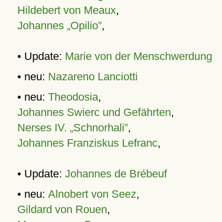
Hildebert von Meaux
,
Johannes „Opilio”
,
• Update:
Marie von der Menschwerdung
• neu:
Nazareno Lanciotti
• neu:
Theodosia
,
Johannes Swierc und Gefährten
,
Nerses IV. „Schnorhali”
,
Johannes Franziskus Lefranc
,
• Update:
Johannes de Brébeuf
• neu:
Alnobert von Seez
,
Gildard von Rouen
,