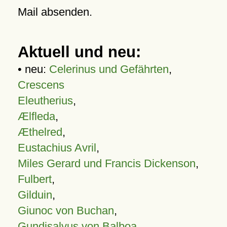
Mail absenden.
Aktuell und neu:
• neu:
Celerinus und Gefährten
,
Crescens
Eleutherius
,
Ælfleda
,
Æthelred
,
Eustachius Avril
,
Miles Gerard und Francis Dickenson
,
Fulbert
,
Gilduin
,
Giunoc von Buchan
,
Gundisalvus von Balboa
,