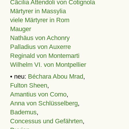
Cäcilia Attendoli von Cotignola
Märtyrer in Massylia
viele Märtyrer in Rom
Mauger
Nathäus von Achonry
Palladius von Auxerre
Reginald von Montemarti
Wilhelm VI. von Montpellier
• neu:
Béchara Abou Mrad
,
Fulton Sheen
,
Amantius von Como
,
Anna von Schlüsselberg
,
Bademus
,
Concessus und Gefährten
,