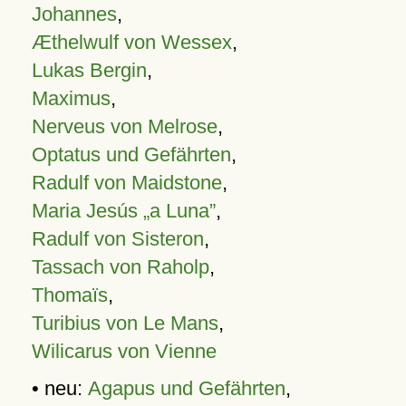
Johannes
,
Æthelwulf von Wessex
,
Lukas Bergin
,
Maximus
,
Nerveus von Melrose
,
Optatus und Gefährten
,
Radulf von Maidstone
,
Maria Jesús „a Luna”
,
Radulf von Sisteron
,
Tassach von Raholp
,
Thomaïs
,
Turibius von Le Mans
,
Wilicarus von Vienne
• neu:
Agapus und Gefährten
,