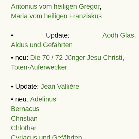
Antonius vom heiligen Gregor
,
Maria vom heiligen Franziskus
,
• Update:
Aodh Glas
,
Aidus und Gefährten
• neu:
Die 70 / 72 Jünger Jesu Christi
,
Toten-Auferwecker
,
• Update:
Jean Vallière
• neu:
Adelinus
Bernacus
Christian
Chlothar
Cyriacus und Gefährten