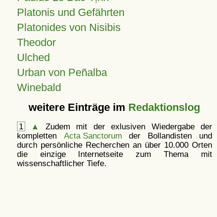
Platonis und Gefährten
Platonides von Nisibis
Theodor
Ulched
Urban von Peñalba
Winebald
weitere Einträge im
Redaktionslog
1
▲
Zudem mit der exlusiven Wiedergabe der
kompletten
Acta Sanctorum
der Bollandisten und
durch persönliche Recherchen an über 10.000 Orten
die einzige Internetseite zum Thema mit
wissenschaftlicher Tiefe.