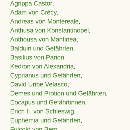
Agrippa Castor
,
Adam von Crécy
,
Andreas von Montereale
,
Anthusa von Konstantinopel
,
Anthousa von Mantinea
,
Balduin und Gefährten
,
Basilius von Parion
,
Kedron von Alexandria
,
Cyprianus und Gefährten
,
David Uribe Velasco
,
Demes und Protion und Gefährten
,
Eocapus und Gefährtinnen
,
Erich II. von Schleswig
,
Euphemia und Gefährten
,
Fulcold von Bern
,