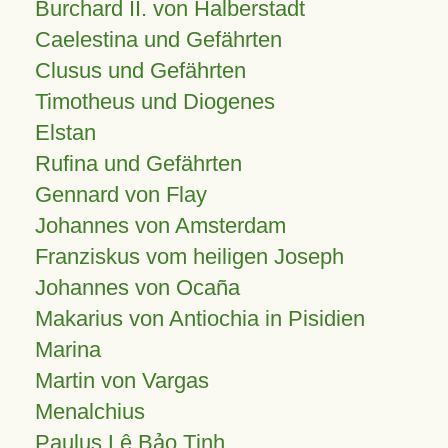
Burchard II. von Halberstadt
Caelestina und Gefährten
Clusus und Gefährten
Timotheus und Diogenes
Elstan
Rufina und Gefährten
Gennard von Flay
Johannes von Amsterdam
Franziskus vom heiligen Joseph
Johannes von Ocaña
Makarius von Antiochia in Pisidien
Marina
Martin von Vargas
Menalchius
Paulus Lê Bảo Tịnh