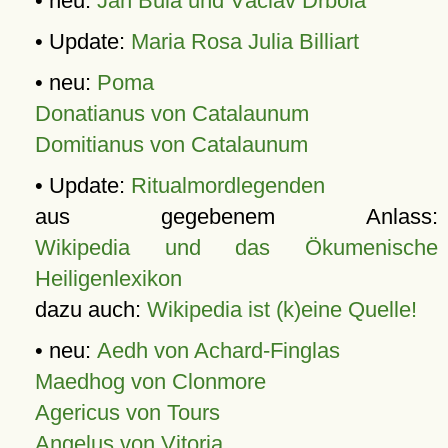
• neu:
Jan Bula und Václav Drbola
• Update:
Maria Rosa Julia Billiart
• neu:
Poma
Donatianus von Catalaunum
Domitianus von Catalaunum
• Update:
Ritualmordlegenden
aus gegebenem Anlass:
Wikipedia und das Ökumenische
Heiligenlexikon
dazu auch:
Wikipedia ist (k)eine Quelle!
• neu:
Aedh von Achard-Finglas
Maedhog von Clonmore
Agericus von Tours
Angelus von Vitoria