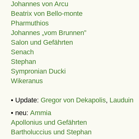
Johannes von Arcu
Beatrix von Bello-monte
Pharmuthios
Johannes
vom Brunnen
Salon und Gefährten
Senach
Stephan
Sympronian Ducki
Wikeranus
• Update:
Gregor von Dekapolis
,
Lauduin
• neu:
Ammia
Apollonius und Gefährten
Bartholuccius und Stephan