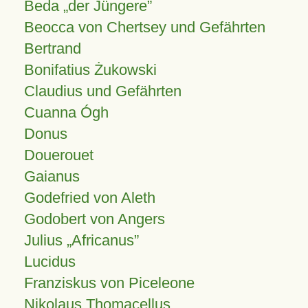
Beda „der Jüngere”
Beocca von Chertsey und Gefährten
Bertrand
Bonifatius Żukowski
Claudius und Gefährten
Cuanna Ógh
Donus
Douerouet
Gaianus
Godefried von Aleth
Godobert von Angers
Julius
Africanus
Lucidus
Franziskus von Piceleone
Nikolaus Thomacellus