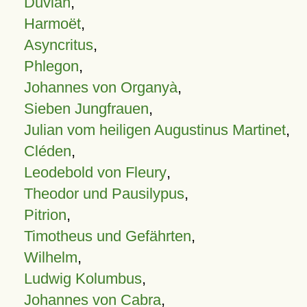
Duvian
,
Harmoët
,
Asyncritus
,
Phlegon
,
Johannes von Organyà
,
Sieben Jungfrauen
,
Julian vom heiligen Augustinus Martinet
,
Cléden
,
Leodebold von Fleury
,
Theodor und Pausilypus
,
Pitrion
,
Timotheus und Gefährten
,
Wilhelm
,
Ludwig Kolumbus
,
Johannes von Cabra
,