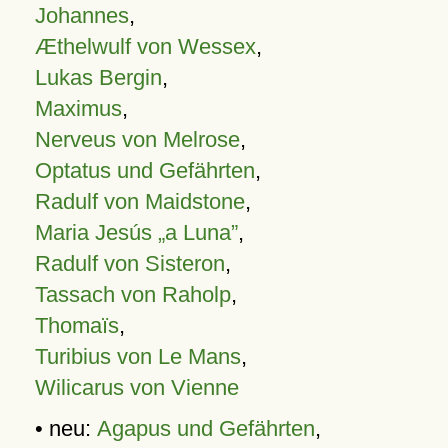
Johannes
,
Æthelwulf von Wessex
,
Lukas Bergin
,
Maximus
,
Nerveus von Melrose
,
Optatus und Gefährten
,
Radulf von Maidstone
,
Maria Jesús „a Luna”
,
Radulf von Sisteron
,
Tassach von Raholp
,
Thomaïs
,
Turibius von Le Mans
,
Wilicarus von Vienne
• neu:
Agapus und Gefährten
,