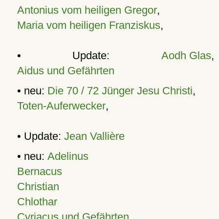
Antonius vom heiligen Gregor
,
Maria vom heiligen Franziskus
,
• Update:
Aodh Glas
,
Aidus und Gefährten
• neu:
Die 70 / 72 Jünger Jesu Christi
,
Toten-Auferwecker
,
• Update:
Jean Vallière
• neu:
Adelinus
Bernacus
Christian
Chlothar
Cyriacus und Gefährten