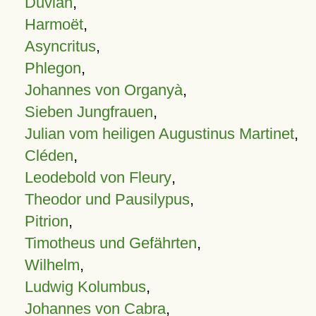
Duvian
,
Harmoët
,
Asyncritus
,
Phlegon
,
Johannes von Organyà
,
Sieben Jungfrauen
,
Julian vom heiligen Augustinus Martinet
,
Cléden
,
Leodebold von Fleury
,
Theodor und Pausilypus
,
Pitrion
,
Timotheus und Gefährten
,
Wilhelm
,
Ludwig Kolumbus
,
Johannes von Cabra
,