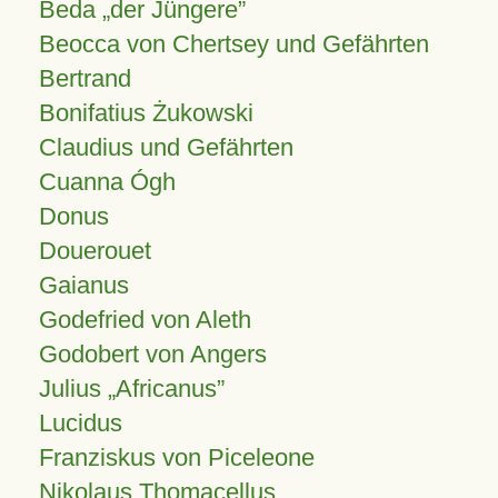
Beda „der Jüngere”
Beocca von Chertsey und Gefährten
Bertrand
Bonifatius Żukowski
Claudius und Gefährten
Cuanna Ógh
Donus
Douerouet
Gaianus
Godefried von Aleth
Godobert von Angers
Julius
Africanus
Lucidus
Franziskus von Piceleone
Nikolaus Thomacellus