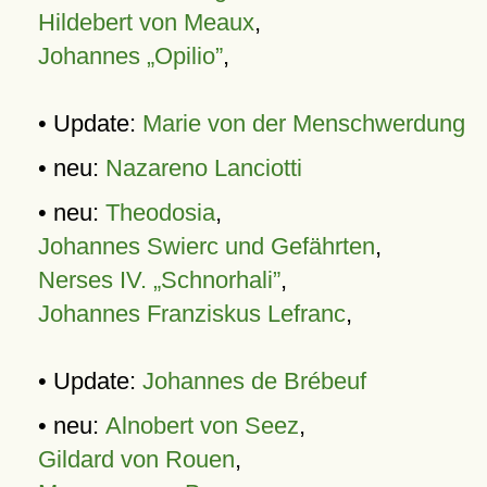
Hildebert von Meaux
,
Johannes „Opilio”
,
• Update:
Marie von der Menschwerdung
• neu:
Nazareno Lanciotti
• neu:
Theodosia
,
Johannes Swierc und Gefährten
,
Nerses IV. „Schnorhali”
,
Johannes Franziskus Lefranc
,
• Update:
Johannes de Brébeuf
• neu:
Alnobert von Seez
,
Gildard von Rouen
,