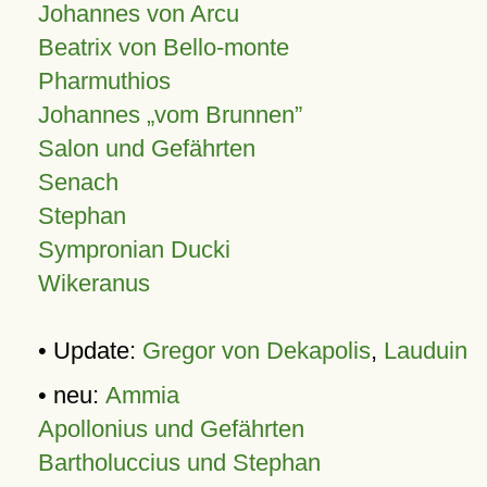
Johannes von Arcu
Beatrix von Bello-monte
Pharmuthios
Johannes
vom Brunnen
Salon und Gefährten
Senach
Stephan
Sympronian Ducki
Wikeranus
• Update:
Gregor von Dekapolis
,
Lauduin
• neu:
Ammia
Apollonius und Gefährten
Bartholuccius und Stephan