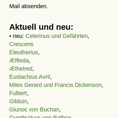
Mail absenden.
Aktuell und neu:
• neu:
Celerinus und Gefährten
,
Crescens
Eleutherius
,
Ælfleda
,
Æthelred
,
Eustachius Avril
,
Miles Gerard und Francis Dickenson
,
Fulbert
,
Gilduin
,
Giunoc von Buchan
,
Gundisalvus von Balboa
,