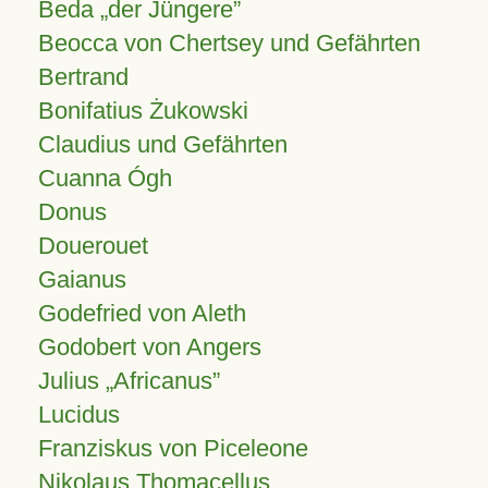
Beda „der Jüngere”
Beocca von Chertsey und Gefährten
Bertrand
Bonifatius Żukowski
Claudius und Gefährten
Cuanna Ógh
Donus
Douerouet
Gaianus
Godefried von Aleth
Godobert von Angers
Julius
Africanus
Lucidus
Franziskus von Piceleone
Nikolaus Thomacellus