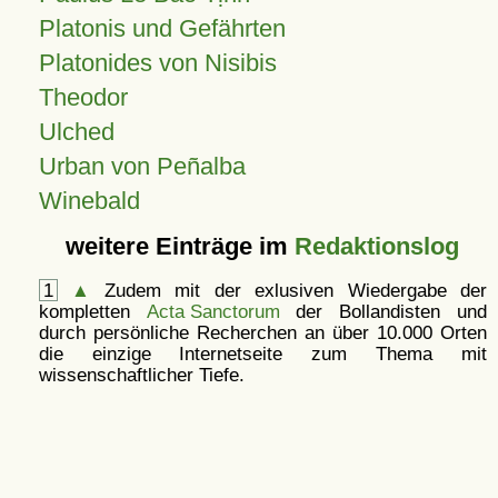
Platonis und Gefährten
Platonides von Nisibis
Theodor
Ulched
Urban von Peñalba
Winebald
weitere Einträge im
Redaktionslog
1
▲
Zudem mit der exlusiven Wiedergabe der
kompletten
Acta Sanctorum
der Bollandisten und
durch persönliche Recherchen an über 10.000 Orten
die einzige Internetseite zum Thema mit
wissenschaftlicher Tiefe.