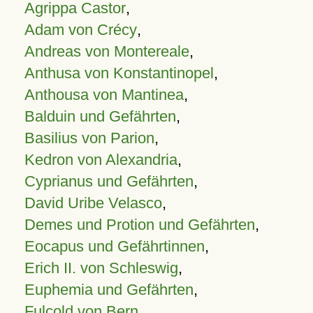
Agrippa Castor
,
Adam von Crécy
,
Andreas von Montereale
,
Anthusa von Konstantinopel
,
Anthousa von Mantinea
,
Balduin und Gefährten
,
Basilius von Parion
,
Kedron von Alexandria
,
Cyprianus und Gefährten
,
David Uribe Velasco
,
Demes und Protion und Gefährten
,
Eocapus und Gefährtinnen
,
Erich II. von Schleswig
,
Euphemia und Gefährten
,
Fulcold von Bern
,