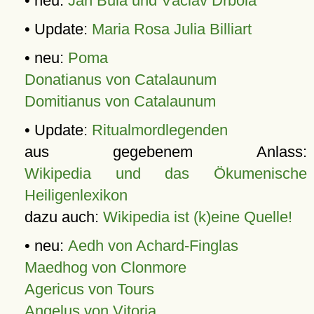
• neu:
Jan Bula und Václav Drbola
• Update:
Maria Rosa Julia Billiart
• neu:
Poma
Donatianus von Catalaunum
Domitianus von Catalaunum
• Update:
Ritualmordlegenden
aus gegebenem Anlass:
Wikipedia und das Ökumenische
Heiligenlexikon
dazu auch:
Wikipedia ist (k)eine Quelle!
• neu:
Aedh von Achard-Finglas
Maedhog von Clonmore
Agericus von Tours
Angelus von Vitoria