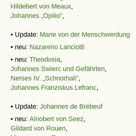
Hildebert von Meaux
,
Johannes „Opilio”
,
• Update:
Marie von der Menschwerdung
• neu:
Nazareno Lanciotti
• neu:
Theodosia
,
Johannes Swierc und Gefährten
,
Nerses IV. „Schnorhali”
,
Johannes Franziskus Lefranc
,
• Update:
Johannes de Brébeuf
• neu:
Alnobert von Seez
,
Gildard von Rouen
,