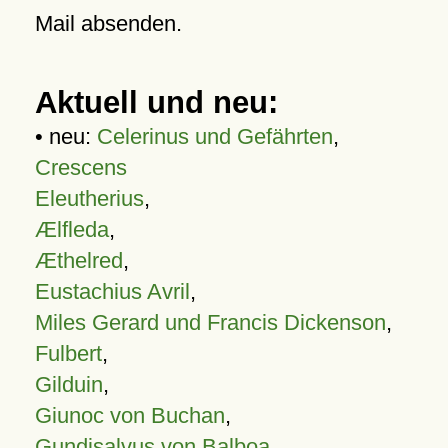
Mail absenden.
Aktuell und neu:
• neu:
Celerinus und Gefährten
,
Crescens
Eleutherius
,
Ælfleda
,
Æthelred
,
Eustachius Avril
,
Miles Gerard und Francis Dickenson
,
Fulbert
,
Gilduin
,
Giunoc von Buchan
,
Gundisalvus von Balboa
,