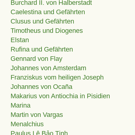
Burchard II. von Halberstadt
Caelestina und Gefährten
Clusus und Gefährten
Timotheus und Diogenes
Elstan
Rufina und Gefährten
Gennard von Flay
Johannes von Amsterdam
Franziskus vom heiligen Joseph
Johannes von Ocaña
Makarius von Antiochia in Pisidien
Marina
Martin von Vargas
Menalchius
Paulus Lê Bảo Tịnh