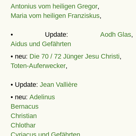
Antonius vom heiligen Gregor
,
Maria vom heiligen Franziskus
,
• Update:
Aodh Glas
,
Aidus und Gefährten
• neu:
Die 70 / 72 Jünger Jesu Christi
,
Toten-Auferwecker
,
• Update:
Jean Vallière
• neu:
Adelinus
Bernacus
Christian
Chlothar
Cyriacus und Gefährten