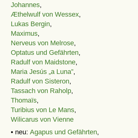
Johannes
,
Æthelwulf von Wessex
,
Lukas Bergin
,
Maximus
,
Nerveus von Melrose
,
Optatus und Gefährten
,
Radulf von Maidstone
,
Maria Jesús „a Luna”
,
Radulf von Sisteron
,
Tassach von Raholp
,
Thomaïs
,
Turibius von Le Mans
,
Wilicarus von Vienne
• neu:
Agapus und Gefährten
,