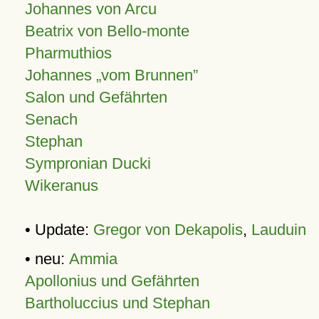
Johannes von Arcu
Beatrix von Bello-monte
Pharmuthios
Johannes
vom Brunnen
Salon und Gefährten
Senach
Stephan
Sympronian Ducki
Wikeranus
• Update:
Gregor von Dekapolis
,
Lauduin
• neu:
Ammia
Apollonius und Gefährten
Bartholuccius und Stephan