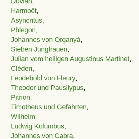
Duvian
,
Harmoët
,
Asyncritus
,
Phlegon
,
Johannes von Organyà
,
Sieben Jungfrauen
,
Julian vom heiligen Augustinus Martinet
,
Cléden
,
Leodebold von Fleury
,
Theodor und Pausilypus
,
Pitrion
,
Timotheus und Gefährten
,
Wilhelm
,
Ludwig Kolumbus
,
Johannes von Cabra
,