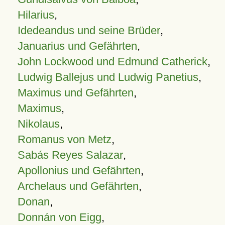
Hilarius
,
Idedeandus und seine Brüder
,
Januarius und Gefährten
,
John Lockwood und Edmund Catherick
,
Ludwig Ballejus und Ludwig Panetius
,
Maximus und Gefährten
,
Maximus
,
Nikolaus
,
Romanus von Metz
,
Sabás Reyes Salazar
,
Apollonius und Gefährten
,
Archelaus und Gefährten
,
Donan
,
Donnán von Eigg
,