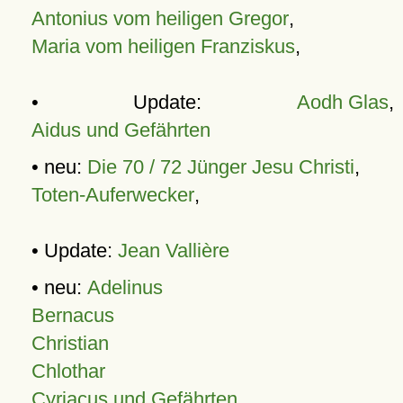
Antonius vom heiligen Gregor
,
Maria vom heiligen Franziskus
,
• Update:
Aodh Glas
,
Aidus und Gefährten
• neu:
Die 70 / 72 Jünger Jesu Christi
,
Toten-Auferwecker
,
• Update:
Jean Vallière
• neu:
Adelinus
Bernacus
Christian
Chlothar
Cyriacus und Gefährten