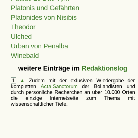
Platonis und Gefährten
Platonides von Nisibis
Theodor
Ulched
Urban von Peñalba
Winebald
weitere Einträge im
Redaktionslog
1
▲
Zudem mit der exlusiven Wiedergabe der
kompletten
Acta Sanctorum
der Bollandisten und
durch persönliche Recherchen an über 10.000 Orten
die einzige Internetseite zum Thema mit
wissenschaftlicher Tiefe.