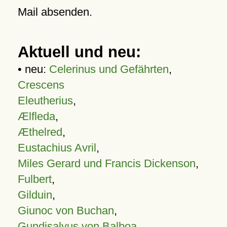
Mail absenden.
Aktuell und neu:
• neu:
Celerinus und Gefährten
,
Crescens
Eleutherius
,
Ælfleda
,
Æthelred
,
Eustachius Avril
,
Miles Gerard und Francis Dickenson
,
Fulbert
,
Gilduin
,
Giunoc von Buchan
,
Gundisalvus von Balboa
,