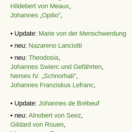
Hildebert von Meaux
,
Johannes „Opilio”
,
• Update:
Marie von der Menschwerdung
• neu:
Nazareno Lanciotti
• neu:
Theodosia
,
Johannes Swierc und Gefährten
,
Nerses IV. „Schnorhali”
,
Johannes Franziskus Lefranc
,
• Update:
Johannes de Brébeuf
• neu:
Alnobert von Seez
,
Gildard von Rouen
,