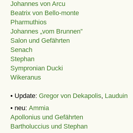
Johannes von Arcu
Beatrix von Bello-monte
Pharmuthios
Johannes
vom Brunnen
Salon und Gefährten
Senach
Stephan
Sympronian Ducki
Wikeranus
• Update:
Gregor von Dekapolis
,
Lauduin
• neu:
Ammia
Apollonius und Gefährten
Bartholuccius und Stephan