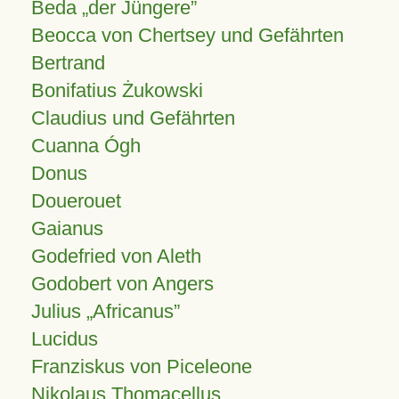
Beda „der Jüngere”
Beocca von Chertsey und Gefährten
Bertrand
Bonifatius Żukowski
Claudius und Gefährten
Cuanna Ógh
Donus
Douerouet
Gaianus
Godefried von Aleth
Godobert von Angers
Julius
Africanus
Lucidus
Franziskus von Piceleone
Nikolaus Thomacellus