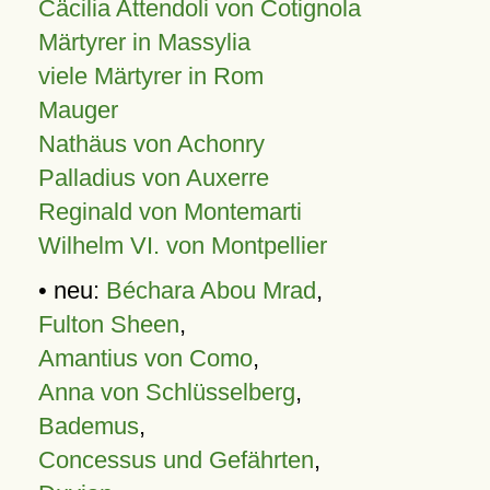
Cäcilia Attendoli von Cotignola
Märtyrer in Massylia
viele Märtyrer in Rom
Mauger
Nathäus von Achonry
Palladius von Auxerre
Reginald von Montemarti
Wilhelm VI. von Montpellier
• neu:
Béchara Abou Mrad
,
Fulton Sheen
,
Amantius von Como
,
Anna von Schlüsselberg
,
Bademus
,
Concessus und Gefährten
,