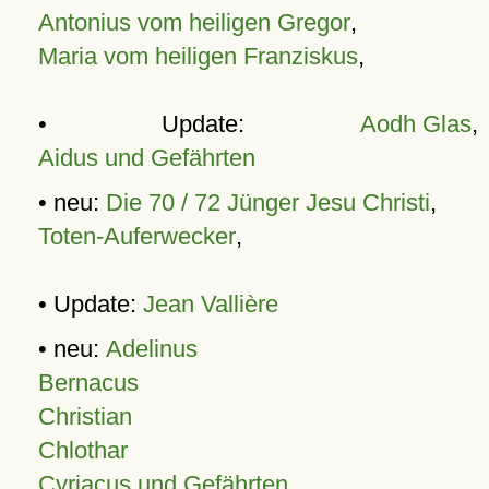
Antonius vom heiligen Gregor
,
Maria vom heiligen Franziskus
,
• Update:
Aodh Glas
,
Aidus und Gefährten
• neu:
Die 70 / 72 Jünger Jesu Christi
,
Toten-Auferwecker
,
• Update:
Jean Vallière
• neu:
Adelinus
Bernacus
Christian
Chlothar
Cyriacus und Gefährten