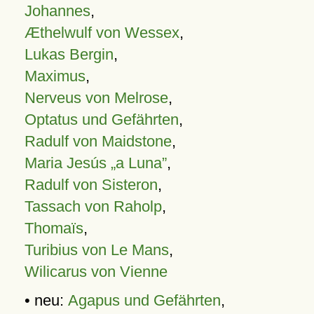
Johannes
,
Æthelwulf von Wessex
,
Lukas Bergin
,
Maximus
,
Nerveus von Melrose
,
Optatus und Gefährten
,
Radulf von Maidstone
,
Maria Jesús „a Luna”
,
Radulf von Sisteron
,
Tassach von Raholp
,
Thomaïs
,
Turibius von Le Mans
,
Wilicarus von Vienne
• neu:
Agapus und Gefährten
,