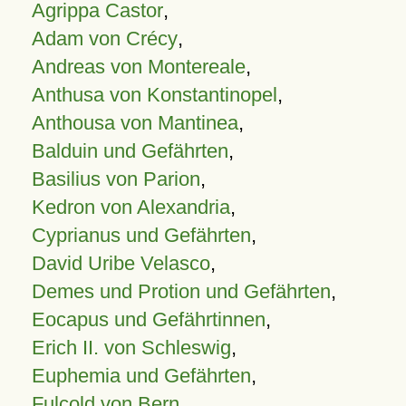
Agrippa Castor
,
Adam von Crécy
,
Andreas von Montereale
,
Anthusa von Konstantinopel
,
Anthousa von Mantinea
,
Balduin und Gefährten
,
Basilius von Parion
,
Kedron von Alexandria
,
Cyprianus und Gefährten
,
David Uribe Velasco
,
Demes und Protion und Gefährten
,
Eocapus und Gefährtinnen
,
Erich II. von Schleswig
,
Euphemia und Gefährten
,
Fulcold von Bern
,