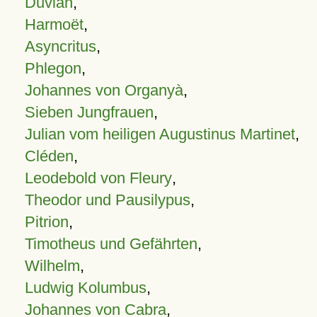
Duvian
,
Harmoët
,
Asyncritus
,
Phlegon
,
Johannes von Organyà
,
Sieben Jungfrauen
,
Julian vom heiligen Augustinus Martinet
,
Cléden
,
Leodebold von Fleury
,
Theodor und Pausilypus
,
Pitrion
,
Timotheus und Gefährten
,
Wilhelm
,
Ludwig Kolumbus
,
Johannes von Cabra
,