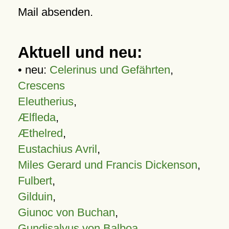
Mail absenden.
Aktuell und neu:
• neu:
Celerinus und Gefährten
,
Crescens
Eleutherius
,
Ælfleda
,
Æthelred
,
Eustachius Avril
,
Miles Gerard und Francis Dickenson
,
Fulbert
,
Gilduin
,
Giunoc von Buchan
,
Gundisalvus von Balboa
,