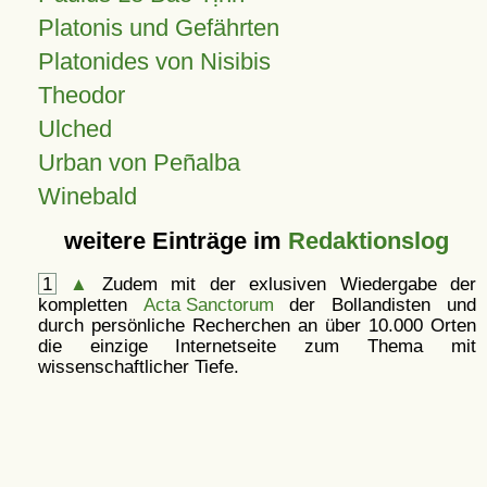
Platonis und Gefährten
Platonides von Nisibis
Theodor
Ulched
Urban von Peñalba
Winebald
weitere Einträge im
Redaktionslog
1
▲
Zudem mit der exlusiven Wiedergabe der
kompletten
Acta Sanctorum
der Bollandisten und
durch persönliche Recherchen an über 10.000 Orten
die einzige Internetseite zum Thema mit
wissenschaftlicher Tiefe.