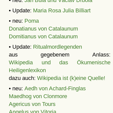
• neu:
Jan Bula und Václav Drbola
• Update:
Maria Rosa Julia Billiart
• neu:
Poma
Donatianus von Catalaunum
Domitianus von Catalaunum
• Update:
Ritualmordlegenden
aus gegebenem Anlass:
Wikipedia und das Ökumenische
Heiligenlexikon
dazu auch:
Wikipedia ist (k)eine Quelle!
• neu:
Aedh von Achard-Finglas
Maedhog von Clonmore
Agericus von Tours
Angelus von Vitoria