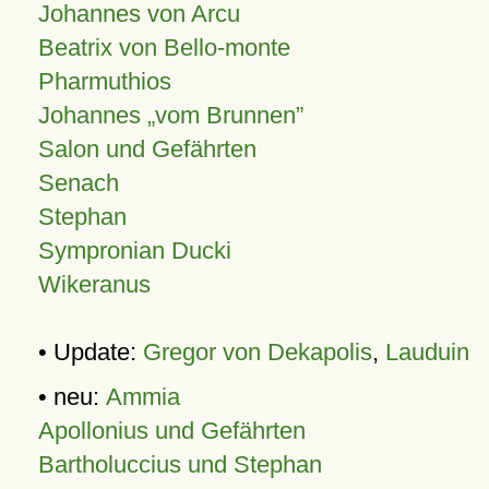
Johannes von Arcu
Beatrix von Bello-monte
Pharmuthios
Johannes
vom Brunnen
Salon und Gefährten
Senach
Stephan
Sympronian Ducki
Wikeranus
• Update:
Gregor von Dekapolis
,
Lauduin
• neu:
Ammia
Apollonius und Gefährten
Bartholuccius und Stephan