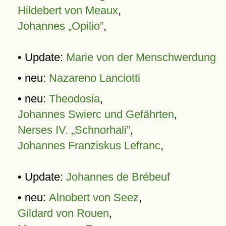
Hildebert von Meaux
,
Johannes „Opilio”
,
• Update:
Marie von der Menschwerdung
• neu:
Nazareno Lanciotti
• neu:
Theodosia
,
Johannes Swierc und Gefährten
,
Nerses IV. „Schnorhali”
,
Johannes Franziskus Lefranc
,
• Update:
Johannes de Brébeuf
• neu:
Alnobert von Seez
,
Gildard von Rouen
,