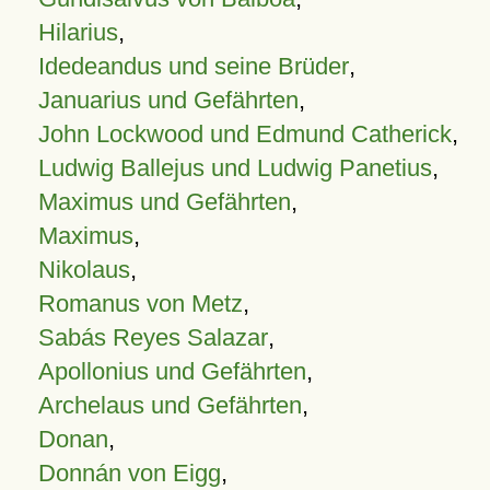
Hilarius
,
Idedeandus und seine Brüder
,
Januarius und Gefährten
,
John Lockwood und Edmund Catherick
,
Ludwig Ballejus und Ludwig Panetius
,
Maximus und Gefährten
,
Maximus
,
Nikolaus
,
Romanus von Metz
,
Sabás Reyes Salazar
,
Apollonius und Gefährten
,
Archelaus und Gefährten
,
Donan
,
Donnán von Eigg
,