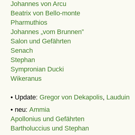
Johannes von Arcu
Beatrix von Bello-monte
Pharmuthios
Johannes
vom Brunnen
Salon und Gefährten
Senach
Stephan
Sympronian Ducki
Wikeranus
• Update:
Gregor von Dekapolis
,
Lauduin
• neu:
Ammia
Apollonius und Gefährten
Bartholuccius und Stephan