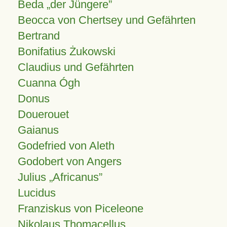
Beda „der Jüngere”
Beocca von Chertsey und Gefährten
Bertrand
Bonifatius Żukowski
Claudius und Gefährten
Cuanna Ógh
Donus
Douerouet
Gaianus
Godefried von Aleth
Godobert von Angers
Julius
Africanus
Lucidus
Franziskus von Piceleone
Nikolaus Thomacellus