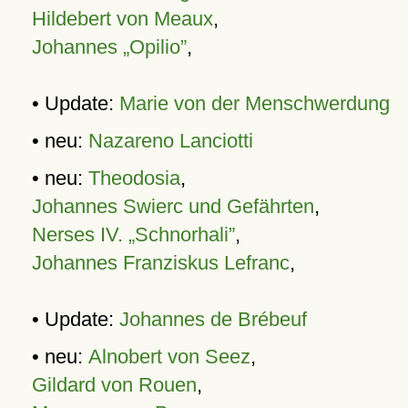
Hildebert von Meaux
,
Johannes „Opilio”
,
• Update:
Marie von der Menschwerdung
• neu:
Nazareno Lanciotti
• neu:
Theodosia
,
Johannes Swierc und Gefährten
,
Nerses IV. „Schnorhali”
,
Johannes Franziskus Lefranc
,
• Update:
Johannes de Brébeuf
• neu:
Alnobert von Seez
,
Gildard von Rouen
,