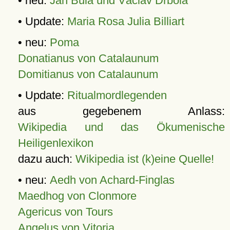
• neu:
Jan Bula und Václav Drbola
• Update:
Maria Rosa Julia Billiart
• neu:
Poma
Donatianus von Catalaunum
Domitianus von Catalaunum
• Update:
Ritualmordlegenden
aus gegebenem Anlass:
Wikipedia und das Ökumenische
Heiligenlexikon
dazu auch:
Wikipedia ist (k)eine Quelle!
• neu:
Aedh von Achard-Finglas
Maedhog von Clonmore
Agericus von Tours
Angelus von Vitoria