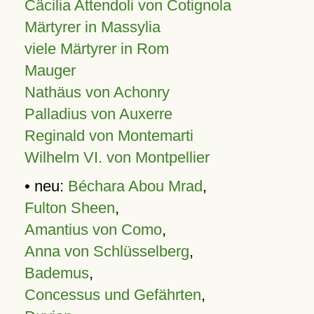
Cäcilia Attendoli von Cotignola
Märtyrer in Massylia
viele Märtyrer in Rom
Mauger
Nathäus von Achonry
Palladius von Auxerre
Reginald von Montemarti
Wilhelm VI. von Montpellier
• neu:
Béchara Abou Mrad
,
Fulton Sheen
,
Amantius von Como
,
Anna von Schlüsselberg
,
Bademus
,
Concessus und Gefährten
,