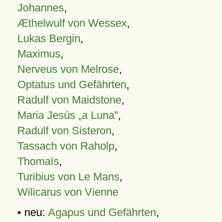
Johannes
,
Æthelwulf von Wessex
,
Lukas Bergin
,
Maximus
,
Nerveus von Melrose
,
Optatus und Gefährten
,
Radulf von Maidstone
,
Maria Jesús „a Luna”
,
Radulf von Sisteron
,
Tassach von Raholp
,
Thomaïs
,
Turibius von Le Mans
,
Wilicarus von Vienne
• neu:
Agapus und Gefährten
,