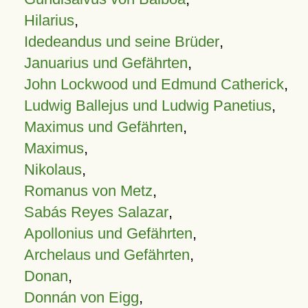
Hilarius
,
Idedeandus und seine Brüder
,
Januarius und Gefährten
,
John Lockwood und Edmund Catherick
,
Ludwig Ballejus und Ludwig Panetius
,
Maximus und Gefährten
,
Maximus
,
Nikolaus
,
Romanus von Metz
,
Sabás Reyes Salazar
,
Apollonius und Gefährten
,
Archelaus und Gefährten
,
Donan
,
Donnán von Eigg
,