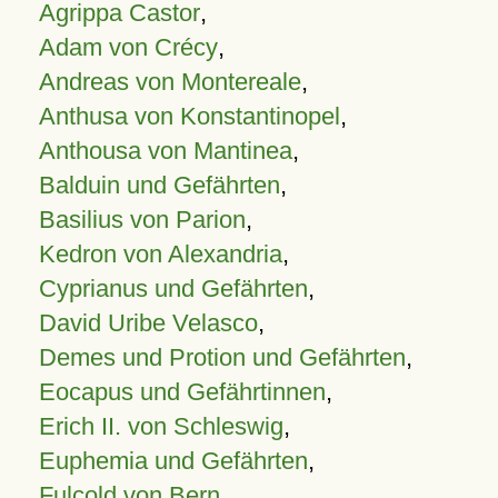
Agrippa Castor
,
Adam von Crécy
,
Andreas von Montereale
,
Anthusa von Konstantinopel
,
Anthousa von Mantinea
,
Balduin und Gefährten
,
Basilius von Parion
,
Kedron von Alexandria
,
Cyprianus und Gefährten
,
David Uribe Velasco
,
Demes und Protion und Gefährten
,
Eocapus und Gefährtinnen
,
Erich II. von Schleswig
,
Euphemia und Gefährten
,
Fulcold von Bern
,