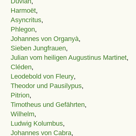
Duvian
,
Harmoët
,
Asyncritus
,
Phlegon
,
Johannes von Organyà
,
Sieben Jungfrauen
,
Julian vom heiligen Augustinus Martinet
,
Cléden
,
Leodebold von Fleury
,
Theodor und Pausilypus
,
Pitrion
,
Timotheus und Gefährten
,
Wilhelm
,
Ludwig Kolumbus
,
Johannes von Cabra
,