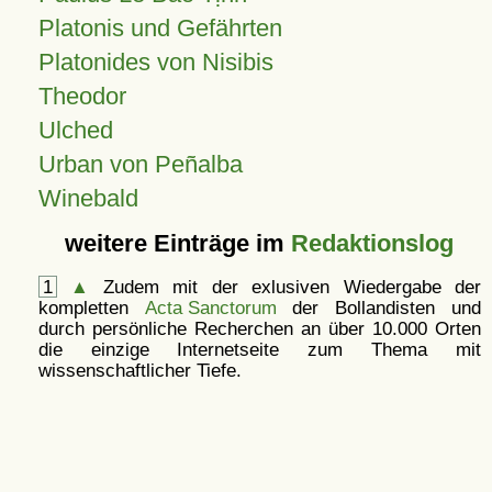
Platonis und Gefährten
Platonides von Nisibis
Theodor
Ulched
Urban von Peñalba
Winebald
weitere Einträge im
Redaktionslog
1
▲
Zudem mit der exlusiven Wiedergabe der
kompletten
Acta Sanctorum
der Bollandisten und
durch persönliche Recherchen an über 10.000 Orten
die einzige Internetseite zum Thema mit
wissenschaftlicher Tiefe.