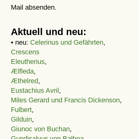
Mail absenden.
Aktuell und neu:
• neu:
Celerinus und Gefährten
,
Crescens
Eleutherius
,
Ælfleda
,
Æthelred
,
Eustachius Avril
,
Miles Gerard und Francis Dickenson
,
Fulbert
,
Gilduin
,
Giunoc von Buchan
,
Gundisalvus von Balboa
,