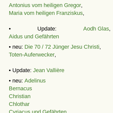
Antonius vom heiligen Gregor
,
Maria vom heiligen Franziskus
,
• Update:
Aodh Glas
,
Aidus und Gefährten
• neu:
Die 70 / 72 Jünger Jesu Christi
,
Toten-Auferwecker
,
• Update:
Jean Vallière
• neu:
Adelinus
Bernacus
Christian
Chlothar
Cyriacus und Gefährten