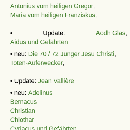
Antonius vom heiligen Gregor
,
Maria vom heiligen Franziskus
,
• Update:
Aodh Glas
,
Aidus und Gefährten
• neu:
Die 70 / 72 Jünger Jesu Christi
,
Toten-Auferwecker
,
• Update:
Jean Vallière
• neu:
Adelinus
Bernacus
Christian
Chlothar
Cyriacus und Gefährten