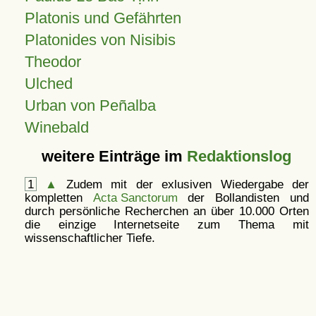
Platonis und Gefährten
Platonides von Nisibis
Theodor
Ulched
Urban von Peñalba
Winebald
weitere Einträge im
Redaktionslog
1
▲
Zudem mit der exlusiven Wiedergabe der
kompletten
Acta Sanctorum
der Bollandisten und
durch persönliche Recherchen an über 10.000 Orten
die einzige Internetseite zum Thema mit
wissenschaftlicher Tiefe.