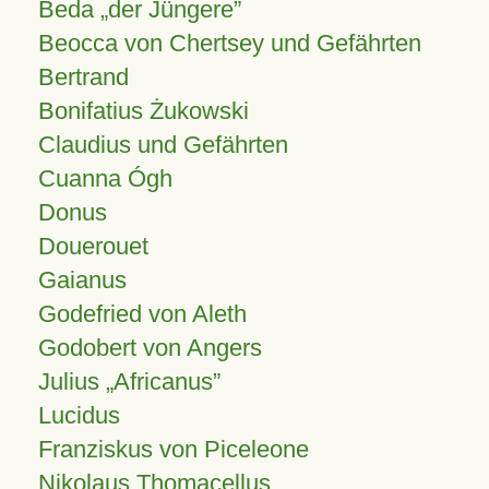
Beda „der Jüngere”
Beocca von Chertsey und Gefährten
Bertrand
Bonifatius Żukowski
Claudius und Gefährten
Cuanna Ógh
Donus
Douerouet
Gaianus
Godefried von Aleth
Godobert von Angers
Julius
Africanus
Lucidus
Franziskus von Piceleone
Nikolaus Thomacellus