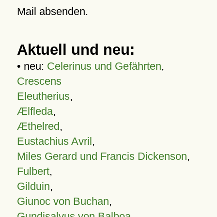
Mail absenden.
Aktuell und neu:
• neu:
Celerinus und Gefährten
,
Crescens
Eleutherius
,
Ælfleda
,
Æthelred
,
Eustachius Avril
,
Miles Gerard und Francis Dickenson
,
Fulbert
,
Gilduin
,
Giunoc von Buchan
,
Gundisalvus von Balboa
,