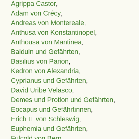
Agrippa Castor
,
Adam von Crécy
,
Andreas von Montereale
,
Anthusa von Konstantinopel
,
Anthousa von Mantinea
,
Balduin und Gefährten
,
Basilius von Parion
,
Kedron von Alexandria
,
Cyprianus und Gefährten
,
David Uribe Velasco
,
Demes und Protion und Gefährten
,
Eocapus und Gefährtinnen
,
Erich II. von Schleswig
,
Euphemia und Gefährten
,
Fulcold von Bern
,