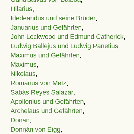
Hilarius
,
Idedeandus und seine Brüder
,
Januarius und Gefährten
,
John Lockwood und Edmund Catherick
,
Ludwig Ballejus und Ludwig Panetius
,
Maximus und Gefährten
,
Maximus
,
Nikolaus
,
Romanus von Metz
,
Sabás Reyes Salazar
,
Apollonius und Gefährten
,
Archelaus und Gefährten
,
Donan
,
Donnán von Eigg
,