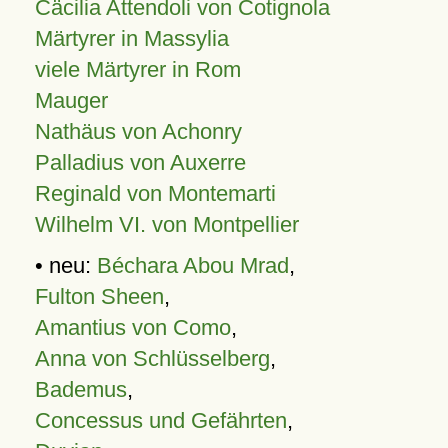
Cäcilia Attendoli von Cotignola
Märtyrer in Massylia
viele Märtyrer in Rom
Mauger
Nathäus von Achonry
Palladius von Auxerre
Reginald von Montemarti
Wilhelm VI. von Montpellier
• neu:
Béchara Abou Mrad
,
Fulton Sheen
,
Amantius von Como
,
Anna von Schlüsselberg
,
Bademus
,
Concessus und Gefährten
,