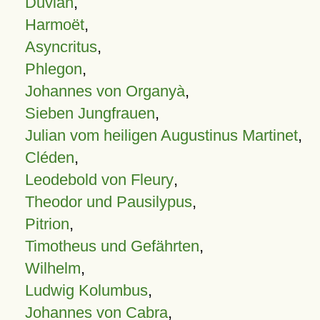
Duvian
,
Harmoët
,
Asyncritus
,
Phlegon
,
Johannes von Organyà
,
Sieben Jungfrauen
,
Julian vom heiligen Augustinus Martinet
,
Cléden
,
Leodebold von Fleury
,
Theodor und Pausilypus
,
Pitrion
,
Timotheus und Gefährten
,
Wilhelm
,
Ludwig Kolumbus
,
Johannes von Cabra
,