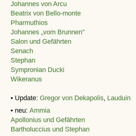
Johannes von Arcu
Beatrix von Bello-monte
Pharmuthios
Johannes
vom Brunnen
Salon und Gefährten
Senach
Stephan
Sympronian Ducki
Wikeranus
• Update:
Gregor von Dekapolis
,
Lauduin
• neu:
Ammia
Apollonius und Gefährten
Bartholuccius und Stephan