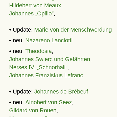
Hildebert von Meaux
,
Johannes „Opilio”
,
• Update:
Marie von der Menschwerdung
• neu:
Nazareno Lanciotti
• neu:
Theodosia
,
Johannes Swierc und Gefährten
,
Nerses IV. „Schnorhali”
,
Johannes Franziskus Lefranc
,
• Update:
Johannes de Brébeuf
• neu:
Alnobert von Seez
,
Gildard von Rouen
,