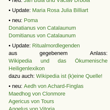
• neu:
Jan Bula und Václav Drbola
• Update:
Maria Rosa Julia Billiart
• neu:
Poma
Donatianus von Catalaunum
Domitianus von Catalaunum
• Update:
Ritualmordlegenden
aus gegebenem Anlass:
Wikipedia und das Ökumenische
Heiligenlexikon
dazu auch:
Wikipedia ist (k)eine Quelle!
• neu:
Aedh von Achard-Finglas
Maedhog von Clonmore
Agericus von Tours
Angelus von Vitoria