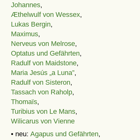
Johannes
,
Æthelwulf von Wessex
,
Lukas Bergin
,
Maximus
,
Nerveus von Melrose
,
Optatus und Gefährten
,
Radulf von Maidstone
,
Maria Jesús „a Luna”
,
Radulf von Sisteron
,
Tassach von Raholp
,
Thomaïs
,
Turibius von Le Mans
,
Wilicarus von Vienne
• neu:
Agapus und Gefährten
,