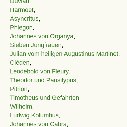
Duvian
,
Harmoët
,
Asyncritus
,
Phlegon
,
Johannes von Organyà
,
Sieben Jungfrauen
,
Julian vom heiligen Augustinus Martinet
,
Cléden
,
Leodebold von Fleury
,
Theodor und Pausilypus
,
Pitrion
,
Timotheus und Gefährten
,
Wilhelm
,
Ludwig Kolumbus
,
Johannes von Cabra
,