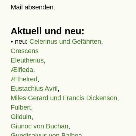
Mail absenden.
Aktuell und neu:
• neu:
Celerinus und Gefährten
,
Crescens
Eleutherius
,
Ælfleda
,
Æthelred
,
Eustachius Avril
,
Miles Gerard und Francis Dickenson
,
Fulbert
,
Gilduin
,
Giunoc von Buchan
,
Gundisalvus von Balboa
,