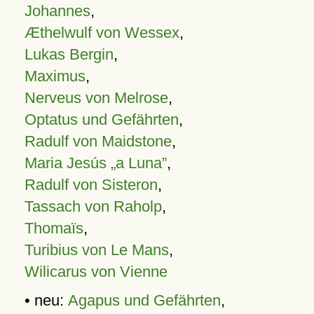
Johannes
,
Æthelwulf von Wessex
,
Lukas Bergin
,
Maximus
,
Nerveus von Melrose
,
Optatus und Gefährten
,
Radulf von Maidstone
,
Maria Jesús „a Luna”
,
Radulf von Sisteron
,
Tassach von Raholp
,
Thomaïs
,
Turibius von Le Mans
,
Wilicarus von Vienne
• neu:
Agapus und Gefährten
,