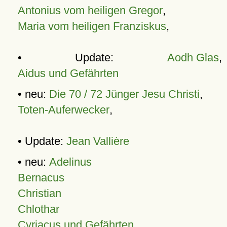
Antonius vom heiligen Gregor
,
Maria vom heiligen Franziskus
,
• Update:
Aodh Glas
,
Aidus und Gefährten
• neu:
Die 70 / 72 Jünger Jesu Christi
,
Toten-Auferwecker
,
• Update:
Jean Vallière
• neu:
Adelinus
Bernacus
Christian
Chlothar
Cyriacus und Gefährten