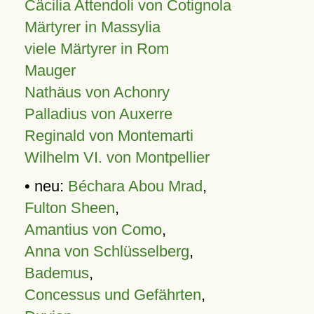
Cäcilia Attendoli von Cotignola
Märtyrer in Massylia
viele Märtyrer in Rom
Mauger
Nathäus von Achonry
Palladius von Auxerre
Reginald von Montemarti
Wilhelm VI. von Montpellier
• neu:
Béchara Abou Mrad
,
Fulton Sheen
,
Amantius von Como
,
Anna von Schlüsselberg
,
Bademus
,
Concessus und Gefährten
,