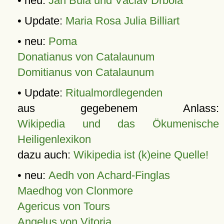
• neu:
Jan Bula und Václav Drbola
• Update:
Maria Rosa Julia Billiart
• neu:
Poma
Donatianus von Catalaunum
Domitianus von Catalaunum
• Update:
Ritualmordlegenden
aus gegebenem Anlass:
Wikipedia und das Ökumenische
Heiligenlexikon
dazu auch:
Wikipedia ist (k)eine Quelle!
• neu:
Aedh von Achard-Finglas
Maedhog von Clonmore
Agericus von Tours
Angelus von Vitoria