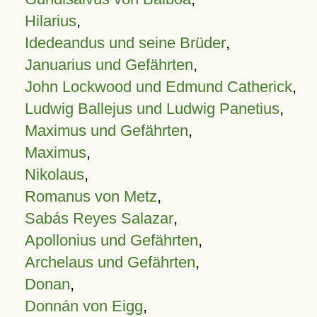
Hilarius
,
Idedeandus und seine Brüder
,
Januarius und Gefährten
,
John Lockwood und Edmund Catherick
,
Ludwig Ballejus und Ludwig Panetius
,
Maximus und Gefährten
,
Maximus
,
Nikolaus
,
Romanus von Metz
,
Sabás Reyes Salazar
,
Apollonius und Gefährten
,
Archelaus und Gefährten
,
Donan
,
Donnán von Eigg
,