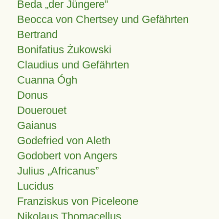
Beda „der Jüngere”
Beocca von Chertsey und Gefährten
Bertrand
Bonifatius Żukowski
Claudius und Gefährten
Cuanna Ógh
Donus
Douerouet
Gaianus
Godefried von Aleth
Godobert von Angers
Julius
Africanus
Lucidus
Franziskus von Piceleone
Nikolaus Thomacellus