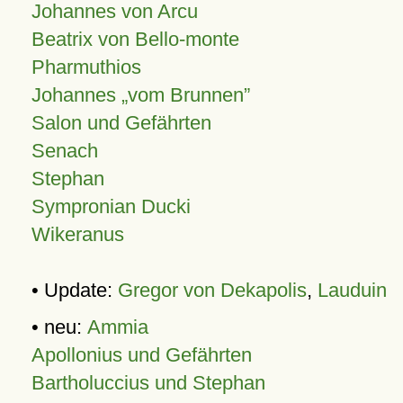
Johannes von Arcu
Beatrix von Bello-monte
Pharmuthios
Johannes
vom Brunnen
Salon und Gefährten
Senach
Stephan
Sympronian Ducki
Wikeranus
• Update:
Gregor von Dekapolis
,
Lauduin
• neu:
Ammia
Apollonius und Gefährten
Bartholuccius und Stephan