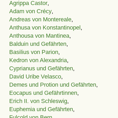
Agrippa Castor
,
Adam von Crécy
,
Andreas von Montereale
,
Anthusa von Konstantinopel
,
Anthousa von Mantinea
,
Balduin und Gefährten
,
Basilius von Parion
,
Kedron von Alexandria
,
Cyprianus und Gefährten
,
David Uribe Velasco
,
Demes und Protion und Gefährten
,
Eocapus und Gefährtinnen
,
Erich II. von Schleswig
,
Euphemia und Gefährten
,
Fulcold von Bern
,