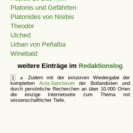
Platonis und Gefährten
Platonides von Nisibis
Theodor
Ulched
Urban von Peñalba
Winebald
weitere Einträge im
Redaktionslog
1
▲
Zudem mit der exlusiven Wiedergabe der
kompletten
Acta Sanctorum
der Bollandisten und
durch persönliche Recherchen an über 10.000 Orten
die einzige Internetseite zum Thema mit
wissenschaftlicher Tiefe.