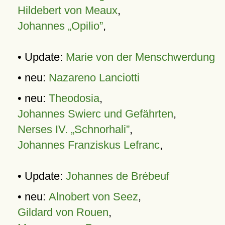
Hildebert von Meaux
,
Johannes „Opilio”
,
• Update:
Marie von der Menschwerdung
• neu:
Nazareno Lanciotti
• neu:
Theodosia
,
Johannes Swierc und Gefährten
,
Nerses IV. „Schnorhali”
,
Johannes Franziskus Lefranc
,
• Update:
Johannes de Brébeuf
• neu:
Alnobert von Seez
,
Gildard von Rouen
,