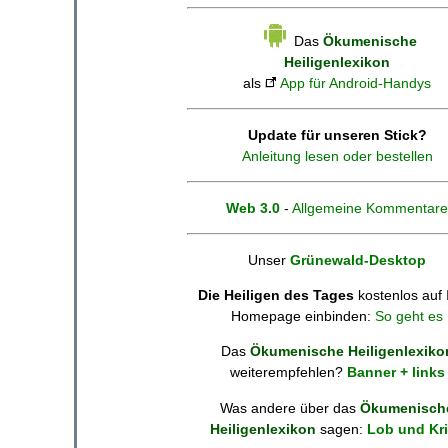
Das
Ökumenische
Heiligenlexikon
als
App für Android-Handys
Update für unseren Stick?
Anleitung lesen oder bestellen
Web 3.0
-
Allgemeine Kommentare
Unser
Grünewald-Desktop
Die Heiligen des Tages
kostenlos auf 
Homepage einbinden:
So geht es
Das
Ökumenische Heiligenlexiko
weiterempfehlen?
Banner + links
Was andere über das
Ökumenisch
Heiligenlexikon
sagen:
Lob und Kri