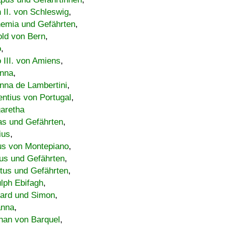
h II. von Schleswig
,
emia und Gefährten
,
old von Bern
,
o
,
 III. von Amiens
,
nna
,
nna de Lambertini
,
entius von Portugal
,
aretha
s und Gefährten
,
ius
,
us von Montepiano
,
us und Gefährten
,
tus und Gefährten
,
lph Ebifagh
,
ard und Simon
,
anna
,
han von Barquel
,