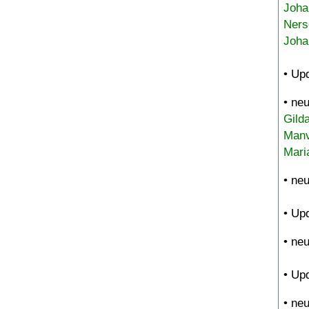
Joha
Ners
Joha
• Up
• ne
Gild
Manv
Mari
• ne
• Up
• ne
• Up
• ne