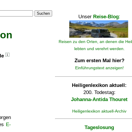
Suchen
Unser
Reise-Blog
:
kon
Reisen zu den Orten, an denen die Hei
lebten und verehrt werden.
lle
1
Zum ersten Mal hier?
Einführungstext anzeigen!
Heiligenlexikon aktuell:
200. Todestag:
Johanna-Antida Thouret
Heiligenlexikon aktuell-Archiv
rgen
ses
E-
Tageslosung