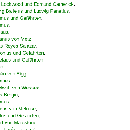
 Lockwood und Edmund Catherick
,
ig Ballejus und Ludwig Panetius
,
mus und Gefährten
,
imus
,
laus
,
nus von Metz
,
s Reyes Salazar
,
lonius und Gefährten
,
elaus und Gefährten
,
an
,
án von Eigg
,
nnes
,
lwulf von Wessex
,
s Bergin
,
imus
,
eus von Melrose
,
tus und Gefährten
,
lf von Maidstone
,
a Jesús „a Luna”
,