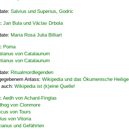
date:
Salvius und Superius
,
Godric
u:
Jan Bula und Václav Drbola
date:
Maria Rosa Julia Billiart
u:
Poma
tianus von Catalaunum
tianus von Catalaunum
date:
Ritualmordlegenden
gegebenem Anlass:
Wikipedia und das Ökumenische Heilige
 auch:
Wikipedia ist (k)eine Quelle!
u:
Aedh von Achard-Finglas
hog von Clonmore
icus von Tours
lus von Vitoria
ianus und Gefährten