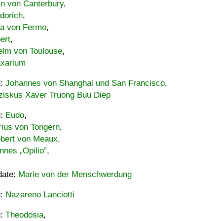
in von Canterbury
,
dorich
,
ia von Fermo
,
ert
,
elm von Toulouse
,
xarium
u:
Johannes von Shanghai und San Francisco
,
ziskus Xaver Truong Buu Diep
u:
Eudo
,
rius von Tongern
,
ebert von Meaux
,
nnes „Opilio”
,
date:
Marie von der Menschwerdung
u:
Nazareno Lanciotti
u:
Theodosia
,