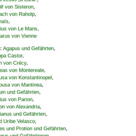
lf von Sisteron
,
ach von Raholp
,
maïs
,
bius von Le Mans
,
carus von Vienne
u:
Agapus und Gefährten
,
ppa Castor
,
 von Crécy
,
eas von Montereale
,
usa von Konstantinopel
,
ousa von Mantinea
,
uin und Gefährten
,
lius von Parion
,
on von Alexandria
,
ianus und Gefährten
,
d Uribe Velasco
,
s und Protion und Gefährten
,
pus und Gefährtinnen
,