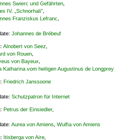
nnes Swierc und Gefährten
,
es IV. „Schnorhali”
,
nnes Franziskus Lefranc
,
date:
Johannes de Brébeuf
u:
Alnobert von Seez
,
ard von Rouen
,
eus von Bayeux
,
a Katharina vom heiligen Augustinus de Longprey
u:
Friedrich Janssoone
date:
Schutzpatron für Internet
u:
Petrus der Einsiedler
,
date:
Aurea von Amiens
,
Wulfia von Amiens
u:
Itisberga von Aire
,