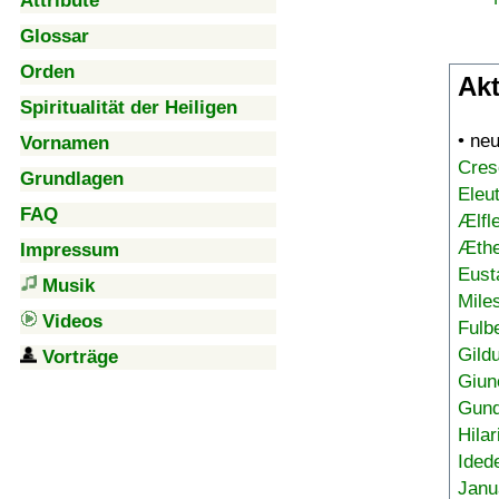
Attribute
Glossar
Orden
Akt
Spiritualität der Heiligen
• ne
Vornamen
Cres
Grundlagen
Eleu
FAQ
Ælfl
Æthe
Impressum
Eust
Musik
Mile
Videos
Fulb
Gild
Vorträge
Giun
Gund
Hilar
Ided
Janu