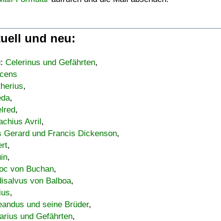
uell und neu:
u:
Celerinus und Gefährten
,
cens
therius
,
eda
,
lred
,
achius Avril
,
s Gerard und Francis Dickenson
,
ert
,
uin
,
oc von Buchan
,
isalvus von Balboa
,
ius
,
eandus und seine Brüder
,
arius und Gefährten
,