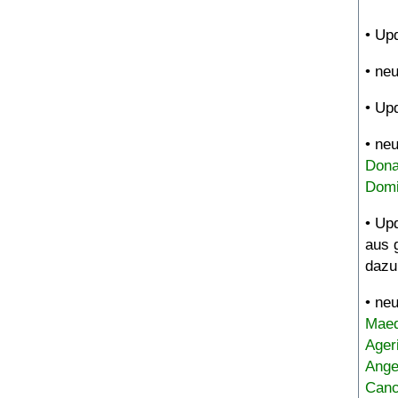
• Up
• ne
• Up
• ne
Dona
Domi
• Up
aus 
dazu
• ne
Maed
Ager
Ange
Canc