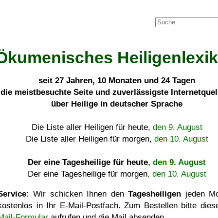
Ökumenisches Heiligenlexi
seit
27 Jahren, 10 Monaten und 24 Tagen
die meistbesuchte Seite und zuverlässigste Internetque
über Heilige in deutscher Sprache
Die Liste aller Heiligen für heute,
den 9. August
Die Liste aller Heiligen für morgen,
den 10. August
Der eine Tagesheilige für heute
, den 9. August
Der eine Tagesheilige für morgen
, den 10. August
Service:
Wir schicken Ihnen den
Tagesheiligen
jeden Mo
kostenlos in Ihr E-Mail-Postfach. Zum Bestellen bitte die
Mail-Formular
aufrufen und die Mail absenden.