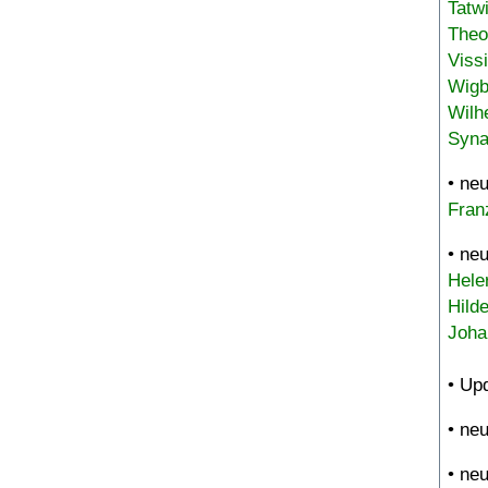
Tatw
Theo
Viss
Wigb
Wilh
Syna
• ne
Fran
• ne
Hele
Hild
Joha
• Up
• ne
• ne