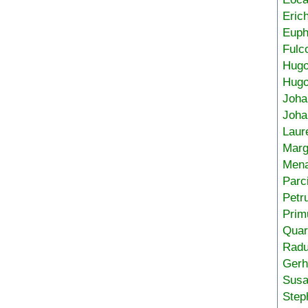
Eric
Euph
Fulc
Hug
Hugo
Joha
Joha
Laur
Marg
Mena
Parc
Petr
Prim
Quar
Radu
Gerh
Sus
Step