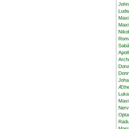
John
Ludw
Maxi
Max
Niko
Roma
Sabá
Apol
Arch
Don
Donn
Joha
Æthe
Luka
Max
Nerv
Opta
Radu
Mari