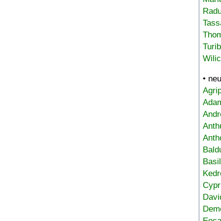
Radu
Tass
Tho
Turi
Wili
• ne
Agri
Adam
Andr
Anth
Anth
Bald
Basi
Kedr
Cypr
Davi
Deme
Eoca