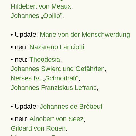
Hildebert von Meaux
,
Johannes „Opilio”
,
• Update:
Marie von der Menschwerdung
• neu:
Nazareno Lanciotti
• neu:
Theodosia
,
Johannes Swierc und Gefährten
,
Nerses IV. „Schnorhali”
,
Johannes Franziskus Lefranc
,
• Update:
Johannes de Brébeuf
• neu:
Alnobert von Seez
,
Gildard von Rouen
,