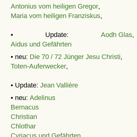
Antonius vom heiligen Gregor
,
Maria vom heiligen Franziskus
,
• Update:
Aodh Glas
,
Aidus und Gefährten
• neu:
Die 70 / 72 Jünger Jesu Christi
,
Toten-Auferwecker
,
• Update:
Jean Vallière
• neu:
Adelinus
Bernacus
Christian
Chlothar
Cyriacus und Gefährten