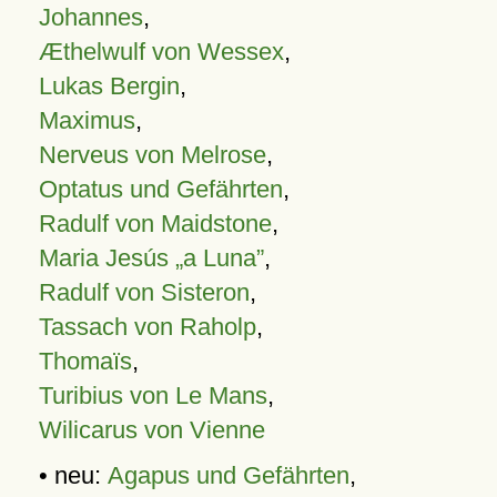
Johannes
,
Æthelwulf von Wessex
,
Lukas Bergin
,
Maximus
,
Nerveus von Melrose
,
Optatus und Gefährten
,
Radulf von Maidstone
,
Maria Jesús „a Luna”
,
Radulf von Sisteron
,
Tassach von Raholp
,
Thomaïs
,
Turibius von Le Mans
,
Wilicarus von Vienne
• neu:
Agapus und Gefährten
,