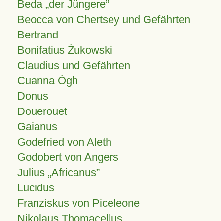
Beda „der Jüngere”
Beocca von Chertsey und Gefährten
Bertrand
Bonifatius Żukowski
Claudius und Gefährten
Cuanna Ógh
Donus
Douerouet
Gaianus
Godefried von Aleth
Godobert von Angers
Julius
Africanus
Lucidus
Franziskus von Piceleone
Nikolaus Thomacellus