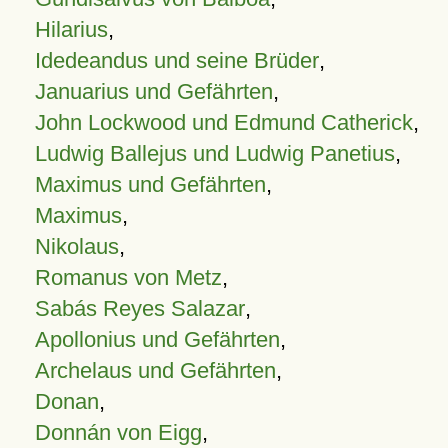
Hilarius
,
Idedeandus und seine Brüder
,
Januarius und Gefährten
,
John Lockwood und Edmund Catherick
,
Ludwig Ballejus und Ludwig Panetius
,
Maximus und Gefährten
,
Maximus
,
Nikolaus
,
Romanus von Metz
,
Sabás Reyes Salazar
,
Apollonius und Gefährten
,
Archelaus und Gefährten
,
Donan
,
Donnán von Eigg
,