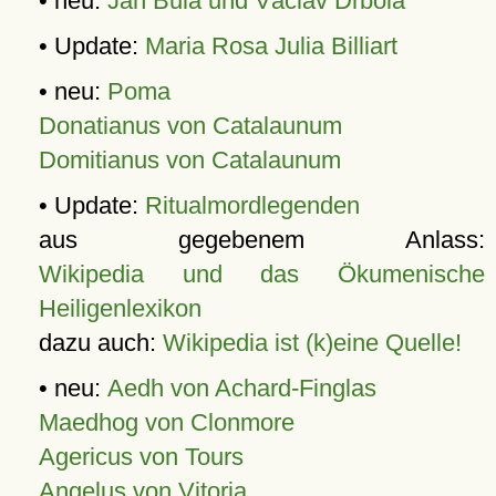
• neu:
Jan Bula und Václav Drbola
• Update:
Maria Rosa Julia Billiart
• neu:
Poma
Donatianus von Catalaunum
Domitianus von Catalaunum
• Update:
Ritualmordlegenden
aus gegebenem Anlass:
Wikipedia und das Ökumenische
Heiligenlexikon
dazu auch:
Wikipedia ist (k)eine Quelle!
• neu:
Aedh von Achard-Finglas
Maedhog von Clonmore
Agericus von Tours
Angelus von Vitoria