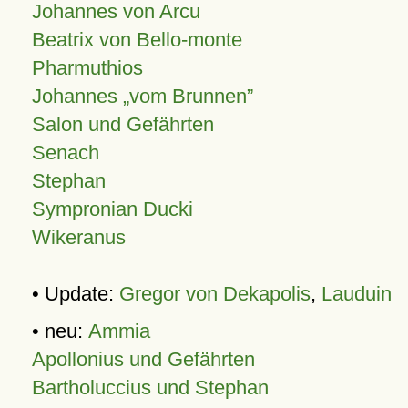
Johannes von Arcu
Beatrix von Bello-monte
Pharmuthios
Johannes
vom Brunnen
Salon und Gefährten
Senach
Stephan
Sympronian Ducki
Wikeranus
• Update:
Gregor von Dekapolis
,
Lauduin
• neu:
Ammia
Apollonius und Gefährten
Bartholuccius und Stephan