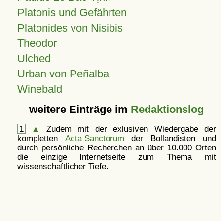
Platonis und Gefährten
Platonides von Nisibis
Theodor
Ulched
Urban von Peñalba
Winebald
weitere Einträge im
Redaktionslog
1
▲
Zudem mit der exlusiven Wiedergabe der
kompletten
Acta Sanctorum
der Bollandisten und
durch persönliche Recherchen an über 10.000 Orten
die einzige Internetseite zum Thema mit
wissenschaftlicher Tiefe.