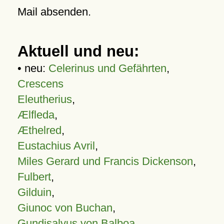
Mail absenden.
Aktuell und neu:
• neu:
Celerinus und Gefährten
,
Crescens
Eleutherius
,
Ælfleda
,
Æthelred
,
Eustachius Avril
,
Miles Gerard und Francis Dickenson
,
Fulbert
,
Gilduin
,
Giunoc von Buchan
,
Gundisalvus von Balboa
,