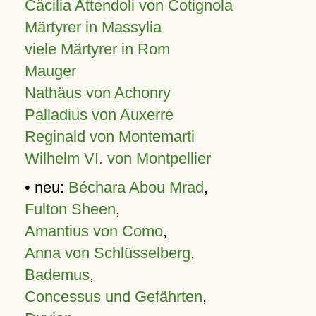
Cäcilia Attendoli von Cotignola
Märtyrer in Massylia
viele Märtyrer in Rom
Mauger
Nathäus von Achonry
Palladius von Auxerre
Reginald von Montemarti
Wilhelm VI. von Montpellier
• neu:
Béchara Abou Mrad
,
Fulton Sheen
,
Amantius von Como
,
Anna von Schlüsselberg
,
Bademus
,
Concessus und Gefährten
,