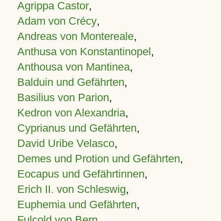
Agrippa Castor
,
Adam von Crécy
,
Andreas von Montereale
,
Anthusa von Konstantinopel
,
Anthousa von Mantinea
,
Balduin und Gefährten
,
Basilius von Parion
,
Kedron von Alexandria
,
Cyprianus und Gefährten
,
David Uribe Velasco
,
Demes und Protion und Gefährten
,
Eocapus und Gefährtinnen
,
Erich II. von Schleswig
,
Euphemia und Gefährten
,
Fulcold von Bern
,