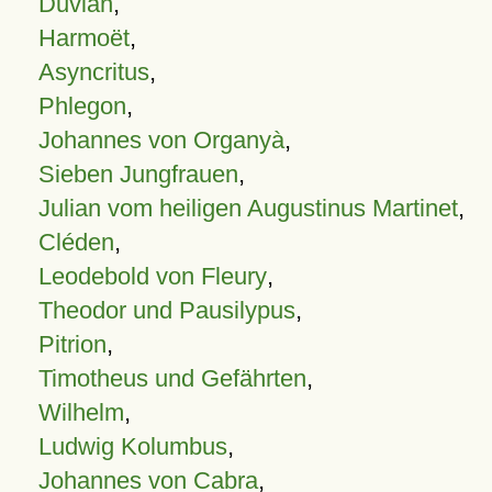
Duvian
,
Harmoët
,
Asyncritus
,
Phlegon
,
Johannes von Organyà
,
Sieben Jungfrauen
,
Julian vom heiligen Augustinus Martinet
,
Cléden
,
Leodebold von Fleury
,
Theodor und Pausilypus
,
Pitrion
,
Timotheus und Gefährten
,
Wilhelm
,
Ludwig Kolumbus
,
Johannes von Cabra
,