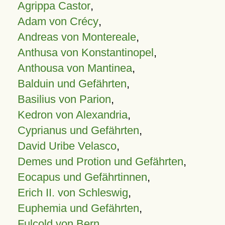
Agrippa Castor
,
Adam von Crécy
,
Andreas von Montereale
,
Anthusa von Konstantinopel
,
Anthousa von Mantinea
,
Balduin und Gefährten
,
Basilius von Parion
,
Kedron von Alexandria
,
Cyprianus und Gefährten
,
David Uribe Velasco
,
Demes und Protion und Gefährten
,
Eocapus und Gefährtinnen
,
Erich II. von Schleswig
,
Euphemia und Gefährten
,
Fulcold von Bern
,