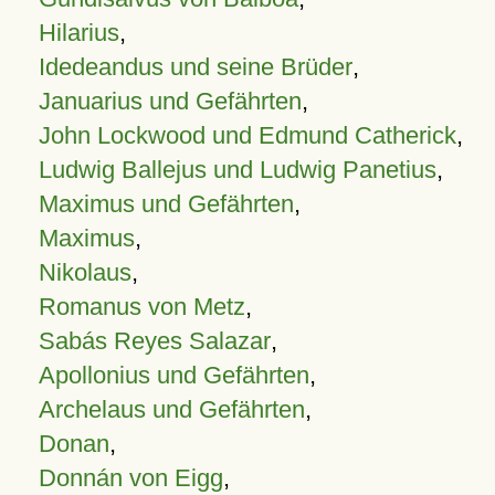
Hilarius
,
Idedeandus und seine Brüder
,
Januarius und Gefährten
,
John Lockwood und Edmund Catherick
,
Ludwig Ballejus und Ludwig Panetius
,
Maximus und Gefährten
,
Maximus
,
Nikolaus
,
Romanus von Metz
,
Sabás Reyes Salazar
,
Apollonius und Gefährten
,
Archelaus und Gefährten
,
Donan
,
Donnán von Eigg
,