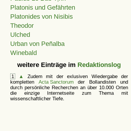
Platonis und Gefährten
Platonides von Nisibis
Theodor
Ulched
Urban von Peñalba
Winebald
weitere Einträge im
Redaktionslog
1
▲
Zudem mit der exlusiven Wiedergabe der
kompletten
Acta Sanctorum
der Bollandisten und
durch persönliche Recherchen an über 10.000 Orten
die einzige Internetseite zum Thema mit
wissenschaftlicher Tiefe.