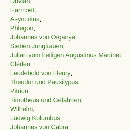
Duvian
,
Harmoët
,
Asyncritus
,
Phlegon
,
Johannes von Organyà
,
Sieben Jungfrauen
,
Julian vom heiligen Augustinus Martinet
,
Cléden
,
Leodebold von Fleury
,
Theodor und Pausilypus
,
Pitrion
,
Timotheus und Gefährten
,
Wilhelm
,
Ludwig Kolumbus
,
Johannes von Cabra
,