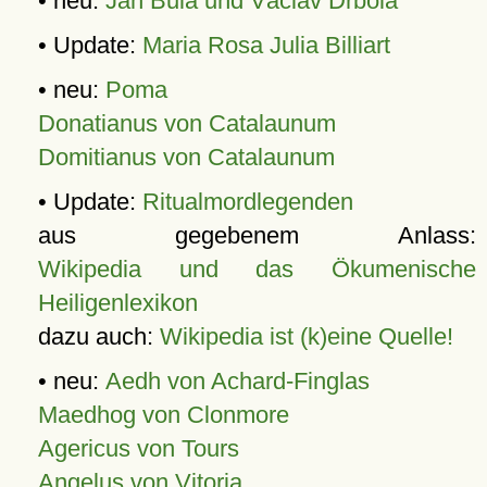
• neu:
Jan Bula und Václav Drbola
• Update:
Maria Rosa Julia Billiart
• neu:
Poma
Donatianus von Catalaunum
Domitianus von Catalaunum
• Update:
Ritualmordlegenden
aus gegebenem Anlass:
Wikipedia und das Ökumenische
Heiligenlexikon
dazu auch:
Wikipedia ist (k)eine Quelle!
• neu:
Aedh von Achard-Finglas
Maedhog von Clonmore
Agericus von Tours
Angelus von Vitoria