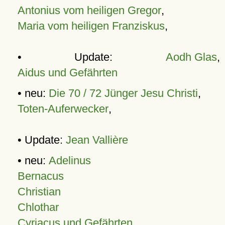
Antonius vom heiligen Gregor
,
Maria vom heiligen Franziskus
,
• Update:
Aodh Glas
,
Aidus und Gefährten
• neu:
Die 70 / 72 Jünger Jesu Christi
,
Toten-Auferwecker
,
• Update:
Jean Vallière
• neu:
Adelinus
Bernacus
Christian
Chlothar
Cyriacus und Gefährten