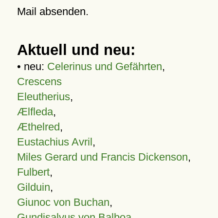
Mail absenden.
Aktuell und neu:
• neu:
Celerinus und Gefährten
,
Crescens
Eleutherius
,
Ælfleda
,
Æthelred
,
Eustachius Avril
,
Miles Gerard und Francis Dickenson
,
Fulbert
,
Gilduin
,
Giunoc von Buchan
,
Gundisalvus von Balboa
,