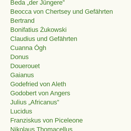
Beda „der Jüngere”
Beocca von Chertsey und Gefährten
Bertrand
Bonifatius Żukowski
Claudius und Gefährten
Cuanna Ógh
Donus
Douerouet
Gaianus
Godefried von Aleth
Godobert von Angers
Julius
Africanus
Lucidus
Franziskus von Piceleone
Nikolaus Thomacellus