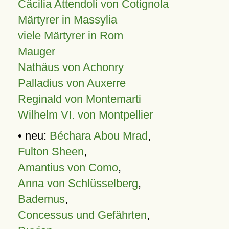
Cäcilia Attendoli von Cotignola
Märtyrer in Massylia
viele Märtyrer in Rom
Mauger
Nathäus von Achonry
Palladius von Auxerre
Reginald von Montemarti
Wilhelm VI. von Montpellier
• neu:
Béchara Abou Mrad
,
Fulton Sheen
,
Amantius von Como
,
Anna von Schlüsselberg
,
Bademus
,
Concessus und Gefährten
,