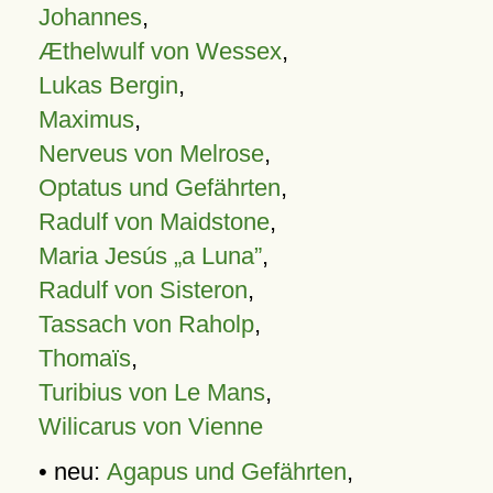
Johannes
,
Æthelwulf von Wessex
,
Lukas Bergin
,
Maximus
,
Nerveus von Melrose
,
Optatus und Gefährten
,
Radulf von Maidstone
,
Maria Jesús „a Luna”
,
Radulf von Sisteron
,
Tassach von Raholp
,
Thomaïs
,
Turibius von Le Mans
,
Wilicarus von Vienne
• neu:
Agapus und Gefährten
,