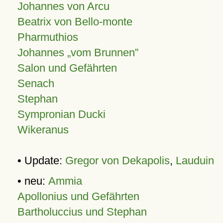
Johannes von Arcu
Beatrix von Bello-monte
Pharmuthios
Johannes
vom Brunnen
Salon und Gefährten
Senach
Stephan
Sympronian Ducki
Wikeranus
• Update:
Gregor von Dekapolis
,
Lauduin
• neu:
Ammia
Apollonius und Gefährten
Bartholuccius und Stephan