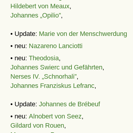
Hildebert von Meaux
,
Johannes „Opilio”
,
• Update:
Marie von der Menschwerdung
• neu:
Nazareno Lanciotti
• neu:
Theodosia
,
Johannes Swierc und Gefährten
,
Nerses IV. „Schnorhali”
,
Johannes Franziskus Lefranc
,
• Update:
Johannes de Brébeuf
• neu:
Alnobert von Seez
,
Gildard von Rouen
,