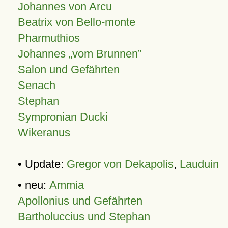
Johannes von Arcu
Beatrix von Bello-monte
Pharmuthios
Johannes
vom Brunnen
Salon und Gefährten
Senach
Stephan
Sympronian Ducki
Wikeranus
• Update:
Gregor von Dekapolis
,
Lauduin
• neu:
Ammia
Apollonius und Gefährten
Bartholuccius und Stephan