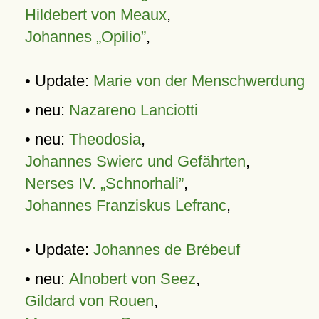
Hildebert von Meaux
,
Johannes „Opilio”
,
• Update:
Marie von der Menschwerdung
• neu:
Nazareno Lanciotti
• neu:
Theodosia
,
Johannes Swierc und Gefährten
,
Nerses IV. „Schnorhali”
,
Johannes Franziskus Lefranc
,
• Update:
Johannes de Brébeuf
• neu:
Alnobert von Seez
,
Gildard von Rouen
,