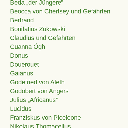
Beda „der Jüngere”
Beocca von Chertsey und Gefährten
Bertrand
Bonifatius Żukowski
Claudius und Gefährten
Cuanna Ógh
Donus
Douerouet
Gaianus
Godefried von Aleth
Godobert von Angers
Julius
Africanus
Lucidus
Franziskus von Piceleone
Nikolaus Thomacellus