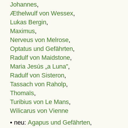
Johannes
,
Æthelwulf von Wessex
,
Lukas Bergin
,
Maximus
,
Nerveus von Melrose
,
Optatus und Gefährten
,
Radulf von Maidstone
,
Maria Jesús „a Luna”
,
Radulf von Sisteron
,
Tassach von Raholp
,
Thomaïs
,
Turibius von Le Mans
,
Wilicarus von Vienne
• neu:
Agapus und Gefährten
,