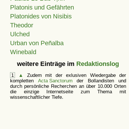
Platonis und Gefährten
Platonides von Nisibis
Theodor
Ulched
Urban von Peñalba
Winebald
weitere Einträge im
Redaktionslog
1
▲
Zudem mit der exlusiven Wiedergabe der
kompletten
Acta Sanctorum
der Bollandisten und
durch persönliche Recherchen an über 10.000 Orten
die einzige Internetseite zum Thema mit
wissenschaftlicher Tiefe.