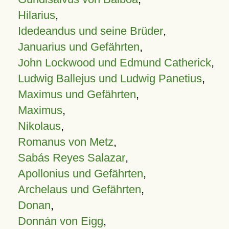
Hilarius
,
Idedeandus und seine Brüder
,
Januarius und Gefährten
,
John Lockwood und Edmund Catherick
,
Ludwig Ballejus und Ludwig Panetius
,
Maximus und Gefährten
,
Maximus
,
Nikolaus
,
Romanus von Metz
,
Sabás Reyes Salazar
,
Apollonius und Gefährten
,
Archelaus und Gefährten
,
Donan
,
Donnán von Eigg
,