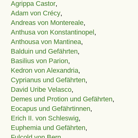
Agrippa Castor
,
Adam von Crécy
,
Andreas von Montereale
,
Anthusa von Konstantinopel
,
Anthousa von Mantinea
,
Balduin und Gefährten
,
Basilius von Parion
,
Kedron von Alexandria
,
Cyprianus und Gefährten
,
David Uribe Velasco
,
Demes und Protion und Gefährten
,
Eocapus und Gefährtinnen
,
Erich II. von Schleswig
,
Euphemia und Gefährten
,
Fulcold von Bern
,