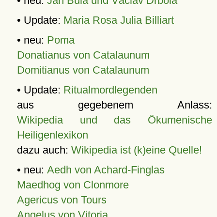
• neu:
Jan Bula und Václav Drbola
• Update:
Maria Rosa Julia Billiart
• neu:
Poma
Donatianus von Catalaunum
Domitianus von Catalaunum
• Update:
Ritualmordlegenden
aus gegebenem Anlass:
Wikipedia und das Ökumenische
Heiligenlexikon
dazu auch:
Wikipedia ist (k)eine Quelle!
• neu:
Aedh von Achard-Finglas
Maedhog von Clonmore
Agericus von Tours
Angelus von Vitoria