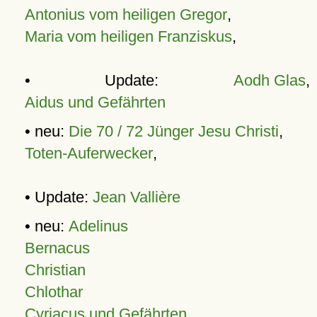
Antonius vom heiligen Gregor
,
Maria vom heiligen Franziskus
,
• Update:
Aodh Glas
,
Aidus und Gefährten
• neu:
Die 70 / 72 Jünger Jesu Christi
,
Toten-Auferwecker
,
• Update:
Jean Vallière
• neu:
Adelinus
Bernacus
Christian
Chlothar
Cyriacus und Gefährten