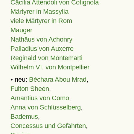
Cäcilia Attendoli von Cotignola
Märtyrer in Massylia
viele Märtyrer in Rom
Mauger
Nathäus von Achonry
Palladius von Auxerre
Reginald von Montemarti
Wilhelm VI. von Montpellier
• neu:
Béchara Abou Mrad
,
Fulton Sheen
,
Amantius von Como
,
Anna von Schlüsselberg
,
Bademus
,
Concessus und Gefährten
,