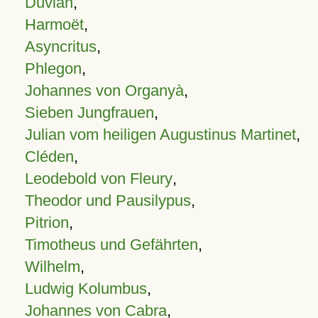
Duvian
,
Harmoët
,
Asyncritus
,
Phlegon
,
Johannes von Organyà
,
Sieben Jungfrauen
,
Julian vom heiligen Augustinus Martinet
,
Cléden
,
Leodebold von Fleury
,
Theodor und Pausilypus
,
Pitrion
,
Timotheus und Gefährten
,
Wilhelm
,
Ludwig Kolumbus
,
Johannes von Cabra
,