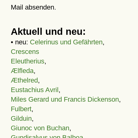
Mail absenden.
Aktuell und neu:
• neu:
Celerinus und Gefährten
,
Crescens
Eleutherius
,
Ælfleda
,
Æthelred
,
Eustachius Avril
,
Miles Gerard und Francis Dickenson
,
Fulbert
,
Gilduin
,
Giunoc von Buchan
,
Gundisalvus von Balboa
,