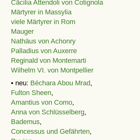
Cäcilia Attendoli von Cotignola
Märtyrer in Massylia
viele Märtyrer in Rom
Mauger
Nathäus von Achonry
Palladius von Auxerre
Reginald von Montemarti
Wilhelm VI. von Montpellier
• neu:
Béchara Abou Mrad
,
Fulton Sheen
,
Amantius von Como
,
Anna von Schlüsselberg
,
Bademus
,
Concessus und Gefährten
,