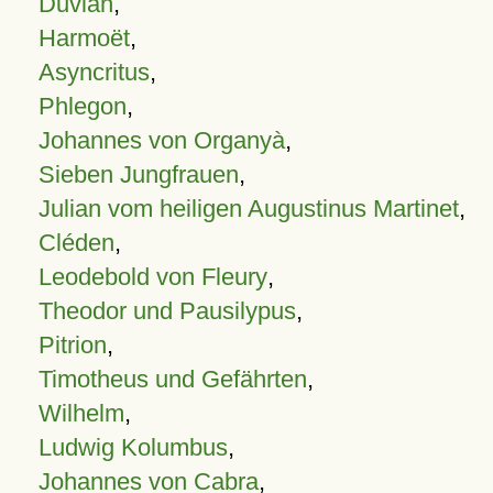
Duvian
,
Harmoët
,
Asyncritus
,
Phlegon
,
Johannes von Organyà
,
Sieben Jungfrauen
,
Julian vom heiligen Augustinus Martinet
,
Cléden
,
Leodebold von Fleury
,
Theodor und Pausilypus
,
Pitrion
,
Timotheus und Gefährten
,
Wilhelm
,
Ludwig Kolumbus
,
Johannes von Cabra
,