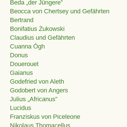
Beda „der Jüngere”
Beocca von Chertsey und Gefährten
Bertrand
Bonifatius Żukowski
Claudius und Gefährten
Cuanna Ógh
Donus
Douerouet
Gaianus
Godefried von Aleth
Godobert von Angers
Julius
Africanus
Lucidus
Franziskus von Piceleone
Nikolaus Thomacellus