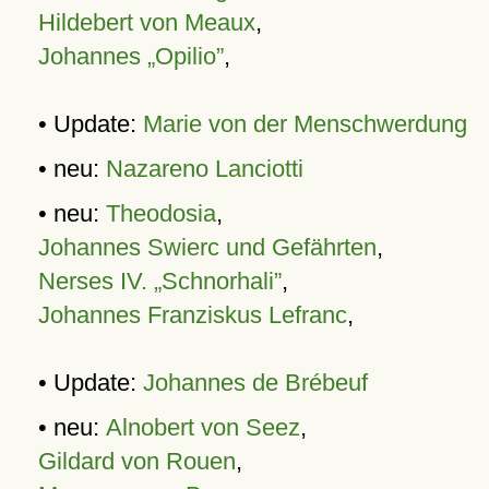
Hildebert von Meaux
,
Johannes „Opilio”
,
• Update:
Marie von der Menschwerdung
• neu:
Nazareno Lanciotti
• neu:
Theodosia
,
Johannes Swierc und Gefährten
,
Nerses IV. „Schnorhali”
,
Johannes Franziskus Lefranc
,
• Update:
Johannes de Brébeuf
• neu:
Alnobert von Seez
,
Gildard von Rouen
,