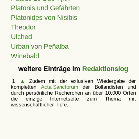
Platonis und Gefährten
Platonides von Nisibis
Theodor
Ulched
Urban von Peñalba
Winebald
weitere Einträge im
Redaktionslog
1
▲
Zudem mit der exlusiven Wiedergabe der
kompletten
Acta Sanctorum
der Bollandisten und
durch persönliche Recherchen an über 10.000 Orten
die einzige Internetseite zum Thema mit
wissenschaftlicher Tiefe.