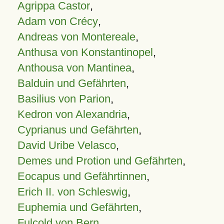
Agrippa Castor
,
Adam von Crécy
,
Andreas von Montereale
,
Anthusa von Konstantinopel
,
Anthousa von Mantinea
,
Balduin und Gefährten
,
Basilius von Parion
,
Kedron von Alexandria
,
Cyprianus und Gefährten
,
David Uribe Velasco
,
Demes und Protion und Gefährten
,
Eocapus und Gefährtinnen
,
Erich II. von Schleswig
,
Euphemia und Gefährten
,
Fulcold von Bern
,