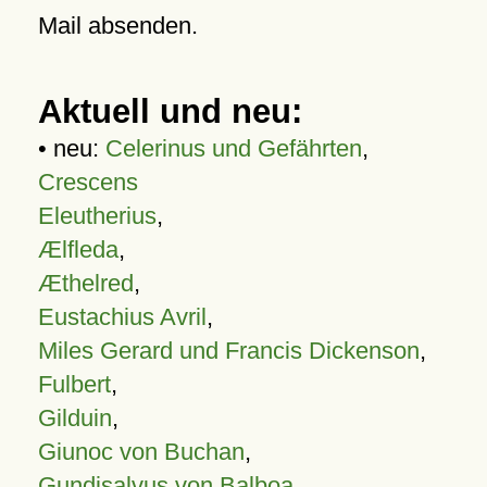
Mail absenden.
Aktuell und neu:
• neu:
Celerinus und Gefährten
,
Crescens
Eleutherius
,
Ælfleda
,
Æthelred
,
Eustachius Avril
,
Miles Gerard und Francis Dickenson
,
Fulbert
,
Gilduin
,
Giunoc von Buchan
,
Gundisalvus von Balboa
,