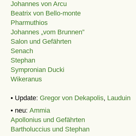
Johannes von Arcu
Beatrix von Bello-monte
Pharmuthios
Johannes
vom Brunnen
Salon und Gefährten
Senach
Stephan
Sympronian Ducki
Wikeranus
• Update:
Gregor von Dekapolis
,
Lauduin
• neu:
Ammia
Apollonius und Gefährten
Bartholuccius und Stephan