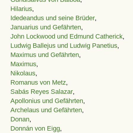
Hilarius
,
Idedeandus und seine Brüder
,
Januarius und Gefährten
,
John Lockwood und Edmund Catherick
,
Ludwig Ballejus und Ludwig Panetius
,
Maximus und Gefährten
,
Maximus
,
Nikolaus
,
Romanus von Metz
,
Sabás Reyes Salazar
,
Apollonius und Gefährten
,
Archelaus und Gefährten
,
Donan
,
Donnán von Eigg
,