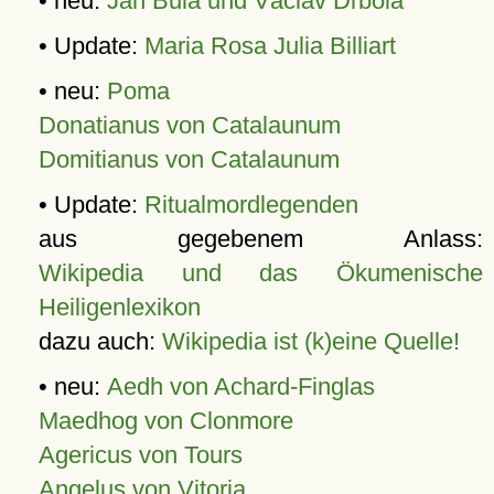
• neu:
Jan Bula und Václav Drbola
• Update:
Maria Rosa Julia Billiart
• neu:
Poma
Donatianus von Catalaunum
Domitianus von Catalaunum
• Update:
Ritualmordlegenden
aus gegebenem Anlass:
Wikipedia und das Ökumenische
Heiligenlexikon
dazu auch:
Wikipedia ist (k)eine Quelle!
• neu:
Aedh von Achard-Finglas
Maedhog von Clonmore
Agericus von Tours
Angelus von Vitoria