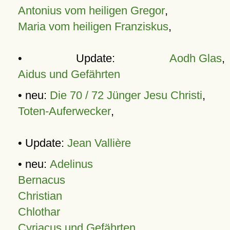
Antonius vom heiligen Gregor
,
Maria vom heiligen Franziskus
,
• Update:
Aodh Glas
,
Aidus und Gefährten
• neu:
Die 70 / 72 Jünger Jesu Christi
,
Toten-Auferwecker
,
• Update:
Jean Vallière
• neu:
Adelinus
Bernacus
Christian
Chlothar
Cyriacus und Gefährten