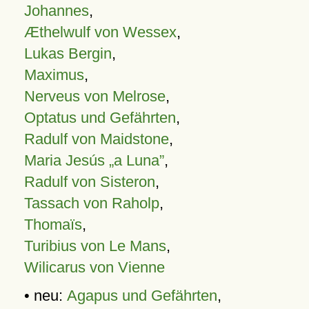
Johannes
,
Æthelwulf von Wessex
,
Lukas Bergin
,
Maximus
,
Nerveus von Melrose
,
Optatus und Gefährten
,
Radulf von Maidstone
,
Maria Jesús „a Luna”
,
Radulf von Sisteron
,
Tassach von Raholp
,
Thomaïs
,
Turibius von Le Mans
,
Wilicarus von Vienne
• neu:
Agapus und Gefährten
,