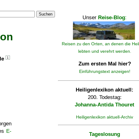
Suchen
Unser
Reise-Blog
:
kon
Reisen zu den Orten, an denen die Hei
lebten und verehrt werden.
lle
1
Zum ersten Mal hier?
Einführungstext anzeigen!
Heiligenlexikon aktuell:
200. Todestag:
Johanna-Antida Thouret
Heiligenlexikon aktuell-Archiv
rgen
ses
E-
Tageslosung