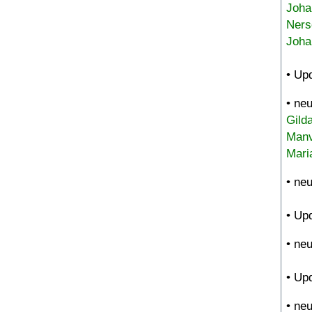
Joha
Ners
Joha
• Up
• ne
Gild
Manv
Mari
• ne
• Up
• ne
• Up
• ne