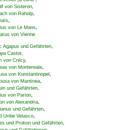
lf von Sisteron
,
ach von Raholp
,
maïs
,
bius von Le Mans
,
carus von Vienne
u:
Agapus und Gefährten
,
ppa Castor
,
 von Crécy
,
eas von Montereale
,
usa von Konstantinopel
,
ousa von Mantinea
,
uin und Gefährten
,
lius von Parion
,
on von Alexandria
,
ianus und Gefährten
,
d Uribe Velasco
,
s und Protion und Gefährten
,
pus und Gefährtinnen
,