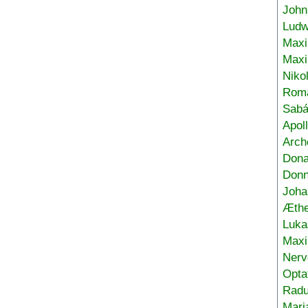
John
Ludw
Maxi
Max
Niko
Roma
Sabá
Apol
Arch
Don
Donn
Joha
Æthe
Luka
Max
Nerv
Opta
Radu
Mari