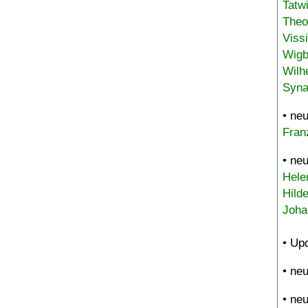
Tatw
Theo
Viss
Wigb
Wilh
Syna
• ne
Fran
• ne
Hele
Hild
Joha
• Up
• ne
• ne