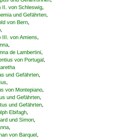
h II. von Schleswig
,
emia und Gefährten
,
old von Bern
,
o
,
 III. von Amiens
,
nna
,
nna de Lambertini
,
entius von Portugal
,
aretha
s und Gefährten
,
ius
,
us von Montepiano
,
us und Gefährten
,
tus und Gefährten
,
lph Ebifagh
,
ard und Simon
,
anna
,
han von Barquel
,