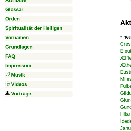
Attribute
Glossar
Orden
Akt
Spiritualität der Heiligen
• ne
Vornamen
Cres
Grundlagen
Eleu
FAQ
Ælfl
Æthe
Impressum
Eust
Musik
Mile
Videos
Fulb
Gild
Vorträge
Giun
Gund
Hilar
Ided
Janu