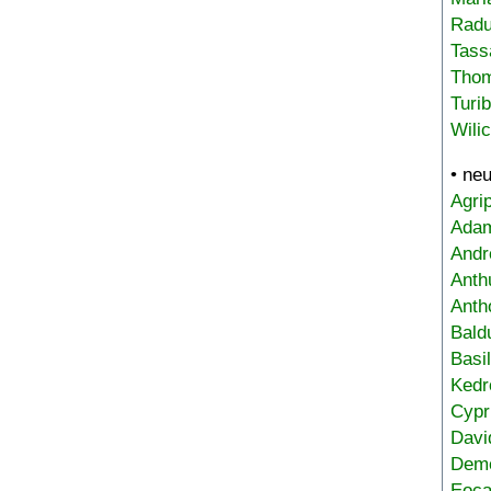
Radu
Tass
Tho
Turi
Wili
• ne
Agri
Adam
Andr
Anth
Anth
Bald
Basi
Kedr
Cypr
Davi
Deme
Eoca