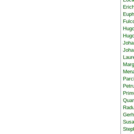
Eric
Euph
Fulc
Hug
Hugo
Joha
Joha
Laur
Marg
Mena
Parc
Petr
Prim
Quar
Radu
Gerh
Sus
Step