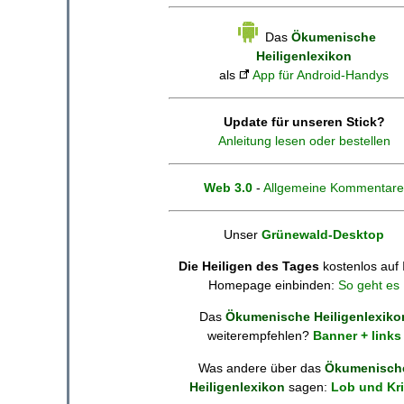
Das
Ökumenische
Heiligenlexikon
als
App für Android-Handys
Update für unseren Stick?
Anleitung lesen oder bestellen
Web 3.0
-
Allgemeine Kommentare
Unser
Grünewald-Desktop
Die Heiligen des Tages
kostenlos auf 
Homepage einbinden:
So geht es
Das
Ökumenische Heiligenlexiko
weiterempfehlen?
Banner + links
Was andere über das
Ökumenisch
Heiligenlexikon
sagen:
Lob und Kri