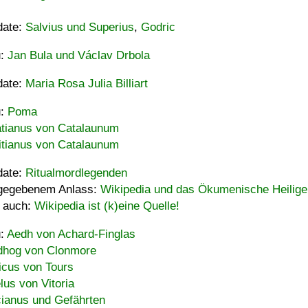
date:
Salvius und Superius
,
Godric
u:
Jan Bula und Václav Drbola
date:
Maria Rosa Julia Billiart
u:
Poma
tianus von Catalaunum
tianus von Catalaunum
date:
Ritualmordlegenden
gegebenem Anlass:
Wikipedia und das Ökumenische Heilige
 auch:
Wikipedia ist (k)eine Quelle!
u:
Aedh von Achard-Finglas
hog von Clonmore
icus von Tours
lus von Vitoria
ianus und Gefährten