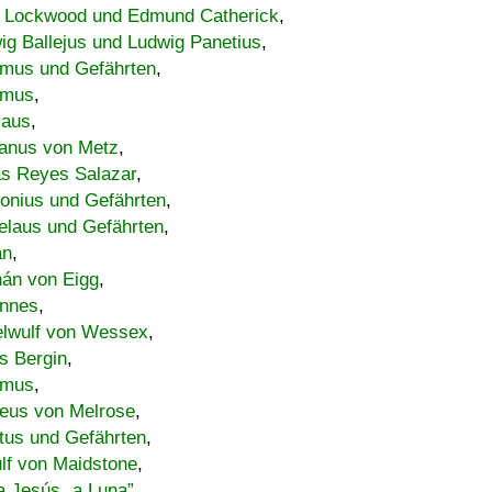
 Lockwood und Edmund Catherick
,
ig Ballejus und Ludwig Panetius
,
mus und Gefährten
,
imus
,
laus
,
nus von Metz
,
s Reyes Salazar
,
lonius und Gefährten
,
elaus und Gefährten
,
an
,
án von Eigg
,
nnes
,
lwulf von Wessex
,
s Bergin
,
imus
,
eus von Melrose
,
tus und Gefährten
,
lf von Maidstone
,
a Jesús „a Luna”
,