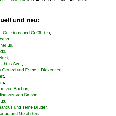
uell und neu:
u:
Celerinus und Gefährten
,
cens
therius
,
eda
,
lred
,
achius Avril
,
s Gerard und Francis Dickenson
,
ert
,
uin
,
oc von Buchan
,
isalvus von Balboa
,
ius
,
eandus und seine Brüder
,
arius und Gefährten
,