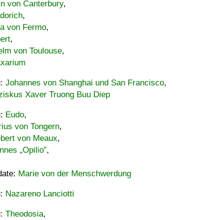
in von Canterbury
,
dorich
,
ia von Fermo
,
ert
,
elm von Toulouse
,
xarium
u:
Johannes von Shanghai und San Francisco
,
ziskus Xaver Truong Buu Diep
u:
Eudo
,
rius von Tongern
,
ebert von Meaux
,
nnes „Opilio”
,
date:
Marie von der Menschwerdung
u:
Nazareno Lanciotti
u:
Theodosia
,