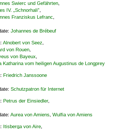
nnes Swierc und Gefährten
,
es IV. „Schnorhali”
,
nnes Franziskus Lefranc
,
date:
Johannes de Brébeuf
u:
Alnobert von Seez
,
ard von Rouen
,
eus von Bayeux
,
a Katharina vom heiligen Augustinus de Longprey
u:
Friedrich Janssoone
date:
Schutzpatron für Internet
u:
Petrus der Einsiedler
,
date:
Aurea von Amiens
,
Wulfia von Amiens
u:
Itisberga von Aire
,