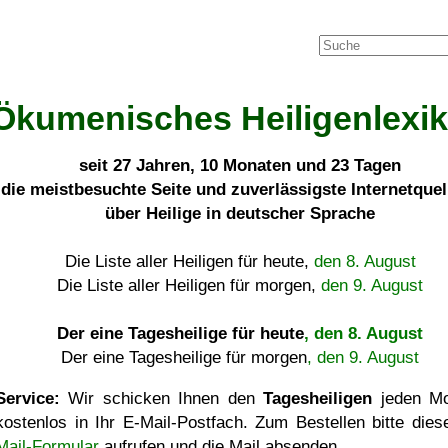
Ökumenisches Heiligenlexi
seit
27 Jahren, 10 Monaten und 23 Tagen
die meistbesuchte Seite und zuverlässigste Internetque
über Heilige in deutscher Sprache
Die Liste aller Heiligen für heute,
den 8. August
Die Liste aller Heiligen für morgen,
den 9. August
Der eine Tagesheilige für heute
, den 8. August
Der eine Tagesheilige für morgen
, den 9. August
Service:
Wir schicken Ihnen den
Tagesheiligen
jeden Mo
kostenlos in Ihr E-Mail-Postfach. Zum Bestellen bitte die
Mail-Formular
aufrufen und die Mail absenden.