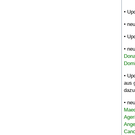
• Up
• ne
• Up
• ne
Dona
Domi
• Up
aus 
dazu
• ne
Maed
Ager
Ange
Canc