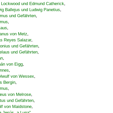
 Lockwood und Edmund Catherick
,
ig Ballejus und Ludwig Panetius
,
mus und Gefährten
,
imus
,
laus
,
nus von Metz
,
s Reyes Salazar
,
lonius und Gefährten
,
elaus und Gefährten
,
an
,
án von Eigg
,
nnes
,
lwulf von Wessex
,
s Bergin
,
imus
,
eus von Melrose
,
tus und Gefährten
,
lf von Maidstone
,
a Jesús „a Luna”
,