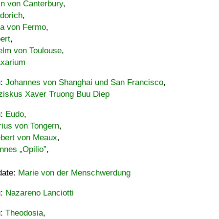
in von Canterbury
,
dorich
,
ia von Fermo
,
ert
,
elm von Toulouse
,
xarium
u:
Johannes von Shanghai und San Francisco
,
ziskus Xaver Truong Buu Diep
u:
Eudo
,
rius von Tongern
,
ebert von Meaux
,
nnes „Opilio”
,
date:
Marie von der Menschwerdung
u:
Nazareno Lanciotti
u:
Theodosia
,