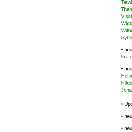
Tatw
Theo
Viss
Wigb
Wilh
Syna
• ne
Fran
• ne
Hele
Hild
Joha
• Up
• ne
• ne