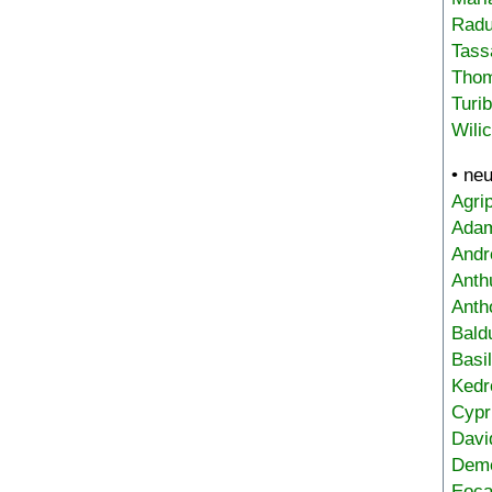
Radu
Tass
Tho
Turi
Wili
• ne
Agri
Adam
Andr
Anth
Anth
Bald
Basi
Kedr
Cypr
Davi
Deme
Eoca