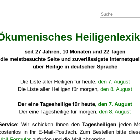
Ökumenisches Heiligenlexi
seit
27 Jahren, 10 Monaten und 22 Tagen
die meistbesuchte Seite und zuverlässigste Internetque
über Heilige in deutscher Sprache
Die Liste aller Heiligen für heute,
den 7. August
Die Liste aller Heiligen für morgen,
den 8. August
Der eine Tagesheilige für heute
, den 7. August
Der eine Tagesheilige für morgen
, den 8. August
Service:
Wir schicken Ihnen den
Tagesheiligen
jeden Mo
kostenlos in Ihr E-Mail-Postfach. Zum Bestellen bitte die
Mail-Formular
aufrufen und die Mail absenden.