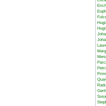
Eric
Euph
Fulc
Hug
Hugo
Joha
Joha
Laur
Marg
Mena
Parc
Petr
Prim
Quar
Radu
Gerh
Sus
Step