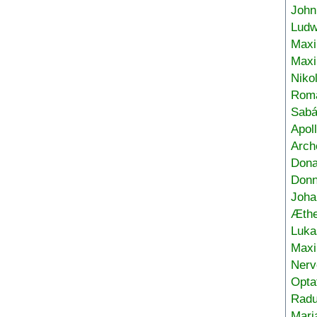
John
Ludw
Maxi
Max
Niko
Roma
Sabá
Apol
Arch
Don
Donn
Joha
Æthe
Luka
Max
Nerv
Opta
Radu
Mari