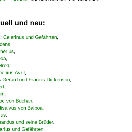
uell und neu:
u:
Celerinus und Gefährten
,
cens
therius
,
eda
,
lred
,
achius Avril
,
s Gerard und Francis Dickenson
,
ert
,
uin
,
oc von Buchan
,
isalvus von Balboa
,
ius
,
eandus und seine Brüder
,
arius und Gefährten
,