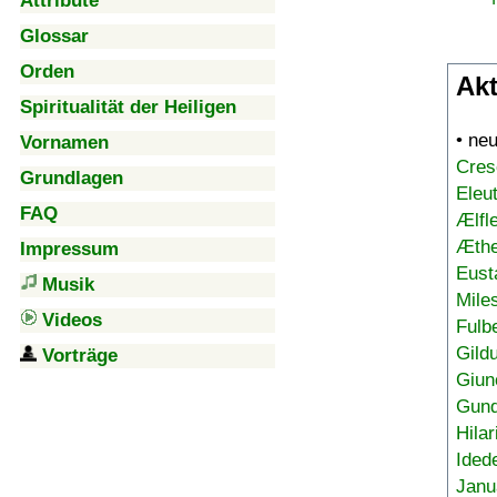
Attribute
Glossar
Orden
Akt
Spiritualität der Heiligen
• ne
Vornamen
Cres
Grundlagen
Eleu
FAQ
Ælfl
Æthe
Impressum
Eust
Musik
Mile
Videos
Fulb
Gild
Vorträge
Giun
Gund
Hilar
Ided
Janu