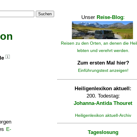
Suchen
Unser
Reise-Blog
:
kon
Reisen zu den Orten, an denen die Hei
lebten und verehrt werden.
lle
1
Zum ersten Mal hier?
Einführungstext anzeigen!
Heiligenlexikon aktuell:
200. Todestag:
Johanna-Antida Thouret
Heiligenlexikon aktuell-Archiv
rgen
ses
E-
Tageslosung