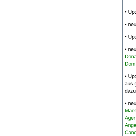
• Up
• ne
• Up
• ne
Dona
Domi
• Up
aus 
dazu
• ne
Maed
Ager
Ange
Canc