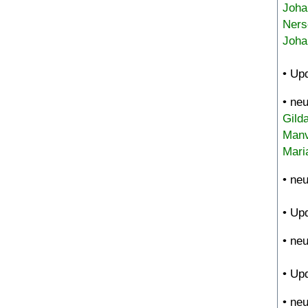
Joha
Ners
Joha
• Up
• ne
Gild
Manv
Mari
• ne
• Up
• ne
• Up
• ne