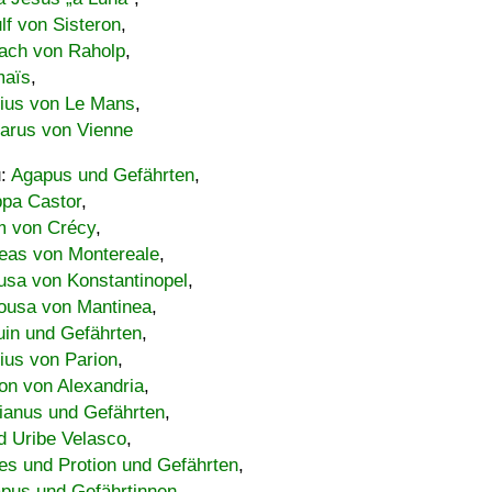
lf von Sisteron
,
ach von Raholp
,
maïs
,
bius von Le Mans
,
carus von Vienne
u:
Agapus und Gefährten
,
ppa Castor
,
 von Crécy
,
eas von Montereale
,
usa von Konstantinopel
,
ousa von Mantinea
,
uin und Gefährten
,
lius von Parion
,
on von Alexandria
,
ianus und Gefährten
,
d Uribe Velasco
,
s und Protion und Gefährten
,
pus und Gefährtinnen
,