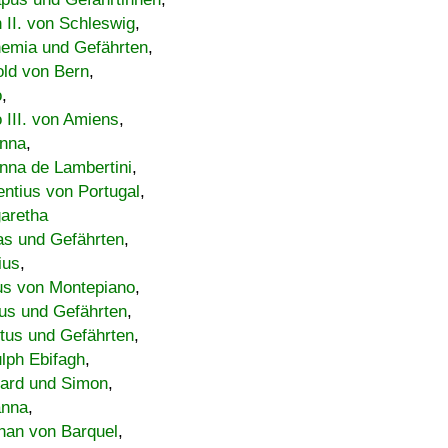
h II. von Schleswig
,
emia und Gefährten
,
old von Bern
,
o
,
 III. von Amiens
,
nna
,
nna de Lambertini
,
entius von Portugal
,
aretha
s und Gefährten
,
ius
,
us von Montepiano
,
us und Gefährten
,
tus und Gefährten
,
lph Ebifagh
,
ard und Simon
,
anna
,
han von Barquel
,