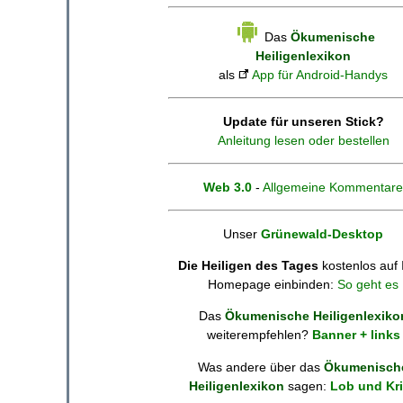
Das
Ökumenische
Heiligenlexikon
als
App für Android-Handys
Update für unseren Stick?
Anleitung lesen oder bestellen
Web 3.0
-
Allgemeine Kommentare
Unser
Grünewald-Desktop
Die Heiligen des Tages
kostenlos auf 
Homepage einbinden:
So geht es
Das
Ökumenische Heiligenlexiko
weiterempfehlen?
Banner + links
Was andere über das
Ökumenisch
Heiligenlexikon
sagen:
Lob und Kri