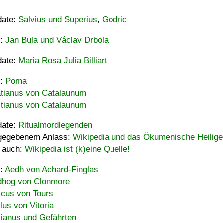
date:
Salvius und Superius
,
Godric
u:
Jan Bula und Václav Drbola
date:
Maria Rosa Julia Billiart
u:
Poma
tianus von Catalaunum
tianus von Catalaunum
date:
Ritualmordlegenden
gegebenem Anlass:
Wikipedia und das Ökumenische Heilige
 auch:
Wikipedia ist (k)eine Quelle!
u:
Aedh von Achard-Finglas
hog von Clonmore
icus von Tours
lus von Vitoria
ianus und Gefährten