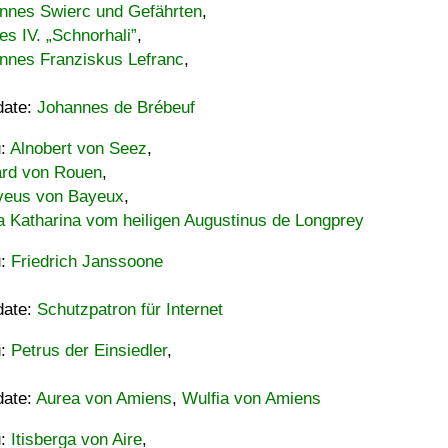
nnes Swierc und Gefährten
,
es IV. „Schnorhali”
,
nnes Franziskus Lefranc
,
date:
Johannes de Brébeuf
u:
Alnobert von Seez
,
ard von Rouen
,
eus von Bayeux
,
a Katharina vom heiligen Augustinus de Longprey
u:
Friedrich Janssoone
date:
Schutzpatron für Internet
u:
Petrus der Einsiedler
,
date:
Aurea von Amiens
,
Wulfia von Amiens
u:
Itisberga von Aire
,