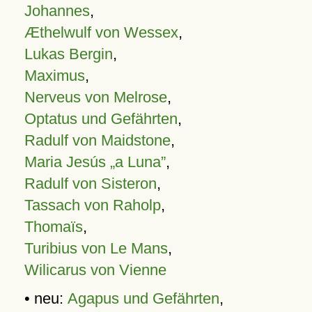
Johannes
,
Æthelwulf von Wessex
,
Lukas Bergin
,
Maximus
,
Nerveus von Melrose
,
Optatus und Gefährten
,
Radulf von Maidstone
,
Maria Jesús „a Luna”
,
Radulf von Sisteron
,
Tassach von Raholp
,
Thomaïs
,
Turibius von Le Mans
,
Wilicarus von Vienne
• neu:
Agapus und Gefährten
,