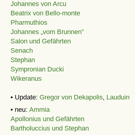
Johannes von Arcu
Beatrix von Bello-monte
Pharmuthios
Johannes
vom Brunnen
Salon und Gefährten
Senach
Stephan
Sympronian Ducki
Wikeranus
• Update:
Gregor von Dekapolis
,
Lauduin
• neu:
Ammia
Apollonius und Gefährten
Bartholuccius und Stephan