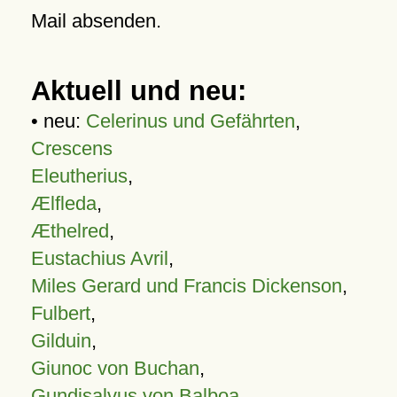
Mail absenden.
Aktuell und neu:
• neu:
Celerinus und Gefährten
,
Crescens
Eleutherius
,
Ælfleda
,
Æthelred
,
Eustachius Avril
,
Miles Gerard und Francis Dickenson
,
Fulbert
,
Gilduin
,
Giunoc von Buchan
,
Gundisalvus von Balboa
,