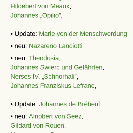
Hildebert von Meaux
,
Johannes „Opilio”
,
• Update:
Marie von der Menschwerdung
• neu:
Nazareno Lanciotti
• neu:
Theodosia
,
Johannes Swierc und Gefährten
,
Nerses IV. „Schnorhali”
,
Johannes Franziskus Lefranc
,
• Update:
Johannes de Brébeuf
• neu:
Alnobert von Seez
,
Gildard von Rouen
,