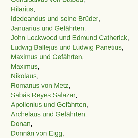
Hilarius
,
Idedeandus und seine Brüder
,
Januarius und Gefährten
,
John Lockwood und Edmund Catherick
,
Ludwig Ballejus und Ludwig Panetius
,
Maximus und Gefährten
,
Maximus
,
Nikolaus
,
Romanus von Metz
,
Sabás Reyes Salazar
,
Apollonius und Gefährten
,
Archelaus und Gefährten
,
Donan
,
Donnán von Eigg
,