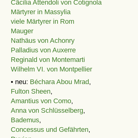
Cäcilia Attendoli von Cotignola
Märtyrer in Massylia
viele Märtyrer in Rom
Mauger
Nathäus von Achonry
Palladius von Auxerre
Reginald von Montemarti
Wilhelm VI. von Montpellier
• neu:
Béchara Abou Mrad
,
Fulton Sheen
,
Amantius von Como
,
Anna von Schlüsselberg
,
Bademus
,
Concessus und Gefährten
,