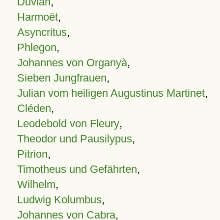
Duvian
,
Harmoët
,
Asyncritus
,
Phlegon
,
Johannes von Organyà
,
Sieben Jungfrauen
,
Julian vom heiligen Augustinus Martinet
,
Cléden
,
Leodebold von Fleury
,
Theodor und Pausilypus
,
Pitrion
,
Timotheus und Gefährten
,
Wilhelm
,
Ludwig Kolumbus
,
Johannes von Cabra
,