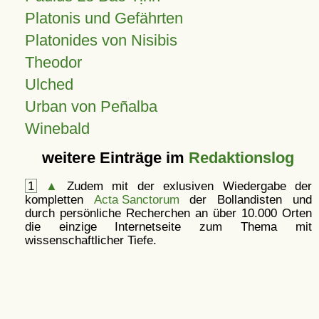
Platonis und Gefährten
Platonides von Nisibis
Theodor
Ulched
Urban von Peñalba
Winebald
weitere Einträge im
Redaktionslog
1
▲
Zudem mit der exlusiven Wiedergabe der
kompletten
Acta Sanctorum
der Bollandisten und
durch persönliche Recherchen an über 10.000 Orten
die einzige Internetseite zum Thema mit
wissenschaftlicher Tiefe.