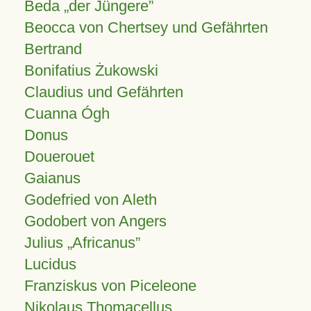
Beda „der Jüngere”
Beocca von Chertsey und Gefährten
Bertrand
Bonifatius Żukowski
Claudius und Gefährten
Cuanna Ógh
Donus
Douerouet
Gaianus
Godefried von Aleth
Godobert von Angers
Julius
Africanus
Lucidus
Franziskus von Piceleone
Nikolaus Thomacellus