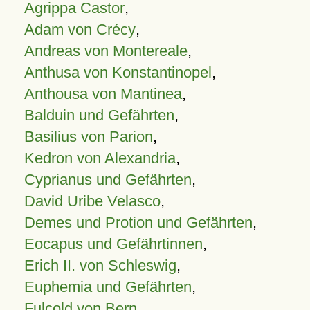
Agrippa Castor
,
Adam von Crécy
,
Andreas von Montereale
,
Anthusa von Konstantinopel
,
Anthousa von Mantinea
,
Balduin und Gefährten
,
Basilius von Parion
,
Kedron von Alexandria
,
Cyprianus und Gefährten
,
David Uribe Velasco
,
Demes und Protion und Gefährten
,
Eocapus und Gefährtinnen
,
Erich II. von Schleswig
,
Euphemia und Gefährten
,
Fulcold von Bern
,