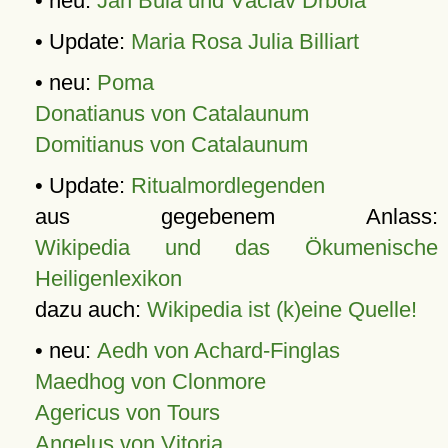
• neu:
Jan Bula und Václav Drbola
• Update:
Maria Rosa Julia Billiart
• neu:
Poma
Donatianus von Catalaunum
Domitianus von Catalaunum
• Update:
Ritualmordlegenden
aus gegebenem Anlass:
Wikipedia und das Ökumenische
Heiligenlexikon
dazu auch:
Wikipedia ist (k)eine Quelle!
• neu:
Aedh von Achard-Finglas
Maedhog von Clonmore
Agericus von Tours
Angelus von Vitoria