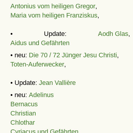
Antonius vom heiligen Gregor
,
Maria vom heiligen Franziskus
,
• Update:
Aodh Glas
,
Aidus und Gefährten
• neu:
Die 70 / 72 Jünger Jesu Christi
,
Toten-Auferwecker
,
• Update:
Jean Vallière
• neu:
Adelinus
Bernacus
Christian
Chlothar
Cyriacus und Gefährten