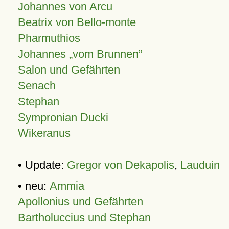
Johannes von Arcu
Beatrix von Bello-monte
Pharmuthios
Johannes
vom Brunnen
Salon und Gefährten
Senach
Stephan
Sympronian Ducki
Wikeranus
• Update:
Gregor von Dekapolis
,
Lauduin
• neu:
Ammia
Apollonius und Gefährten
Bartholuccius und Stephan