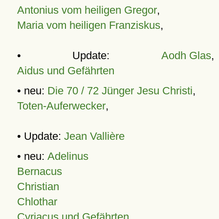
Antonius vom heiligen Gregor
,
Maria vom heiligen Franziskus
,
• Update:
Aodh Glas
,
Aidus und Gefährten
• neu:
Die 70 / 72 Jünger Jesu Christi
,
Toten-Auferwecker
,
• Update:
Jean Vallière
• neu:
Adelinus
Bernacus
Christian
Chlothar
Cyriacus und Gefährten