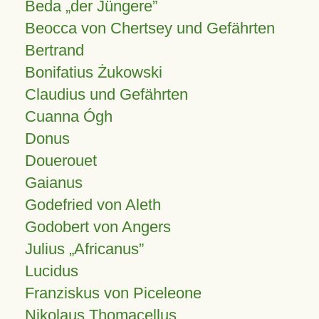
Beda „der Jüngere”
Beocca von Chertsey und Gefährten
Bertrand
Bonifatius Żukowski
Claudius und Gefährten
Cuanna Ógh
Donus
Douerouet
Gaianus
Godefried von Aleth
Godobert von Angers
Julius
Africanus
Lucidus
Franziskus von Piceleone
Nikolaus Thomacellus