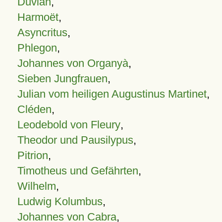
Duvian
,
Harmoët
,
Asyncritus
,
Phlegon
,
Johannes von Organyà
,
Sieben Jungfrauen
,
Julian vom heiligen Augustinus Martinet
,
Cléden
,
Leodebold von Fleury
,
Theodor und Pausilypus
,
Pitrion
,
Timotheus und Gefährten
,
Wilhelm
,
Ludwig Kolumbus
,
Johannes von Cabra
,