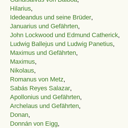
Hilarius
,
Idedeandus und seine Brüder
,
Januarius und Gefährten
,
John Lockwood und Edmund Catherick
,
Ludwig Ballejus und Ludwig Panetius
,
Maximus und Gefährten
,
Maximus
,
Nikolaus
,
Romanus von Metz
,
Sabás Reyes Salazar
,
Apollonius und Gefährten
,
Archelaus und Gefährten
,
Donan
,
Donnán von Eigg
,