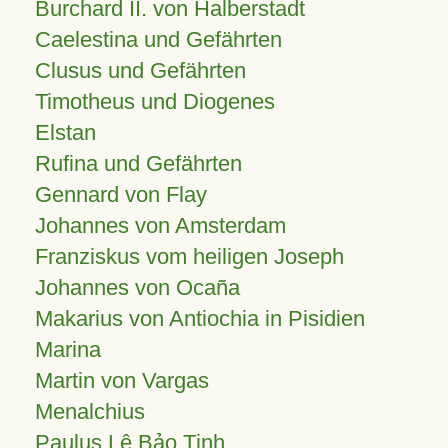
Burchard II. von Halberstadt
Caelestina und Gefährten
Clusus und Gefährten
Timotheus und Diogenes
Elstan
Rufina und Gefährten
Gennard von Flay
Johannes von Amsterdam
Franziskus vom heiligen Joseph
Johannes von Ocaña
Makarius von Antiochia in Pisidien
Marina
Martin von Vargas
Menalchius
Paulus Lê Bảo Tịnh