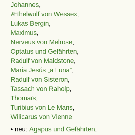
Johannes
,
Æthelwulf von Wessex
,
Lukas Bergin
,
Maximus
,
Nerveus von Melrose
,
Optatus und Gefährten
,
Radulf von Maidstone
,
Maria Jesús „a Luna”
,
Radulf von Sisteron
,
Tassach von Raholp
,
Thomaïs
,
Turibius von Le Mans
,
Wilicarus von Vienne
• neu:
Agapus und Gefährten
,