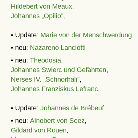
Hildebert von Meaux
,
Johannes „Opilio”
,
• Update:
Marie von der Menschwerdung
• neu:
Nazareno Lanciotti
• neu:
Theodosia
,
Johannes Swierc und Gefährten
,
Nerses IV. „Schnorhali”
,
Johannes Franziskus Lefranc
,
• Update:
Johannes de Brébeuf
• neu:
Alnobert von Seez
,
Gildard von Rouen
,