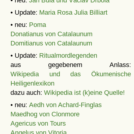
• neu:
Jan Bula und Václav Drbola
• Update:
Maria Rosa Julia Billiart
• neu:
Poma
Donatianus von Catalaunum
Domitianus von Catalaunum
• Update:
Ritualmordlegenden
aus gegebenem Anlass:
Wikipedia und das Ökumenische
Heiligenlexikon
dazu auch:
Wikipedia ist (k)eine Quelle!
• neu:
Aedh von Achard-Finglas
Maedhog von Clonmore
Agericus von Tours
Angelus von Vitoria