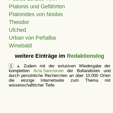
Platonis und Gefährten
Platonides von Nisibis
Theodor
Ulched
Urban von Peñalba
Winebald
weitere Einträge im
Redaktionslog
1
▲
Zudem mit der exlusiven Wiedergabe der
kompletten
Acta Sanctorum
der Bollandisten und
durch persönliche Recherchen an über 10.000 Orten
die einzige Internetseite zum Thema mit
wissenschaftlicher Tiefe.