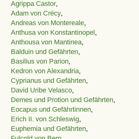
Agrippa Castor
,
Adam von Crécy
,
Andreas von Montereale
,
Anthusa von Konstantinopel
,
Anthousa von Mantinea
,
Balduin und Gefährten
,
Basilius von Parion
,
Kedron von Alexandria
,
Cyprianus und Gefährten
,
David Uribe Velasco
,
Demes und Protion und Gefährten
,
Eocapus und Gefährtinnen
,
Erich II. von Schleswig
,
Euphemia und Gefährten
,
Fulcold von Bern
,