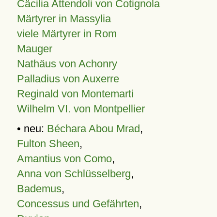
Cäcilia Attendoli von Cotignola
Märtyrer in Massylia
viele Märtyrer in Rom
Mauger
Nathäus von Achonry
Palladius von Auxerre
Reginald von Montemarti
Wilhelm VI. von Montpellier
• neu:
Béchara Abou Mrad
,
Fulton Sheen
,
Amantius von Como
,
Anna von Schlüsselberg
,
Bademus
,
Concessus und Gefährten
,