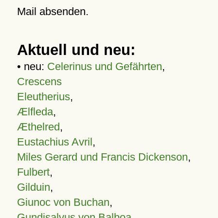
Mail absenden.
Aktuell und neu:
• neu:
Celerinus und Gefährten
,
Crescens
Eleutherius
,
Ælfleda
,
Æthelred
,
Eustachius Avril
,
Miles Gerard und Francis Dickenson
,
Fulbert
,
Gilduin
,
Giunoc von Buchan
,
Gundisalvus von Balboa
,