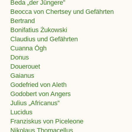
Beda „der Jüngere”
Beocca von Chertsey und Gefährten
Bertrand
Bonifatius Żukowski
Claudius und Gefährten
Cuanna Ógh
Donus
Douerouet
Gaianus
Godefried von Aleth
Godobert von Angers
Julius
Africanus
Lucidus
Franziskus von Piceleone
Nikolaus Thomacellus