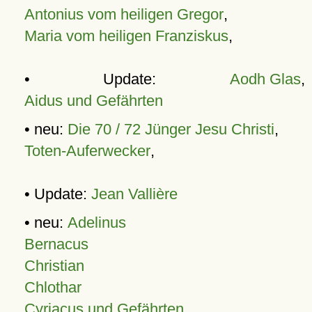
Antonius vom heiligen Gregor
,
Maria vom heiligen Franziskus
,
• Update:
Aodh Glas
,
Aidus und Gefährten
• neu:
Die 70 / 72 Jünger Jesu Christi
,
Toten-Auferwecker
,
• Update:
Jean Vallière
• neu:
Adelinus
Bernacus
Christian
Chlothar
Cyriacus und Gefährten