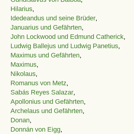
Hilarius
,
Idedeandus und seine Brüder
,
Januarius und Gefährten
,
John Lockwood und Edmund Catherick
,
Ludwig Ballejus und Ludwig Panetius
,
Maximus und Gefährten
,
Maximus
,
Nikolaus
,
Romanus von Metz
,
Sabás Reyes Salazar
,
Apollonius und Gefährten
,
Archelaus und Gefährten
,
Donan
,
Donnán von Eigg
,