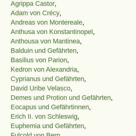
Agrippa Castor
,
Adam von Crécy
,
Andreas von Montereale
,
Anthusa von Konstantinopel
,
Anthousa von Mantinea
,
Balduin und Gefährten
,
Basilius von Parion
,
Kedron von Alexandria
,
Cyprianus und Gefährten
,
David Uribe Velasco
,
Demes und Protion und Gefährten
,
Eocapus und Gefährtinnen
,
Erich II. von Schleswig
,
Euphemia und Gefährten
,
Fulcold von Bern
,