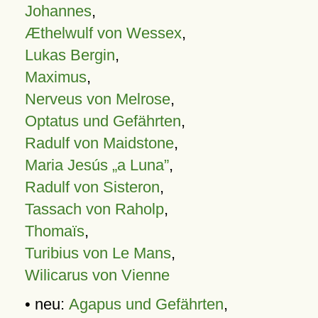
Johannes
,
Æthelwulf von Wessex
,
Lukas Bergin
,
Maximus
,
Nerveus von Melrose
,
Optatus und Gefährten
,
Radulf von Maidstone
,
Maria Jesús „a Luna”
,
Radulf von Sisteron
,
Tassach von Raholp
,
Thomaïs
,
Turibius von Le Mans
,
Wilicarus von Vienne
• neu:
Agapus und Gefährten
,