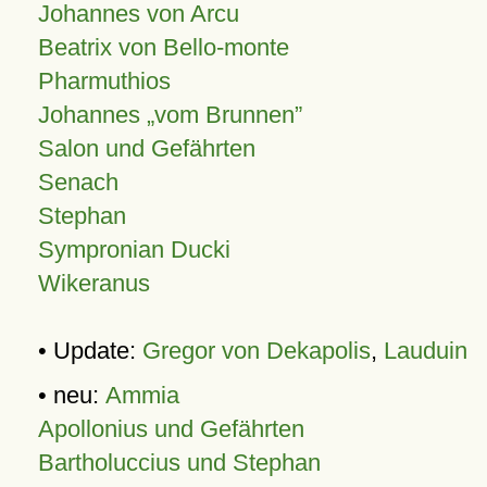
Johannes von Arcu
Beatrix von Bello-monte
Pharmuthios
Johannes
vom Brunnen
Salon und Gefährten
Senach
Stephan
Sympronian Ducki
Wikeranus
• Update:
Gregor von Dekapolis
,
Lauduin
• neu:
Ammia
Apollonius und Gefährten
Bartholuccius und Stephan