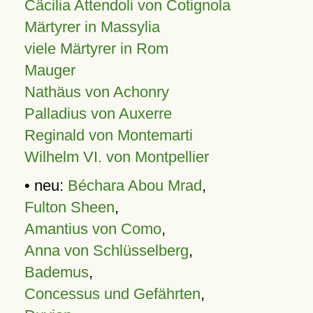
Cäcilia Attendoli von Cotignola
Märtyrer in Massylia
viele Märtyrer in Rom
Mauger
Nathäus von Achonry
Palladius von Auxerre
Reginald von Montemarti
Wilhelm VI. von Montpellier
• neu:
Béchara Abou Mrad
,
Fulton Sheen
,
Amantius von Como
,
Anna von Schlüsselberg
,
Bademus
,
Concessus und Gefährten
,