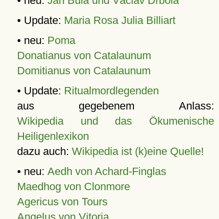
• neu:
Jan Bula und Václav Drbola
• Update:
Maria Rosa Julia Billiart
• neu:
Poma
Donatianus von Catalaunum
Domitianus von Catalaunum
• Update:
Ritualmordlegenden
aus gegebenem Anlass:
Wikipedia und das Ökumenische
Heiligenlexikon
dazu auch:
Wikipedia ist (k)eine Quelle!
• neu:
Aedh von Achard-Finglas
Maedhog von Clonmore
Agericus von Tours
Angelus von Vitoria