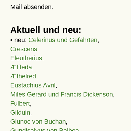
Mail absenden.
Aktuell und neu:
• neu:
Celerinus und Gefährten
,
Crescens
Eleutherius
,
Ælfleda
,
Æthelred
,
Eustachius Avril
,
Miles Gerard und Francis Dickenson
,
Fulbert
,
Gilduin
,
Giunoc von Buchan
,
Gundisalvus von Balboa
,