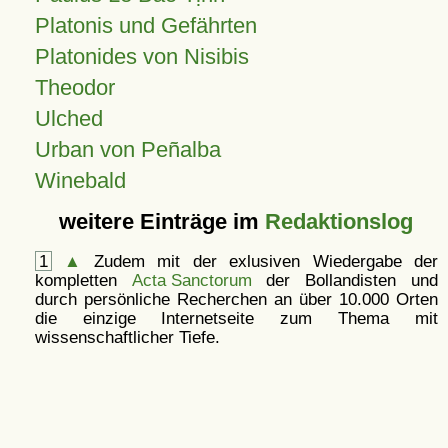
Platonis und Gefährten
Platonides von Nisibis
Theodor
Ulched
Urban von Peñalba
Winebald
weitere Einträge im
Redaktionslog
1
▲
Zudem mit der exlusiven Wiedergabe der
kompletten
Acta Sanctorum
der Bollandisten und
durch persönliche Recherchen an über 10.000 Orten
die einzige Internetseite zum Thema mit
wissenschaftlicher Tiefe.