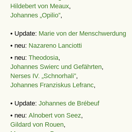
Hildebert von Meaux
,
Johannes „Opilio”
,
• Update:
Marie von der Menschwerdung
• neu:
Nazareno Lanciotti
• neu:
Theodosia
,
Johannes Swierc und Gefährten
,
Nerses IV. „Schnorhali”
,
Johannes Franziskus Lefranc
,
• Update:
Johannes de Brébeuf
• neu:
Alnobert von Seez
,
Gildard von Rouen
,