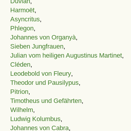
Duvian
,
Harmoët
,
Asyncritus
,
Phlegon
,
Johannes von Organyà
,
Sieben Jungfrauen
,
Julian vom heiligen Augustinus Martinet
,
Cléden
,
Leodebold von Fleury
,
Theodor und Pausilypus
,
Pitrion
,
Timotheus und Gefährten
,
Wilhelm
,
Ludwig Kolumbus
,
Johannes von Cabra
,