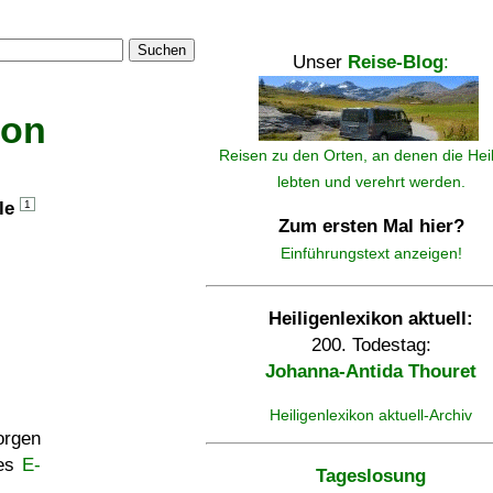
Suchen
Unser
Reise-Blog
:
kon
Reisen zu den Orten, an denen die Hei
lebten und verehrt werden.
lle
1
Zum ersten Mal hier?
Einführungstext anzeigen!
Heiligenlexikon aktuell:
200. Todestag:
Johanna-Antida Thouret
Heiligenlexikon aktuell-Archiv
rgen
ses
E-
Tageslosung