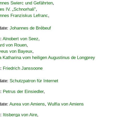
nnes Swierc und Gefährten
,
es IV. „Schnorhali”
,
nnes Franziskus Lefranc
,
date:
Johannes de Brébeuf
u:
Alnobert von Seez
,
ard von Rouen
,
eus von Bayeux
,
a Katharina vom heiligen Augustinus de Longprey
u:
Friedrich Janssoone
date:
Schutzpatron für Internet
u:
Petrus der Einsiedler
,
date:
Aurea von Amiens
,
Wulfia von Amiens
u:
Itisberga von Aire
,