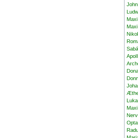
John
Ludw
Maxi
Max
Niko
Roma
Sabá
Apol
Arch
Don
Donn
Joha
Æthe
Luka
Max
Nerv
Opta
Radu
Mari