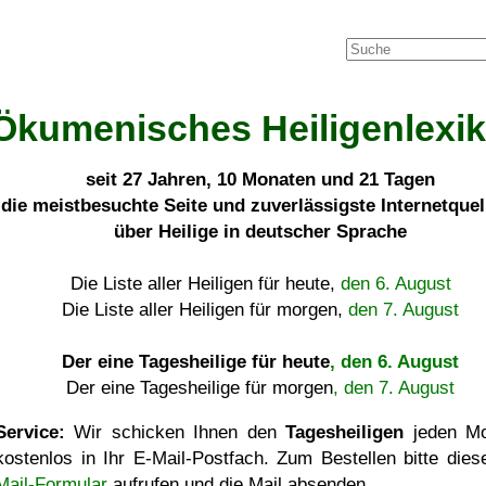
Ökumenisches Heiligenlexi
seit
27 Jahren, 10 Monaten und 21 Tagen
die meistbesuchte Seite und zuverlässigste Internetque
über Heilige in deutscher Sprache
Die Liste aller Heiligen für heute,
den 6. August
Die Liste aller Heiligen für morgen,
den 7. August
Der eine Tagesheilige für heute
, den 6. August
Der eine Tagesheilige für morgen
, den 7. August
Service:
Wir schicken Ihnen den
Tagesheiligen
jeden Mo
kostenlos in Ihr E-Mail-Postfach. Zum Bestellen bitte die
Mail-Formular
aufrufen und die Mail absenden.