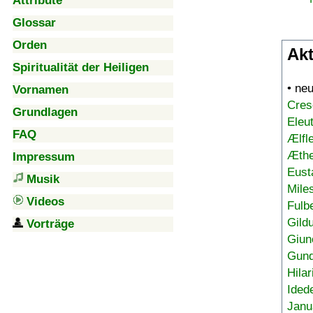
Attribute
Glossar
Orden
Akt
Spiritualität der Heiligen
• ne
Vornamen
Cres
Grundlagen
Eleu
FAQ
Ælfl
Æthe
Impressum
Eust
Musik
Mile
Videos
Fulb
Gild
Vorträge
Giun
Gund
Hilar
Ided
Janu