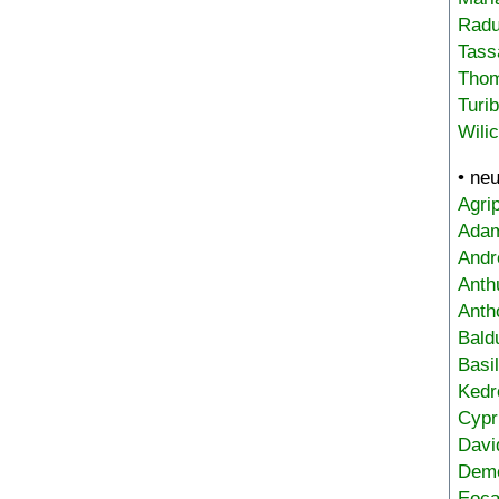
Radu
Tass
Tho
Turi
Wili
• ne
Agri
Adam
Andr
Anth
Anth
Bald
Basi
Kedr
Cypr
Davi
Deme
Eoca