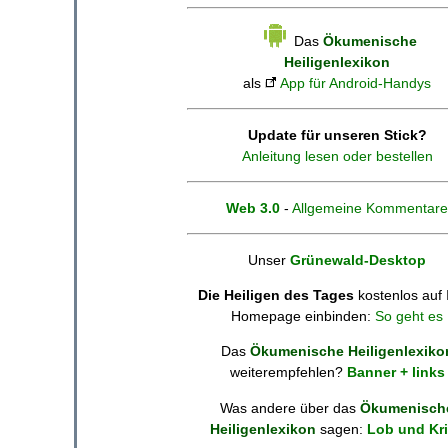
Das
Ökumenische
Heiligenlexikon
als
App für Android-Handys
Update für unseren Stick?
Anleitung lesen oder bestellen
Web 3.0
-
Allgemeine Kommentare
Unser
Grünewald-Desktop
Die Heiligen des Tages
kostenlos auf 
Homepage einbinden:
So geht es
Das
Ökumenische Heiligenlexiko
weiterempfehlen?
Banner + links
Was andere über das
Ökumenisch
Heiligenlexikon
sagen:
Lob und Kri