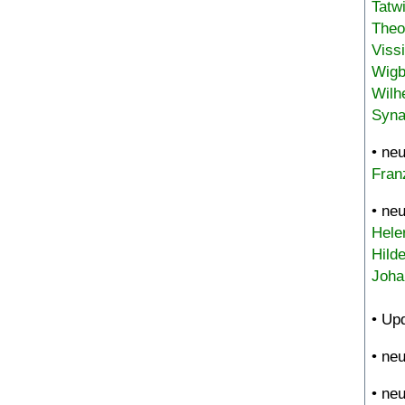
Tatw
Theo
Viss
Wigb
Wilh
Syna
• ne
Fran
• ne
Hele
Hild
Joha
• Up
• ne
• ne