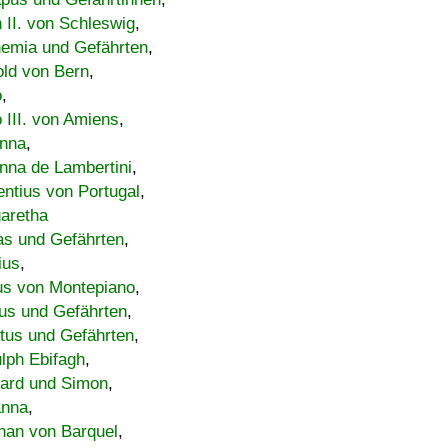
h II. von Schleswig
,
emia und Gefährten
,
old von Bern
,
o
,
 III. von Amiens
,
nna
,
nna de Lambertini
,
entius von Portugal
,
aretha
s und Gefährten
,
ius
,
us von Montepiano
,
us und Gefährten
,
tus und Gefährten
,
lph Ebifagh
,
ard und Simon
,
anna
,
han von Barquel
,