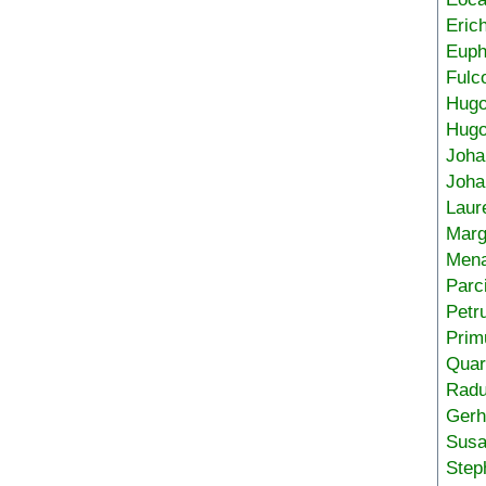
Eric
Euph
Fulc
Hug
Hugo
Joha
Joha
Laur
Marg
Mena
Parc
Petr
Prim
Quar
Radu
Gerh
Sus
Step