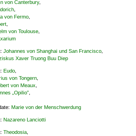
in von Canterbury
,
dorich
,
ia von Fermo
,
ert
,
elm von Toulouse
,
xarium
u:
Johannes von Shanghai und San Francisco
,
ziskus Xaver Truong Buu Diep
u:
Eudo
,
rius von Tongern
,
ebert von Meaux
,
nnes „Opilio”
,
date:
Marie von der Menschwerdung
u:
Nazareno Lanciotti
u:
Theodosia
,