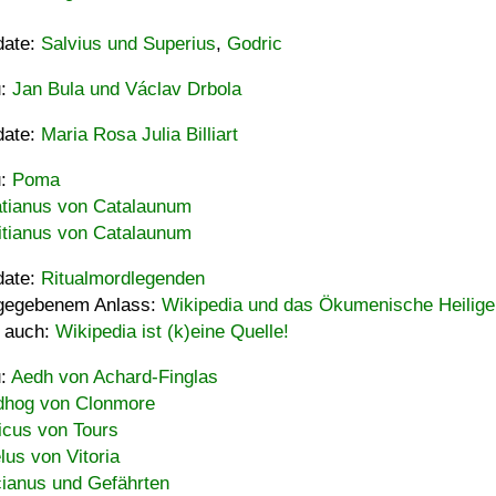
date:
Salvius und Superius
,
Godric
u:
Jan Bula und Václav Drbola
date:
Maria Rosa Julia Billiart
u:
Poma
tianus von Catalaunum
tianus von Catalaunum
date:
Ritualmordlegenden
gegebenem Anlass:
Wikipedia und das Ökumenische Heilige
 auch:
Wikipedia ist (k)eine Quelle!
u:
Aedh von Achard-Finglas
hog von Clonmore
icus von Tours
lus von Vitoria
ianus und Gefährten