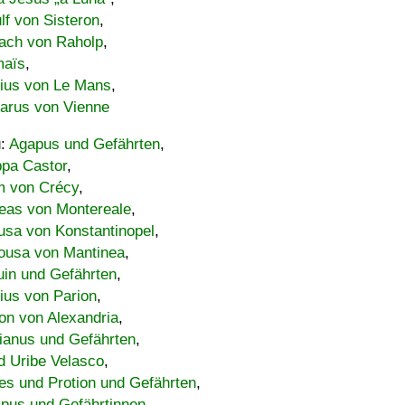
lf von Sisteron
,
ach von Raholp
,
maïs
,
bius von Le Mans
,
carus von Vienne
u:
Agapus und Gefährten
,
ppa Castor
,
 von Crécy
,
eas von Montereale
,
usa von Konstantinopel
,
ousa von Mantinea
,
uin und Gefährten
,
lius von Parion
,
on von Alexandria
,
ianus und Gefährten
,
d Uribe Velasco
,
s und Protion und Gefährten
,
pus und Gefährtinnen
,