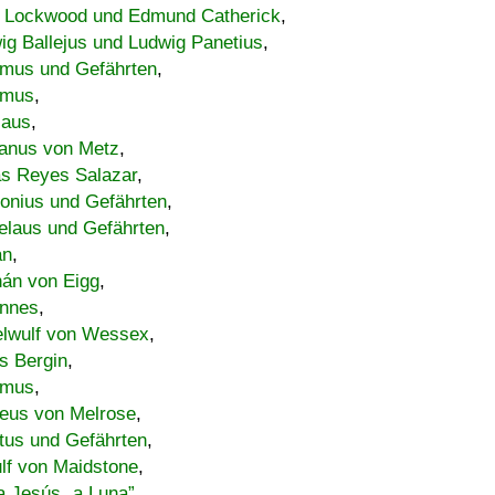
 Lockwood und Edmund Catherick
,
ig Ballejus und Ludwig Panetius
,
mus und Gefährten
,
imus
,
laus
,
nus von Metz
,
s Reyes Salazar
,
lonius und Gefährten
,
elaus und Gefährten
,
an
,
án von Eigg
,
nnes
,
lwulf von Wessex
,
s Bergin
,
imus
,
eus von Melrose
,
tus und Gefährten
,
lf von Maidstone
,
a Jesús „a Luna”
,