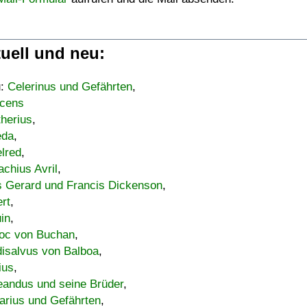
uell und neu:
u:
Celerinus und Gefährten
,
cens
therius
,
eda
,
lred
,
achius Avril
,
s Gerard und Francis Dickenson
,
ert
,
uin
,
oc von Buchan
,
isalvus von Balboa
,
ius
,
eandus und seine Brüder
,
arius und Gefährten
,