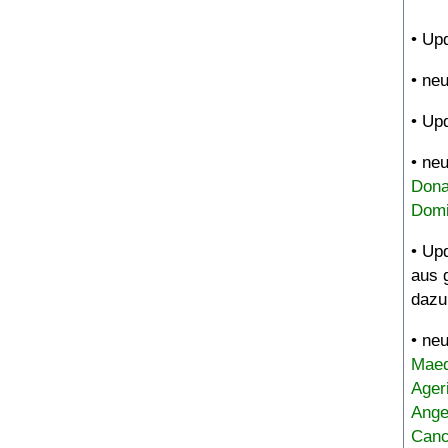
• Up
• ne
• Up
• ne
Dona
Domi
• Up
aus 
dazu
• ne
Maed
Ager
Ange
Canc