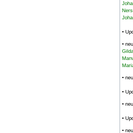
Joha
Ners
Joha
• Up
• ne
Gild
Manv
Mari
• ne
• Up
• ne
• Up
• ne