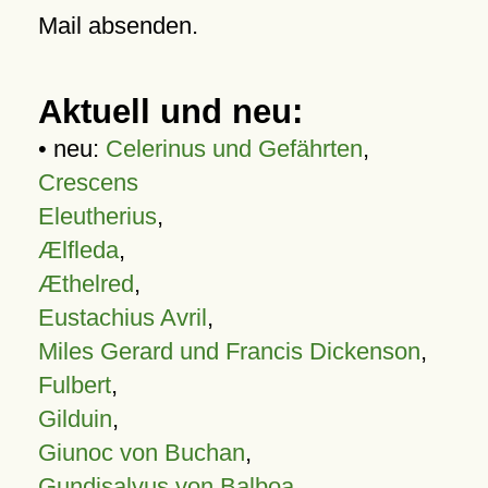
Mail absenden.
Aktuell und neu:
• neu:
Celerinus und Gefährten
,
Crescens
Eleutherius
,
Ælfleda
,
Æthelred
,
Eustachius Avril
,
Miles Gerard und Francis Dickenson
,
Fulbert
,
Gilduin
,
Giunoc von Buchan
,
Gundisalvus von Balboa
,