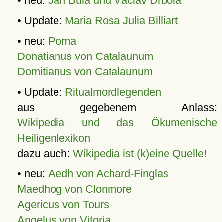
• neu:
Jan Bula und Václav Drbola
• Update:
Maria Rosa Julia Billiart
• neu:
Poma
Donatianus von Catalaunum
Domitianus von Catalaunum
• Update:
Ritualmordlegenden
aus gegebenem Anlass:
Wikipedia und das Ökumenische
Heiligenlexikon
dazu auch:
Wikipedia ist (k)eine Quelle!
• neu:
Aedh von Achard-Finglas
Maedhog von Clonmore
Agericus von Tours
Angelus von Vitoria