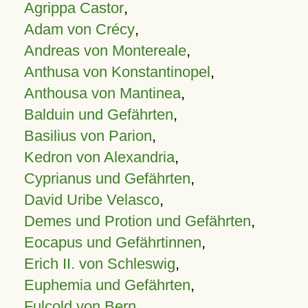
Agrippa Castor
,
Adam von Crécy
,
Andreas von Montereale
,
Anthusa von Konstantinopel
,
Anthousa von Mantinea
,
Balduin und Gefährten
,
Basilius von Parion
,
Kedron von Alexandria
,
Cyprianus und Gefährten
,
David Uribe Velasco
,
Demes und Protion und Gefährten
,
Eocapus und Gefährtinnen
,
Erich II. von Schleswig
,
Euphemia und Gefährten
,
Fulcold von Bern
,