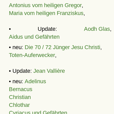
Antonius vom heiligen Gregor
,
Maria vom heiligen Franziskus
,
• Update:
Aodh Glas
,
Aidus und Gefährten
• neu:
Die 70 / 72 Jünger Jesu Christi
,
Toten-Auferwecker
,
• Update:
Jean Vallière
• neu:
Adelinus
Bernacus
Christian
Chlothar
Cyriacus und Gefährten