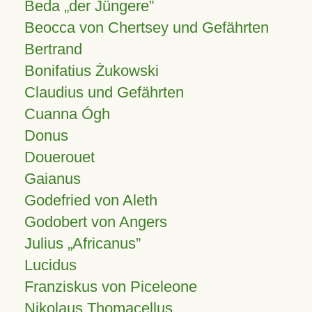
Beda „der Jüngere”
Beocca von Chertsey und Gefährten
Bertrand
Bonifatius Żukowski
Claudius und Gefährten
Cuanna Ógh
Donus
Douerouet
Gaianus
Godefried von Aleth
Godobert von Angers
Julius
Africanus
Lucidus
Franziskus von Piceleone
Nikolaus Thomacellus