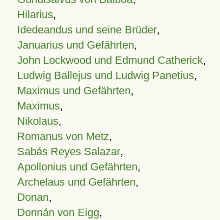
Hilarius
,
Idedeandus und seine Brüder
,
Januarius und Gefährten
,
John Lockwood und Edmund Catherick
,
Ludwig Ballejus und Ludwig Panetius
,
Maximus und Gefährten
,
Maximus
,
Nikolaus
,
Romanus von Metz
,
Sabás Reyes Salazar
,
Apollonius und Gefährten
,
Archelaus und Gefährten
,
Donan
,
Donnán von Eigg
,