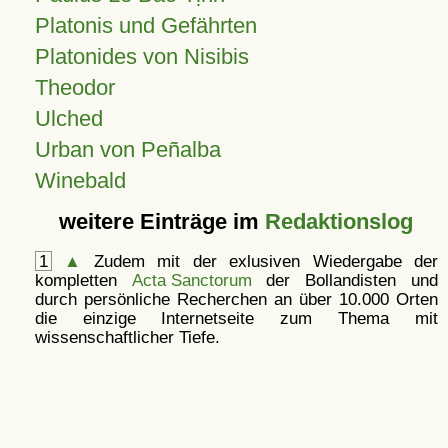
Platonis und Gefährten
Platonides von Nisibis
Theodor
Ulched
Urban von Peñalba
Winebald
weitere Einträge im
Redaktionslog
1
▲
Zudem mit der exlusiven Wiedergabe der
kompletten
Acta Sanctorum
der Bollandisten und
durch persönliche Recherchen an über 10.000 Orten
die einzige Internetseite zum Thema mit
wissenschaftlicher Tiefe.