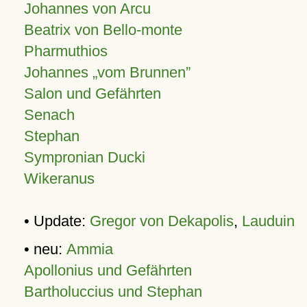
Johannes von Arcu
Beatrix von Bello-monte
Pharmuthios
Johannes
vom Brunnen
Salon und Gefährten
Senach
Stephan
Sympronian Ducki
Wikeranus
• Update:
Gregor von Dekapolis
,
Lauduin
• neu:
Ammia
Apollonius und Gefährten
Bartholuccius und Stephan