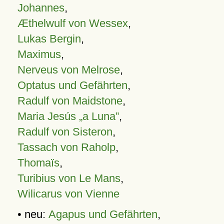
Johannes
,
Æthelwulf von Wessex
,
Lukas Bergin
,
Maximus
,
Nerveus von Melrose
,
Optatus und Gefährten
,
Radulf von Maidstone
,
Maria Jesús „a Luna”
,
Radulf von Sisteron
,
Tassach von Raholp
,
Thomaïs
,
Turibius von Le Mans
,
Wilicarus von Vienne
• neu:
Agapus und Gefährten
,