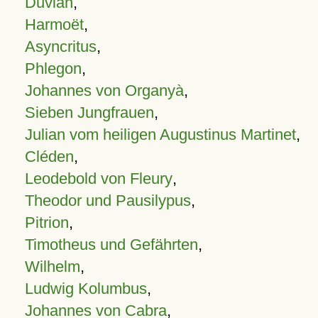
Duvian
,
Harmoët
,
Asyncritus
,
Phlegon
,
Johannes von Organyà
,
Sieben Jungfrauen
,
Julian vom heiligen Augustinus Martinet
,
Cléden
,
Leodebold von Fleury
,
Theodor und Pausilypus
,
Pitrion
,
Timotheus und Gefährten
,
Wilhelm
,
Ludwig Kolumbus
,
Johannes von Cabra
,