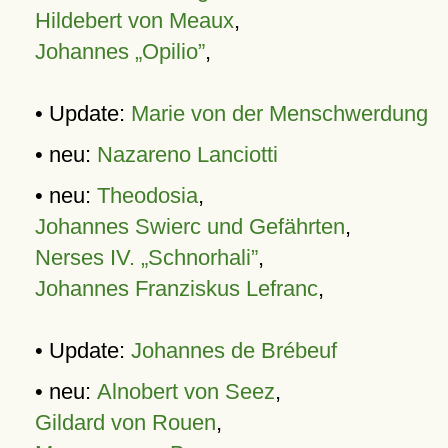
Hildebert von Meaux
,
Johannes „Opilio”
,
• Update:
Marie von der Menschwerdung
• neu:
Nazareno Lanciotti
• neu:
Theodosia
,
Johannes Swierc und Gefährten
,
Nerses IV. „Schnorhali”
,
Johannes Franziskus Lefranc
,
• Update:
Johannes de Brébeuf
• neu:
Alnobert von Seez
,
Gildard von Rouen
,