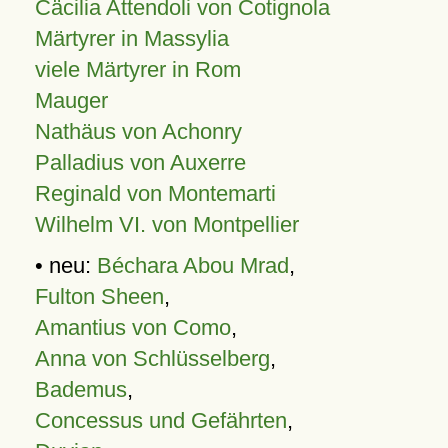
Cäcilia Attendoli von Cotignola
Märtyrer in Massylia
viele Märtyrer in Rom
Mauger
Nathäus von Achonry
Palladius von Auxerre
Reginald von Montemarti
Wilhelm VI. von Montpellier
• neu:
Béchara Abou Mrad
,
Fulton Sheen
,
Amantius von Como
,
Anna von Schlüsselberg
,
Bademus
,
Concessus und Gefährten
,