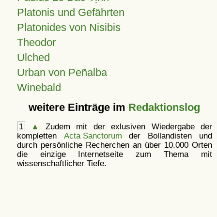
Platonis und Gefährten
Platonides von Nisibis
Theodor
Ulched
Urban von Peñalba
Winebald
weitere Einträge im
Redaktionslog
1
▲
Zudem mit der exlusiven Wiedergabe der
kompletten
Acta Sanctorum
der Bollandisten und
durch persönliche Recherchen an über 10.000 Orten
die einzige Internetseite zum Thema mit
wissenschaftlicher Tiefe.