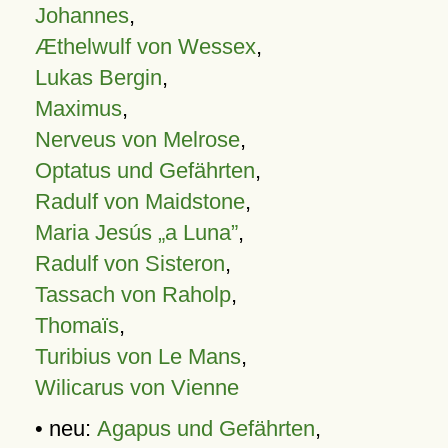
Johannes
,
Æthelwulf von Wessex
,
Lukas Bergin
,
Maximus
,
Nerveus von Melrose
,
Optatus und Gefährten
,
Radulf von Maidstone
,
Maria Jesús „a Luna”
,
Radulf von Sisteron
,
Tassach von Raholp
,
Thomaïs
,
Turibius von Le Mans
,
Wilicarus von Vienne
• neu:
Agapus und Gefährten
,