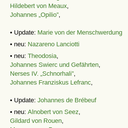
Hildebert von Meaux
,
Johannes „Opilio”
,
• Update:
Marie von der Menschwerdung
• neu:
Nazareno Lanciotti
• neu:
Theodosia
,
Johannes Swierc und Gefährten
,
Nerses IV. „Schnorhali”
,
Johannes Franziskus Lefranc
,
• Update:
Johannes de Brébeuf
• neu:
Alnobert von Seez
,
Gildard von Rouen
,