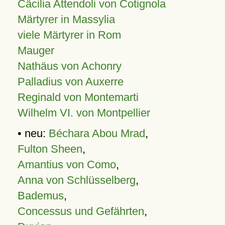
Cäcilia Attendoli von Cotignola
Märtyrer in Massylia
viele Märtyrer in Rom
Mauger
Nathäus von Achonry
Palladius von Auxerre
Reginald von Montemarti
Wilhelm VI. von Montpellier
• neu:
Béchara Abou Mrad
,
Fulton Sheen
,
Amantius von Como
,
Anna von Schlüsselberg
,
Bademus
,
Concessus und Gefährten
,