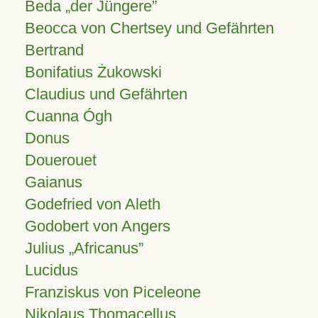
Beda „der Jüngere”
Beocca von Chertsey und Gefährten
Bertrand
Bonifatius Żukowski
Claudius und Gefährten
Cuanna Ógh
Donus
Douerouet
Gaianus
Godefried von Aleth
Godobert von Angers
Julius
Africanus
Lucidus
Franziskus von Piceleone
Nikolaus Thomacellus