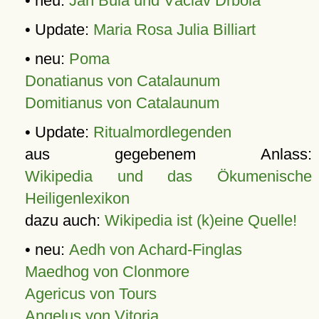
• neu:
Jan Bula und Václav Drbola
• Update:
Maria Rosa Julia Billiart
• neu:
Poma
Donatianus von Catalaunum
Domitianus von Catalaunum
• Update:
Ritualmordlegenden
aus gegebenem Anlass:
Wikipedia und das Ökumenische
Heiligenlexikon
dazu auch:
Wikipedia ist (k)eine Quelle!
• neu:
Aedh von Achard-Finglas
Maedhog von Clonmore
Agericus von Tours
Angelus von Vitoria