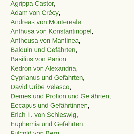
Agrippa Castor
,
Adam von Crécy
,
Andreas von Montereale
,
Anthusa von Konstantinopel
,
Anthousa von Mantinea
,
Balduin und Gefährten
,
Basilius von Parion
,
Kedron von Alexandria
,
Cyprianus und Gefährten
,
David Uribe Velasco
,
Demes und Protion und Gefährten
,
Eocapus und Gefährtinnen
,
Erich II. von Schleswig
,
Euphemia und Gefährten
,
Fulcold von Bern
,