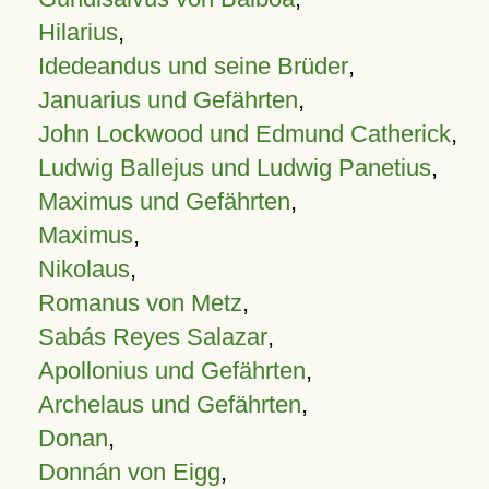
Hilarius
,
Idedeandus und seine Brüder
,
Januarius und Gefährten
,
John Lockwood und Edmund Catherick
,
Ludwig Ballejus und Ludwig Panetius
,
Maximus und Gefährten
,
Maximus
,
Nikolaus
,
Romanus von Metz
,
Sabás Reyes Salazar
,
Apollonius und Gefährten
,
Archelaus und Gefährten
,
Donan
,
Donnán von Eigg
,