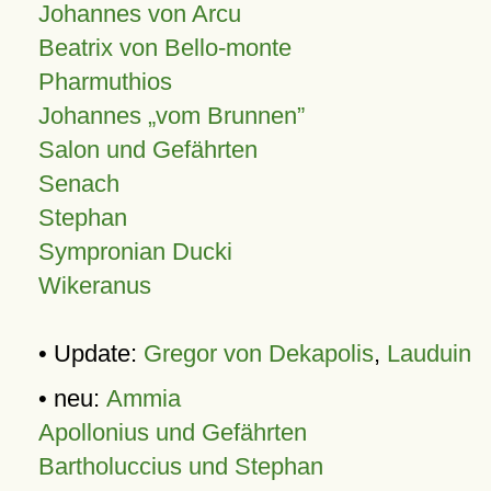
Johannes von Arcu
Beatrix von Bello-monte
Pharmuthios
Johannes
vom Brunnen
Salon und Gefährten
Senach
Stephan
Sympronian Ducki
Wikeranus
• Update:
Gregor von Dekapolis
,
Lauduin
• neu:
Ammia
Apollonius und Gefährten
Bartholuccius und Stephan