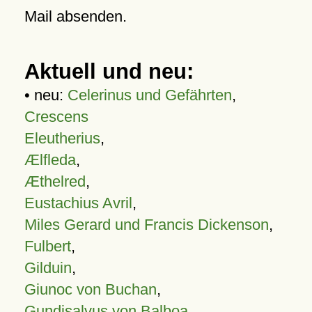
Mail absenden.
Aktuell und neu:
• neu:
Celerinus und Gefährten
,
Crescens
Eleutherius
,
Ælfleda
,
Æthelred
,
Eustachius Avril
,
Miles Gerard und Francis Dickenson
,
Fulbert
,
Gilduin
,
Giunoc von Buchan
,
Gundisalvus von Balboa
,