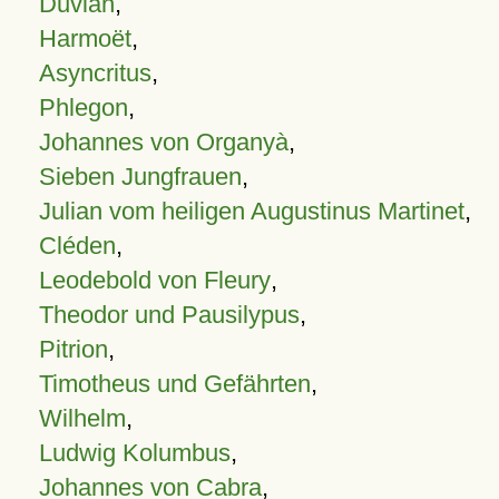
Duvian
,
Harmoët
,
Asyncritus
,
Phlegon
,
Johannes von Organyà
,
Sieben Jungfrauen
,
Julian vom heiligen Augustinus Martinet
,
Cléden
,
Leodebold von Fleury
,
Theodor und Pausilypus
,
Pitrion
,
Timotheus und Gefährten
,
Wilhelm
,
Ludwig Kolumbus
,
Johannes von Cabra
,