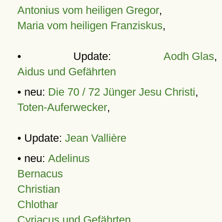
Antonius vom heiligen Gregor
,
Maria vom heiligen Franziskus
,
• Update:
Aodh Glas
,
Aidus und Gefährten
• neu:
Die 70 / 72 Jünger Jesu Christi
,
Toten-Auferwecker
,
• Update:
Jean Vallière
• neu:
Adelinus
Bernacus
Christian
Chlothar
Cyriacus und Gefährten