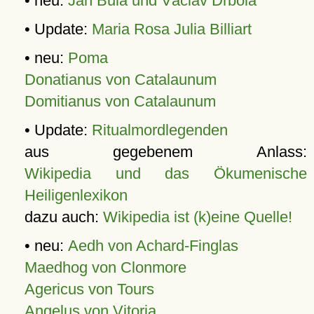
• neu:
Jan Bula und Václav Drbola
• Update:
Maria Rosa Julia Billiart
• neu:
Poma
Donatianus von Catalaunum
Domitianus von Catalaunum
• Update:
Ritualmordlegenden
aus gegebenem Anlass:
Wikipedia und das Ökumenische
Heiligenlexikon
dazu auch:
Wikipedia ist (k)eine Quelle!
• neu:
Aedh von Achard-Finglas
Maedhog von Clonmore
Agericus von Tours
Angelus von Vitoria