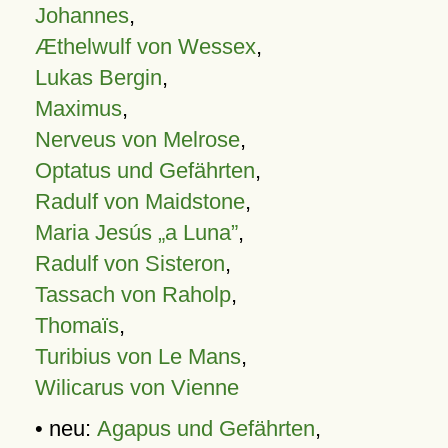
Johannes
,
Æthelwulf von Wessex
,
Lukas Bergin
,
Maximus
,
Nerveus von Melrose
,
Optatus und Gefährten
,
Radulf von Maidstone
,
Maria Jesús „a Luna”
,
Radulf von Sisteron
,
Tassach von Raholp
,
Thomaïs
,
Turibius von Le Mans
,
Wilicarus von Vienne
• neu:
Agapus und Gefährten
,