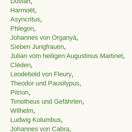
Duvian
,
Harmoët
,
Asyncritus
,
Phlegon
,
Johannes von Organyà
,
Sieben Jungfrauen
,
Julian vom heiligen Augustinus Martinet
,
Cléden
,
Leodebold von Fleury
,
Theodor und Pausilypus
,
Pitrion
,
Timotheus und Gefährten
,
Wilhelm
,
Ludwig Kolumbus
,
Johannes von Cabra
,