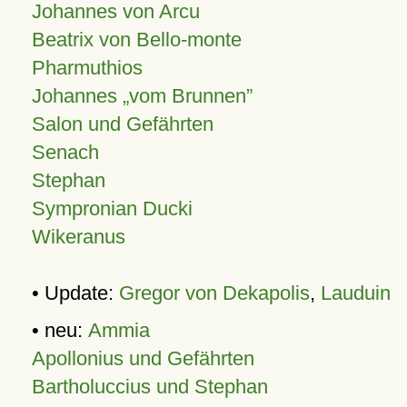
Johannes von Arcu
Beatrix von Bello-monte
Pharmuthios
Johannes
vom Brunnen
Salon und Gefährten
Senach
Stephan
Sympronian Ducki
Wikeranus
• Update:
Gregor von Dekapolis
,
Lauduin
• neu:
Ammia
Apollonius und Gefährten
Bartholuccius und Stephan