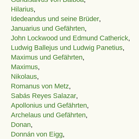
Hilarius
,
Idedeandus und seine Brüder
,
Januarius und Gefährten
,
John Lockwood und Edmund Catherick
,
Ludwig Ballejus und Ludwig Panetius
,
Maximus und Gefährten
,
Maximus
,
Nikolaus
,
Romanus von Metz
,
Sabás Reyes Salazar
,
Apollonius und Gefährten
,
Archelaus und Gefährten
,
Donan
,
Donnán von Eigg
,