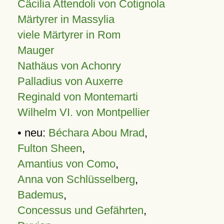
Cäcilia Attendoli von Cotignola
Märtyrer in Massylia
viele Märtyrer in Rom
Mauger
Nathäus von Achonry
Palladius von Auxerre
Reginald von Montemarti
Wilhelm VI. von Montpellier
• neu:
Béchara Abou Mrad
,
Fulton Sheen
,
Amantius von Como
,
Anna von Schlüsselberg
,
Bademus
,
Concessus und Gefährten
,