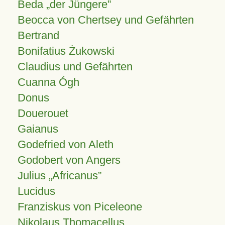
Beda „der Jüngere”
Beocca von Chertsey und Gefährten
Bertrand
Bonifatius Żukowski
Claudius und Gefährten
Cuanna Ógh
Donus
Douerouet
Gaianus
Godefried von Aleth
Godobert von Angers
Julius
Africanus
Lucidus
Franziskus von Piceleone
Nikolaus Thomacellus