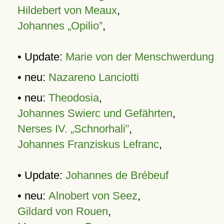
Hildebert von Meaux
,
Johannes „Opilio”
,
• Update:
Marie von der Menschwerdung
• neu:
Nazareno Lanciotti
• neu:
Theodosia
,
Johannes Swierc und Gefährten
,
Nerses IV. „Schnorhali”
,
Johannes Franziskus Lefranc
,
• Update:
Johannes de Brébeuf
• neu:
Alnobert von Seez
,
Gildard von Rouen
,