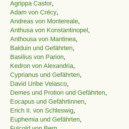
Agrippa Castor
,
Adam von Crécy
,
Andreas von Montereale
,
Anthusa von Konstantinopel
,
Anthousa von Mantinea
,
Balduin und Gefährten
,
Basilius von Parion
,
Kedron von Alexandria
,
Cyprianus und Gefährten
,
David Uribe Velasco
,
Demes und Protion und Gefährten
,
Eocapus und Gefährtinnen
,
Erich II. von Schleswig
,
Euphemia und Gefährten
,
Fulcold von Bern
,