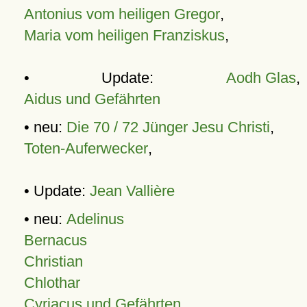
Antonius vom heiligen Gregor
,
Maria vom heiligen Franziskus
,
• Update:
Aodh Glas
,
Aidus und Gefährten
• neu:
Die 70 / 72 Jünger Jesu Christi
,
Toten-Auferwecker
,
• Update:
Jean Vallière
• neu:
Adelinus
Bernacus
Christian
Chlothar
Cyriacus und Gefährten