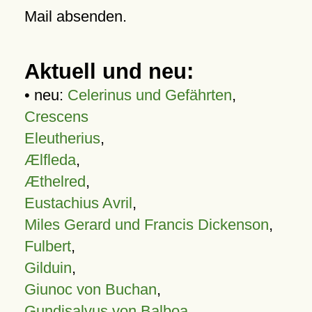
Mail absenden.
Aktuell und neu:
• neu:
Celerinus und Gefährten
,
Crescens
Eleutherius
,
Ælfleda
,
Æthelred
,
Eustachius Avril
,
Miles Gerard und Francis Dickenson
,
Fulbert
,
Gilduin
,
Giunoc von Buchan
,
Gundisalvus von Balboa
,