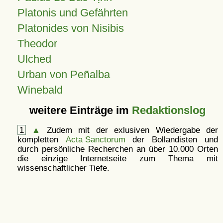
Platonis und Gefährten
Platonides von Nisibis
Theodor
Ulched
Urban von Peñalba
Winebald
weitere Einträge im
Redaktionslog
1
▲
Zudem mit der exlusiven Wiedergabe der
kompletten
Acta Sanctorum
der Bollandisten und
durch persönliche Recherchen an über 10.000 Orten
die einzige Internetseite zum Thema mit
wissenschaftlicher Tiefe.