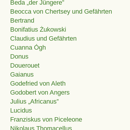
Beda „der Jüngere”
Beocca von Chertsey und Gefährten
Bertrand
Bonifatius Żukowski
Claudius und Gefährten
Cuanna Ógh
Donus
Douerouet
Gaianus
Godefried von Aleth
Godobert von Angers
Julius
Africanus
Lucidus
Franziskus von Piceleone
Nikolaus Thomacellus