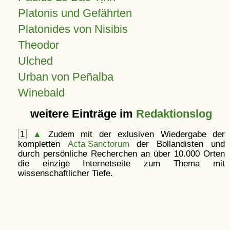
Platonis und Gefährten
Platonides von Nisibis
Theodor
Ulched
Urban von Peñalba
Winebald
weitere Einträge im
Redaktionslog
1
▲
Zudem mit der exlusiven Wiedergabe der
kompletten
Acta Sanctorum
der Bollandisten und
durch persönliche Recherchen an über 10.000 Orten
die einzige Internetseite zum Thema mit
wissenschaftlicher Tiefe.