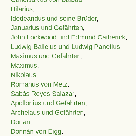
Hilarius
,
Idedeandus und seine Brüder
,
Januarius und Gefährten
,
John Lockwood und Edmund Catherick
,
Ludwig Ballejus und Ludwig Panetius
,
Maximus und Gefährten
,
Maximus
,
Nikolaus
,
Romanus von Metz
,
Sabás Reyes Salazar
,
Apollonius und Gefährten
,
Archelaus und Gefährten
,
Donan
,
Donnán von Eigg
,