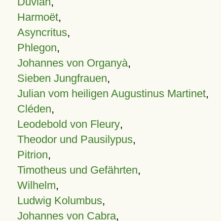
Duvian
,
Harmoët
,
Asyncritus
,
Phlegon
,
Johannes von Organyà
,
Sieben Jungfrauen
,
Julian vom heiligen Augustinus Martinet
,
Cléden
,
Leodebold von Fleury
,
Theodor und Pausilypus
,
Pitrion
,
Timotheus und Gefährten
,
Wilhelm
,
Ludwig Kolumbus
,
Johannes von Cabra
,