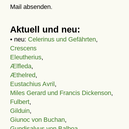
Mail absenden.
Aktuell und neu:
• neu:
Celerinus und Gefährten
,
Crescens
Eleutherius
,
Ælfleda
,
Æthelred
,
Eustachius Avril
,
Miles Gerard und Francis Dickenson
,
Fulbert
,
Gilduin
,
Giunoc von Buchan
,
Gundisalvus von Balboa
,