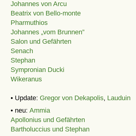
Johannes von Arcu
Beatrix von Bello-monte
Pharmuthios
Johannes
vom Brunnen
Salon und Gefährten
Senach
Stephan
Sympronian Ducki
Wikeranus
• Update:
Gregor von Dekapolis
,
Lauduin
• neu:
Ammia
Apollonius und Gefährten
Bartholuccius und Stephan