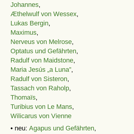
Johannes
,
Æthelwulf von Wessex
,
Lukas Bergin
,
Maximus
,
Nerveus von Melrose
,
Optatus und Gefährten
,
Radulf von Maidstone
,
Maria Jesús „a Luna”
,
Radulf von Sisteron
,
Tassach von Raholp
,
Thomaïs
,
Turibius von Le Mans
,
Wilicarus von Vienne
• neu:
Agapus und Gefährten
,