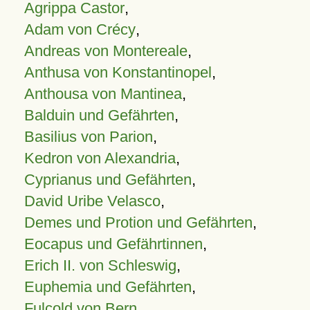
Agrippa Castor
,
Adam von Crécy
,
Andreas von Montereale
,
Anthusa von Konstantinopel
,
Anthousa von Mantinea
,
Balduin und Gefährten
,
Basilius von Parion
,
Kedron von Alexandria
,
Cyprianus und Gefährten
,
David Uribe Velasco
,
Demes und Protion und Gefährten
,
Eocapus und Gefährtinnen
,
Erich II. von Schleswig
,
Euphemia und Gefährten
,
Fulcold von Bern
,