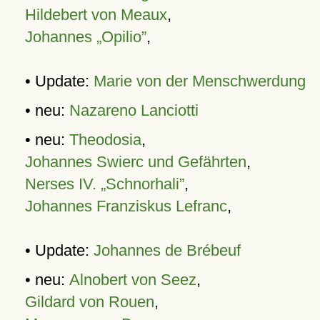
Hildebert von Meaux
,
Johannes „Opilio”
,
• Update:
Marie von der Menschwerdung
• neu:
Nazareno Lanciotti
• neu:
Theodosia
,
Johannes Swierc und Gefährten
,
Nerses IV. „Schnorhali”
,
Johannes Franziskus Lefranc
,
• Update:
Johannes de Brébeuf
• neu:
Alnobert von Seez
,
Gildard von Rouen
,