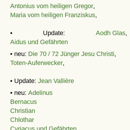
Antonius vom heiligen Gregor
,
Maria vom heiligen Franziskus
,
• Update:
Aodh Glas
,
Aidus und Gefährten
• neu:
Die 70 / 72 Jünger Jesu Christi
,
Toten-Auferwecker
,
• Update:
Jean Vallière
• neu:
Adelinus
Bernacus
Christian
Chlothar
Cyriacus und Gefährten