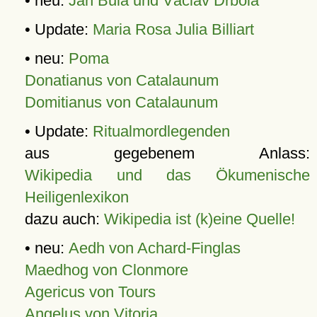
• neu:
Jan Bula und Václav Drbola
• Update:
Maria Rosa Julia Billiart
• neu:
Poma
Donatianus von Catalaunum
Domitianus von Catalaunum
• Update:
Ritualmordlegenden
aus gegebenem Anlass:
Wikipedia und das Ökumenische
Heiligenlexikon
dazu auch:
Wikipedia ist (k)eine Quelle!
• neu:
Aedh von Achard-Finglas
Maedhog von Clonmore
Agericus von Tours
Angelus von Vitoria