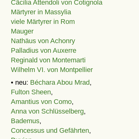
Cäcilia Attendoli von Cotignola
Märtyrer in Massylia
viele Märtyrer in Rom
Mauger
Nathäus von Achonry
Palladius von Auxerre
Reginald von Montemarti
Wilhelm VI. von Montpellier
• neu:
Béchara Abou Mrad
,
Fulton Sheen
,
Amantius von Como
,
Anna von Schlüsselberg
,
Bademus
,
Concessus und Gefährten
,