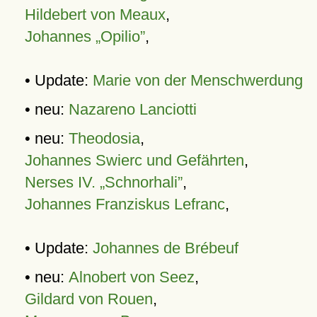
Hildebert von Meaux
,
Johannes „Opilio”
,
• Update:
Marie von der Menschwerdung
• neu:
Nazareno Lanciotti
• neu:
Theodosia
,
Johannes Swierc und Gefährten
,
Nerses IV. „Schnorhali”
,
Johannes Franziskus Lefranc
,
• Update:
Johannes de Brébeuf
• neu:
Alnobert von Seez
,
Gildard von Rouen
,