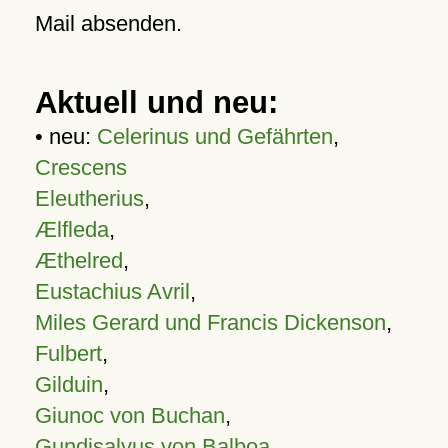
Mail absenden.
Aktuell und neu:
• neu:
Celerinus und Gefährten
,
Crescens
Eleutherius
,
Ælfleda
,
Æthelred
,
Eustachius Avril
,
Miles Gerard und Francis Dickenson
,
Fulbert
,
Gilduin
,
Giunoc von Buchan
,
Gundisalvus von Balboa
,