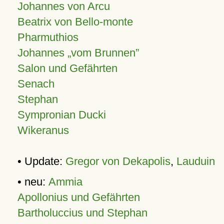
Johannes von Arcu
Beatrix von Bello-monte
Pharmuthios
Johannes
vom Brunnen
Salon und Gefährten
Senach
Stephan
Sympronian Ducki
Wikeranus
• Update:
Gregor von Dekapolis
,
Lauduin
• neu:
Ammia
Apollonius und Gefährten
Bartholuccius und Stephan