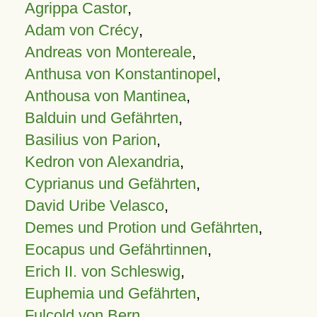
Agrippa Castor
,
Adam von Crécy
,
Andreas von Montereale
,
Anthusa von Konstantinopel
,
Anthousa von Mantinea
,
Balduin und Gefährten
,
Basilius von Parion
,
Kedron von Alexandria
,
Cyprianus und Gefährten
,
David Uribe Velasco
,
Demes und Protion und Gefährten
,
Eocapus und Gefährtinnen
,
Erich II. von Schleswig
,
Euphemia und Gefährten
,
Fulcold von Bern
,