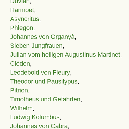
Duvian
,
Harmoët
,
Asyncritus
,
Phlegon
,
Johannes von Organyà
,
Sieben Jungfrauen
,
Julian vom heiligen Augustinus Martinet
,
Cléden
,
Leodebold von Fleury
,
Theodor und Pausilypus
,
Pitrion
,
Timotheus und Gefährten
,
Wilhelm
,
Ludwig Kolumbus
,
Johannes von Cabra
,