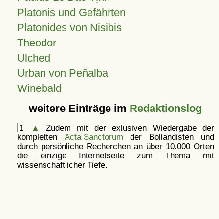
Platonis und Gefährten
Platonides von Nisibis
Theodor
Ulched
Urban von Peñalba
Winebald
weitere Einträge im
Redaktionslog
1
▲
Zudem mit der exlusiven Wiedergabe der
kompletten
Acta Sanctorum
der Bollandisten und
durch persönliche Recherchen an über 10.000 Orten
die einzige Internetseite zum Thema mit
wissenschaftlicher Tiefe.