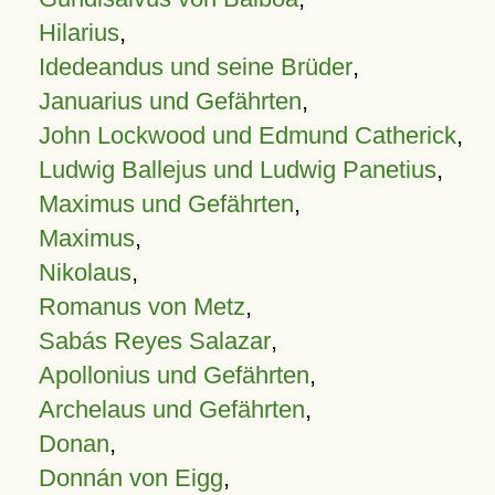
Hilarius
,
Idedeandus und seine Brüder
,
Januarius und Gefährten
,
John Lockwood und Edmund Catherick
,
Ludwig Ballejus und Ludwig Panetius
,
Maximus und Gefährten
,
Maximus
,
Nikolaus
,
Romanus von Metz
,
Sabás Reyes Salazar
,
Apollonius und Gefährten
,
Archelaus und Gefährten
,
Donan
,
Donnán von Eigg
,