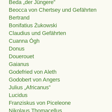
Beda „der Jüngere”
Beocca von Chertsey und Gefährten
Bertrand
Bonifatius Żukowski
Claudius und Gefährten
Cuanna Ógh
Donus
Douerouet
Gaianus
Godefried von Aleth
Godobert von Angers
Julius
Africanus
Lucidus
Franziskus von Piceleone
Nikolaus Thomacellus