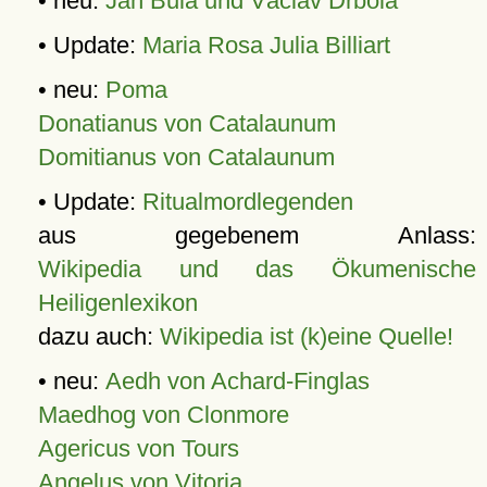
• neu:
Jan Bula und Václav Drbola
• Update:
Maria Rosa Julia Billiart
• neu:
Poma
Donatianus von Catalaunum
Domitianus von Catalaunum
• Update:
Ritualmordlegenden
aus gegebenem Anlass:
Wikipedia und das Ökumenische
Heiligenlexikon
dazu auch:
Wikipedia ist (k)eine Quelle!
• neu:
Aedh von Achard-Finglas
Maedhog von Clonmore
Agericus von Tours
Angelus von Vitoria