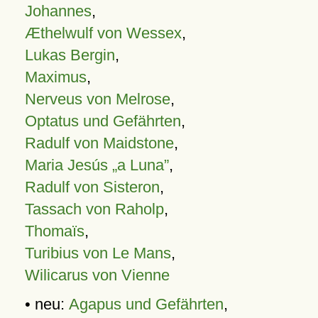
Johannes
,
Æthelwulf von Wessex
,
Lukas Bergin
,
Maximus
,
Nerveus von Melrose
,
Optatus und Gefährten
,
Radulf von Maidstone
,
Maria Jesús „a Luna”
,
Radulf von Sisteron
,
Tassach von Raholp
,
Thomaïs
,
Turibius von Le Mans
,
Wilicarus von Vienne
• neu:
Agapus und Gefährten
,