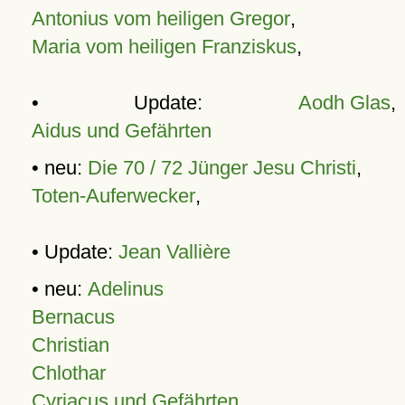
Antonius vom heiligen Gregor
,
Maria vom heiligen Franziskus
,
• Update:
Aodh Glas
,
Aidus und Gefährten
• neu:
Die 70 / 72 Jünger Jesu Christi
,
Toten-Auferwecker
,
• Update:
Jean Vallière
• neu:
Adelinus
Bernacus
Christian
Chlothar
Cyriacus und Gefährten