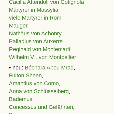
Cäcilia Attendoli von Cotignola
Märtyrer in Massylia
viele Märtyrer in Rom
Mauger
Nathäus von Achonry
Palladius von Auxerre
Reginald von Montemarti
Wilhelm VI. von Montpellier
• neu:
Béchara Abou Mrad
,
Fulton Sheen
,
Amantius von Como
,
Anna von Schlüsselberg
,
Bademus
,
Concessus und Gefährten
,