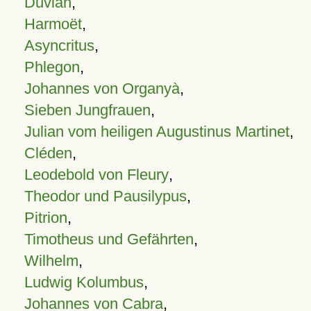
Duvian
,
Harmoët
,
Asyncritus
,
Phlegon
,
Johannes von Organyà
,
Sieben Jungfrauen
,
Julian vom heiligen Augustinus Martinet
,
Cléden
,
Leodebold von Fleury
,
Theodor und Pausilypus
,
Pitrion
,
Timotheus und Gefährten
,
Wilhelm
,
Ludwig Kolumbus
,
Johannes von Cabra
,