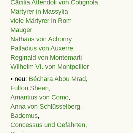
Cäcilia Attendoli von Cotignola
Märtyrer in Massylia
viele Märtyrer in Rom
Mauger
Nathäus von Achonry
Palladius von Auxerre
Reginald von Montemarti
Wilhelm VI. von Montpellier
• neu:
Béchara Abou Mrad
,
Fulton Sheen
,
Amantius von Como
,
Anna von Schlüsselberg
,
Bademus
,
Concessus und Gefährten
,