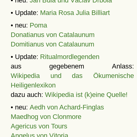
• neu:
Jan Bula und Václav Drbola
• Update:
Maria Rosa Julia Billiart
• neu:
Poma
Donatianus von Catalaunum
Domitianus von Catalaunum
• Update:
Ritualmordlegenden
aus gegebenem Anlass:
Wikipedia und das Ökumenische
Heiligenlexikon
dazu auch:
Wikipedia ist (k)eine Quelle!
• neu:
Aedh von Achard-Finglas
Maedhog von Clonmore
Agericus von Tours
Angelus von Vitoria