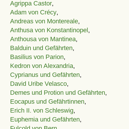
Agrippa Castor
,
Adam von Crécy
,
Andreas von Montereale
,
Anthusa von Konstantinopel
,
Anthousa von Mantinea
,
Balduin und Gefährten
,
Basilius von Parion
,
Kedron von Alexandria
,
Cyprianus und Gefährten
,
David Uribe Velasco
,
Demes und Protion und Gefährten
,
Eocapus und Gefährtinnen
,
Erich II. von Schleswig
,
Euphemia und Gefährten
,
Fulcold von Bern
,