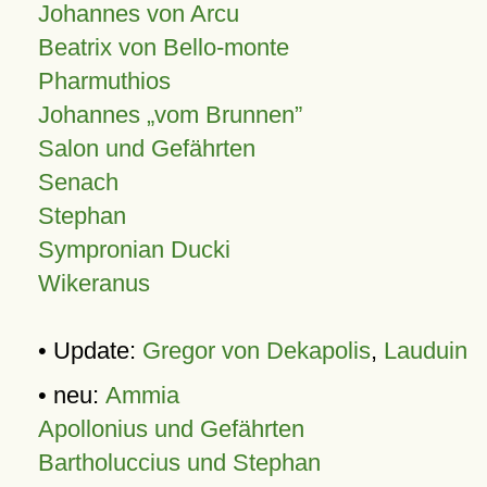
Johannes von Arcu
Beatrix von Bello-monte
Pharmuthios
Johannes
vom Brunnen
Salon und Gefährten
Senach
Stephan
Sympronian Ducki
Wikeranus
• Update:
Gregor von Dekapolis
,
Lauduin
• neu:
Ammia
Apollonius und Gefährten
Bartholuccius und Stephan