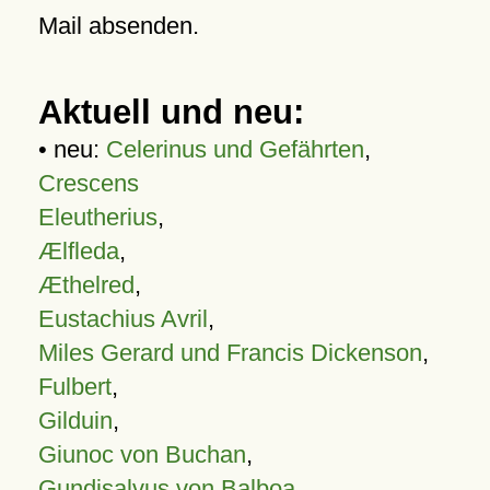
Mail absenden.
Aktuell und neu:
• neu:
Celerinus und Gefährten
,
Crescens
Eleutherius
,
Ælfleda
,
Æthelred
,
Eustachius Avril
,
Miles Gerard und Francis Dickenson
,
Fulbert
,
Gilduin
,
Giunoc von Buchan
,
Gundisalvus von Balboa
,