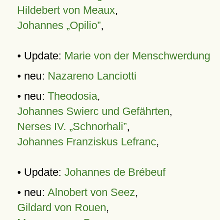
Hildebert von Meaux
,
Johannes „Opilio”
,
• Update:
Marie von der Menschwerdung
• neu:
Nazareno Lanciotti
• neu:
Theodosia
,
Johannes Swierc und Gefährten
,
Nerses IV. „Schnorhali”
,
Johannes Franziskus Lefranc
,
• Update:
Johannes de Brébeuf
• neu:
Alnobert von Seez
,
Gildard von Rouen
,