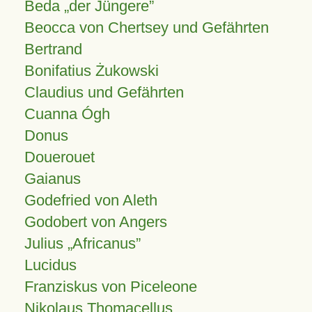
Beda „der Jüngere”
Beocca von Chertsey und Gefährten
Bertrand
Bonifatius Żukowski
Claudius und Gefährten
Cuanna Ógh
Donus
Douerouet
Gaianus
Godefried von Aleth
Godobert von Angers
Julius
Africanus
Lucidus
Franziskus von Piceleone
Nikolaus Thomacellus