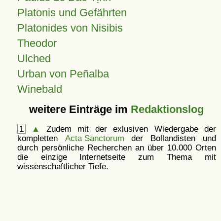
Platonis und Gefährten
Platonides von Nisibis
Theodor
Ulched
Urban von Peñalba
Winebald
weitere Einträge im
Redaktionslog
1
▲
Zudem mit der exlusiven Wiedergabe der
kompletten
Acta Sanctorum
der Bollandisten und
durch persönliche Recherchen an über 10.000 Orten
die einzige Internetseite zum Thema mit
wissenschaftlicher Tiefe.