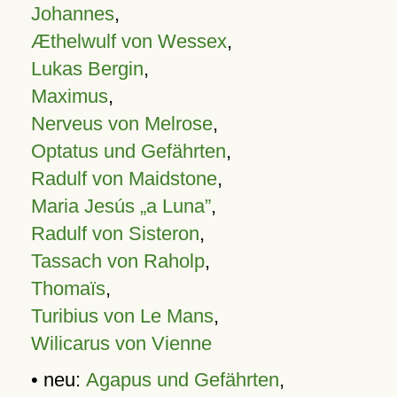
Johannes
,
Æthelwulf von Wessex
,
Lukas Bergin
,
Maximus
,
Nerveus von Melrose
,
Optatus und Gefährten
,
Radulf von Maidstone
,
Maria Jesús „a Luna”
,
Radulf von Sisteron
,
Tassach von Raholp
,
Thomaïs
,
Turibius von Le Mans
,
Wilicarus von Vienne
• neu:
Agapus und Gefährten
,