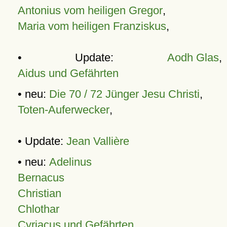
Antonius vom heiligen Gregor
,
Maria vom heiligen Franziskus
,
• Update:
Aodh Glas
,
Aidus und Gefährten
• neu:
Die 70 / 72 Jünger Jesu Christi
,
Toten-Auferwecker
,
• Update:
Jean Vallière
• neu:
Adelinus
Bernacus
Christian
Chlothar
Cyriacus und Gefährten