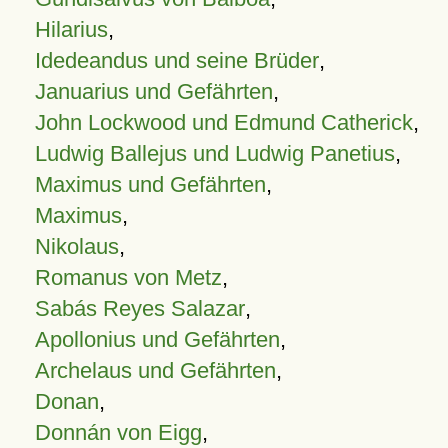
Hilarius
,
Idedeandus und seine Brüder
,
Januarius und Gefährten
,
John Lockwood und Edmund Catherick
,
Ludwig Ballejus und Ludwig Panetius
,
Maximus und Gefährten
,
Maximus
,
Nikolaus
,
Romanus von Metz
,
Sabás Reyes Salazar
,
Apollonius und Gefährten
,
Archelaus und Gefährten
,
Donan
,
Donnán von Eigg
,