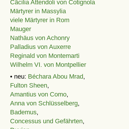
Cäcilia Attendoli von Cotignola
Märtyrer in Massylia
viele Märtyrer in Rom
Mauger
Nathäus von Achonry
Palladius von Auxerre
Reginald von Montemarti
Wilhelm VI. von Montpellier
• neu:
Béchara Abou Mrad
,
Fulton Sheen
,
Amantius von Como
,
Anna von Schlüsselberg
,
Bademus
,
Concessus und Gefährten
,