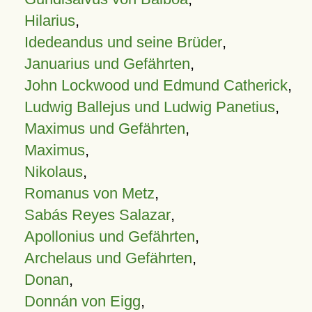
Hilarius
,
Idedeandus und seine Brüder
,
Januarius und Gefährten
,
John Lockwood und Edmund Catherick
,
Ludwig Ballejus und Ludwig Panetius
,
Maximus und Gefährten
,
Maximus
,
Nikolaus
,
Romanus von Metz
,
Sabás Reyes Salazar
,
Apollonius und Gefährten
,
Archelaus und Gefährten
,
Donan
,
Donnán von Eigg
,