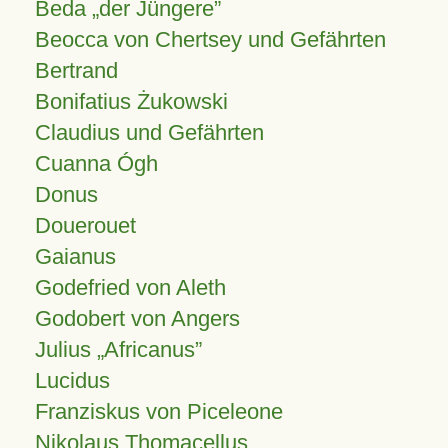
Beda „der Jüngere”
Beocca von Chertsey und Gefährten
Bertrand
Bonifatius Żukowski
Claudius und Gefährten
Cuanna Ógh
Donus
Douerouet
Gaianus
Godefried von Aleth
Godobert von Angers
Julius
Africanus
Lucidus
Franziskus von Piceleone
Nikolaus Thomacellus