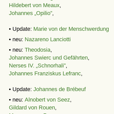
Hildebert von Meaux
,
Johannes „Opilio”
,
• Update:
Marie von der Menschwerdung
• neu:
Nazareno Lanciotti
• neu:
Theodosia
,
Johannes Swierc und Gefährten
,
Nerses IV. „Schnorhali”
,
Johannes Franziskus Lefranc
,
• Update:
Johannes de Brébeuf
• neu:
Alnobert von Seez
,
Gildard von Rouen
,