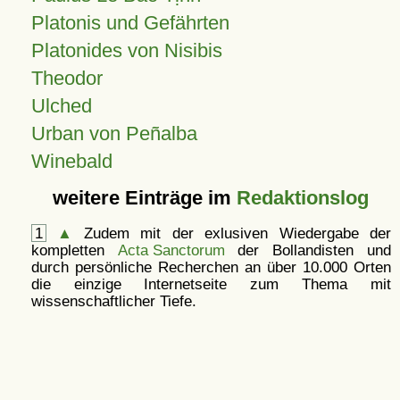
Platonis und Gefährten
Platonides von Nisibis
Theodor
Ulched
Urban von Peñalba
Winebald
weitere Einträge im
Redaktionslog
1
▲
Zudem mit der exlusiven Wiedergabe der
kompletten
Acta Sanctorum
der Bollandisten und
durch persönliche Recherchen an über 10.000 Orten
die einzige Internetseite zum Thema mit
wissenschaftlicher Tiefe.