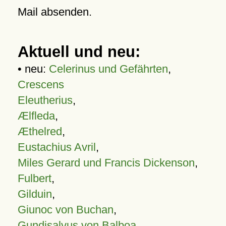
Mail absenden.
Aktuell und neu:
• neu:
Celerinus und Gefährten
,
Crescens
Eleutherius
,
Ælfleda
,
Æthelred
,
Eustachius Avril
,
Miles Gerard und Francis Dickenson
,
Fulbert
,
Gilduin
,
Giunoc von Buchan
,
Gundisalvus von Balboa
,