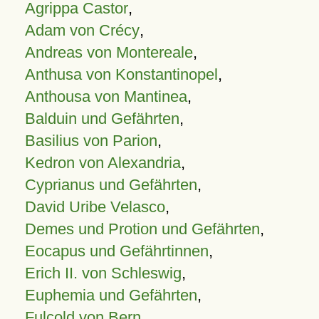
Agrippa Castor
,
Adam von Crécy
,
Andreas von Montereale
,
Anthusa von Konstantinopel
,
Anthousa von Mantinea
,
Balduin und Gefährten
,
Basilius von Parion
,
Kedron von Alexandria
,
Cyprianus und Gefährten
,
David Uribe Velasco
,
Demes und Protion und Gefährten
,
Eocapus und Gefährtinnen
,
Erich II. von Schleswig
,
Euphemia und Gefährten
,
Fulcold von Bern
,