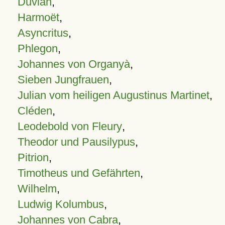
Duvian
,
Harmoët
,
Asyncritus
,
Phlegon
,
Johannes von Organyà
,
Sieben Jungfrauen
,
Julian vom heiligen Augustinus Martinet
,
Cléden
,
Leodebold von Fleury
,
Theodor und Pausilypus
,
Pitrion
,
Timotheus und Gefährten
,
Wilhelm
,
Ludwig Kolumbus
,
Johannes von Cabra
,