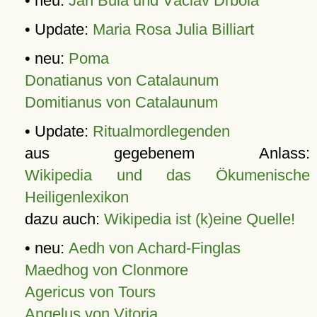
• neu:
Jan Bula und Václav Drbola
• Update:
Maria Rosa Julia Billiart
• neu:
Poma
Donatianus von Catalaunum
Domitianus von Catalaunum
• Update:
Ritualmordlegenden
aus gegebenem Anlass:
Wikipedia und das Ökumenische
Heiligenlexikon
dazu auch:
Wikipedia ist (k)eine Quelle!
• neu:
Aedh von Achard-Finglas
Maedhog von Clonmore
Agericus von Tours
Angelus von Vitoria