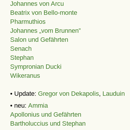
Johannes von Arcu
Beatrix von Bello-monte
Pharmuthios
Johannes
vom Brunnen
Salon und Gefährten
Senach
Stephan
Sympronian Ducki
Wikeranus
• Update:
Gregor von Dekapolis
,
Lauduin
• neu:
Ammia
Apollonius und Gefährten
Bartholuccius und Stephan