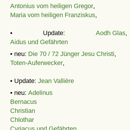
Antonius vom heiligen Gregor
,
Maria vom heiligen Franziskus
,
• Update:
Aodh Glas
,
Aidus und Gefährten
• neu:
Die 70 / 72 Jünger Jesu Christi
,
Toten-Auferwecker
,
• Update:
Jean Vallière
• neu:
Adelinus
Bernacus
Christian
Chlothar
Cyriacus und Gefährten