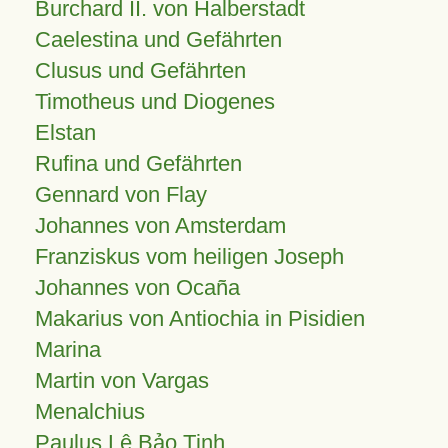
Burchard II. von Halberstadt
Caelestina und Gefährten
Clusus und Gefährten
Timotheus und Diogenes
Elstan
Rufina und Gefährten
Gennard von Flay
Johannes von Amsterdam
Franziskus vom heiligen Joseph
Johannes von Ocaña
Makarius von Antiochia in Pisidien
Marina
Martin von Vargas
Menalchius
Paulus Lê Bảo Tịnh