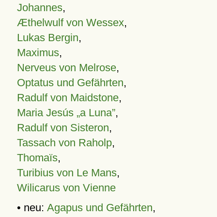
Johannes
,
Æthelwulf von Wessex
,
Lukas Bergin
,
Maximus
,
Nerveus von Melrose
,
Optatus und Gefährten
,
Radulf von Maidstone
,
Maria Jesús „a Luna”
,
Radulf von Sisteron
,
Tassach von Raholp
,
Thomaïs
,
Turibius von Le Mans
,
Wilicarus von Vienne
• neu:
Agapus und Gefährten
,