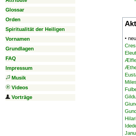
Attribute
Glossar
Orden
Akt
Spiritualität der Heiligen
• ne
Vornamen
Cres
Grundlagen
Eleu
FAQ
Ælfl
Æthe
Impressum
Eust
Musik
Mile
Videos
Fulb
Gild
Vorträge
Giun
Gund
Hilar
Ided
Janu