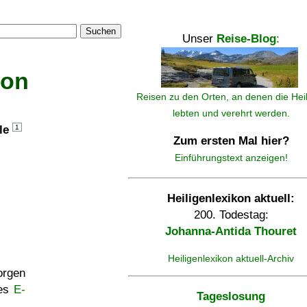
Suchen
Unser
Reise-Blog
:
kon
Reisen zu den Orten, an denen die Hei
lebten und verehrt werden.
lle
1
Zum ersten Mal hier?
Einführungstext anzeigen!
Heiligenlexikon aktuell:
200. Todestag:
Johanna-Antida Thouret
Heiligenlexikon aktuell-Archiv
rgen
ses
E-
Tageslosung