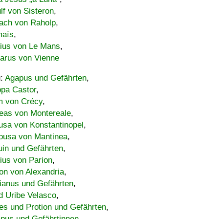
lf von Sisteron
,
ach von Raholp
,
maïs
,
bius von Le Mans
,
carus von Vienne
u:
Agapus und Gefährten
,
ppa Castor
,
 von Crécy
,
eas von Montereale
,
usa von Konstantinopel
,
ousa von Mantinea
,
uin und Gefährten
,
lius von Parion
,
on von Alexandria
,
ianus und Gefährten
,
d Uribe Velasco
,
s und Protion und Gefährten
,
pus und Gefährtinnen
,