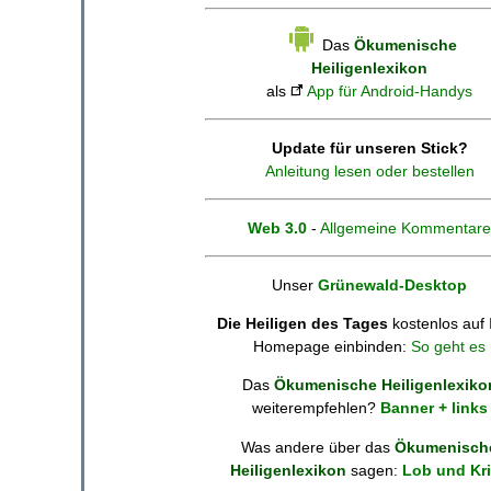
Das
Ökumenische
Heiligenlexikon
als
App für Android-Handys
Update für unseren Stick?
Anleitung lesen oder bestellen
Web 3.0
-
Allgemeine Kommentare
Unser
Grünewald-Desktop
Die Heiligen des Tages
kostenlos auf 
Homepage einbinden:
So geht es
Das
Ökumenische Heiligenlexiko
weiterempfehlen?
Banner + links
Was andere über das
Ökumenisch
Heiligenlexikon
sagen:
Lob und Kri