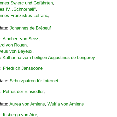
nnes Swierc und Gefährten
,
es IV. „Schnorhali”
,
nnes Franziskus Lefranc
,
date:
Johannes de Brébeuf
u:
Alnobert von Seez
,
ard von Rouen
,
eus von Bayeux
,
a Katharina vom heiligen Augustinus de Longprey
u:
Friedrich Janssoone
date:
Schutzpatron für Internet
u:
Petrus der Einsiedler
,
date:
Aurea von Amiens
,
Wulfia von Amiens
u:
Itisberga von Aire
,