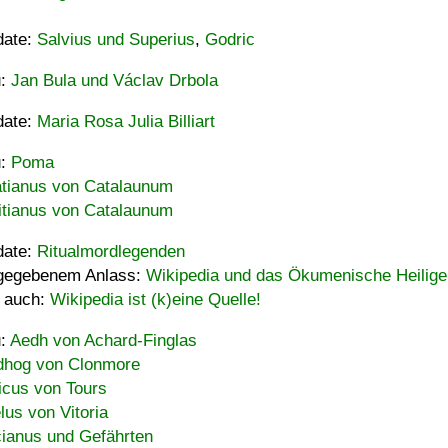
date:
Salvius und Superius
,
Godric
u:
Jan Bula und Václav Drbola
date:
Maria Rosa Julia Billiart
u:
Poma
tianus von Catalaunum
tianus von Catalaunum
date:
Ritualmordlegenden
gegebenem Anlass:
Wikipedia und das Ökumenische Heilige
 auch:
Wikipedia ist (k)eine Quelle!
u:
Aedh von Achard-Finglas
hog von Clonmore
icus von Tours
lus von Vitoria
ianus und Gefährten