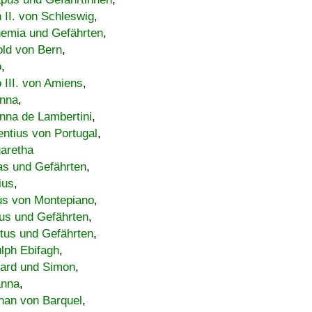
h II. von Schleswig
,
emia und Gefährten
,
old von Bern
,
o
,
 III. von Amiens
,
nna
,
nna de Lambertini
,
entius von Portugal
,
aretha
s und Gefährten
,
ius
,
us von Montepiano
,
us und Gefährten
,
tus und Gefährten
,
lph Ebifagh
,
ard und Simon
,
anna
,
han von Barquel
,