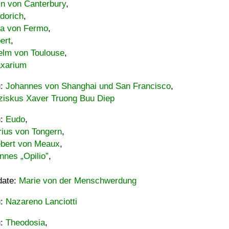
in von Canterbury
,
dorich
,
ia von Fermo
,
ert
,
elm von Toulouse
,
xarium
u:
Johannes von Shanghai und San Francisco
,
ziskus Xaver Truong Buu Diep
u:
Eudo
,
rius von Tongern
,
ebert von Meaux
,
nnes „Opilio”
,
date:
Marie von der Menschwerdung
u:
Nazareno Lanciotti
u:
Theodosia
,