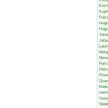
Eric
Euph
Fulc
Hug
Hugo
Joha
Joha
Laur
Marg
Mena
Parc
Petr
Prim
Quar
Radu
Gerh
Sus
Step