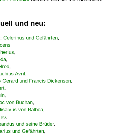
uell und neu:
u:
Celerinus und Gefährten
,
cens
therius
,
eda
,
lred
,
achius Avril
,
s Gerard und Francis Dickenson
,
ert
,
uin
,
oc von Buchan
,
isalvus von Balboa
,
ius
,
eandus und seine Brüder
,
arius und Gefährten
,