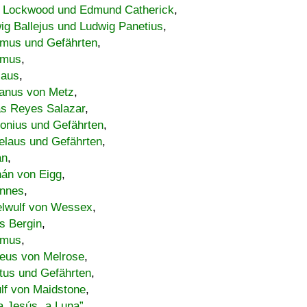
 Lockwood und Edmund Catherick
,
ig Ballejus und Ludwig Panetius
,
mus und Gefährten
,
imus
,
laus
,
nus von Metz
,
s Reyes Salazar
,
lonius und Gefährten
,
elaus und Gefährten
,
an
,
án von Eigg
,
nnes
,
lwulf von Wessex
,
s Bergin
,
imus
,
eus von Melrose
,
tus und Gefährten
,
lf von Maidstone
,
a Jesús „a Luna”
,