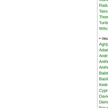
Radu
Tass
Tho
Turi
Wili
• ne
Agri
Adam
Andr
Anth
Anth
Bald
Basi
Kedr
Cypr
Davi
Deme
Eoca