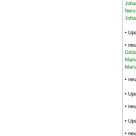
Joha
Ners
Joha
• Up
• ne
Gild
Manv
Mari
• ne
• Up
• ne
• Up
• ne