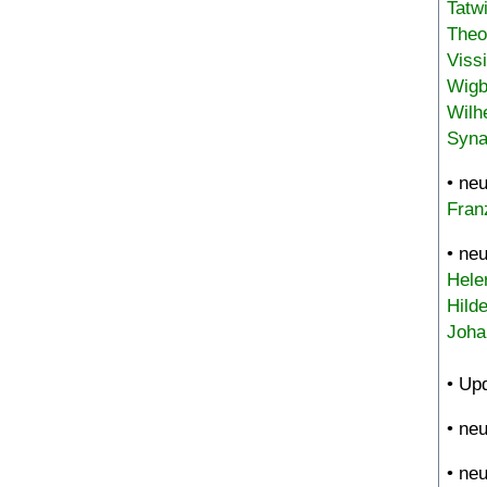
Tatw
Theo
Viss
Wigb
Wilh
Syna
• ne
Fran
• ne
Hele
Hild
Joha
• Up
• ne
• ne