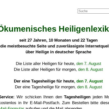
Ökumenisches Heiligenlexi
seit
27 Jahren, 10 Monaten und 22 Tagen
die meistbesuchte Seite und zuverlässigste Internetque
über Heilige in deutscher Sprache
Die Liste aller Heiligen für heute,
den 7. August
Die Liste aller Heiligen für morgen,
den 8. August
Der eine Tagesheilige für heute
, den 7. August
Der eine Tagesheilige für morgen
, den 8. August
Service:
Wir schicken Ihnen den
Tagesheiligen
jeden Mo
kostenlos in Ihr E-Mail-Postfach. Zum Bestellen bitte die
Mail-Formular
aufrufen und die Mail absenden.