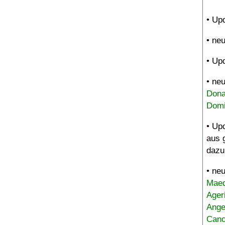
• Up
• ne
• Up
• ne
Dona
Domi
• Up
aus 
dazu
• ne
Maed
Ager
Ange
Canc