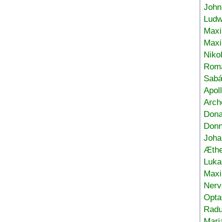
John
Ludw
Maxi
Max
Niko
Roma
Sabá
Apol
Arch
Don
Donn
Joha
Æthe
Luka
Max
Nerv
Opta
Radu
Mari