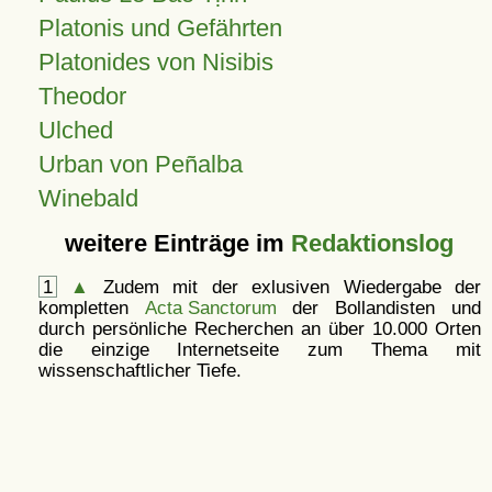
Platonis und Gefährten
Platonides von Nisibis
Theodor
Ulched
Urban von Peñalba
Winebald
weitere Einträge im
Redaktionslog
1
▲
Zudem mit der exlusiven Wiedergabe der
kompletten
Acta Sanctorum
der Bollandisten und
durch persönliche Recherchen an über 10.000 Orten
die einzige Internetseite zum Thema mit
wissenschaftlicher Tiefe.