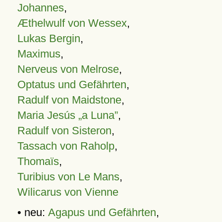
Johannes
,
Æthelwulf von Wessex
,
Lukas Bergin
,
Maximus
,
Nerveus von Melrose
,
Optatus und Gefährten
,
Radulf von Maidstone
,
Maria Jesús „a Luna”
,
Radulf von Sisteron
,
Tassach von Raholp
,
Thomaïs
,
Turibius von Le Mans
,
Wilicarus von Vienne
• neu:
Agapus und Gefährten
,