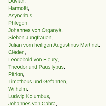
Duvian
,
Harmoët
,
Asyncritus
,
Phlegon
,
Johannes von Organyà
,
Sieben Jungfrauen
,
Julian vom heiligen Augustinus Martinet
,
Cléden
,
Leodebold von Fleury
,
Theodor und Pausilypus
,
Pitrion
,
Timotheus und Gefährten
,
Wilhelm
,
Ludwig Kolumbus
,
Johannes von Cabra
,