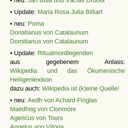
• neu:
Jan Bula und Václav Drbola
• Update:
Maria Rosa Julia Billiart
• neu:
Poma
Donatianus von Catalaunum
Domitianus von Catalaunum
• Update:
Ritualmordlegenden
aus gegebenem Anlass:
Wikipedia und das Ökumenische
Heiligenlexikon
dazu auch:
Wikipedia ist (k)eine Quelle!
• neu:
Aedh von Achard-Finglas
Maedhog von Clonmore
Agericus von Tours
Angelus von Vitoria