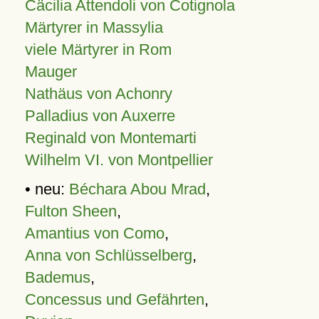
Cäcilia Attendoli von Cotignola
Märtyrer in Massylia
viele Märtyrer in Rom
Mauger
Nathäus von Achonry
Palladius von Auxerre
Reginald von Montemarti
Wilhelm VI. von Montpellier
• neu:
Béchara Abou Mrad
,
Fulton Sheen
,
Amantius von Como
,
Anna von Schlüsselberg
,
Bademus
,
Concessus und Gefährten
,