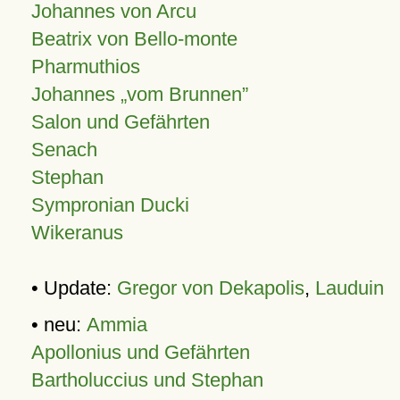
Johannes von Arcu
Beatrix von Bello-monte
Pharmuthios
Johannes
vom Brunnen
Salon und Gefährten
Senach
Stephan
Sympronian Ducki
Wikeranus
• Update:
Gregor von Dekapolis
,
Lauduin
• neu:
Ammia
Apollonius und Gefährten
Bartholuccius und Stephan