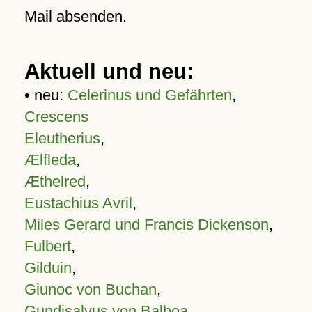
Mail absenden.
Aktuell und neu:
• neu:
Celerinus und Gefährten
,
Crescens
Eleutherius
,
Ælfleda
,
Æthelred
,
Eustachius Avril
,
Miles Gerard und Francis Dickenson
,
Fulbert
,
Gilduin
,
Giunoc von Buchan
,
Gundisalvus von Balboa
,