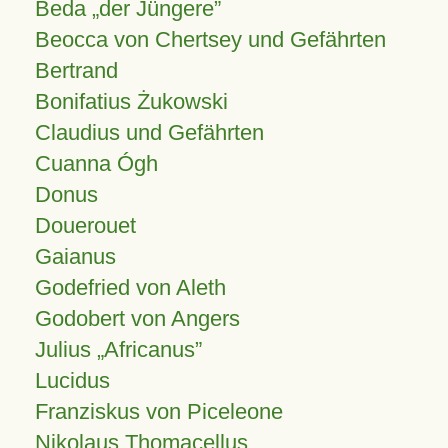
Beda „der Jüngere”
Beocca von Chertsey und Gefährten
Bertrand
Bonifatius Żukowski
Claudius und Gefährten
Cuanna Ógh
Donus
Douerouet
Gaianus
Godefried von Aleth
Godobert von Angers
Julius
Africanus
Lucidus
Franziskus von Piceleone
Nikolaus Thomacellus