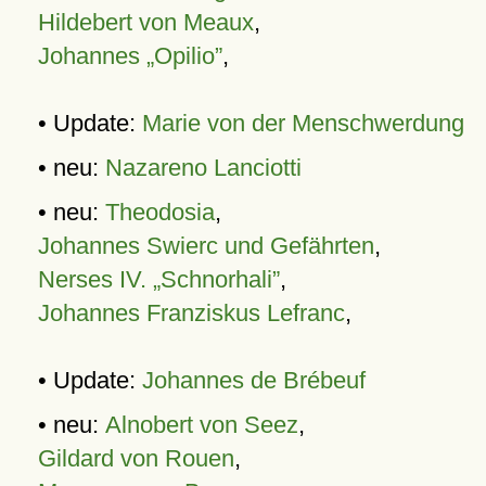
Hildebert von Meaux
,
Johannes „Opilio”
,
• Update:
Marie von der Menschwerdung
• neu:
Nazareno Lanciotti
• neu:
Theodosia
,
Johannes Swierc und Gefährten
,
Nerses IV. „Schnorhali”
,
Johannes Franziskus Lefranc
,
• Update:
Johannes de Brébeuf
• neu:
Alnobert von Seez
,
Gildard von Rouen
,