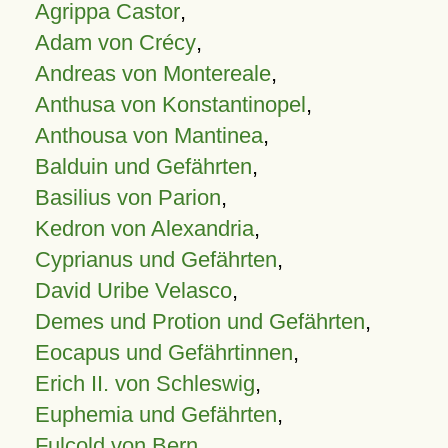
Agrippa Castor
,
Adam von Crécy
,
Andreas von Montereale
,
Anthusa von Konstantinopel
,
Anthousa von Mantinea
,
Balduin und Gefährten
,
Basilius von Parion
,
Kedron von Alexandria
,
Cyprianus und Gefährten
,
David Uribe Velasco
,
Demes und Protion und Gefährten
,
Eocapus und Gefährtinnen
,
Erich II. von Schleswig
,
Euphemia und Gefährten
,
Fulcold von Bern
,