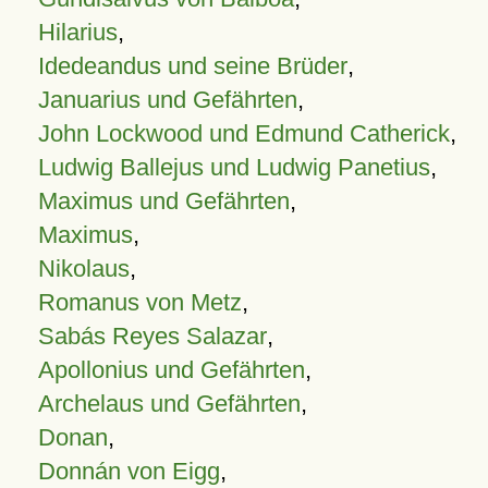
Hilarius
,
Idedeandus und seine Brüder
,
Januarius und Gefährten
,
John Lockwood und Edmund Catherick
,
Ludwig Ballejus und Ludwig Panetius
,
Maximus und Gefährten
,
Maximus
,
Nikolaus
,
Romanus von Metz
,
Sabás Reyes Salazar
,
Apollonius und Gefährten
,
Archelaus und Gefährten
,
Donan
,
Donnán von Eigg
,