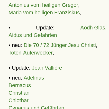
Antonius vom heiligen Gregor
,
Maria vom heiligen Franziskus
,
• Update:
Aodh Glas
,
Aidus und Gefährten
• neu:
Die 70 / 72 Jünger Jesu Christi
,
Toten-Auferwecker
,
• Update:
Jean Vallière
• neu:
Adelinus
Bernacus
Christian
Chlothar
Cyriacus und Gefährten