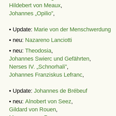
Hildebert von Meaux
,
Johannes „Opilio”
,
• Update:
Marie von der Menschwerdung
• neu:
Nazareno Lanciotti
• neu:
Theodosia
,
Johannes Swierc und Gefährten
,
Nerses IV. „Schnorhali”
,
Johannes Franziskus Lefranc
,
• Update:
Johannes de Brébeuf
• neu:
Alnobert von Seez
,
Gildard von Rouen
,