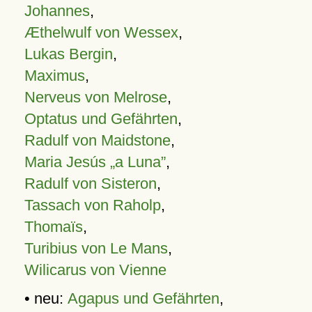
Johannes
,
Æthelwulf von Wessex
,
Lukas Bergin
,
Maximus
,
Nerveus von Melrose
,
Optatus und Gefährten
,
Radulf von Maidstone
,
Maria Jesús „a Luna”
,
Radulf von Sisteron
,
Tassach von Raholp
,
Thomaïs
,
Turibius von Le Mans
,
Wilicarus von Vienne
• neu:
Agapus und Gefährten
,