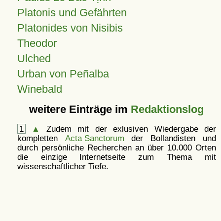
Platonis und Gefährten
Platonides von Nisibis
Theodor
Ulched
Urban von Peñalba
Winebald
weitere Einträge im
Redaktionslog
1
▲
Zudem mit der exlusiven Wiedergabe der
kompletten
Acta Sanctorum
der Bollandisten und
durch persönliche Recherchen an über 10.000 Orten
die einzige Internetseite zum Thema mit
wissenschaftlicher Tiefe.