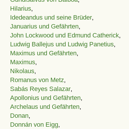
Hilarius
,
Idedeandus und seine Brüder
,
Januarius und Gefährten
,
John Lockwood und Edmund Catherick
,
Ludwig Ballejus und Ludwig Panetius
,
Maximus und Gefährten
,
Maximus
,
Nikolaus
,
Romanus von Metz
,
Sabás Reyes Salazar
,
Apollonius und Gefährten
,
Archelaus und Gefährten
,
Donan
,
Donnán von Eigg
,