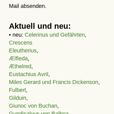
Mail absenden.
Aktuell und neu:
• neu:
Celerinus und Gefährten
,
Crescens
Eleutherius
,
Ælfleda
,
Æthelred
,
Eustachius Avril
,
Miles Gerard und Francis Dickenson
,
Fulbert
,
Gilduin
,
Giunoc von Buchan
,
Gundisalvus von Balboa
,