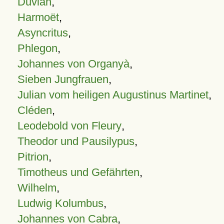
Duvian
,
Harmoët
,
Asyncritus
,
Phlegon
,
Johannes von Organyà
,
Sieben Jungfrauen
,
Julian vom heiligen Augustinus Martinet
,
Cléden
,
Leodebold von Fleury
,
Theodor und Pausilypus
,
Pitrion
,
Timotheus und Gefährten
,
Wilhelm
,
Ludwig Kolumbus
,
Johannes von Cabra
,