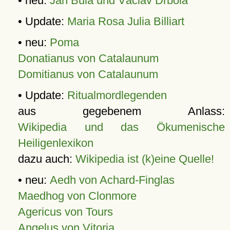
• neu:
Jan Bula und Václav Drbola
• Update:
Maria Rosa Julia Billiart
• neu:
Poma
Donatianus von Catalaunum
Domitianus von Catalaunum
• Update:
Ritualmordlegenden
aus gegebenem Anlass:
Wikipedia und das Ökumenische
Heiligenlexikon
dazu auch:
Wikipedia ist (k)eine Quelle!
• neu:
Aedh von Achard-Finglas
Maedhog von Clonmore
Agericus von Tours
Angelus von Vitoria