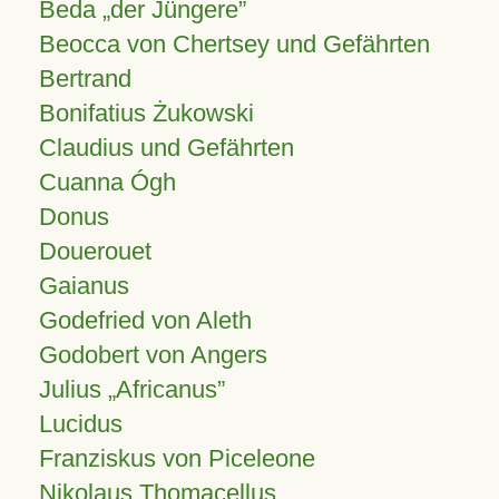
Beda „der Jüngere”
Beocca von Chertsey und Gefährten
Bertrand
Bonifatius Żukowski
Claudius und Gefährten
Cuanna Ógh
Donus
Douerouet
Gaianus
Godefried von Aleth
Godobert von Angers
Julius
Africanus
Lucidus
Franziskus von Piceleone
Nikolaus Thomacellus