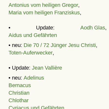
Antonius vom heiligen Gregor
,
Maria vom heiligen Franziskus
,
• Update:
Aodh Glas
,
Aidus und Gefährten
• neu:
Die 70 / 72 Jünger Jesu Christi
,
Toten-Auferwecker
,
• Update:
Jean Vallière
• neu:
Adelinus
Bernacus
Christian
Chlothar
Cyriacus und Gefährten