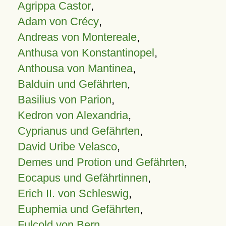
Agrippa Castor
,
Adam von Crécy
,
Andreas von Montereale
,
Anthusa von Konstantinopel
,
Anthousa von Mantinea
,
Balduin und Gefährten
,
Basilius von Parion
,
Kedron von Alexandria
,
Cyprianus und Gefährten
,
David Uribe Velasco
,
Demes und Protion und Gefährten
,
Eocapus und Gefährtinnen
,
Erich II. von Schleswig
,
Euphemia und Gefährten
,
Fulcold von Bern
,