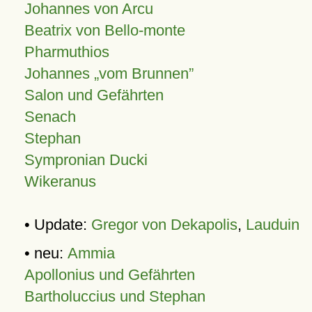
Johannes von Arcu
Beatrix von Bello-monte
Pharmuthios
Johannes
vom Brunnen
Salon und Gefährten
Senach
Stephan
Sympronian Ducki
Wikeranus
• Update:
Gregor von Dekapolis
,
Lauduin
• neu:
Ammia
Apollonius und Gefährten
Bartholuccius und Stephan