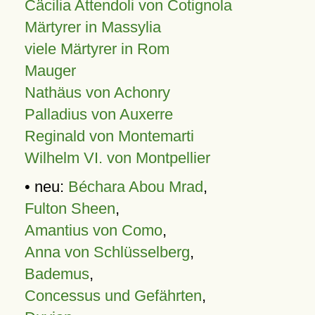
Cäcilia Attendoli von Cotignola
Märtyrer in Massylia
viele Märtyrer in Rom
Mauger
Nathäus von Achonry
Palladius von Auxerre
Reginald von Montemarti
Wilhelm VI. von Montpellier
• neu:
Béchara Abou Mrad
,
Fulton Sheen
,
Amantius von Como
,
Anna von Schlüsselberg
,
Bademus
,
Concessus und Gefährten
,