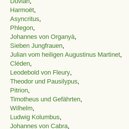
Duvian
,
Harmoët
,
Asyncritus
,
Phlegon
,
Johannes von Organyà
,
Sieben Jungfrauen
,
Julian vom heiligen Augustinus Martinet
,
Cléden
,
Leodebold von Fleury
,
Theodor und Pausilypus
,
Pitrion
,
Timotheus und Gefährten
,
Wilhelm
,
Ludwig Kolumbus
,
Johannes von Cabra
,