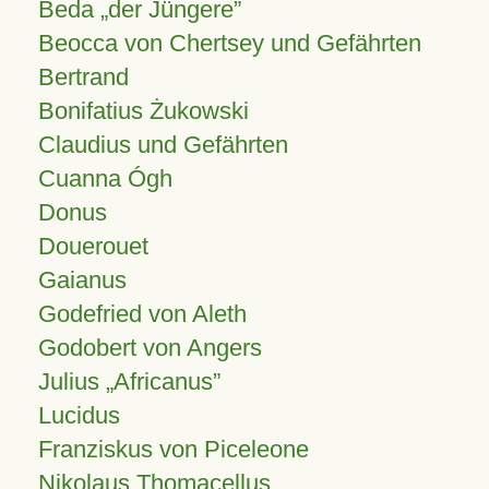
Beda „der Jüngere”
Beocca von Chertsey und Gefährten
Bertrand
Bonifatius Żukowski
Claudius und Gefährten
Cuanna Ógh
Donus
Douerouet
Gaianus
Godefried von Aleth
Godobert von Angers
Julius
Africanus
Lucidus
Franziskus von Piceleone
Nikolaus Thomacellus