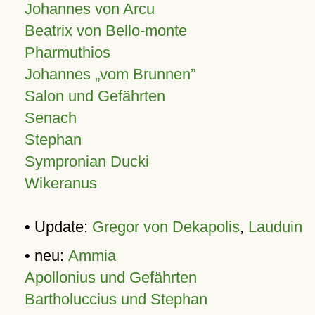
Johannes von Arcu
Beatrix von Bello-monte
Pharmuthios
Johannes
vom Brunnen
Salon und Gefährten
Senach
Stephan
Sympronian Ducki
Wikeranus
• Update:
Gregor von Dekapolis
,
Lauduin
• neu:
Ammia
Apollonius und Gefährten
Bartholuccius und Stephan