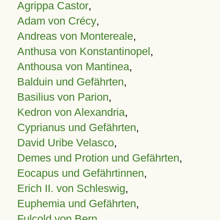
Agrippa Castor
,
Adam von Crécy
,
Andreas von Montereale
,
Anthusa von Konstantinopel
,
Anthousa von Mantinea
,
Balduin und Gefährten
,
Basilius von Parion
,
Kedron von Alexandria
,
Cyprianus und Gefährten
,
David Uribe Velasco
,
Demes und Protion und Gefährten
,
Eocapus und Gefährtinnen
,
Erich II. von Schleswig
,
Euphemia und Gefährten
,
Fulcold von Bern
,