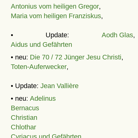
Antonius vom heiligen Gregor
,
Maria vom heiligen Franziskus
,
• Update:
Aodh Glas
,
Aidus und Gefährten
• neu:
Die 70 / 72 Jünger Jesu Christi
,
Toten-Auferwecker
,
• Update:
Jean Vallière
• neu:
Adelinus
Bernacus
Christian
Chlothar
Cyriacus und Gefährten