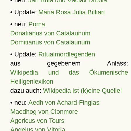
• neu:
Jan Bula und Václav Drbola
• Update:
Maria Rosa Julia Billiart
• neu:
Poma
Donatianus von Catalaunum
Domitianus von Catalaunum
• Update:
Ritualmordlegenden
aus gegebenem Anlass:
Wikipedia und das Ökumenische
Heiligenlexikon
dazu auch:
Wikipedia ist (k)eine Quelle!
• neu:
Aedh von Achard-Finglas
Maedhog von Clonmore
Agericus von Tours
Angelus von Vitoria