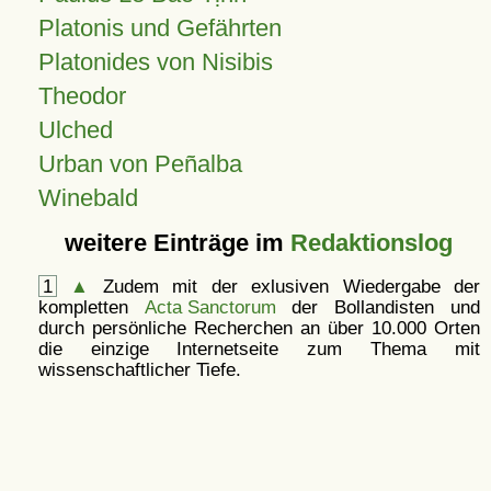
Platonis und Gefährten
Platonides von Nisibis
Theodor
Ulched
Urban von Peñalba
Winebald
weitere Einträge im
Redaktionslog
1
▲
Zudem mit der exlusiven Wiedergabe der
kompletten
Acta Sanctorum
der Bollandisten und
durch persönliche Recherchen an über 10.000 Orten
die einzige Internetseite zum Thema mit
wissenschaftlicher Tiefe.