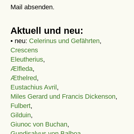
Mail absenden.
Aktuell und neu:
• neu:
Celerinus und Gefährten
,
Crescens
Eleutherius
,
Ælfleda
,
Æthelred
,
Eustachius Avril
,
Miles Gerard und Francis Dickenson
,
Fulbert
,
Gilduin
,
Giunoc von Buchan
,
Gundisalvus von Balboa
,