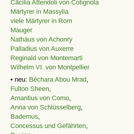
Cäcilia Attendoli von Cotignola
Märtyrer in Massylia
viele Märtyrer in Rom
Mauger
Nathäus von Achonry
Palladius von Auxerre
Reginald von Montemarti
Wilhelm VI. von Montpellier
• neu:
Béchara Abou Mrad
,
Fulton Sheen
,
Amantius von Como
,
Anna von Schlüsselberg
,
Bademus
,
Concessus und Gefährten
,