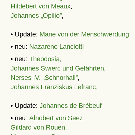
Hildebert von Meaux
,
Johannes „Opilio”
,
• Update:
Marie von der Menschwerdung
• neu:
Nazareno Lanciotti
• neu:
Theodosia
,
Johannes Swierc und Gefährten
,
Nerses IV. „Schnorhali”
,
Johannes Franziskus Lefranc
,
• Update:
Johannes de Brébeuf
• neu:
Alnobert von Seez
,
Gildard von Rouen
,