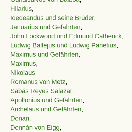
Hilarius
,
Idedeandus und seine Brüder
,
Januarius und Gefährten
,
John Lockwood und Edmund Catherick
,
Ludwig Ballejus und Ludwig Panetius
,
Maximus und Gefährten
,
Maximus
,
Nikolaus
,
Romanus von Metz
,
Sabás Reyes Salazar
,
Apollonius und Gefährten
,
Archelaus und Gefährten
,
Donan
,
Donnán von Eigg
,