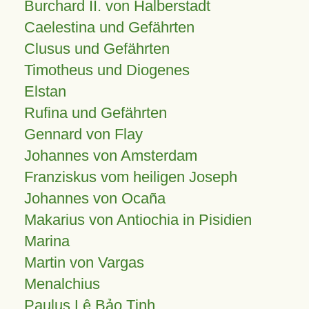
Burchard II. von Halberstadt
Caelestina und Gefährten
Clusus und Gefährten
Timotheus und Diogenes
Elstan
Rufina und Gefährten
Gennard von Flay
Johannes von Amsterdam
Franziskus vom heiligen Joseph
Johannes von Ocaña
Makarius von Antiochia in Pisidien
Marina
Martin von Vargas
Menalchius
Paulus Lê Bảo Tịnh