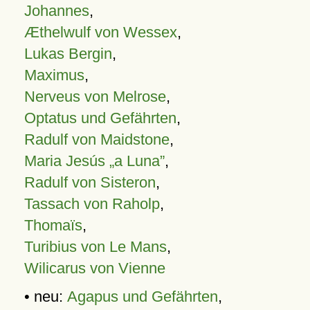
Johannes
,
Æthelwulf von Wessex
,
Lukas Bergin
,
Maximus
,
Nerveus von Melrose
,
Optatus und Gefährten
,
Radulf von Maidstone
,
Maria Jesús „a Luna”
,
Radulf von Sisteron
,
Tassach von Raholp
,
Thomaïs
,
Turibius von Le Mans
,
Wilicarus von Vienne
• neu:
Agapus und Gefährten
,