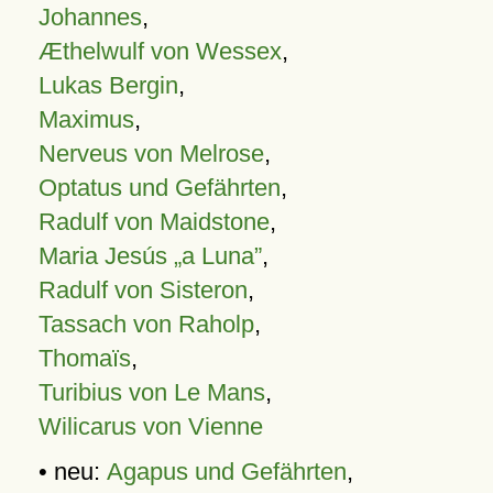
Johannes
,
Æthelwulf von Wessex
,
Lukas Bergin
,
Maximus
,
Nerveus von Melrose
,
Optatus und Gefährten
,
Radulf von Maidstone
,
Maria Jesús „a Luna”
,
Radulf von Sisteron
,
Tassach von Raholp
,
Thomaïs
,
Turibius von Le Mans
,
Wilicarus von Vienne
• neu:
Agapus und Gefährten
,