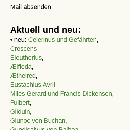
Mail absenden.
Aktuell und neu:
• neu:
Celerinus und Gefährten
,
Crescens
Eleutherius
,
Ælfleda
,
Æthelred
,
Eustachius Avril
,
Miles Gerard und Francis Dickenson
,
Fulbert
,
Gilduin
,
Giunoc von Buchan
,
Gundisalvus von Balboa
,