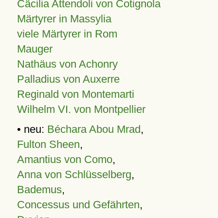
Cäcilia Attendoli von Cotignola
Märtyrer in Massylia
viele Märtyrer in Rom
Mauger
Nathäus von Achonry
Palladius von Auxerre
Reginald von Montemarti
Wilhelm VI. von Montpellier
• neu:
Béchara Abou Mrad
,
Fulton Sheen
,
Amantius von Como
,
Anna von Schlüsselberg
,
Bademus
,
Concessus und Gefährten
,