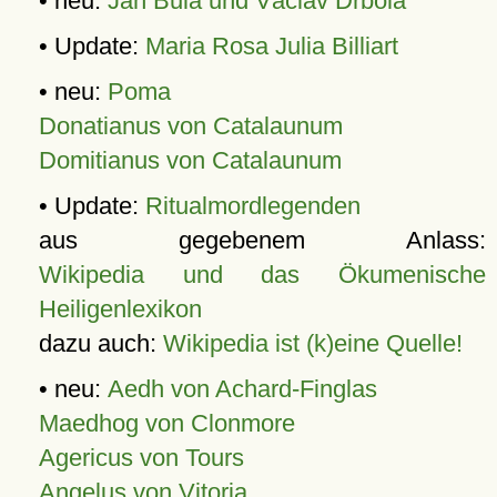
• neu:
Jan Bula und Václav Drbola
• Update:
Maria Rosa Julia Billiart
• neu:
Poma
Donatianus von Catalaunum
Domitianus von Catalaunum
• Update:
Ritualmordlegenden
aus gegebenem Anlass:
Wikipedia und das Ökumenische
Heiligenlexikon
dazu auch:
Wikipedia ist (k)eine Quelle!
• neu:
Aedh von Achard-Finglas
Maedhog von Clonmore
Agericus von Tours
Angelus von Vitoria