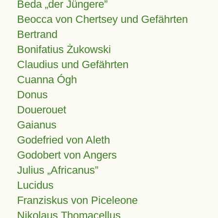
Beda „der Jüngere”
Beocca von Chertsey und Gefährten
Bertrand
Bonifatius Żukowski
Claudius und Gefährten
Cuanna Ógh
Donus
Douerouet
Gaianus
Godefried von Aleth
Godobert von Angers
Julius
Africanus
Lucidus
Franziskus von Piceleone
Nikolaus Thomacellus