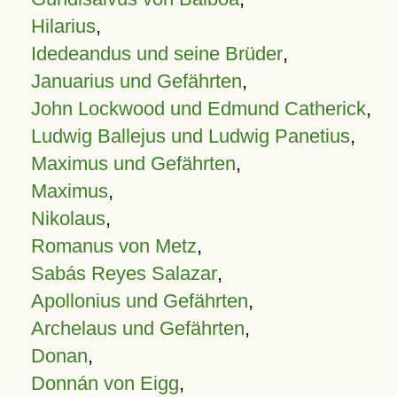
Hilarius
,
Idedeandus und seine Brüder
,
Januarius und Gefährten
,
John Lockwood und Edmund Catherick
,
Ludwig Ballejus und Ludwig Panetius
,
Maximus und Gefährten
,
Maximus
,
Nikolaus
,
Romanus von Metz
,
Sabás Reyes Salazar
,
Apollonius und Gefährten
,
Archelaus und Gefährten
,
Donan
,
Donnán von Eigg
,