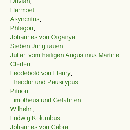
Duvian
,
Harmoët
,
Asyncritus
,
Phlegon
,
Johannes von Organyà
,
Sieben Jungfrauen
,
Julian vom heiligen Augustinus Martinet
,
Cléden
,
Leodebold von Fleury
,
Theodor und Pausilypus
,
Pitrion
,
Timotheus und Gefährten
,
Wilhelm
,
Ludwig Kolumbus
,
Johannes von Cabra
,