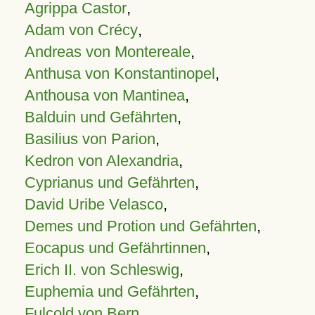
Agrippa Castor
,
Adam von Crécy
,
Andreas von Montereale
,
Anthusa von Konstantinopel
,
Anthousa von Mantinea
,
Balduin und Gefährten
,
Basilius von Parion
,
Kedron von Alexandria
,
Cyprianus und Gefährten
,
David Uribe Velasco
,
Demes und Protion und Gefährten
,
Eocapus und Gefährtinnen
,
Erich II. von Schleswig
,
Euphemia und Gefährten
,
Fulcold von Bern
,