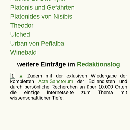
Platonis und Gefährten
Platonides von Nisibis
Theodor
Ulched
Urban von Peñalba
Winebald
weitere Einträge im
Redaktionslog
1
▲
Zudem mit der exlusiven Wiedergabe der
kompletten
Acta Sanctorum
der Bollandisten und
durch persönliche Recherchen an über 10.000 Orten
die einzige Internetseite zum Thema mit
wissenschaftlicher Tiefe.