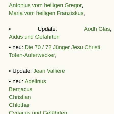
Antonius vom heiligen Gregor
,
Maria vom heiligen Franziskus
,
• Update:
Aodh Glas
,
Aidus und Gefährten
• neu:
Die 70 / 72 Jünger Jesu Christi
,
Toten-Auferwecker
,
• Update:
Jean Vallière
• neu:
Adelinus
Bernacus
Christian
Chlothar
Cyriacus und Gefährten