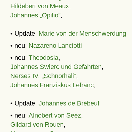
Hildebert von Meaux
,
Johannes „Opilio”
,
• Update:
Marie von der Menschwerdung
• neu:
Nazareno Lanciotti
• neu:
Theodosia
,
Johannes Swierc und Gefährten
,
Nerses IV. „Schnorhali”
,
Johannes Franziskus Lefranc
,
• Update:
Johannes de Brébeuf
• neu:
Alnobert von Seez
,
Gildard von Rouen
,