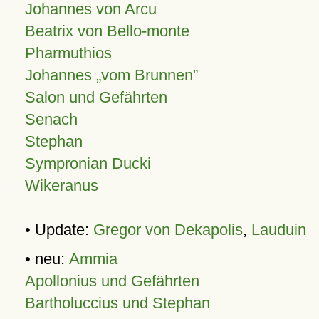
Johannes von Arcu
Beatrix von Bello-monte
Pharmuthios
Johannes
vom Brunnen
Salon und Gefährten
Senach
Stephan
Sympronian Ducki
Wikeranus
• Update:
Gregor von Dekapolis
,
Lauduin
• neu:
Ammia
Apollonius und Gefährten
Bartholuccius und Stephan