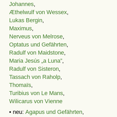
Johannes
,
Æthelwulf von Wessex
,
Lukas Bergin
,
Maximus
,
Nerveus von Melrose
,
Optatus und Gefährten
,
Radulf von Maidstone
,
Maria Jesús „a Luna”
,
Radulf von Sisteron
,
Tassach von Raholp
,
Thomaïs
,
Turibius von Le Mans
,
Wilicarus von Vienne
• neu:
Agapus und Gefährten
,