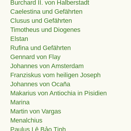
Burchard II. von Halberstadt
Caelestina und Gefährten
Clusus und Gefährten
Timotheus und Diogenes
Elstan
Rufina und Gefährten
Gennard von Flay
Johannes von Amsterdam
Franziskus vom heiligen Joseph
Johannes von Ocaña
Makarius von Antiochia in Pisidien
Marina
Martin von Vargas
Menalchius
Paulus Lê Bảo Tịnh