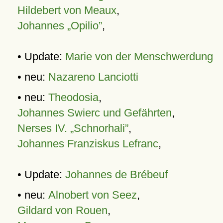
Hildebert von Meaux
,
Johannes „Opilio”
,
• Update:
Marie von der Menschwerdung
• neu:
Nazareno Lanciotti
• neu:
Theodosia
,
Johannes Swierc und Gefährten
,
Nerses IV. „Schnorhali”
,
Johannes Franziskus Lefranc
,
• Update:
Johannes de Brébeuf
• neu:
Alnobert von Seez
,
Gildard von Rouen
,