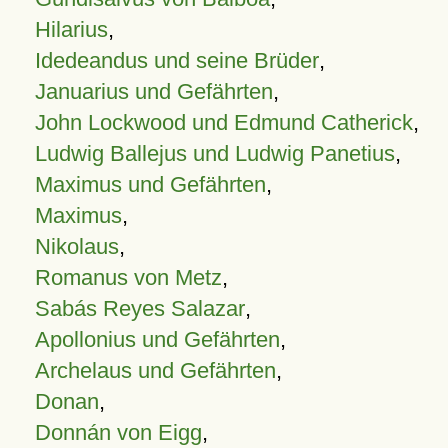
Hilarius
,
Idedeandus und seine Brüder
,
Januarius und Gefährten
,
John Lockwood und Edmund Catherick
,
Ludwig Ballejus und Ludwig Panetius
,
Maximus und Gefährten
,
Maximus
,
Nikolaus
,
Romanus von Metz
,
Sabás Reyes Salazar
,
Apollonius und Gefährten
,
Archelaus und Gefährten
,
Donan
,
Donnán von Eigg
,