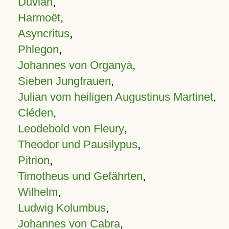
Duvian
,
Harmoët
,
Asyncritus
,
Phlegon
,
Johannes von Organyà
,
Sieben Jungfrauen
,
Julian vom heiligen Augustinus Martinet
,
Cléden
,
Leodebold von Fleury
,
Theodor und Pausilypus
,
Pitrion
,
Timotheus und Gefährten
,
Wilhelm
,
Ludwig Kolumbus
,
Johannes von Cabra
,