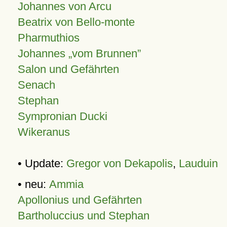
Johannes von Arcu
Beatrix von Bello-monte
Pharmuthios
Johannes
vom Brunnen
Salon und Gefährten
Senach
Stephan
Sympronian Ducki
Wikeranus
• Update:
Gregor von Dekapolis
,
Lauduin
• neu:
Ammia
Apollonius und Gefährten
Bartholuccius und Stephan