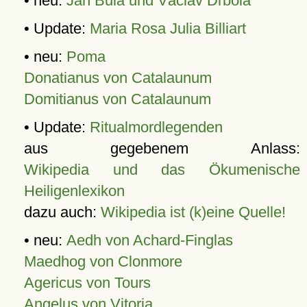
• neu:
Jan Bula und Václav Drbola
• Update:
Maria Rosa Julia Billiart
• neu:
Poma
Donatianus von Catalaunum
Domitianus von Catalaunum
• Update:
Ritualmordlegenden
aus gegebenem Anlass:
Wikipedia und das Ökumenische
Heiligenlexikon
dazu auch:
Wikipedia ist (k)eine Quelle!
• neu:
Aedh von Achard-Finglas
Maedhog von Clonmore
Agericus von Tours
Angelus von Vitoria