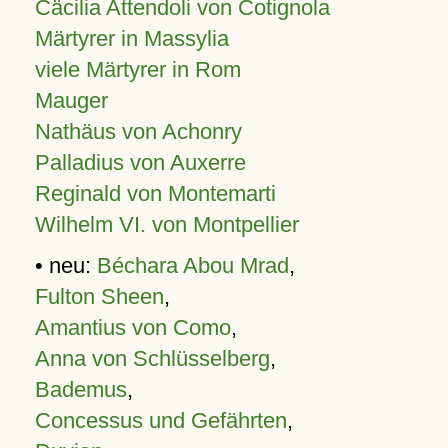
Cäcilia Attendoli von Cotignola
Märtyrer in Massylia
viele Märtyrer in Rom
Mauger
Nathäus von Achonry
Palladius von Auxerre
Reginald von Montemarti
Wilhelm VI. von Montpellier
• neu:
Béchara Abou Mrad
,
Fulton Sheen
,
Amantius von Como
,
Anna von Schlüsselberg
,
Bademus
,
Concessus und Gefährten
,