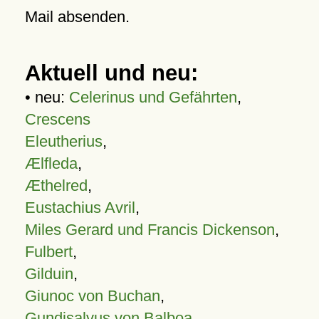
Mail absenden.
Aktuell und neu:
• neu:
Celerinus und Gefährten
,
Crescens
Eleutherius
,
Ælfleda
,
Æthelred
,
Eustachius Avril
,
Miles Gerard und Francis Dickenson
,
Fulbert
,
Gilduin
,
Giunoc von Buchan
,
Gundisalvus von Balboa
,