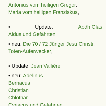
Antonius vom heiligen Gregor
,
Maria vom heiligen Franziskus
,
• Update:
Aodh Glas
,
Aidus und Gefährten
• neu:
Die 70 / 72 Jünger Jesu Christi
,
Toten-Auferwecker
,
• Update:
Jean Vallière
• neu:
Adelinus
Bernacus
Christian
Chlothar
Cyriacus und Gefährten