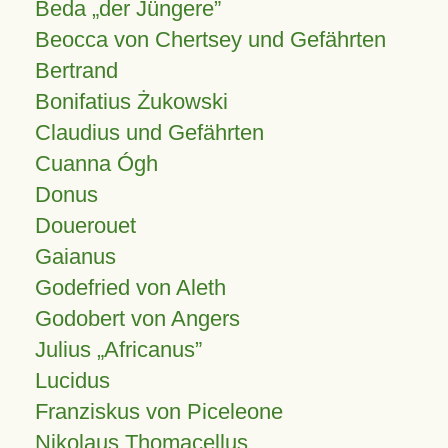
Beda „der Jüngere”
Beocca von Chertsey und Gefährten
Bertrand
Bonifatius Żukowski
Claudius und Gefährten
Cuanna Ógh
Donus
Douerouet
Gaianus
Godefried von Aleth
Godobert von Angers
Julius
Africanus
Lucidus
Franziskus von Piceleone
Nikolaus Thomacellus