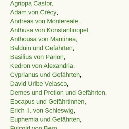
Agrippa Castor
,
Adam von Crécy
,
Andreas von Montereale
,
Anthusa von Konstantinopel
,
Anthousa von Mantinea
,
Balduin und Gefährten
,
Basilius von Parion
,
Kedron von Alexandria
,
Cyprianus und Gefährten
,
David Uribe Velasco
,
Demes und Protion und Gefährten
,
Eocapus und Gefährtinnen
,
Erich II. von Schleswig
,
Euphemia und Gefährten
,
Fulcold von Bern
,