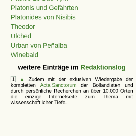
Platonis und Gefährten
Platonides von Nisibis
Theodor
Ulched
Urban von Peñalba
Winebald
weitere Einträge im
Redaktionslog
1
▲
Zudem mit der exlusiven Wiedergabe der
kompletten
Acta Sanctorum
der Bollandisten und
durch persönliche Recherchen an über 10.000 Orten
die einzige Internetseite zum Thema mit
wissenschaftlicher Tiefe.