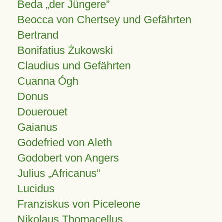
Beda „der Jüngere”
Beocca von Chertsey und Gefährten
Bertrand
Bonifatius Żukowski
Claudius und Gefährten
Cuanna Ógh
Donus
Douerouet
Gaianus
Godefried von Aleth
Godobert von Angers
Julius
Africanus
Lucidus
Franziskus von Piceleone
Nikolaus Thomacellus