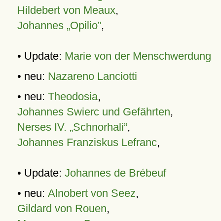
Hildebert von Meaux
,
Johannes „Opilio”
,
• Update:
Marie von der Menschwerdung
• neu:
Nazareno Lanciotti
• neu:
Theodosia
,
Johannes Swierc und Gefährten
,
Nerses IV. „Schnorhali”
,
Johannes Franziskus Lefranc
,
• Update:
Johannes de Brébeuf
• neu:
Alnobert von Seez
,
Gildard von Rouen
,