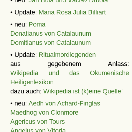
• neu:
Jan Bula und Václav Drbola
• Update:
Maria Rosa Julia Billiart
• neu:
Poma
Donatianus von Catalaunum
Domitianus von Catalaunum
• Update:
Ritualmordlegenden
aus gegebenem Anlass:
Wikipedia und das Ökumenische
Heiligenlexikon
dazu auch:
Wikipedia ist (k)eine Quelle!
• neu:
Aedh von Achard-Finglas
Maedhog von Clonmore
Agericus von Tours
Angelus von Vitoria