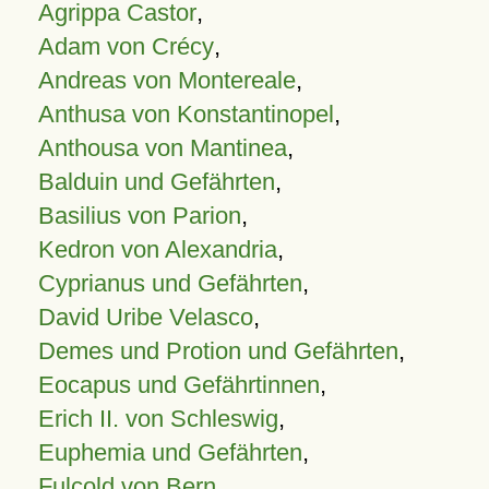
Agrippa Castor
,
Adam von Crécy
,
Andreas von Montereale
,
Anthusa von Konstantinopel
,
Anthousa von Mantinea
,
Balduin und Gefährten
,
Basilius von Parion
,
Kedron von Alexandria
,
Cyprianus und Gefährten
,
David Uribe Velasco
,
Demes und Protion und Gefährten
,
Eocapus und Gefährtinnen
,
Erich II. von Schleswig
,
Euphemia und Gefährten
,
Fulcold von Bern
,