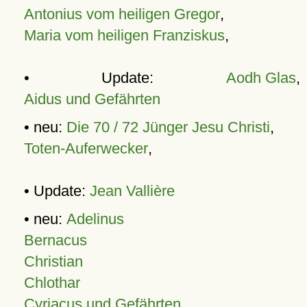
Antonius vom heiligen Gregor
,
Maria vom heiligen Franziskus
,
• Update:
Aodh Glas
,
Aidus und Gefährten
• neu:
Die 70 / 72 Jünger Jesu Christi
,
Toten-Auferwecker
,
• Update:
Jean Vallière
• neu:
Adelinus
Bernacus
Christian
Chlothar
Cyriacus und Gefährten