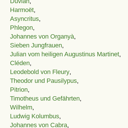
Duvian
,
Harmoët
,
Asyncritus
,
Phlegon
,
Johannes von Organyà
,
Sieben Jungfrauen
,
Julian vom heiligen Augustinus Martinet
,
Cléden
,
Leodebold von Fleury
,
Theodor und Pausilypus
,
Pitrion
,
Timotheus und Gefährten
,
Wilhelm
,
Ludwig Kolumbus
,
Johannes von Cabra
,