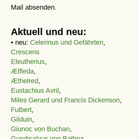
Mail absenden.
Aktuell und neu:
• neu:
Celerinus und Gefährten
,
Crescens
Eleutherius
,
Ælfleda
,
Æthelred
,
Eustachius Avril
,
Miles Gerard und Francis Dickenson
,
Fulbert
,
Gilduin
,
Giunoc von Buchan
,
Gundisalvus von Balboa
,