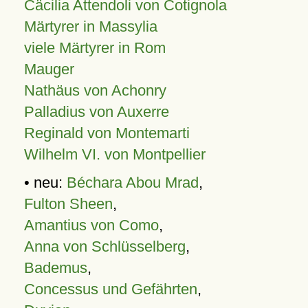
Cäcilia Attendoli von Cotignola
Märtyrer in Massylia
viele Märtyrer in Rom
Mauger
Nathäus von Achonry
Palladius von Auxerre
Reginald von Montemarti
Wilhelm VI. von Montpellier
• neu:
Béchara Abou Mrad
,
Fulton Sheen
,
Amantius von Como
,
Anna von Schlüsselberg
,
Bademus
,
Concessus und Gefährten
,