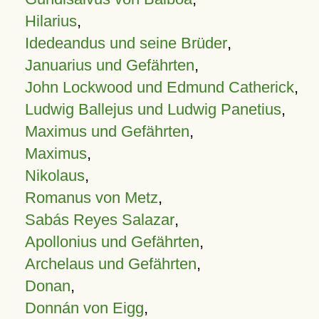
Hilarius
,
Idedeandus und seine Brüder
,
Januarius und Gefährten
,
John Lockwood und Edmund Catherick
,
Ludwig Ballejus und Ludwig Panetius
,
Maximus und Gefährten
,
Maximus
,
Nikolaus
,
Romanus von Metz
,
Sabás Reyes Salazar
,
Apollonius und Gefährten
,
Archelaus und Gefährten
,
Donan
,
Donnán von Eigg
,