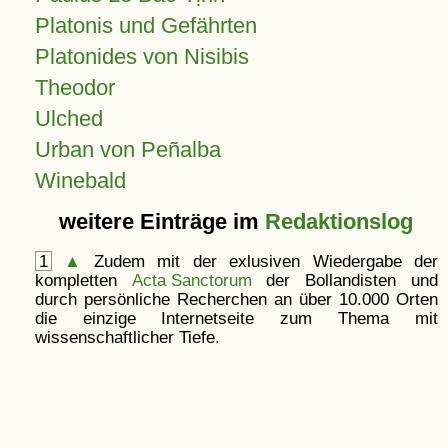
Platonis und Gefährten
Platonides von Nisibis
Theodor
Ulched
Urban von Peñalba
Winebald
weitere Einträge im
Redaktionslog
1
▲
Zudem mit der exlusiven Wiedergabe der
kompletten
Acta Sanctorum
der Bollandisten und
durch persönliche Recherchen an über 10.000 Orten
die einzige Internetseite zum Thema mit
wissenschaftlicher Tiefe.