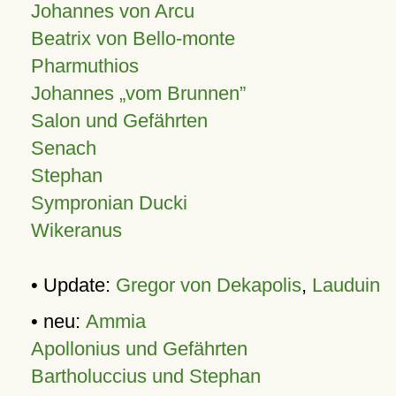
Johannes von Arcu
Beatrix von Bello-monte
Pharmuthios
Johannes
vom Brunnen
Salon und Gefährten
Senach
Stephan
Sympronian Ducki
Wikeranus
• Update:
Gregor von Dekapolis
,
Lauduin
• neu:
Ammia
Apollonius und Gefährten
Bartholuccius und Stephan