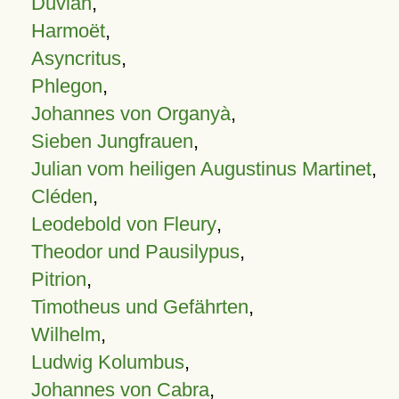
Duvian
,
Harmoët
,
Asyncritus
,
Phlegon
,
Johannes von Organyà
,
Sieben Jungfrauen
,
Julian vom heiligen Augustinus Martinet
,
Cléden
,
Leodebold von Fleury
,
Theodor und Pausilypus
,
Pitrion
,
Timotheus und Gefährten
,
Wilhelm
,
Ludwig Kolumbus
,
Johannes von Cabra
,