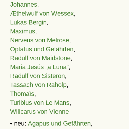
Johannes
,
Æthelwulf von Wessex
,
Lukas Bergin
,
Maximus
,
Nerveus von Melrose
,
Optatus und Gefährten
,
Radulf von Maidstone
,
Maria Jesús „a Luna”
,
Radulf von Sisteron
,
Tassach von Raholp
,
Thomaïs
,
Turibius von Le Mans
,
Wilicarus von Vienne
• neu:
Agapus und Gefährten
,