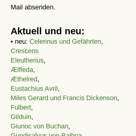
Mail absenden.
Aktuell und neu:
• neu:
Celerinus und Gefährten
,
Crescens
Eleutherius
,
Ælfleda
,
Æthelred
,
Eustachius Avril
,
Miles Gerard und Francis Dickenson
,
Fulbert
,
Gilduin
,
Giunoc von Buchan
,
Gundisalvus von Balboa
,