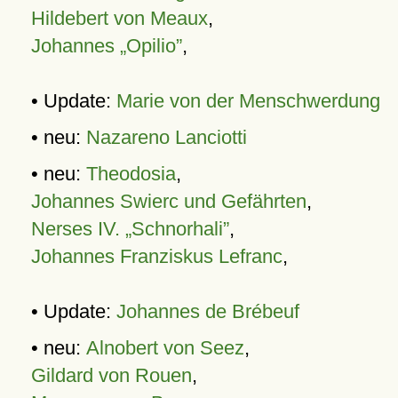
Hildebert von Meaux
,
Johannes „Opilio”
,
• Update:
Marie von der Menschwerdung
• neu:
Nazareno Lanciotti
• neu:
Theodosia
,
Johannes Swierc und Gefährten
,
Nerses IV. „Schnorhali”
,
Johannes Franziskus Lefranc
,
• Update:
Johannes de Brébeuf
• neu:
Alnobert von Seez
,
Gildard von Rouen
,