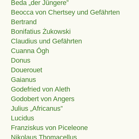
Beda „der Jüngere”
Beocca von Chertsey und Gefährten
Bertrand
Bonifatius Żukowski
Claudius und Gefährten
Cuanna Ógh
Donus
Douerouet
Gaianus
Godefried von Aleth
Godobert von Angers
Julius
Africanus
Lucidus
Franziskus von Piceleone
Nikolaus Thomacellus