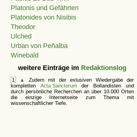
Platonis und Gefährten
Platonides von Nisibis
Theodor
Ulched
Urban von Peñalba
Winebald
weitere Einträge im
Redaktionslog
1
▲
Zudem mit der exlusiven Wiedergabe der
kompletten
Acta Sanctorum
der Bollandisten und
durch persönliche Recherchen an über 10.000 Orten
die einzige Internetseite zum Thema mit
wissenschaftlicher Tiefe.