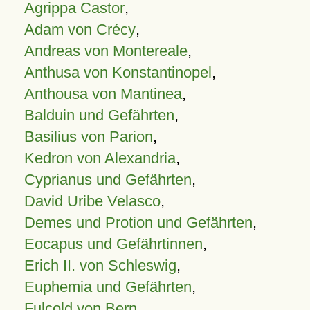
Agrippa Castor
,
Adam von Crécy
,
Andreas von Montereale
,
Anthusa von Konstantinopel
,
Anthousa von Mantinea
,
Balduin und Gefährten
,
Basilius von Parion
,
Kedron von Alexandria
,
Cyprianus und Gefährten
,
David Uribe Velasco
,
Demes und Protion und Gefährten
,
Eocapus und Gefährtinnen
,
Erich II. von Schleswig
,
Euphemia und Gefährten
,
Fulcold von Bern
,