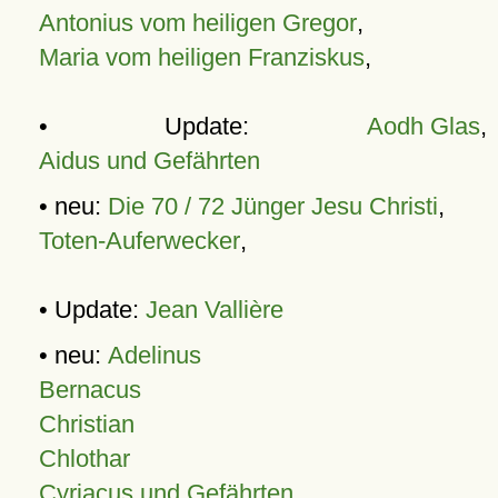
Antonius vom heiligen Gregor
,
Maria vom heiligen Franziskus
,
• Update:
Aodh Glas
,
Aidus und Gefährten
• neu:
Die 70 / 72 Jünger Jesu Christi
,
Toten-Auferwecker
,
• Update:
Jean Vallière
• neu:
Adelinus
Bernacus
Christian
Chlothar
Cyriacus und Gefährten