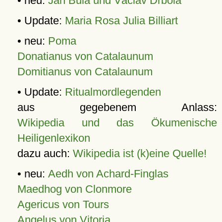
• neu:
Jan Bula und Václav Drbola
• Update:
Maria Rosa Julia Billiart
• neu:
Poma
Donatianus von Catalaunum
Domitianus von Catalaunum
• Update:
Ritualmordlegenden
aus gegebenem Anlass:
Wikipedia und das Ökumenische
Heiligenlexikon
dazu auch:
Wikipedia ist (k)eine Quelle!
• neu:
Aedh von Achard-Finglas
Maedhog von Clonmore
Agericus von Tours
Angelus von Vitoria