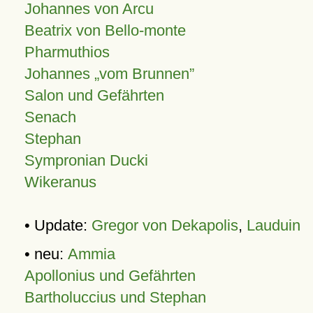
Johannes von Arcu
Beatrix von Bello-monte
Pharmuthios
Johannes
vom Brunnen
Salon und Gefährten
Senach
Stephan
Sympronian Ducki
Wikeranus
• Update:
Gregor von Dekapolis
,
Lauduin
• neu:
Ammia
Apollonius und Gefährten
Bartholuccius und Stephan