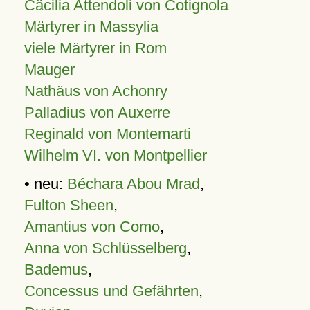
Cäcilia Attendoli von Cotignola
Märtyrer in Massylia
viele Märtyrer in Rom
Mauger
Nathäus von Achonry
Palladius von Auxerre
Reginald von Montemarti
Wilhelm VI. von Montpellier
• neu:
Béchara Abou Mrad
,
Fulton Sheen
,
Amantius von Como
,
Anna von Schlüsselberg
,
Bademus
,
Concessus und Gefährten
,