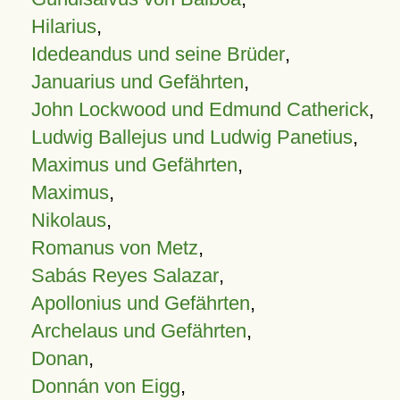
Hilarius
,
Idedeandus und seine Brüder
,
Januarius und Gefährten
,
John Lockwood und Edmund Catherick
,
Ludwig Ballejus und Ludwig Panetius
,
Maximus und Gefährten
,
Maximus
,
Nikolaus
,
Romanus von Metz
,
Sabás Reyes Salazar
,
Apollonius und Gefährten
,
Archelaus und Gefährten
,
Donan
,
Donnán von Eigg
,