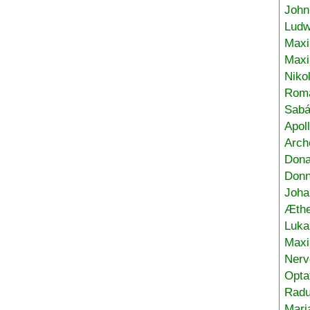
John
Ludw
Maxi
Max
Niko
Roma
Sabá
Apol
Arch
Don
Donn
Joha
Æthe
Luka
Max
Nerv
Opta
Radu
Mari