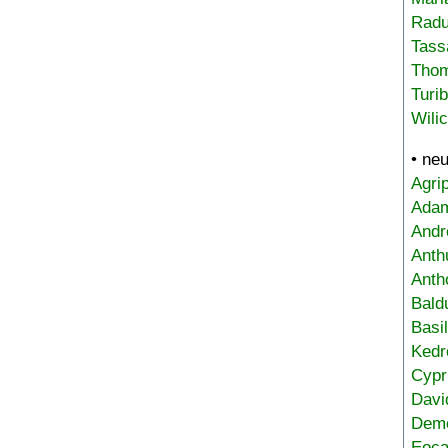
Radu
Tass
Tho
Turi
Wili
• ne
Agri
Adam
Andr
Anth
Anth
Bald
Basi
Kedr
Cypr
Davi
Deme
Eoca