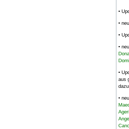
• Up
• ne
• Up
• ne
Dona
Domi
• Up
aus 
dazu
• ne
Maed
Ager
Ange
Canc