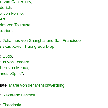
in von Canterbury
,
dorich
,
ia von Fermo
,
ert
,
elm von Toulouse
,
xarium
u:
Johannes von Shanghai und San Francisco
,
ziskus Xaver Truong Buu Diep
u:
Eudo
,
rius von Tongern
,
ebert von Meaux
,
nnes „Opilio”
,
date:
Marie von der Menschwerdung
u:
Nazareno Lanciotti
u:
Theodosia
,