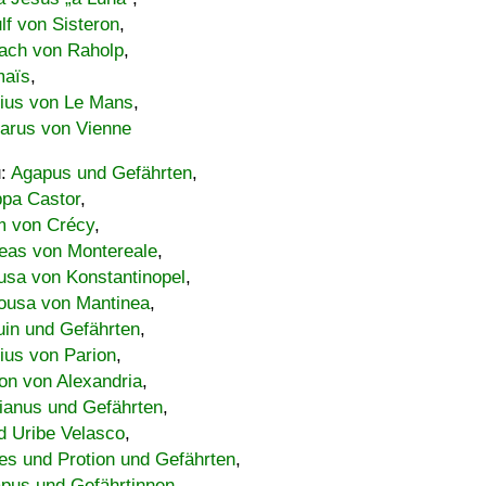
lf von Sisteron
,
ach von Raholp
,
maïs
,
bius von Le Mans
,
carus von Vienne
u:
Agapus und Gefährten
,
ppa Castor
,
 von Crécy
,
eas von Montereale
,
usa von Konstantinopel
,
ousa von Mantinea
,
uin und Gefährten
,
lius von Parion
,
on von Alexandria
,
ianus und Gefährten
,
d Uribe Velasco
,
s und Protion und Gefährten
,
pus und Gefährtinnen
,