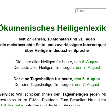
Ökumenisches Heiligenlexi
seit
27 Jahren, 10 Monaten und 21 Tagen
die meistbesuchte Seite und zuverlässigste Internetque
über Heilige in deutscher Sprache
Die Liste aller Heiligen für heute,
den 6. August
Die Liste aller Heiligen für morgen,
den 7. August
Der eine Tagesheilige für heute
, den 6. August
Der eine Tagesheilige für morgen
, den 7. August
Service:
Wir schicken Ihnen den
Tagesheiligen
jeden Mo
kostenlos in Ihr E-Mail-Postfach. Zum Bestellen bitte die
Mail-Formular
aufrufen und die Mail absenden.