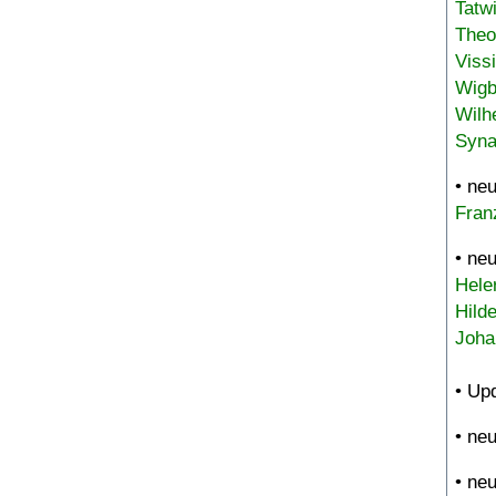
Tatw
Theo
Viss
Wigb
Wilh
Syna
• ne
Fran
• ne
Hele
Hild
Joha
• Up
• ne
• ne