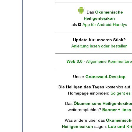
Das
Ökumenische
Heiligenlexikon
als
App für Android-Handys
Update für unseren Stick?
Anleitung lesen oder bestellen
Web 3.0
-
Allgemeine Kommentare
Unser
Grünewald-Desktop
Die Heiligen des Tages
kostenlos auf 
Homepage einbinden:
So geht es
Das
Ökumenische Heiligenlexiko
weiterempfehlen?
Banner + links
Was andere über das
Ökumenisch
Heiligenlexikon
sagen:
Lob und Kri