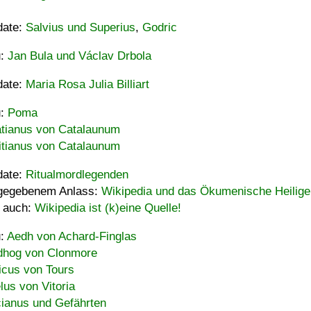
date:
Salvius und Superius
,
Godric
u:
Jan Bula und Václav Drbola
date:
Maria Rosa Julia Billiart
u:
Poma
tianus von Catalaunum
tianus von Catalaunum
date:
Ritualmordlegenden
gegebenem Anlass:
Wikipedia und das Ökumenische Heilige
 auch:
Wikipedia ist (k)eine Quelle!
u:
Aedh von Achard-Finglas
hog von Clonmore
icus von Tours
lus von Vitoria
ianus und Gefährten