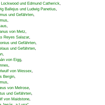
 Lockwood und Edmund Catherick
,
ig Ballejus und Ludwig Panetius
,
mus und Gefährten
,
imus
,
laus
,
nus von Metz
,
s Reyes Salazar
,
lonius und Gefährten
,
elaus und Gefährten
,
an
,
án von Eigg
,
nnes
,
lwulf von Wessex
,
s Bergin
,
imus
,
eus von Melrose
,
tus und Gefährten
,
lf von Maidstone
,
a Jesús „a Luna”
,