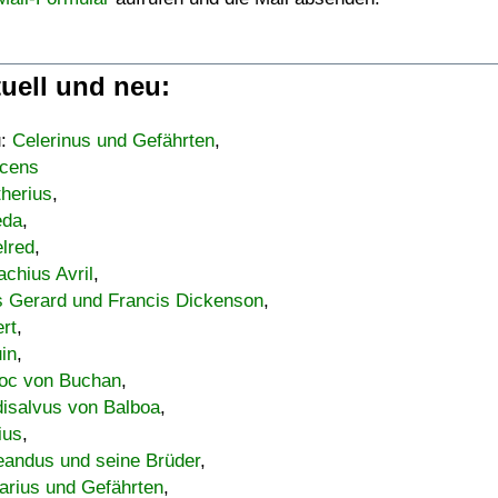
uell und neu:
u:
Celerinus und Gefährten
,
cens
therius
,
eda
,
lred
,
achius Avril
,
s Gerard und Francis Dickenson
,
ert
,
uin
,
oc von Buchan
,
isalvus von Balboa
,
ius
,
eandus und seine Brüder
,
arius und Gefährten
,