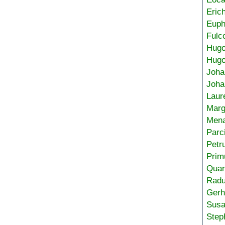
Eric
Euph
Fulc
Hug
Hugo
Joha
Joha
Laur
Marg
Mena
Parc
Petr
Prim
Quar
Radu
Gerh
Sus
Step