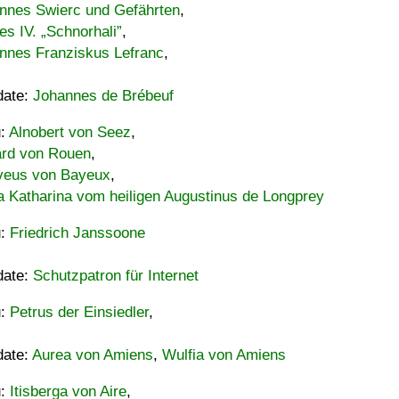
nnes Swierc und Gefährten
,
es IV. „Schnorhali”
,
nnes Franziskus Lefranc
,
date:
Johannes de Brébeuf
u:
Alnobert von Seez
,
ard von Rouen
,
eus von Bayeux
,
a Katharina vom heiligen Augustinus de Longprey
u:
Friedrich Janssoone
date:
Schutzpatron für Internet
u:
Petrus der Einsiedler
,
date:
Aurea von Amiens
,
Wulfia von Amiens
u:
Itisberga von Aire
,