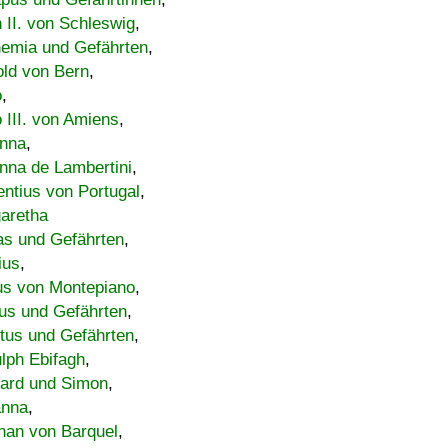
h II. von Schleswig
,
emia und Gefährten
,
old von Bern
,
o
,
 III. von Amiens
,
nna
,
nna de Lambertini
,
entius von Portugal
,
aretha
s und Gefährten
,
ius
,
us von Montepiano
,
us und Gefährten
,
tus und Gefährten
,
lph Ebifagh
,
ard und Simon
,
anna
,
han von Barquel
,