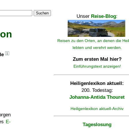
Suchen
Unser
Reise-Blog
:
kon
Reisen zu den Orten, an denen die Hei
lebten und verehrt werden.
lle
1
Zum ersten Mal hier?
Einführungstext anzeigen!
Heiligenlexikon aktuell:
200. Todestag:
Johanna-Antida Thouret
Heiligenlexikon aktuell-Archiv
rgen
ses
E-
Tageslosung