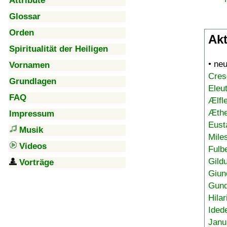
Attribute
Glossar
Orden
Akt
Spiritualität der Heiligen
• ne
Vornamen
Cres
Grundlagen
Eleu
FAQ
Ælfl
Æthe
Impressum
Eust
Musik
Mile
Videos
Fulb
Gild
Vorträge
Giun
Gund
Hilar
Ided
Janu