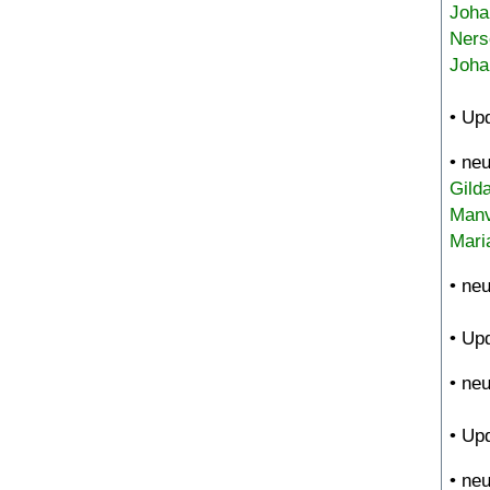
Joha
Ners
Joha
• Up
• ne
Gild
Manv
Mari
• ne
• Up
• ne
• Up
• ne