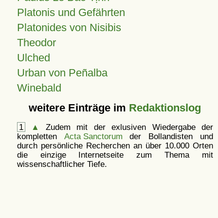
Platonis und Gefährten
Platonides von Nisibis
Theodor
Ulched
Urban von Peñalba
Winebald
weitere Einträge im
Redaktionslog
1
▲
Zudem mit der exlusiven Wiedergabe der
kompletten
Acta Sanctorum
der Bollandisten und
durch persönliche Recherchen an über 10.000 Orten
die einzige Internetseite zum Thema mit
wissenschaftlicher Tiefe.