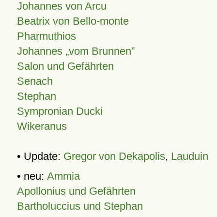
Johannes von Arcu
Beatrix von Bello-monte
Pharmuthios
Johannes
vom Brunnen
Salon und Gefährten
Senach
Stephan
Sympronian Ducki
Wikeranus
• Update:
Gregor von Dekapolis
,
Lauduin
• neu:
Ammia
Apollonius und Gefährten
Bartholuccius und Stephan