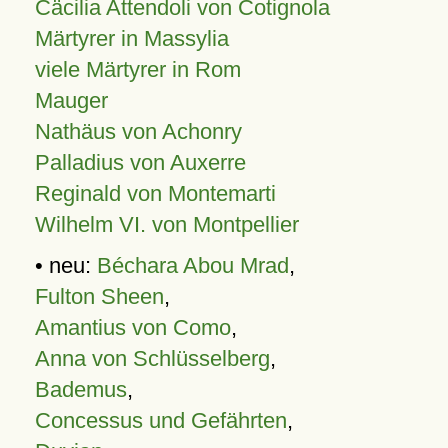
Cäcilia Attendoli von Cotignola
Märtyrer in Massylia
viele Märtyrer in Rom
Mauger
Nathäus von Achonry
Palladius von Auxerre
Reginald von Montemarti
Wilhelm VI. von Montpellier
• neu:
Béchara Abou Mrad
,
Fulton Sheen
,
Amantius von Como
,
Anna von Schlüsselberg
,
Bademus
,
Concessus und Gefährten
,