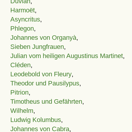
Duvian
,
Harmoët
,
Asyncritus
,
Phlegon
,
Johannes von Organyà
,
Sieben Jungfrauen
,
Julian vom heiligen Augustinus Martinet
,
Cléden
,
Leodebold von Fleury
,
Theodor und Pausilypus
,
Pitrion
,
Timotheus und Gefährten
,
Wilhelm
,
Ludwig Kolumbus
,
Johannes von Cabra
,