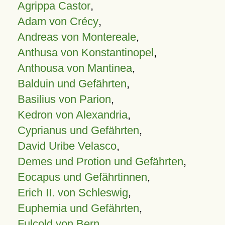
Agrippa Castor
,
Adam von Crécy
,
Andreas von Montereale
,
Anthusa von Konstantinopel
,
Anthousa von Mantinea
,
Balduin und Gefährten
,
Basilius von Parion
,
Kedron von Alexandria
,
Cyprianus und Gefährten
,
David Uribe Velasco
,
Demes und Protion und Gefährten
,
Eocapus und Gefährtinnen
,
Erich II. von Schleswig
,
Euphemia und Gefährten
,
Fulcold von Bern
,