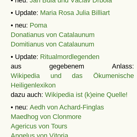
• neu:
Jan Bula und Václav Drbola
• Update:
Maria Rosa Julia Billiart
• neu:
Poma
Donatianus von Catalaunum
Domitianus von Catalaunum
• Update:
Ritualmordlegenden
aus gegebenem Anlass:
Wikipedia und das Ökumenische
Heiligenlexikon
dazu auch:
Wikipedia ist (k)eine Quelle!
• neu:
Aedh von Achard-Finglas
Maedhog von Clonmore
Agericus von Tours
Angelus von Vitoria