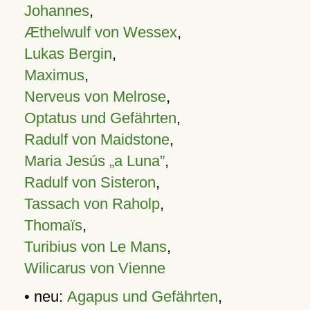
Johannes
,
Æthelwulf von Wessex
,
Lukas Bergin
,
Maximus
,
Nerveus von Melrose
,
Optatus und Gefährten
,
Radulf von Maidstone
,
Maria Jesús „a Luna”
,
Radulf von Sisteron
,
Tassach von Raholp
,
Thomaïs
,
Turibius von Le Mans
,
Wilicarus von Vienne
• neu:
Agapus und Gefährten
,