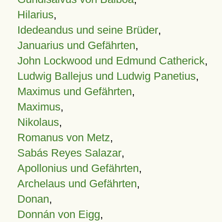
Hilarius
,
Idedeandus und seine Brüder
,
Januarius und Gefährten
,
John Lockwood und Edmund Catherick
,
Ludwig Ballejus und Ludwig Panetius
,
Maximus und Gefährten
,
Maximus
,
Nikolaus
,
Romanus von Metz
,
Sabás Reyes Salazar
,
Apollonius und Gefährten
,
Archelaus und Gefährten
,
Donan
,
Donnán von Eigg
,