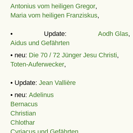
Antonius vom heiligen Gregor
,
Maria vom heiligen Franziskus
,
• Update:
Aodh Glas
,
Aidus und Gefährten
• neu:
Die 70 / 72 Jünger Jesu Christi
,
Toten-Auferwecker
,
• Update:
Jean Vallière
• neu:
Adelinus
Bernacus
Christian
Chlothar
Cyriacus und Gefährten