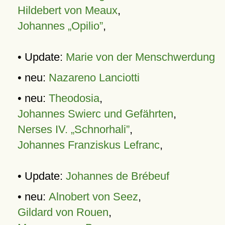
Hildebert von Meaux
,
Johannes „Opilio”
,
• Update:
Marie von der Menschwerdung
• neu:
Nazareno Lanciotti
• neu:
Theodosia
,
Johannes Swierc und Gefährten
,
Nerses IV. „Schnorhali”
,
Johannes Franziskus Lefranc
,
• Update:
Johannes de Brébeuf
• neu:
Alnobert von Seez
,
Gildard von Rouen
,