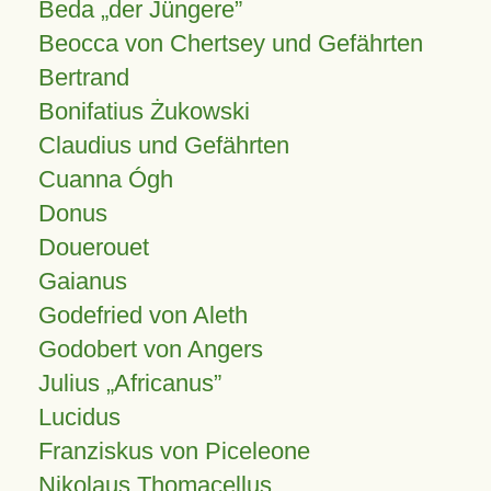
Beda „der Jüngere”
Beocca von Chertsey und Gefährten
Bertrand
Bonifatius Żukowski
Claudius und Gefährten
Cuanna Ógh
Donus
Douerouet
Gaianus
Godefried von Aleth
Godobert von Angers
Julius
Africanus
Lucidus
Franziskus von Piceleone
Nikolaus Thomacellus