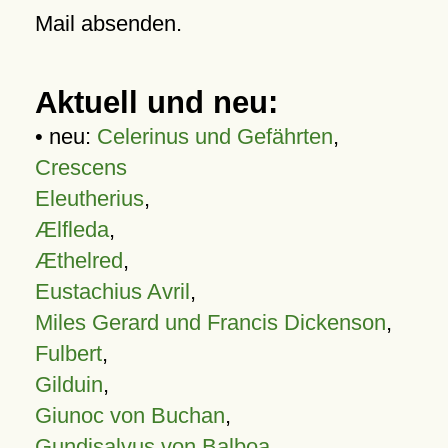
Mail absenden.
Aktuell und neu:
• neu:
Celerinus und Gefährten
,
Crescens
Eleutherius
,
Ælfleda
,
Æthelred
,
Eustachius Avril
,
Miles Gerard und Francis Dickenson
,
Fulbert
,
Gilduin
,
Giunoc von Buchan
,
Gundisalvus von Balboa
,