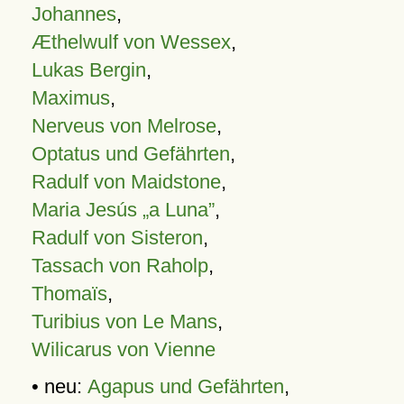
Johannes
,
Æthelwulf von Wessex
,
Lukas Bergin
,
Maximus
,
Nerveus von Melrose
,
Optatus und Gefährten
,
Radulf von Maidstone
,
Maria Jesús „a Luna”
,
Radulf von Sisteron
,
Tassach von Raholp
,
Thomaïs
,
Turibius von Le Mans
,
Wilicarus von Vienne
• neu:
Agapus und Gefährten
,