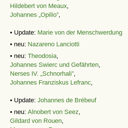
Hildebert von Meaux
,
Johannes „Opilio”
,
• Update:
Marie von der Menschwerdung
• neu:
Nazareno Lanciotti
• neu:
Theodosia
,
Johannes Swierc und Gefährten
,
Nerses IV. „Schnorhali”
,
Johannes Franziskus Lefranc
,
• Update:
Johannes de Brébeuf
• neu:
Alnobert von Seez
,
Gildard von Rouen
,