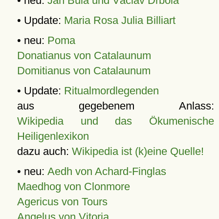
• neu:
Jan Bula und Václav Drbola
• Update:
Maria Rosa Julia Billiart
• neu:
Poma
Donatianus von Catalaunum
Domitianus von Catalaunum
• Update:
Ritualmordlegenden
aus gegebenem Anlass:
Wikipedia und das Ökumenische
Heiligenlexikon
dazu auch:
Wikipedia ist (k)eine Quelle!
• neu:
Aedh von Achard-Finglas
Maedhog von Clonmore
Agericus von Tours
Angelus von Vitoria