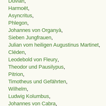
Duvian
,
Harmoët
,
Asyncritus
,
Phlegon
,
Johannes von Organyà
,
Sieben Jungfrauen
,
Julian vom heiligen Augustinus Martinet
,
Cléden
,
Leodebold von Fleury
,
Theodor und Pausilypus
,
Pitrion
,
Timotheus und Gefährten
,
Wilhelm
,
Ludwig Kolumbus
,
Johannes von Cabra
,