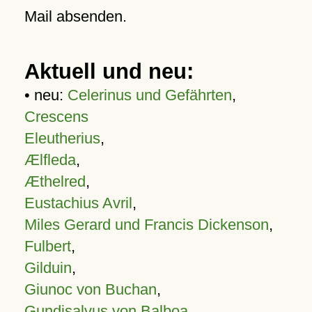
Mail absenden.
Aktuell und neu:
• neu:
Celerinus und Gefährten
,
Crescens
Eleutherius
,
Ælfleda
,
Æthelred
,
Eustachius Avril
,
Miles Gerard und Francis Dickenson
,
Fulbert
,
Gilduin
,
Giunoc von Buchan
,
Gundisalvus von Balboa
,