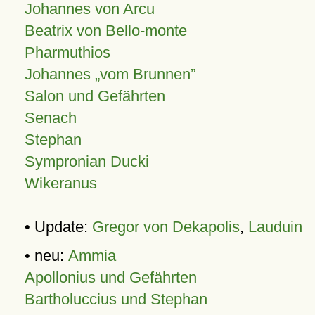
Johannes von Arcu
Beatrix von Bello-monte
Pharmuthios
Johannes
vom Brunnen
Salon und Gefährten
Senach
Stephan
Sympronian Ducki
Wikeranus
• Update:
Gregor von Dekapolis
,
Lauduin
• neu:
Ammia
Apollonius und Gefährten
Bartholuccius und Stephan