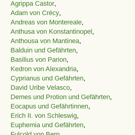
Agrippa Castor
,
Adam von Crécy
,
Andreas von Montereale
,
Anthusa von Konstantinopel
,
Anthousa von Mantinea
,
Balduin und Gefährten
,
Basilius von Parion
,
Kedron von Alexandria
,
Cyprianus und Gefährten
,
David Uribe Velasco
,
Demes und Protion und Gefährten
,
Eocapus und Gefährtinnen
,
Erich II. von Schleswig
,
Euphemia und Gefährten
,
Fulcold von Bern
,