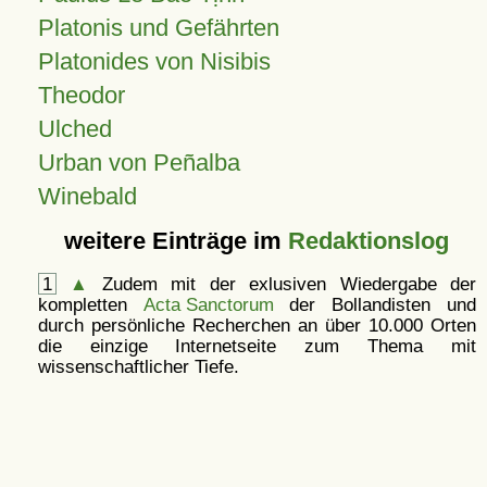
Platonis und Gefährten
Platonides von Nisibis
Theodor
Ulched
Urban von Peñalba
Winebald
weitere Einträge im
Redaktionslog
1
▲
Zudem mit der exlusiven Wiedergabe der
kompletten
Acta Sanctorum
der Bollandisten und
durch persönliche Recherchen an über 10.000 Orten
die einzige Internetseite zum Thema mit
wissenschaftlicher Tiefe.