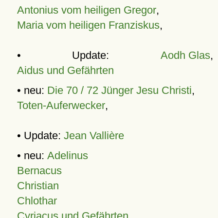
Antonius vom heiligen Gregor
,
Maria vom heiligen Franziskus
,
• Update:
Aodh Glas
,
Aidus und Gefährten
• neu:
Die 70 / 72 Jünger Jesu Christi
,
Toten-Auferwecker
,
• Update:
Jean Vallière
• neu:
Adelinus
Bernacus
Christian
Chlothar
Cyriacus und Gefährten