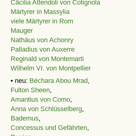
Cäcilia Attendoli von Cotignola
Märtyrer in Massylia
viele Märtyrer in Rom
Mauger
Nathäus von Achonry
Palladius von Auxerre
Reginald von Montemarti
Wilhelm VI. von Montpellier
• neu:
Béchara Abou Mrad
,
Fulton Sheen
,
Amantius von Como
,
Anna von Schlüsselberg
,
Bademus
,
Concessus und Gefährten
,