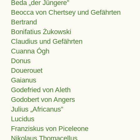
Beda „der Jüngere”
Beocca von Chertsey und Gefährten
Bertrand
Bonifatius Żukowski
Claudius und Gefährten
Cuanna Ógh
Donus
Douerouet
Gaianus
Godefried von Aleth
Godobert von Angers
Julius
Africanus
Lucidus
Franziskus von Piceleone
Nikolaus Thomacellus