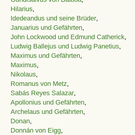
Hilarius
,
Idedeandus und seine Brüder
,
Januarius und Gefährten
,
John Lockwood und Edmund Catherick
,
Ludwig Ballejus und Ludwig Panetius
,
Maximus und Gefährten
,
Maximus
,
Nikolaus
,
Romanus von Metz
,
Sabás Reyes Salazar
,
Apollonius und Gefährten
,
Archelaus und Gefährten
,
Donan
,
Donnán von Eigg
,