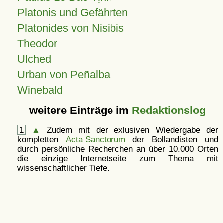
Platonis und Gefährten
Platonides von Nisibis
Theodor
Ulched
Urban von Peñalba
Winebald
weitere Einträge im
Redaktionslog
1
▲
Zudem mit der exlusiven Wiedergabe der
kompletten
Acta Sanctorum
der Bollandisten und
durch persönliche Recherchen an über 10.000 Orten
die einzige Internetseite zum Thema mit
wissenschaftlicher Tiefe.