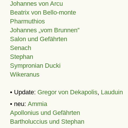
Johannes von Arcu
Beatrix von Bello-monte
Pharmuthios
Johannes
vom Brunnen
Salon und Gefährten
Senach
Stephan
Sympronian Ducki
Wikeranus
• Update:
Gregor von Dekapolis
,
Lauduin
• neu:
Ammia
Apollonius und Gefährten
Bartholuccius und Stephan