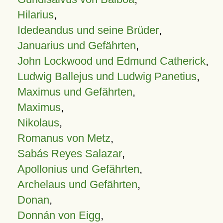
Hilarius
,
Idedeandus und seine Brüder
,
Januarius und Gefährten
,
John Lockwood und Edmund Catherick
,
Ludwig Ballejus und Ludwig Panetius
,
Maximus und Gefährten
,
Maximus
,
Nikolaus
,
Romanus von Metz
,
Sabás Reyes Salazar
,
Apollonius und Gefährten
,
Archelaus und Gefährten
,
Donan
,
Donnán von Eigg
,