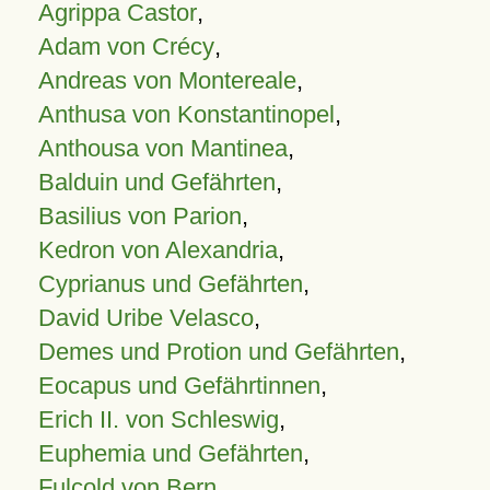
Agrippa Castor
,
Adam von Crécy
,
Andreas von Montereale
,
Anthusa von Konstantinopel
,
Anthousa von Mantinea
,
Balduin und Gefährten
,
Basilius von Parion
,
Kedron von Alexandria
,
Cyprianus und Gefährten
,
David Uribe Velasco
,
Demes und Protion und Gefährten
,
Eocapus und Gefährtinnen
,
Erich II. von Schleswig
,
Euphemia und Gefährten
,
Fulcold von Bern
,