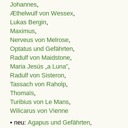
Johannes
,
Æthelwulf von Wessex
,
Lukas Bergin
,
Maximus
,
Nerveus von Melrose
,
Optatus und Gefährten
,
Radulf von Maidstone
,
Maria Jesús „a Luna”
,
Radulf von Sisteron
,
Tassach von Raholp
,
Thomaïs
,
Turibius von Le Mans
,
Wilicarus von Vienne
• neu:
Agapus und Gefährten
,