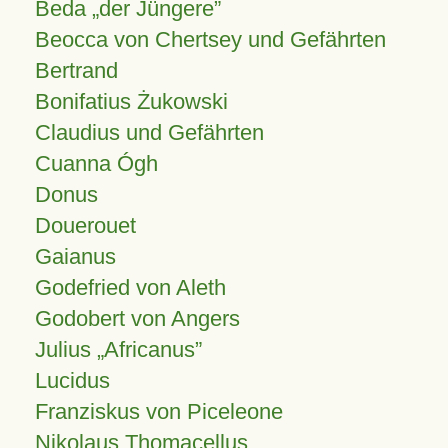
Beda „der Jüngere”
Beocca von Chertsey und Gefährten
Bertrand
Bonifatius Żukowski
Claudius und Gefährten
Cuanna Ógh
Donus
Douerouet
Gaianus
Godefried von Aleth
Godobert von Angers
Julius
Africanus
Lucidus
Franziskus von Piceleone
Nikolaus Thomacellus