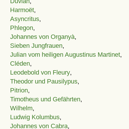
Duvian
,
Harmoët
,
Asyncritus
,
Phlegon
,
Johannes von Organyà
,
Sieben Jungfrauen
,
Julian vom heiligen Augustinus Martinet
,
Cléden
,
Leodebold von Fleury
,
Theodor und Pausilypus
,
Pitrion
,
Timotheus und Gefährten
,
Wilhelm
,
Ludwig Kolumbus
,
Johannes von Cabra
,