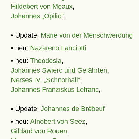
Hildebert von Meaux
,
Johannes „Opilio”
,
• Update:
Marie von der Menschwerdung
• neu:
Nazareno Lanciotti
• neu:
Theodosia
,
Johannes Swierc und Gefährten
,
Nerses IV. „Schnorhali”
,
Johannes Franziskus Lefranc
,
• Update:
Johannes de Brébeuf
• neu:
Alnobert von Seez
,
Gildard von Rouen
,