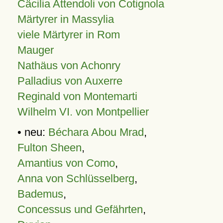
Cäcilia Attendoli von Cotignola
Märtyrer in Massylia
viele Märtyrer in Rom
Mauger
Nathäus von Achonry
Palladius von Auxerre
Reginald von Montemarti
Wilhelm VI. von Montpellier
• neu:
Béchara Abou Mrad
,
Fulton Sheen
,
Amantius von Como
,
Anna von Schlüsselberg
,
Bademus
,
Concessus und Gefährten
,