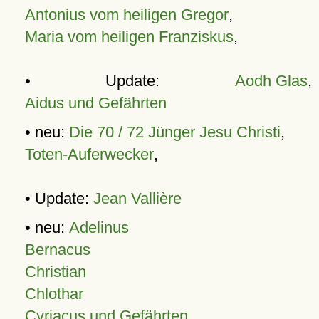
Antonius vom heiligen Gregor
,
Maria vom heiligen Franziskus
,
• Update:
Aodh Glas
,
Aidus und Gefährten
• neu:
Die 70 / 72 Jünger Jesu Christi
,
Toten-Auferwecker
,
• Update:
Jean Vallière
• neu:
Adelinus
Bernacus
Christian
Chlothar
Cyriacus und Gefährten