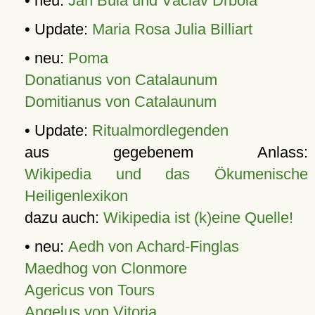
• neu:
Jan Bula und Václav Drbola
• Update:
Maria Rosa Julia Billiart
• neu:
Poma
Donatianus von Catalaunum
Domitianus von Catalaunum
• Update:
Ritualmordlegenden
aus gegebenem Anlass:
Wikipedia und das Ökumenische
Heiligenlexikon
dazu auch:
Wikipedia ist (k)eine Quelle!
• neu:
Aedh von Achard-Finglas
Maedhog von Clonmore
Agericus von Tours
Angelus von Vitoria