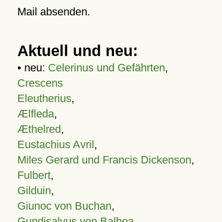
Mail absenden.
Aktuell und neu:
• neu:
Celerinus und Gefährten
,
Crescens
Eleutherius
,
Ælfleda
,
Æthelred
,
Eustachius Avril
,
Miles Gerard und Francis Dickenson
,
Fulbert
,
Gilduin
,
Giunoc von Buchan
,
Gundisalvus von Balboa
,