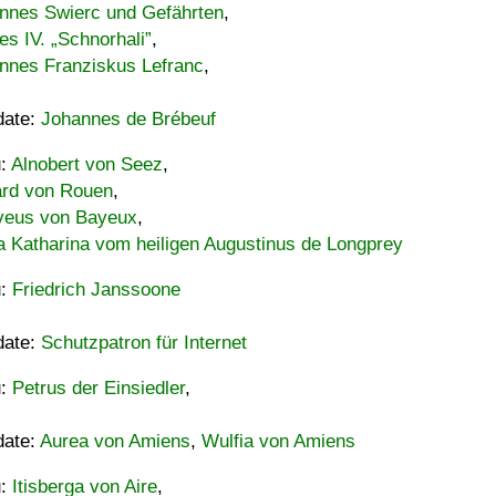
nnes Swierc und Gefährten
,
es IV. „Schnorhali”
,
nnes Franziskus Lefranc
,
date:
Johannes de Brébeuf
u:
Alnobert von Seez
,
ard von Rouen
,
eus von Bayeux
,
a Katharina vom heiligen Augustinus de Longprey
u:
Friedrich Janssoone
date:
Schutzpatron für Internet
u:
Petrus der Einsiedler
,
date:
Aurea von Amiens
,
Wulfia von Amiens
u:
Itisberga von Aire
,