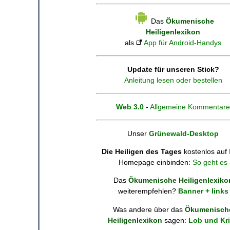
Das
Ökumenische
Heiligenlexikon
als
App für Android-Handys
Update für unseren Stick?
Anleitung lesen oder bestellen
Web 3.0
-
Allgemeine Kommentare
Unser
Grünewald-Desktop
Die Heiligen des Tages
kostenlos auf 
Homepage einbinden:
So geht es
Das
Ökumenische Heiligenlexiko
weiterempfehlen?
Banner + links
Was andere über das
Ökumenisch
Heiligenlexikon
sagen:
Lob und Kri