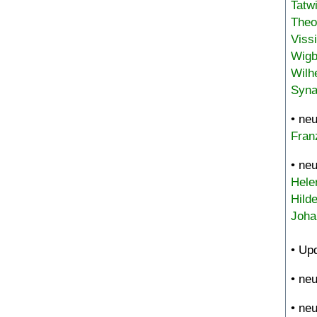
Tatw
Theo
Viss
Wigb
Wilh
Syna
• ne
Fran
• ne
Hele
Hild
Joha
• Up
• ne
• ne