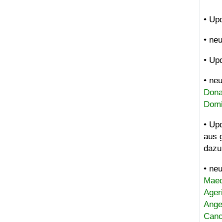
• Up
• ne
• Up
• ne
Dona
Domi
• Up
aus 
dazu
• ne
Maed
Ager
Ange
Canc