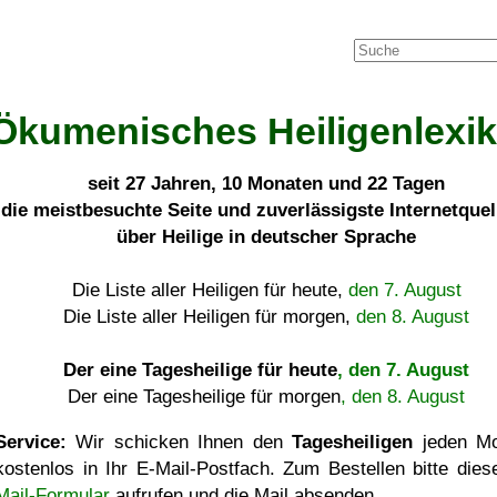
Ökumenisches Heiligenlexi
seit
27 Jahren, 10 Monaten und 22 Tagen
die meistbesuchte Seite und zuverlässigste Internetque
über Heilige in deutscher Sprache
Die Liste aller Heiligen für heute,
den 7. August
Die Liste aller Heiligen für morgen,
den 8. August
Der eine Tagesheilige für heute
, den 7. August
Der eine Tagesheilige für morgen
, den 8. August
Service:
Wir schicken Ihnen den
Tagesheiligen
jeden Mo
kostenlos in Ihr E-Mail-Postfach. Zum Bestellen bitte die
Mail-Formular
aufrufen und die Mail absenden.