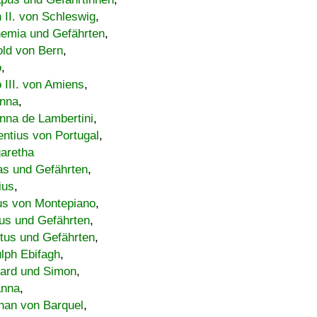
h II. von Schleswig
,
emia und Gefährten
,
old von Bern
,
o
,
 III. von Amiens
,
nna
,
nna de Lambertini
,
entius von Portugal
,
aretha
s und Gefährten
,
ius
,
us von Montepiano
,
us und Gefährten
,
tus und Gefährten
,
lph Ebifagh
,
ard und Simon
,
anna
,
han von Barquel
,