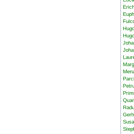
Eric
Euph
Fulc
Hug
Hugo
Joha
Joha
Laur
Marg
Mena
Parc
Petr
Prim
Quar
Radu
Gerh
Sus
Step