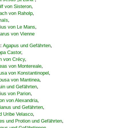
lf von Sisteron
,
ach von Raholp
,
maïs
,
bius von Le Mans
,
carus von Vienne
u:
Agapus und Gefährten
,
ppa Castor
,
 von Crécy
,
eas von Montereale
,
usa von Konstantinopel
,
ousa von Mantinea
,
uin und Gefährten
,
lius von Parion
,
on von Alexandria
,
ianus und Gefährten
,
d Uribe Velasco
,
s und Protion und Gefährten
,
pus und Gefährtinnen
,