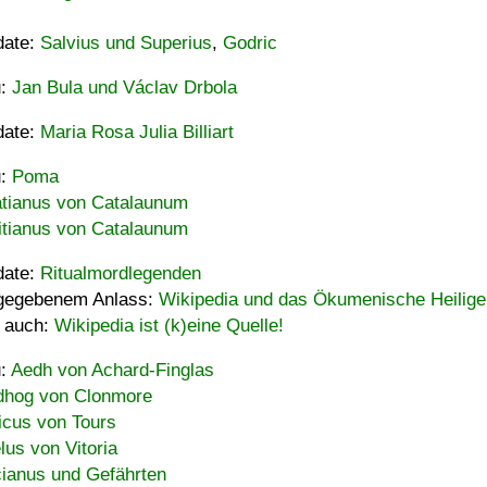
date:
Salvius und Superius
,
Godric
u:
Jan Bula und Václav Drbola
date:
Maria Rosa Julia Billiart
u:
Poma
tianus von Catalaunum
tianus von Catalaunum
date:
Ritualmordlegenden
gegebenem Anlass:
Wikipedia und das Ökumenische Heilige
 auch:
Wikipedia ist (k)eine Quelle!
u:
Aedh von Achard-Finglas
hog von Clonmore
icus von Tours
lus von Vitoria
ianus und Gefährten