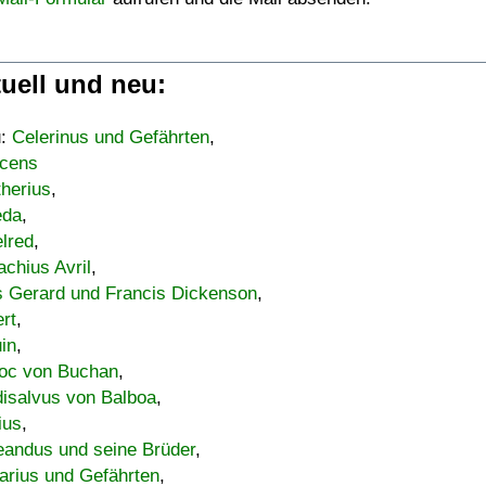
uell und neu:
u:
Celerinus und Gefährten
,
cens
therius
,
eda
,
lred
,
achius Avril
,
s Gerard und Francis Dickenson
,
ert
,
uin
,
oc von Buchan
,
isalvus von Balboa
,
ius
,
eandus und seine Brüder
,
arius und Gefährten
,