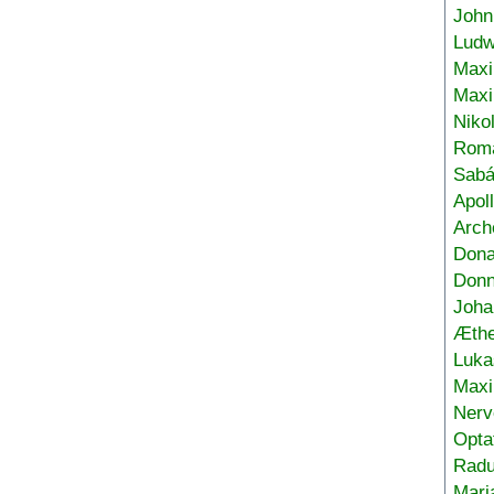
John
Ludw
Maxi
Max
Niko
Roma
Sabá
Apol
Arch
Don
Donn
Joha
Æthe
Luka
Max
Nerv
Opta
Radu
Mari