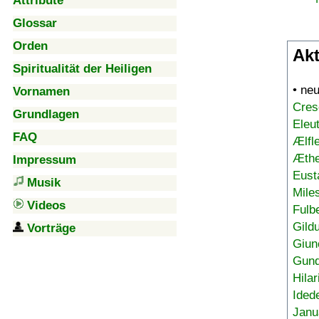
Attribute
Glossar
Orden
Akt
Spiritualität der Heiligen
• ne
Vornamen
Cres
Grundlagen
Eleu
FAQ
Ælfl
Æthe
Impressum
Eust
Musik
Mile
Videos
Fulb
Gild
Vorträge
Giun
Gund
Hilar
Ided
Janu