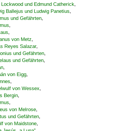
 Lockwood und Edmund Catherick
,
ig Ballejus und Ludwig Panetius
,
mus und Gefährten
,
imus
,
laus
,
nus von Metz
,
s Reyes Salazar
,
lonius und Gefährten
,
elaus und Gefährten
,
an
,
án von Eigg
,
nnes
,
lwulf von Wessex
,
s Bergin
,
imus
,
eus von Melrose
,
tus und Gefährten
,
lf von Maidstone
,
a Jesús „a Luna”
,