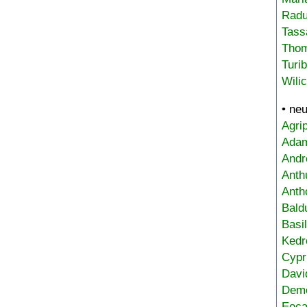
Radu
Tass
Tho
Turi
Wili
• ne
Agri
Adam
Andr
Anth
Anth
Bald
Basi
Kedr
Cypr
Davi
Deme
Eoca