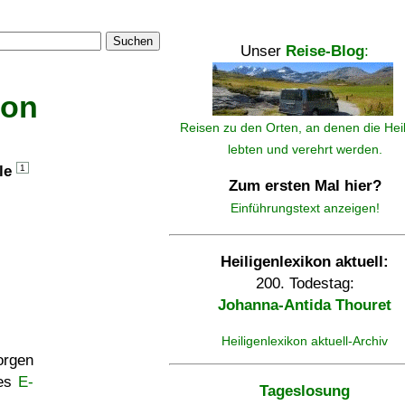
Suchen
Unser
Reise-Blog
:
kon
Reisen zu den Orten, an denen die Hei
lebten und verehrt werden.
lle
1
Zum ersten Mal hier?
Einführungstext anzeigen!
Heiligenlexikon aktuell:
200. Todestag:
Johanna-Antida Thouret
Heiligenlexikon aktuell-Archiv
rgen
ses
E-
Tageslosung