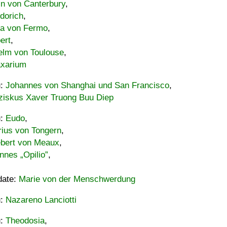
in von Canterbury
,
dorich
,
ia von Fermo
,
ert
,
elm von Toulouse
,
xarium
u:
Johannes von Shanghai und San Francisco
,
ziskus Xaver Truong Buu Diep
u:
Eudo
,
rius von Tongern
,
ebert von Meaux
,
nnes „Opilio”
,
date:
Marie von der Menschwerdung
u:
Nazareno Lanciotti
u:
Theodosia
,