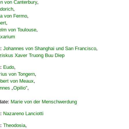
in von Canterbury
,
dorich
,
ia von Fermo
,
ert
,
elm von Toulouse
,
xarium
u:
Johannes von Shanghai und San Francisco
,
ziskus Xaver Truong Buu Diep
u:
Eudo
,
rius von Tongern
,
ebert von Meaux
,
nnes „Opilio”
,
date:
Marie von der Menschwerdung
u:
Nazareno Lanciotti
u:
Theodosia
,