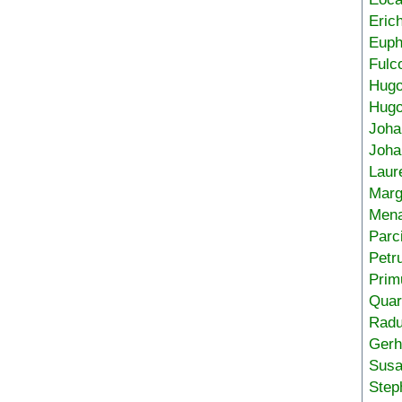
Eric
Euph
Fulc
Hug
Hugo
Joha
Joha
Laur
Marg
Mena
Parc
Petr
Prim
Quar
Radu
Gerh
Sus
Step