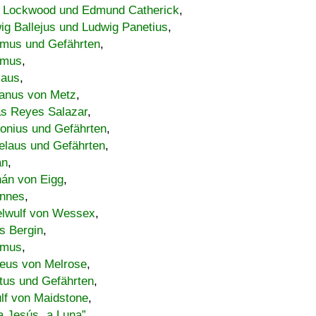
 Lockwood und Edmund Catherick
,
ig Ballejus und Ludwig Panetius
,
mus und Gefährten
,
imus
,
laus
,
nus von Metz
,
s Reyes Salazar
,
lonius und Gefährten
,
elaus und Gefährten
,
an
,
án von Eigg
,
nnes
,
lwulf von Wessex
,
s Bergin
,
imus
,
eus von Melrose
,
tus und Gefährten
,
lf von Maidstone
,
a Jesús „a Luna”
,