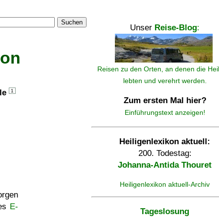
Suchen
Unser
Reise-Blog
:
kon
Reisen zu den Orten, an denen die Hei
lebten und verehrt werden.
lle
1
Zum ersten Mal hier?
Einführungstext anzeigen!
Heiligenlexikon aktuell:
200. Todestag:
Johanna-Antida Thouret
Heiligenlexikon aktuell-Archiv
rgen
ses
E-
Tageslosung