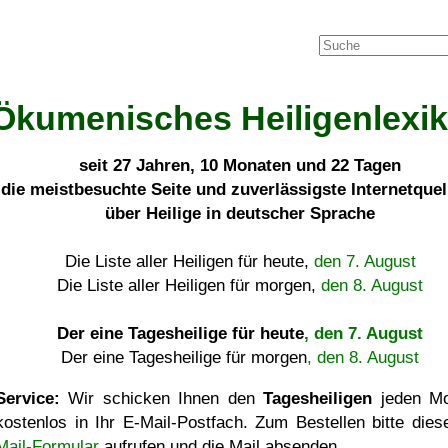
Ökumenisches Heiligenlexi
seit
27 Jahren, 10 Monaten und 22 Tagen
die meistbesuchte Seite und zuverlässigste Internetque
über Heilige in deutscher Sprache
Die Liste aller Heiligen für heute,
den 7. August
Die Liste aller Heiligen für morgen,
den 8. August
Der eine Tagesheilige für heute
, den 7. August
Der eine Tagesheilige für morgen
, den 8. August
Service:
Wir schicken Ihnen den
Tagesheiligen
jeden Mo
kostenlos in Ihr E-Mail-Postfach. Zum Bestellen bitte die
Mail-Formular
aufrufen und die Mail absenden.