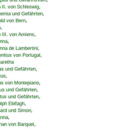
h II. von Schleswig
,
emia und Gefährten
,
old von Bern
,
o
,
 III. von Amiens
,
nna
,
nna de Lambertini
,
entius von Portugal
,
aretha
s und Gefährten
,
ius
,
us von Montepiano
,
us und Gefährten
,
tus und Gefährten
,
lph Ebifagh
,
ard und Simon
,
anna
,
han von Barquel
,