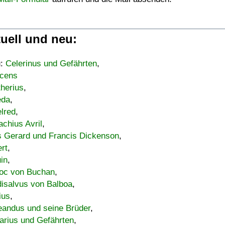
uell und neu:
u:
Celerinus und Gefährten
,
cens
therius
,
eda
,
lred
,
achius Avril
,
s Gerard und Francis Dickenson
,
ert
,
uin
,
oc von Buchan
,
isalvus von Balboa
,
ius
,
eandus und seine Brüder
,
arius und Gefährten
,