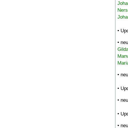
Joha
Ners
Joha
• Up
• ne
Gild
Manv
Mari
• ne
• Up
• ne
• Up
• ne