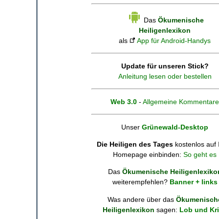
Das
Ökumenische
Heiligenlexikon
als
App für Android-Handys
Update für unseren Stick?
Anleitung lesen oder bestellen
Web 3.0
-
Allgemeine Kommentare
Unser
Grünewald-Desktop
Die Heiligen des Tages
kostenlos auf 
Homepage einbinden:
So geht es
Das
Ökumenische Heiligenlexiko
weiterempfehlen?
Banner + links
Was andere über das
Ökumenisch
Heiligenlexikon
sagen:
Lob und Kri