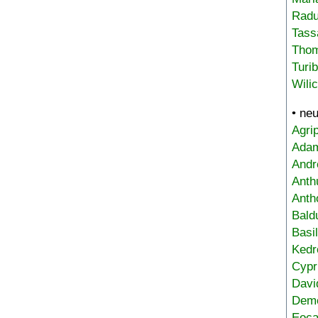
Radu
Tass
Tho
Turi
Wili
• ne
Agri
Adam
Andr
Anth
Anth
Bald
Basi
Kedr
Cypr
Davi
Deme
Eoca