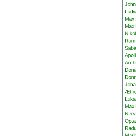
John
Ludw
Maxi
Max
Niko
Roma
Sabá
Apol
Arch
Don
Donn
Joha
Æthe
Luka
Max
Nerv
Opta
Radu
Mari