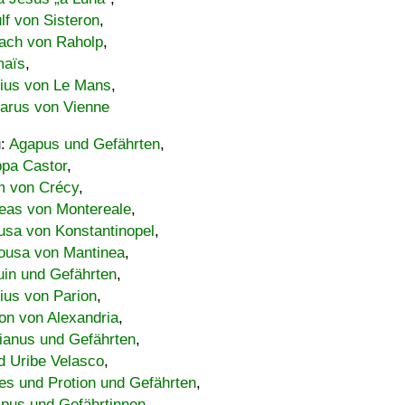
lf von Sisteron
,
ach von Raholp
,
maïs
,
bius von Le Mans
,
carus von Vienne
u:
Agapus und Gefährten
,
ppa Castor
,
 von Crécy
,
eas von Montereale
,
usa von Konstantinopel
,
ousa von Mantinea
,
uin und Gefährten
,
lius von Parion
,
on von Alexandria
,
ianus und Gefährten
,
d Uribe Velasco
,
s und Protion und Gefährten
,
pus und Gefährtinnen
,