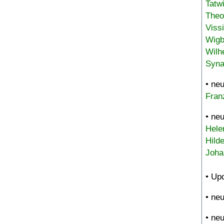
Tatw
Theo
Viss
Wigb
Wilh
Syna
• ne
Fran
• ne
Hele
Hild
Joha
• Up
• ne
• ne