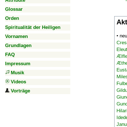
Attribute
Glossar
Orden
Akt
Spiritualität der Heiligen
• ne
Vornamen
Cres
Grundlagen
Eleu
FAQ
Ælfl
Æthe
Impressum
Eust
Musik
Mile
Videos
Fulb
Gild
Vorträge
Giun
Gund
Hilar
Ided
Janu