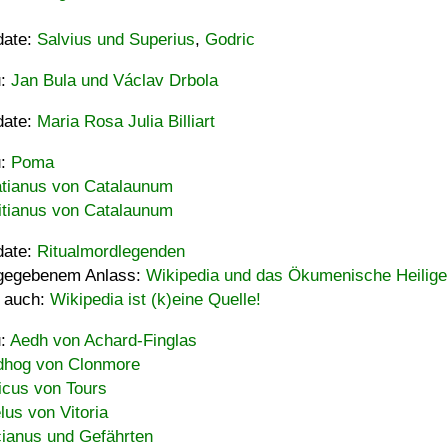
date:
Salvius und Superius
,
Godric
u:
Jan Bula und Václav Drbola
date:
Maria Rosa Julia Billiart
u:
Poma
tianus von Catalaunum
tianus von Catalaunum
date:
Ritualmordlegenden
gegebenem Anlass:
Wikipedia und das Ökumenische Heilige
 auch:
Wikipedia ist (k)eine Quelle!
u:
Aedh von Achard-Finglas
hog von Clonmore
icus von Tours
lus von Vitoria
ianus und Gefährten