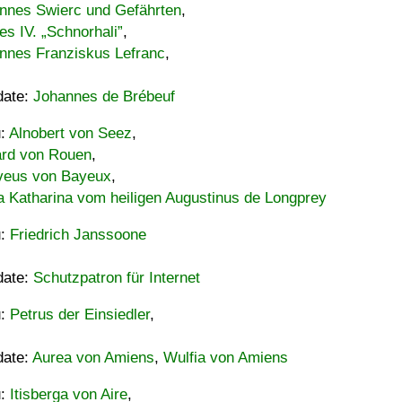
nnes Swierc und Gefährten
,
es IV. „Schnorhali”
,
nnes Franziskus Lefranc
,
date:
Johannes de Brébeuf
u:
Alnobert von Seez
,
ard von Rouen
,
eus von Bayeux
,
a Katharina vom heiligen Augustinus de Longprey
u:
Friedrich Janssoone
date:
Schutzpatron für Internet
u:
Petrus der Einsiedler
,
date:
Aurea von Amiens
,
Wulfia von Amiens
u:
Itisberga von Aire
,