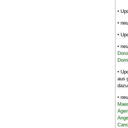
• Up
• ne
• Up
• ne
Dona
Domi
• Up
aus 
dazu
• ne
Maed
Ager
Ange
Canc