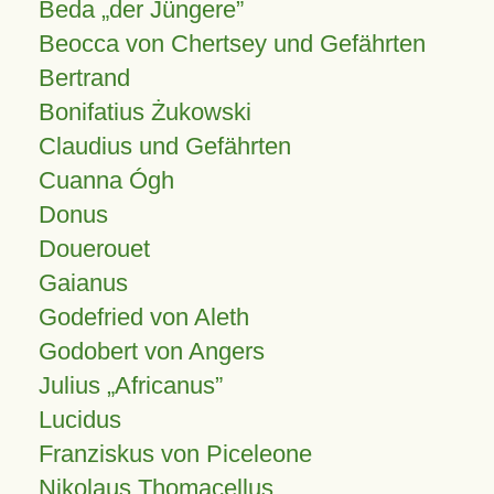
Beda „der Jüngere”
Beocca von Chertsey und Gefährten
Bertrand
Bonifatius Żukowski
Claudius und Gefährten
Cuanna Ógh
Donus
Douerouet
Gaianus
Godefried von Aleth
Godobert von Angers
Julius
Africanus
Lucidus
Franziskus von Piceleone
Nikolaus Thomacellus