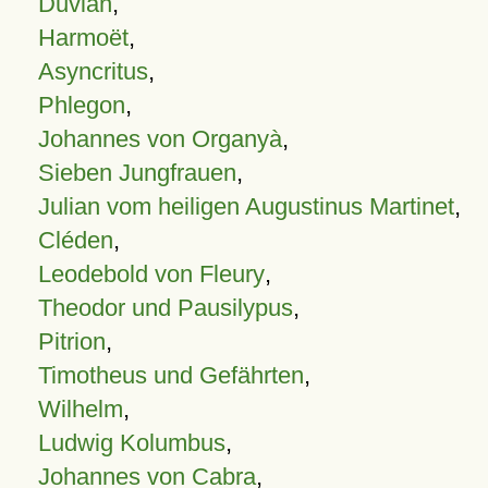
Duvian
,
Harmoët
,
Asyncritus
,
Phlegon
,
Johannes von Organyà
,
Sieben Jungfrauen
,
Julian vom heiligen Augustinus Martinet
,
Cléden
,
Leodebold von Fleury
,
Theodor und Pausilypus
,
Pitrion
,
Timotheus und Gefährten
,
Wilhelm
,
Ludwig Kolumbus
,
Johannes von Cabra
,