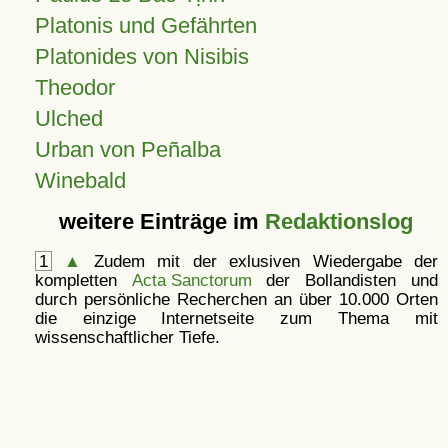
Platonis und Gefährten
Platonides von Nisibis
Theodor
Ulched
Urban von Peñalba
Winebald
weitere Einträge im
Redaktionslog
1
▲
Zudem mit der exlusiven Wiedergabe der
kompletten
Acta Sanctorum
der Bollandisten und
durch persönliche Recherchen an über 10.000 Orten
die einzige Internetseite zum Thema mit
wissenschaftlicher Tiefe.