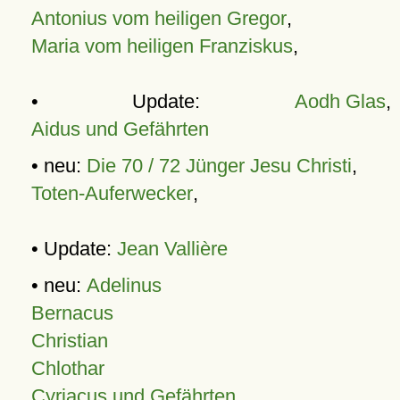
Antonius vom heiligen Gregor
,
Maria vom heiligen Franziskus
,
• Update:
Aodh Glas
,
Aidus und Gefährten
• neu:
Die 70 / 72 Jünger Jesu Christi
,
Toten-Auferwecker
,
• Update:
Jean Vallière
• neu:
Adelinus
Bernacus
Christian
Chlothar
Cyriacus und Gefährten