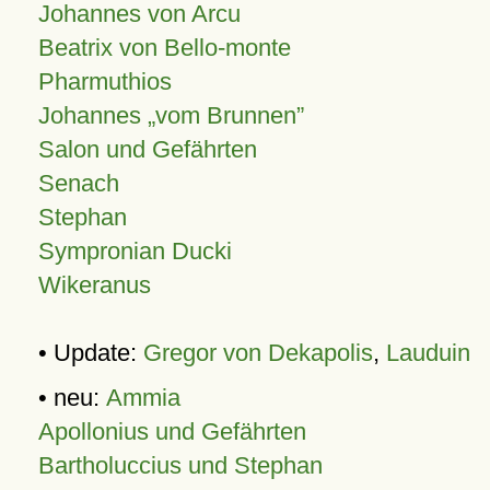
Johannes von Arcu
Beatrix von Bello-monte
Pharmuthios
Johannes
vom Brunnen
Salon und Gefährten
Senach
Stephan
Sympronian Ducki
Wikeranus
• Update:
Gregor von Dekapolis
,
Lauduin
• neu:
Ammia
Apollonius und Gefährten
Bartholuccius und Stephan