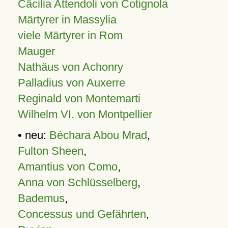
Cäcilia Attendoli von Cotignola
Märtyrer in Massylia
viele Märtyrer in Rom
Mauger
Nathäus von Achonry
Palladius von Auxerre
Reginald von Montemarti
Wilhelm VI. von Montpellier
• neu:
Béchara Abou Mrad
,
Fulton Sheen
,
Amantius von Como
,
Anna von Schlüsselberg
,
Bademus
,
Concessus und Gefährten
,