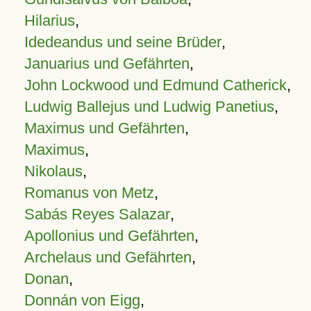
Hilarius
,
Idedeandus und seine Brüder
,
Januarius und Gefährten
,
John Lockwood und Edmund Catherick
,
Ludwig Ballejus und Ludwig Panetius
,
Maximus und Gefährten
,
Maximus
,
Nikolaus
,
Romanus von Metz
,
Sabás Reyes Salazar
,
Apollonius und Gefährten
,
Archelaus und Gefährten
,
Donan
,
Donnán von Eigg
,