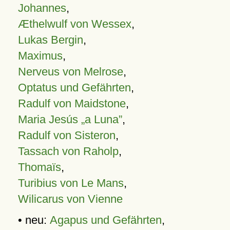
Johannes
,
Æthelwulf von Wessex
,
Lukas Bergin
,
Maximus
,
Nerveus von Melrose
,
Optatus und Gefährten
,
Radulf von Maidstone
,
Maria Jesús „a Luna”
,
Radulf von Sisteron
,
Tassach von Raholp
,
Thomaïs
,
Turibius von Le Mans
,
Wilicarus von Vienne
• neu:
Agapus und Gefährten
,