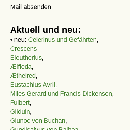
Mail absenden.
Aktuell und neu:
• neu:
Celerinus und Gefährten
,
Crescens
Eleutherius
,
Ælfleda
,
Æthelred
,
Eustachius Avril
,
Miles Gerard und Francis Dickenson
,
Fulbert
,
Gilduin
,
Giunoc von Buchan
,
Gundisalvus von Balboa
,