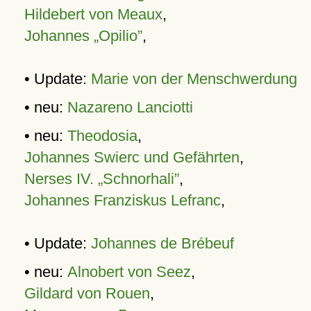
Hildebert von Meaux
,
Johannes „Opilio”
,
• Update:
Marie von der Menschwerdung
• neu:
Nazareno Lanciotti
• neu:
Theodosia
,
Johannes Swierc und Gefährten
,
Nerses IV. „Schnorhali”
,
Johannes Franziskus Lefranc
,
• Update:
Johannes de Brébeuf
• neu:
Alnobert von Seez
,
Gildard von Rouen
,