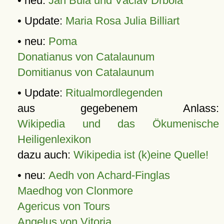
• neu:
Jan Bula und Václav Drbola
• Update:
Maria Rosa Julia Billiart
• neu:
Poma
Donatianus von Catalaunum
Domitianus von Catalaunum
• Update:
Ritualmordlegenden
aus gegebenem Anlass:
Wikipedia und das Ökumenische
Heiligenlexikon
dazu auch:
Wikipedia ist (k)eine Quelle!
• neu:
Aedh von Achard-Finglas
Maedhog von Clonmore
Agericus von Tours
Angelus von Vitoria