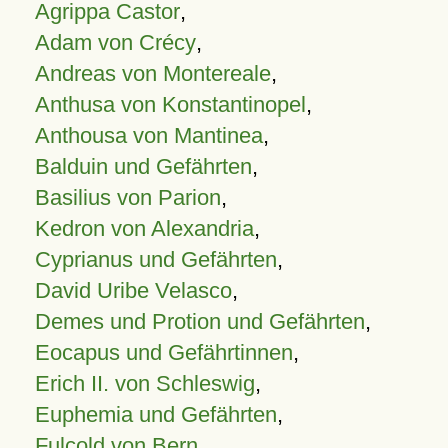
Agrippa Castor
,
Adam von Crécy
,
Andreas von Montereale
,
Anthusa von Konstantinopel
,
Anthousa von Mantinea
,
Balduin und Gefährten
,
Basilius von Parion
,
Kedron von Alexandria
,
Cyprianus und Gefährten
,
David Uribe Velasco
,
Demes und Protion und Gefährten
,
Eocapus und Gefährtinnen
,
Erich II. von Schleswig
,
Euphemia und Gefährten
,
Fulcold von Bern
,