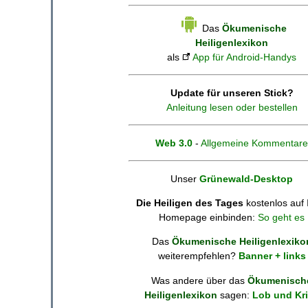
Das
Ökumenische
Heiligenlexikon
als
App für Android-Handys
Update für unseren Stick?
Anleitung lesen oder bestellen
Web 3.0
-
Allgemeine Kommentare
Unser
Grünewald-Desktop
Die Heiligen des Tages
kostenlos auf 
Homepage einbinden:
So geht es
Das
Ökumenische Heiligenlexiko
weiterempfehlen?
Banner + links
Was andere über das
Ökumenisch
Heiligenlexikon
sagen:
Lob und Kri