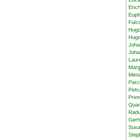
Eric
Euph
Fulc
Hug
Hugo
Joha
Joha
Laur
Marg
Mena
Parc
Petr
Prim
Quar
Radu
Gerh
Sus
Step