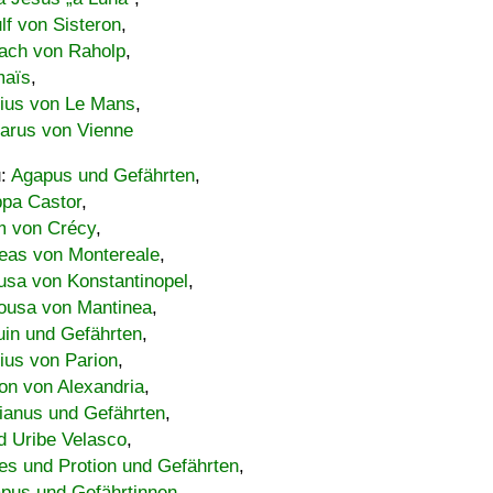
lf von Sisteron
,
ach von Raholp
,
maïs
,
bius von Le Mans
,
carus von Vienne
u:
Agapus und Gefährten
,
ppa Castor
,
 von Crécy
,
eas von Montereale
,
usa von Konstantinopel
,
ousa von Mantinea
,
uin und Gefährten
,
lius von Parion
,
on von Alexandria
,
ianus und Gefährten
,
d Uribe Velasco
,
s und Protion und Gefährten
,
pus und Gefährtinnen
,