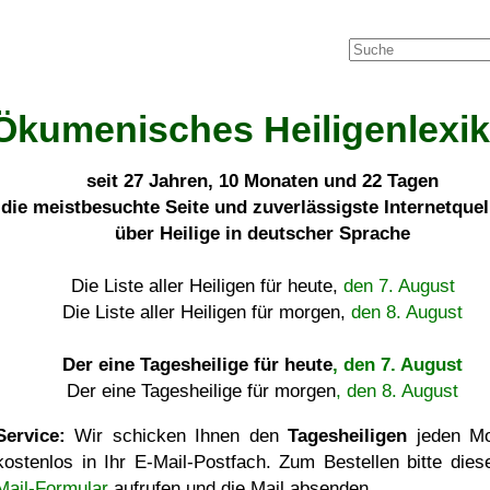
Ökumenisches Heiligenlexi
seit
27 Jahren, 10 Monaten und 22 Tagen
die meistbesuchte Seite und zuverlässigste Internetque
über Heilige in deutscher Sprache
Die Liste aller Heiligen für heute,
den 7. August
Die Liste aller Heiligen für morgen,
den 8. August
Der eine Tagesheilige für heute
, den 7. August
Der eine Tagesheilige für morgen
, den 8. August
Service:
Wir schicken Ihnen den
Tagesheiligen
jeden Mo
kostenlos in Ihr E-Mail-Postfach. Zum Bestellen bitte die
Mail-Formular
aufrufen und die Mail absenden.