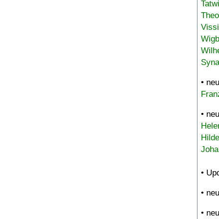
Tatw
Theo
Viss
Wigb
Wilh
Syna
• ne
Fran
• ne
Hele
Hild
Joha
• Up
• ne
• ne