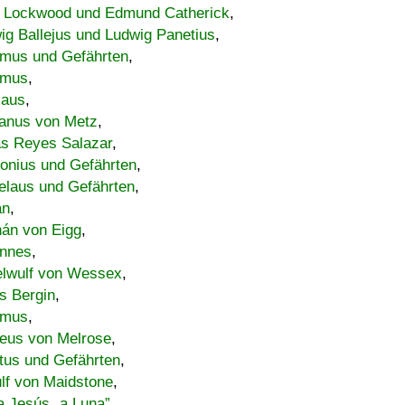
 Lockwood und Edmund Catherick
,
ig Ballejus und Ludwig Panetius
,
mus und Gefährten
,
imus
,
laus
,
nus von Metz
,
s Reyes Salazar
,
lonius und Gefährten
,
elaus und Gefährten
,
an
,
án von Eigg
,
nnes
,
lwulf von Wessex
,
s Bergin
,
imus
,
eus von Melrose
,
tus und Gefährten
,
lf von Maidstone
,
a Jesús „a Luna”
,