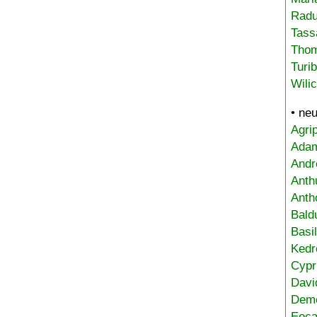
Radu
Tass
Tho
Turi
Wili
• ne
Agri
Adam
Andr
Anth
Anth
Bald
Basi
Kedr
Cypr
Davi
Deme
Eoca