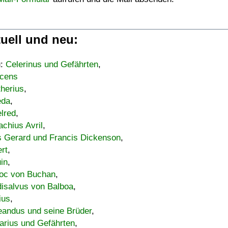
uell und neu:
u:
Celerinus und Gefährten
,
cens
therius
,
eda
,
lred
,
achius Avril
,
s Gerard und Francis Dickenson
,
ert
,
uin
,
oc von Buchan
,
isalvus von Balboa
,
ius
,
eandus und seine Brüder
,
arius und Gefährten
,