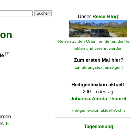
Suchen
Unser
Reise-Blog
:
kon
Reisen zu den Orten, an denen die Hei
lebten und verehrt werden.
lle
1
Zum ersten Mal hier?
Einführungstext anzeigen!
Heiligenlexikon aktuell:
200. Todestag:
Johanna-Antida Thouret
Heiligenlexikon aktuell-Archiv
rgen
ses
E-
Tageslosung