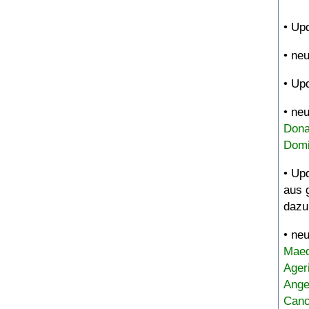
• Up
• ne
• Up
• ne
Dona
Domi
• Up
aus 
dazu
• ne
Maed
Ager
Ange
Canc