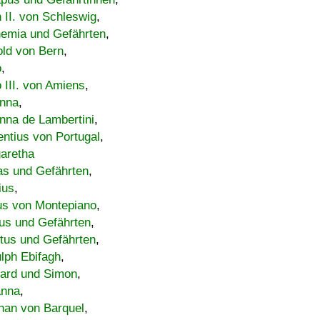
h II. von Schleswig
,
emia und Gefährten
,
old von Bern
,
o
,
 III. von Amiens
,
nna
,
nna de Lambertini
,
entius von Portugal
,
aretha
s und Gefährten
,
ius
,
us von Montepiano
,
us und Gefährten
,
tus und Gefährten
,
lph Ebifagh
,
ard und Simon
,
anna
,
han von Barquel
,