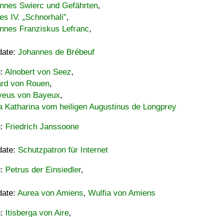
nnes Swierc und Gefährten
,
es IV. „Schnorhali”
,
nnes Franziskus Lefranc
,
date:
Johannes de Brébeuf
u:
Alnobert von Seez
,
ard von Rouen
,
eus von Bayeux
,
a Katharina vom heiligen Augustinus de Longprey
u:
Friedrich Janssoone
date:
Schutzpatron für Internet
u:
Petrus der Einsiedler
,
date:
Aurea von Amiens
,
Wulfia von Amiens
u:
Itisberga von Aire
,