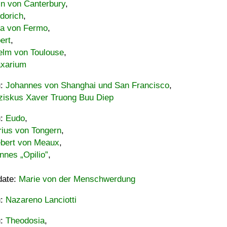
in von Canterbury
,
dorich
,
ia von Fermo
,
ert
,
elm von Toulouse
,
xarium
u:
Johannes von Shanghai und San Francisco
,
ziskus Xaver Truong Buu Diep
u:
Eudo
,
rius von Tongern
,
ebert von Meaux
,
nnes „Opilio”
,
date:
Marie von der Menschwerdung
u:
Nazareno Lanciotti
u:
Theodosia
,