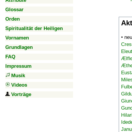
Attribute
Glossar
Orden
Akt
Spiritualität der Heiligen
• ne
Vornamen
Cres
Grundlagen
Eleu
FAQ
Ælfl
Æthe
Impressum
Eust
Musik
Mile
Videos
Fulb
Gild
Vorträge
Giun
Gund
Hilar
Ided
Janu