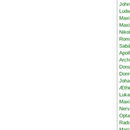
John
Ludw
Maxi
Max
Niko
Roma
Sabá
Apol
Arch
Don
Donn
Joha
Æthe
Luka
Max
Nerv
Opta
Radu
Mari