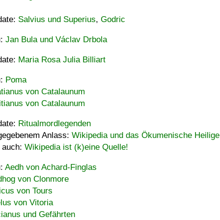
date:
Salvius und Superius
,
Godric
u:
Jan Bula und Václav Drbola
date:
Maria Rosa Julia Billiart
u:
Poma
tianus von Catalaunum
tianus von Catalaunum
date:
Ritualmordlegenden
gegebenem Anlass:
Wikipedia und das Ökumenische Heilige
 auch:
Wikipedia ist (k)eine Quelle!
u:
Aedh von Achard-Finglas
hog von Clonmore
icus von Tours
lus von Vitoria
ianus und Gefährten