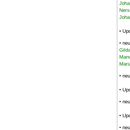
Joha
Ners
Joha
• Up
• ne
Gild
Manv
Mari
• ne
• Up
• ne
• Up
• ne