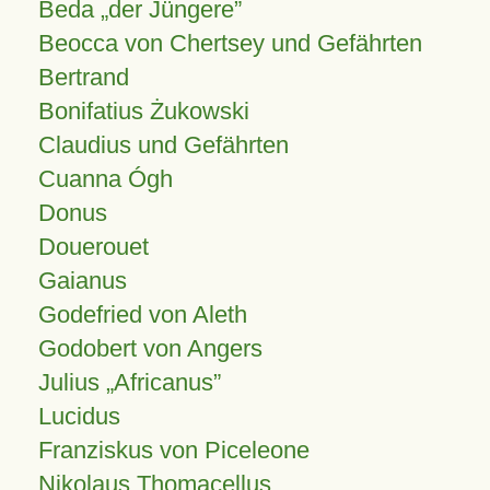
Beda „der Jüngere”
Beocca von Chertsey und Gefährten
Bertrand
Bonifatius Żukowski
Claudius und Gefährten
Cuanna Ógh
Donus
Douerouet
Gaianus
Godefried von Aleth
Godobert von Angers
Julius
Africanus
Lucidus
Franziskus von Piceleone
Nikolaus Thomacellus