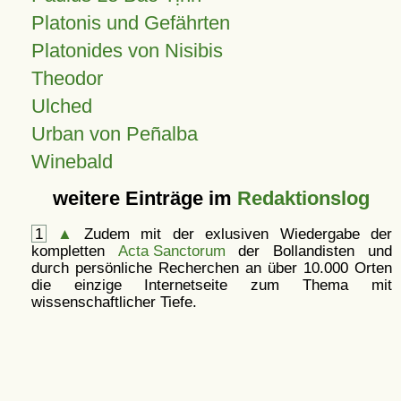
Platonis und Gefährten
Platonides von Nisibis
Theodor
Ulched
Urban von Peñalba
Winebald
weitere Einträge im
Redaktionslog
1
▲
Zudem mit der exlusiven Wiedergabe der
kompletten
Acta Sanctorum
der Bollandisten und
durch persönliche Recherchen an über 10.000 Orten
die einzige Internetseite zum Thema mit
wissenschaftlicher Tiefe.