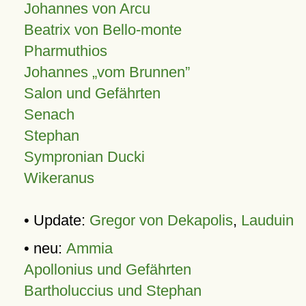
Johannes von Arcu
Beatrix von Bello-monte
Pharmuthios
Johannes
vom Brunnen
Salon und Gefährten
Senach
Stephan
Sympronian Ducki
Wikeranus
• Update:
Gregor von Dekapolis
,
Lauduin
• neu:
Ammia
Apollonius und Gefährten
Bartholuccius und Stephan