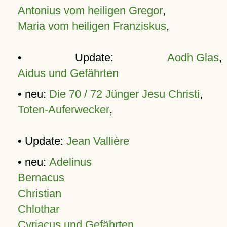
Antonius vom heiligen Gregor
,
Maria vom heiligen Franziskus
,
• Update:
Aodh Glas
,
Aidus und Gefährten
• neu:
Die 70 / 72 Jünger Jesu Christi
,
Toten-Auferwecker
,
• Update:
Jean Vallière
• neu:
Adelinus
Bernacus
Christian
Chlothar
Cyriacus und Gefährten