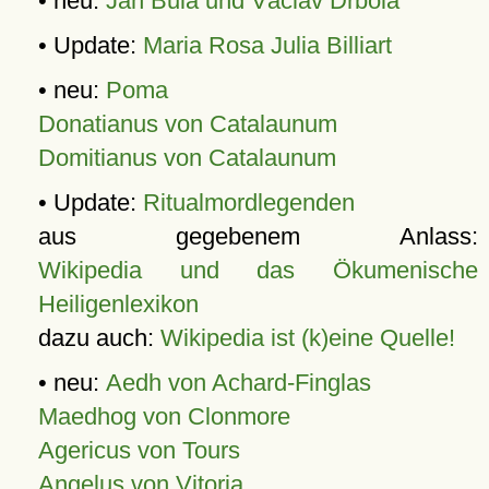
• neu:
Jan Bula und Václav Drbola
• Update:
Maria Rosa Julia Billiart
• neu:
Poma
Donatianus von Catalaunum
Domitianus von Catalaunum
• Update:
Ritualmordlegenden
aus gegebenem Anlass:
Wikipedia und das Ökumenische
Heiligenlexikon
dazu auch:
Wikipedia ist (k)eine Quelle!
• neu:
Aedh von Achard-Finglas
Maedhog von Clonmore
Agericus von Tours
Angelus von Vitoria