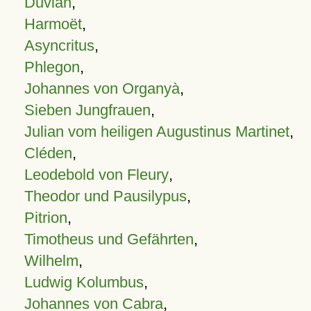
Duvian
,
Harmoët
,
Asyncritus
,
Phlegon
,
Johannes von Organyà
,
Sieben Jungfrauen
,
Julian vom heiligen Augustinus Martinet
,
Cléden
,
Leodebold von Fleury
,
Theodor und Pausilypus
,
Pitrion
,
Timotheus und Gefährten
,
Wilhelm
,
Ludwig Kolumbus
,
Johannes von Cabra
,