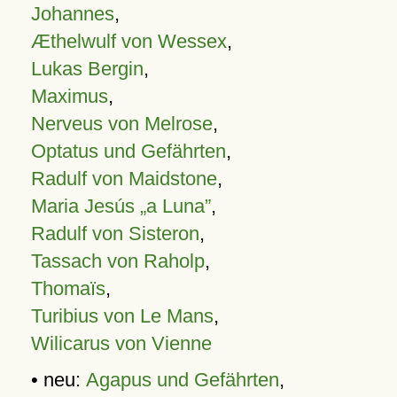
Johannes
,
Æthelwulf von Wessex
,
Lukas Bergin
,
Maximus
,
Nerveus von Melrose
,
Optatus und Gefährten
,
Radulf von Maidstone
,
Maria Jesús „a Luna”
,
Radulf von Sisteron
,
Tassach von Raholp
,
Thomaïs
,
Turibius von Le Mans
,
Wilicarus von Vienne
• neu:
Agapus und Gefährten
,