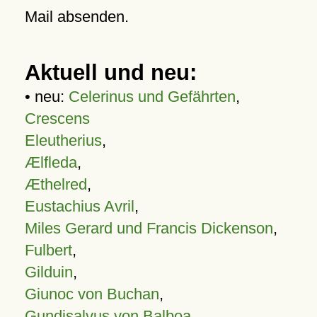
Mail absenden.
Aktuell und neu:
• neu:
Celerinus und Gefährten
,
Crescens
Eleutherius
,
Ælfleda
,
Æthelred
,
Eustachius Avril
,
Miles Gerard und Francis Dickenson
,
Fulbert
,
Gilduin
,
Giunoc von Buchan
,
Gundisalvus von Balboa
,