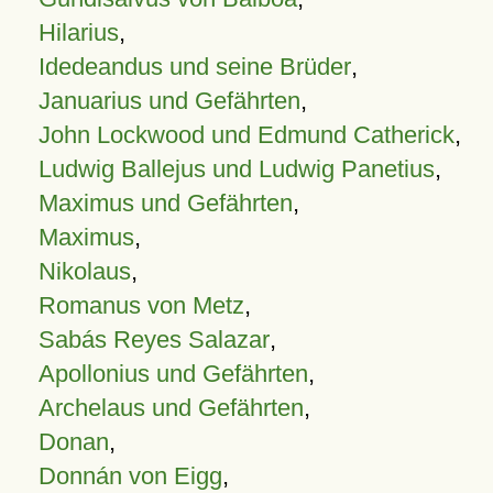
Hilarius
,
Idedeandus und seine Brüder
,
Januarius und Gefährten
,
John Lockwood und Edmund Catherick
,
Ludwig Ballejus und Ludwig Panetius
,
Maximus und Gefährten
,
Maximus
,
Nikolaus
,
Romanus von Metz
,
Sabás Reyes Salazar
,
Apollonius und Gefährten
,
Archelaus und Gefährten
,
Donan
,
Donnán von Eigg
,