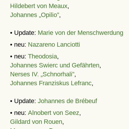
Hildebert von Meaux
,
Johannes „Opilio”
,
• Update:
Marie von der Menschwerdung
• neu:
Nazareno Lanciotti
• neu:
Theodosia
,
Johannes Swierc und Gefährten
,
Nerses IV. „Schnorhali”
,
Johannes Franziskus Lefranc
,
• Update:
Johannes de Brébeuf
• neu:
Alnobert von Seez
,
Gildard von Rouen
,