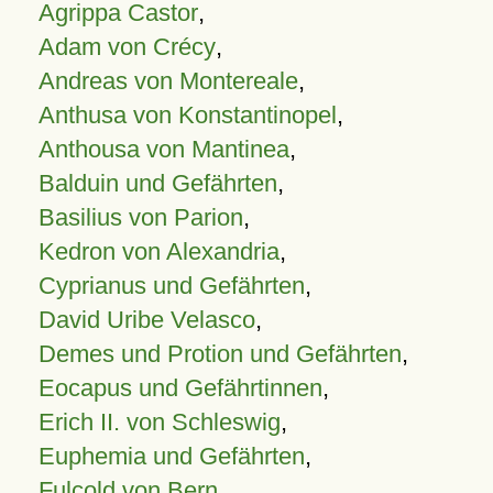
Agrippa Castor
,
Adam von Crécy
,
Andreas von Montereale
,
Anthusa von Konstantinopel
,
Anthousa von Mantinea
,
Balduin und Gefährten
,
Basilius von Parion
,
Kedron von Alexandria
,
Cyprianus und Gefährten
,
David Uribe Velasco
,
Demes und Protion und Gefährten
,
Eocapus und Gefährtinnen
,
Erich II. von Schleswig
,
Euphemia und Gefährten
,
Fulcold von Bern
,