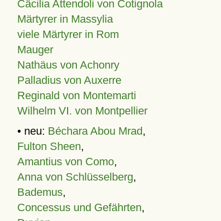
Cäcilia Attendoli von Cotignola
Märtyrer in Massylia
viele Märtyrer in Rom
Mauger
Nathäus von Achonry
Palladius von Auxerre
Reginald von Montemarti
Wilhelm VI. von Montpellier
• neu:
Béchara Abou Mrad
,
Fulton Sheen
,
Amantius von Como
,
Anna von Schlüsselberg
,
Bademus
,
Concessus und Gefährten
,