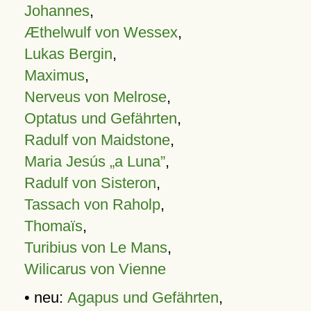
Johannes
,
Æthelwulf von Wessex
,
Lukas Bergin
,
Maximus
,
Nerveus von Melrose
,
Optatus und Gefährten
,
Radulf von Maidstone
,
Maria Jesús „a Luna”
,
Radulf von Sisteron
,
Tassach von Raholp
,
Thomaïs
,
Turibius von Le Mans
,
Wilicarus von Vienne
• neu:
Agapus und Gefährten
,