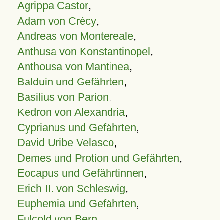
Agrippa Castor
,
Adam von Crécy
,
Andreas von Montereale
,
Anthusa von Konstantinopel
,
Anthousa von Mantinea
,
Balduin und Gefährten
,
Basilius von Parion
,
Kedron von Alexandria
,
Cyprianus und Gefährten
,
David Uribe Velasco
,
Demes und Protion und Gefährten
,
Eocapus und Gefährtinnen
,
Erich II. von Schleswig
,
Euphemia und Gefährten
,
Fulcold von Bern
,