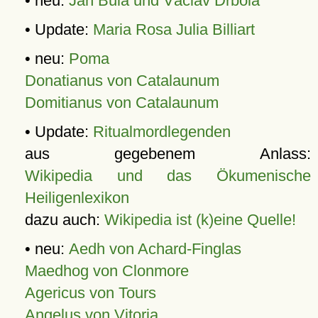
• neu:
Jan Bula und Václav Drbola
• Update:
Maria Rosa Julia Billiart
• neu:
Poma
Donatianus von Catalaunum
Domitianus von Catalaunum
• Update:
Ritualmordlegenden
aus gegebenem Anlass:
Wikipedia und das Ökumenische
Heiligenlexikon
dazu auch:
Wikipedia ist (k)eine Quelle!
• neu:
Aedh von Achard-Finglas
Maedhog von Clonmore
Agericus von Tours
Angelus von Vitoria