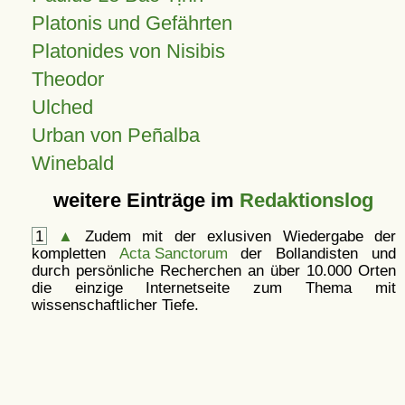
Platonis und Gefährten
Platonides von Nisibis
Theodor
Ulched
Urban von Peñalba
Winebald
weitere Einträge im
Redaktionslog
1
▲
Zudem mit der exlusiven Wiedergabe der
kompletten
Acta Sanctorum
der Bollandisten und
durch persönliche Recherchen an über 10.000 Orten
die einzige Internetseite zum Thema mit
wissenschaftlicher Tiefe.