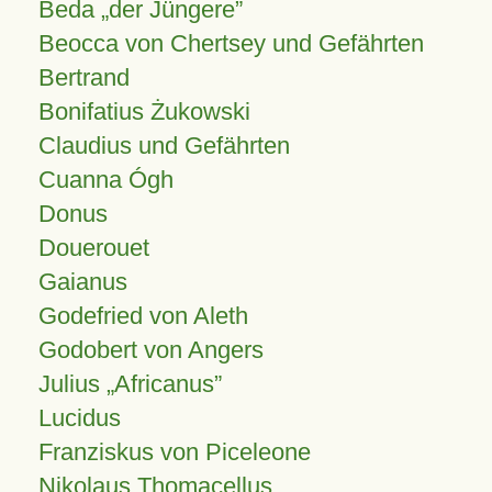
Beda „der Jüngere”
Beocca von Chertsey und Gefährten
Bertrand
Bonifatius Żukowski
Claudius und Gefährten
Cuanna Ógh
Donus
Douerouet
Gaianus
Godefried von Aleth
Godobert von Angers
Julius
Africanus
Lucidus
Franziskus von Piceleone
Nikolaus Thomacellus