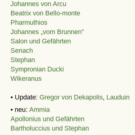
Johannes von Arcu
Beatrix von Bello-monte
Pharmuthios
Johannes
vom Brunnen
Salon und Gefährten
Senach
Stephan
Sympronian Ducki
Wikeranus
• Update:
Gregor von Dekapolis
,
Lauduin
• neu:
Ammia
Apollonius und Gefährten
Bartholuccius und Stephan