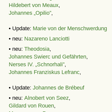
Hildebert von Meaux
,
Johannes „Opilio”
,
• Update:
Marie von der Menschwerdung
• neu:
Nazareno Lanciotti
• neu:
Theodosia
,
Johannes Swierc und Gefährten
,
Nerses IV. „Schnorhali”
,
Johannes Franziskus Lefranc
,
• Update:
Johannes de Brébeuf
• neu:
Alnobert von Seez
,
Gildard von Rouen
,