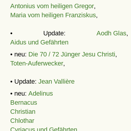
Antonius vom heiligen Gregor
,
Maria vom heiligen Franziskus
,
• Update:
Aodh Glas
,
Aidus und Gefährten
• neu:
Die 70 / 72 Jünger Jesu Christi
,
Toten-Auferwecker
,
• Update:
Jean Vallière
• neu:
Adelinus
Bernacus
Christian
Chlothar
Cyriacus und Gefährten