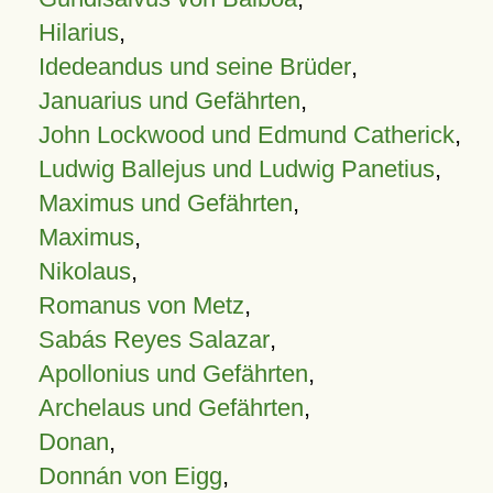
Hilarius
,
Idedeandus und seine Brüder
,
Januarius und Gefährten
,
John Lockwood und Edmund Catherick
,
Ludwig Ballejus und Ludwig Panetius
,
Maximus und Gefährten
,
Maximus
,
Nikolaus
,
Romanus von Metz
,
Sabás Reyes Salazar
,
Apollonius und Gefährten
,
Archelaus und Gefährten
,
Donan
,
Donnán von Eigg
,