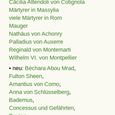
Cäcilia Attendoli von Cotignola
Märtyrer in Massylia
viele Märtyrer in Rom
Mauger
Nathäus von Achonry
Palladius von Auxerre
Reginald von Montemarti
Wilhelm VI. von Montpellier
• neu:
Béchara Abou Mrad
,
Fulton Sheen
,
Amantius von Como
,
Anna von Schlüsselberg
,
Bademus
,
Concessus und Gefährten
,