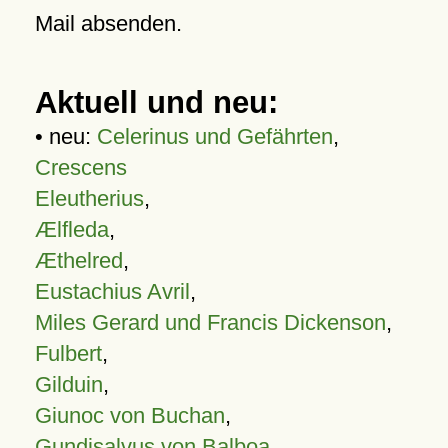
Mail absenden.
Aktuell und neu:
• neu:
Celerinus und Gefährten
,
Crescens
Eleutherius
,
Ælfleda
,
Æthelred
,
Eustachius Avril
,
Miles Gerard und Francis Dickenson
,
Fulbert
,
Gilduin
,
Giunoc von Buchan
,
Gundisalvus von Balboa
,