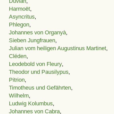
Duvian
,
Harmoët
,
Asyncritus
,
Phlegon
,
Johannes von Organyà
,
Sieben Jungfrauen
,
Julian vom heiligen Augustinus Martinet
,
Cléden
,
Leodebold von Fleury
,
Theodor und Pausilypus
,
Pitrion
,
Timotheus und Gefährten
,
Wilhelm
,
Ludwig Kolumbus
,
Johannes von Cabra
,