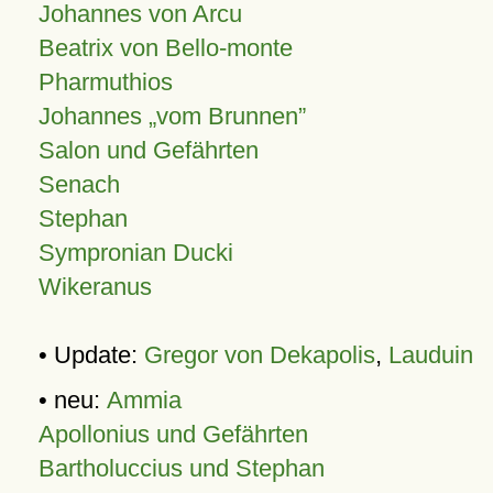
Johannes von Arcu
Beatrix von Bello-monte
Pharmuthios
Johannes
vom Brunnen
Salon und Gefährten
Senach
Stephan
Sympronian Ducki
Wikeranus
• Update:
Gregor von Dekapolis
,
Lauduin
• neu:
Ammia
Apollonius und Gefährten
Bartholuccius und Stephan