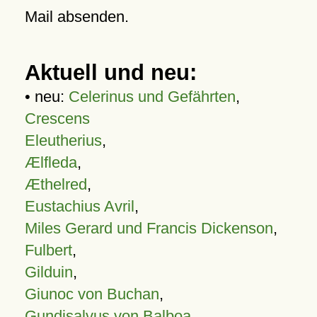
Mail absenden.
Aktuell und neu:
• neu:
Celerinus und Gefährten
,
Crescens
Eleutherius
,
Ælfleda
,
Æthelred
,
Eustachius Avril
,
Miles Gerard und Francis Dickenson
,
Fulbert
,
Gilduin
,
Giunoc von Buchan
,
Gundisalvus von Balboa
,