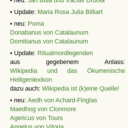
• neu:
Jan Bula und Václav Drbola
• Update:
Maria Rosa Julia Billiart
• neu:
Poma
Donatianus von Catalaunum
Domitianus von Catalaunum
• Update:
Ritualmordlegenden
aus gegebenem Anlass:
Wikipedia und das Ökumenische
Heiligenlexikon
dazu auch:
Wikipedia ist (k)eine Quelle!
• neu:
Aedh von Achard-Finglas
Maedhog von Clonmore
Agericus von Tours
Angelus von Vitoria