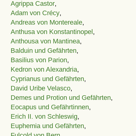
Agrippa Castor
,
Adam von Crécy
,
Andreas von Montereale
,
Anthusa von Konstantinopel
,
Anthousa von Mantinea
,
Balduin und Gefährten
,
Basilius von Parion
,
Kedron von Alexandria
,
Cyprianus und Gefährten
,
David Uribe Velasco
,
Demes und Protion und Gefährten
,
Eocapus und Gefährtinnen
,
Erich II. von Schleswig
,
Euphemia und Gefährten
,
Fulcold von Bern
,