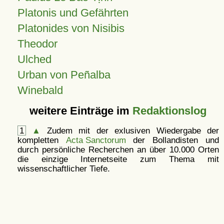
Platonis und Gefährten
Platonides von Nisibis
Theodor
Ulched
Urban von Peñalba
Winebald
weitere Einträge im
Redaktionslog
1
▲
Zudem mit der exlusiven Wiedergabe der
kompletten
Acta Sanctorum
der Bollandisten und
durch persönliche Recherchen an über 10.000 Orten
die einzige Internetseite zum Thema mit
wissenschaftlicher Tiefe.