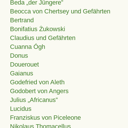
Beda „der Jüngere”
Beocca von Chertsey und Gefährten
Bertrand
Bonifatius Żukowski
Claudius und Gefährten
Cuanna Ógh
Donus
Douerouet
Gaianus
Godefried von Aleth
Godobert von Angers
Julius
Africanus
Lucidus
Franziskus von Piceleone
Nikolaus Thomacellus