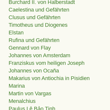
Burchard II. von Halberstadt
Caelestina und Gefährten
Clusus und Gefährten
Timotheus und Diogenes
Elstan
Rufina und Gefährten
Gennard von Flay
Johannes von Amsterdam
Franziskus vom heiligen Joseph
Johannes von Ocaña
Makarius von Antiochia in Pisidien
Marina
Martin von Vargas
Menalchius
Paulus Lê Bảo Tịnh