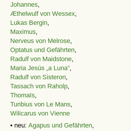
Johannes
,
Æthelwulf von Wessex
,
Lukas Bergin
,
Maximus
,
Nerveus von Melrose
,
Optatus und Gefährten
,
Radulf von Maidstone
,
Maria Jesús „a Luna”
,
Radulf von Sisteron
,
Tassach von Raholp
,
Thomaïs
,
Turibius von Le Mans
,
Wilicarus von Vienne
• neu:
Agapus und Gefährten
,