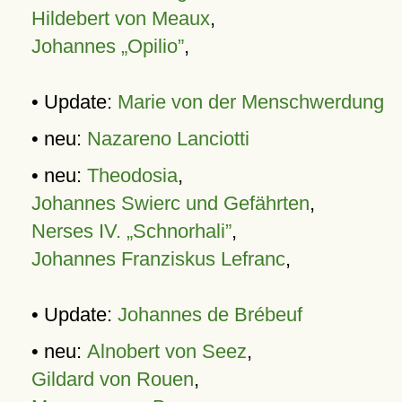
Hildebert von Meaux
,
Johannes „Opilio”
,
• Update:
Marie von der Menschwerdung
• neu:
Nazareno Lanciotti
• neu:
Theodosia
,
Johannes Swierc und Gefährten
,
Nerses IV. „Schnorhali”
,
Johannes Franziskus Lefranc
,
• Update:
Johannes de Brébeuf
• neu:
Alnobert von Seez
,
Gildard von Rouen
,