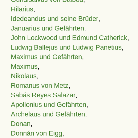
Hilarius
,
Idedeandus und seine Brüder
,
Januarius und Gefährten
,
John Lockwood und Edmund Catherick
,
Ludwig Ballejus und Ludwig Panetius
,
Maximus und Gefährten
,
Maximus
,
Nikolaus
,
Romanus von Metz
,
Sabás Reyes Salazar
,
Apollonius und Gefährten
,
Archelaus und Gefährten
,
Donan
,
Donnán von Eigg
,