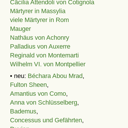
Cäcilia Attendoli von Cotignola
Märtyrer in Massylia
viele Märtyrer in Rom
Mauger
Nathäus von Achonry
Palladius von Auxerre
Reginald von Montemarti
Wilhelm VI. von Montpellier
• neu:
Béchara Abou Mrad
,
Fulton Sheen
,
Amantius von Como
,
Anna von Schlüsselberg
,
Bademus
,
Concessus und Gefährten
,