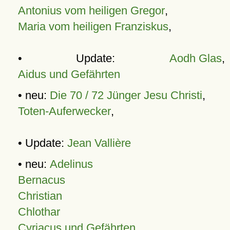
Antonius vom heiligen Gregor
,
Maria vom heiligen Franziskus
,
• Update:
Aodh Glas
,
Aidus und Gefährten
• neu:
Die 70 / 72 Jünger Jesu Christi
,
Toten-Auferwecker
,
• Update:
Jean Vallière
• neu:
Adelinus
Bernacus
Christian
Chlothar
Cyriacus und Gefährten