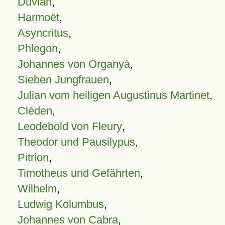
Duvian
,
Harmoët
,
Asyncritus
,
Phlegon
,
Johannes von Organyà
,
Sieben Jungfrauen
,
Julian vom heiligen Augustinus Martinet
,
Cléden
,
Leodebold von Fleury
,
Theodor und Pausilypus
,
Pitrion
,
Timotheus und Gefährten
,
Wilhelm
,
Ludwig Kolumbus
,
Johannes von Cabra
,