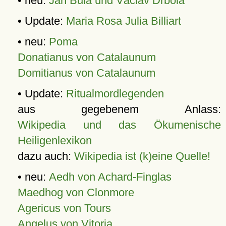
• neu:
Jan Bula und Václav Drbola
• Update:
Maria Rosa Julia Billiart
• neu:
Poma
Donatianus von Catalaunum
Domitianus von Catalaunum
• Update:
Ritualmordlegenden
aus gegebenem Anlass:
Wikipedia und das Ökumenische
Heiligenlexikon
dazu auch:
Wikipedia ist (k)eine Quelle!
• neu:
Aedh von Achard-Finglas
Maedhog von Clonmore
Agericus von Tours
Angelus von Vitoria