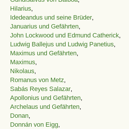
Hilarius
,
Idedeandus und seine Brüder
,
Januarius und Gefährten
,
John Lockwood und Edmund Catherick
,
Ludwig Ballejus und Ludwig Panetius
,
Maximus und Gefährten
,
Maximus
,
Nikolaus
,
Romanus von Metz
,
Sabás Reyes Salazar
,
Apollonius und Gefährten
,
Archelaus und Gefährten
,
Donan
,
Donnán von Eigg
,