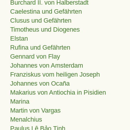
Burchard II. von Halberstadt
Caelestina und Gefährten
Clusus und Gefährten
Timotheus und Diogenes
Elstan
Rufina und Gefährten
Gennard von Flay
Johannes von Amsterdam
Franziskus vom heiligen Joseph
Johannes von Ocaña
Makarius von Antiochia in Pisidien
Marina
Martin von Vargas
Menalchius
Paulus Lê Bảo Tịnh