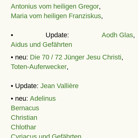
Antonius vom heiligen Gregor
,
Maria vom heiligen Franziskus
,
• Update:
Aodh Glas
,
Aidus und Gefährten
• neu:
Die 70 / 72 Jünger Jesu Christi
,
Toten-Auferwecker
,
• Update:
Jean Vallière
• neu:
Adelinus
Bernacus
Christian
Chlothar
Cyriacus und Gefährten