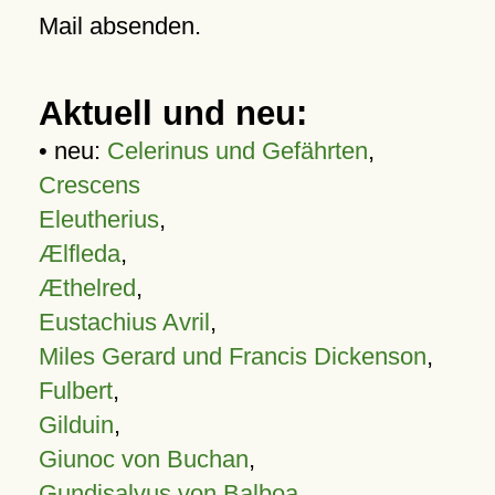
Mail absenden.
Aktuell und neu:
• neu:
Celerinus und Gefährten
,
Crescens
Eleutherius
,
Ælfleda
,
Æthelred
,
Eustachius Avril
,
Miles Gerard und Francis Dickenson
,
Fulbert
,
Gilduin
,
Giunoc von Buchan
,
Gundisalvus von Balboa
,