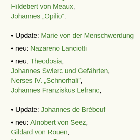
Hildebert von Meaux
,
Johannes „Opilio”
,
• Update:
Marie von der Menschwerdung
• neu:
Nazareno Lanciotti
• neu:
Theodosia
,
Johannes Swierc und Gefährten
,
Nerses IV. „Schnorhali”
,
Johannes Franziskus Lefranc
,
• Update:
Johannes de Brébeuf
• neu:
Alnobert von Seez
,
Gildard von Rouen
,