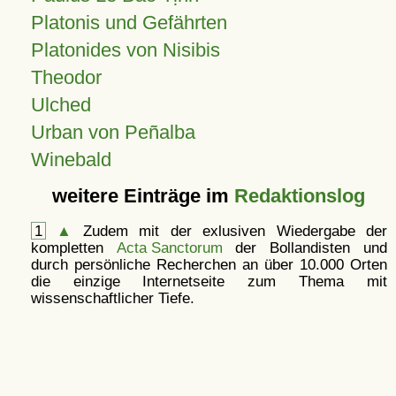
Platonis und Gefährten
Platonides von Nisibis
Theodor
Ulched
Urban von Peñalba
Winebald
weitere Einträge im
Redaktionslog
1
▲
Zudem mit der exlusiven Wiedergabe der
kompletten
Acta Sanctorum
der Bollandisten und
durch persönliche Recherchen an über 10.000 Orten
die einzige Internetseite zum Thema mit
wissenschaftlicher Tiefe.