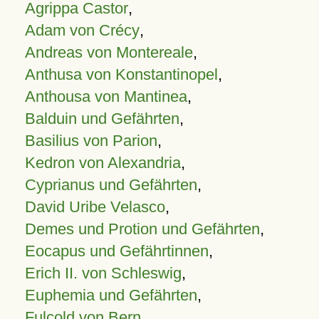
Agrippa Castor
,
Adam von Crécy
,
Andreas von Montereale
,
Anthusa von Konstantinopel
,
Anthousa von Mantinea
,
Balduin und Gefährten
,
Basilius von Parion
,
Kedron von Alexandria
,
Cyprianus und Gefährten
,
David Uribe Velasco
,
Demes und Protion und Gefährten
,
Eocapus und Gefährtinnen
,
Erich II. von Schleswig
,
Euphemia und Gefährten
,
Fulcold von Bern
,