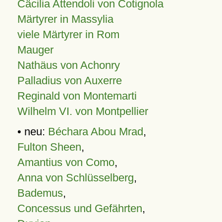
Cäcilia Attendoli von Cotignola
Märtyrer in Massylia
viele Märtyrer in Rom
Mauger
Nathäus von Achonry
Palladius von Auxerre
Reginald von Montemarti
Wilhelm VI. von Montpellier
• neu:
Béchara Abou Mrad
,
Fulton Sheen
,
Amantius von Como
,
Anna von Schlüsselberg
,
Bademus
,
Concessus und Gefährten
,