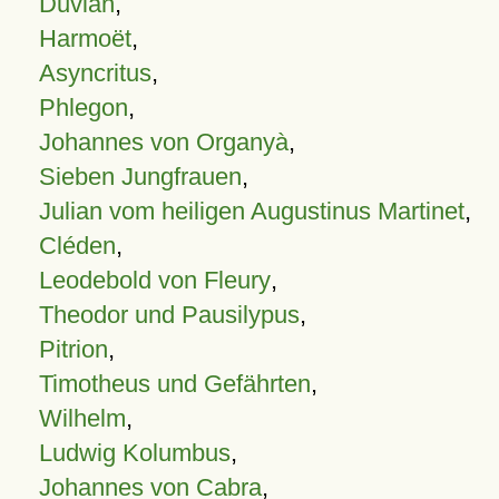
Duvian
,
Harmoët
,
Asyncritus
,
Phlegon
,
Johannes von Organyà
,
Sieben Jungfrauen
,
Julian vom heiligen Augustinus Martinet
,
Cléden
,
Leodebold von Fleury
,
Theodor und Pausilypus
,
Pitrion
,
Timotheus und Gefährten
,
Wilhelm
,
Ludwig Kolumbus
,
Johannes von Cabra
,