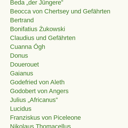
Beda „der Jüngere”
Beocca von Chertsey und Gefährten
Bertrand
Bonifatius Żukowski
Claudius und Gefährten
Cuanna Ógh
Donus
Douerouet
Gaianus
Godefried von Aleth
Godobert von Angers
Julius
Africanus
Lucidus
Franziskus von Piceleone
Nikolaus Thomacellus