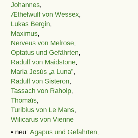
Johannes
,
Æthelwulf von Wessex
,
Lukas Bergin
,
Maximus
,
Nerveus von Melrose
,
Optatus und Gefährten
,
Radulf von Maidstone
,
Maria Jesús „a Luna”
,
Radulf von Sisteron
,
Tassach von Raholp
,
Thomaïs
,
Turibius von Le Mans
,
Wilicarus von Vienne
• neu:
Agapus und Gefährten
,