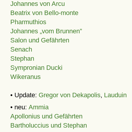
Johannes von Arcu
Beatrix von Bello-monte
Pharmuthios
Johannes
vom Brunnen
Salon und Gefährten
Senach
Stephan
Sympronian Ducki
Wikeranus
• Update:
Gregor von Dekapolis
,
Lauduin
• neu:
Ammia
Apollonius und Gefährten
Bartholuccius und Stephan