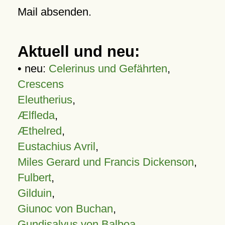
Mail absenden.
Aktuell und neu:
• neu:
Celerinus und Gefährten
,
Crescens
Eleutherius
,
Ælfleda
,
Æthelred
,
Eustachius Avril
,
Miles Gerard und Francis Dickenson
,
Fulbert
,
Gilduin
,
Giunoc von Buchan
,
Gundisalvus von Balboa
,