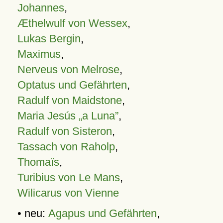
Johannes
,
Æthelwulf von Wessex
,
Lukas Bergin
,
Maximus
,
Nerveus von Melrose
,
Optatus und Gefährten
,
Radulf von Maidstone
,
Maria Jesús „a Luna”
,
Radulf von Sisteron
,
Tassach von Raholp
,
Thomaïs
,
Turibius von Le Mans
,
Wilicarus von Vienne
• neu:
Agapus und Gefährten
,