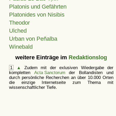
Platonis und Gefährten
Platonides von Nisibis
Theodor
Ulched
Urban von Peñalba
Winebald
weitere Einträge im
Redaktionslog
1
▲
Zudem mit der exlusiven Wiedergabe der
kompletten
Acta Sanctorum
der Bollandisten und
durch persönliche Recherchen an über 10.000 Orten
die einzige Internetseite zum Thema mit
wissenschaftlicher Tiefe.