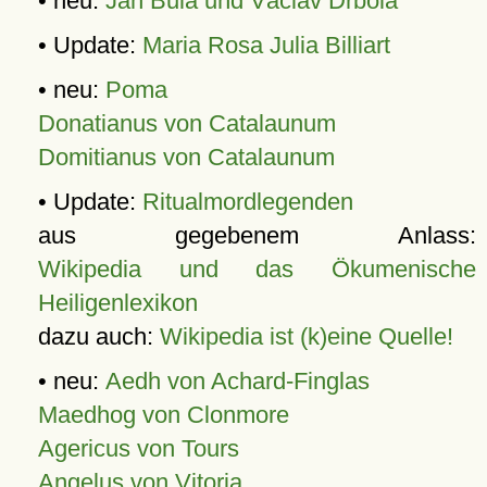
• neu:
Jan Bula und Václav Drbola
• Update:
Maria Rosa Julia Billiart
• neu:
Poma
Donatianus von Catalaunum
Domitianus von Catalaunum
• Update:
Ritualmordlegenden
aus gegebenem Anlass:
Wikipedia und das Ökumenische
Heiligenlexikon
dazu auch:
Wikipedia ist (k)eine Quelle!
• neu:
Aedh von Achard-Finglas
Maedhog von Clonmore
Agericus von Tours
Angelus von Vitoria