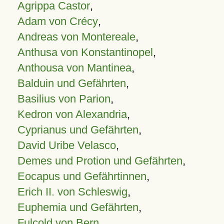
Agrippa Castor
,
Adam von Crécy
,
Andreas von Montereale
,
Anthusa von Konstantinopel
,
Anthousa von Mantinea
,
Balduin und Gefährten
,
Basilius von Parion
,
Kedron von Alexandria
,
Cyprianus und Gefährten
,
David Uribe Velasco
,
Demes und Protion und Gefährten
,
Eocapus und Gefährtinnen
,
Erich II. von Schleswig
,
Euphemia und Gefährten
,
Fulcold von Bern
,