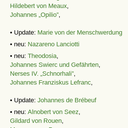
Hildebert von Meaux
,
Johannes „Opilio”
,
• Update:
Marie von der Menschwerdung
• neu:
Nazareno Lanciotti
• neu:
Theodosia
,
Johannes Swierc und Gefährten
,
Nerses IV. „Schnorhali”
,
Johannes Franziskus Lefranc
,
• Update:
Johannes de Brébeuf
• neu:
Alnobert von Seez
,
Gildard von Rouen
,