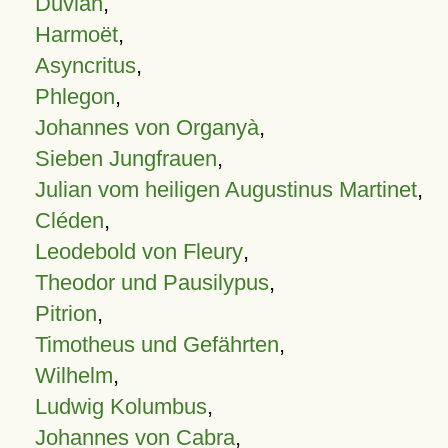
Duvian
,
Harmoët
,
Asyncritus
,
Phlegon
,
Johannes von Organyà
,
Sieben Jungfrauen
,
Julian vom heiligen Augustinus Martinet
,
Cléden
,
Leodebold von Fleury
,
Theodor und Pausilypus
,
Pitrion
,
Timotheus und Gefährten
,
Wilhelm
,
Ludwig Kolumbus
,
Johannes von Cabra
,