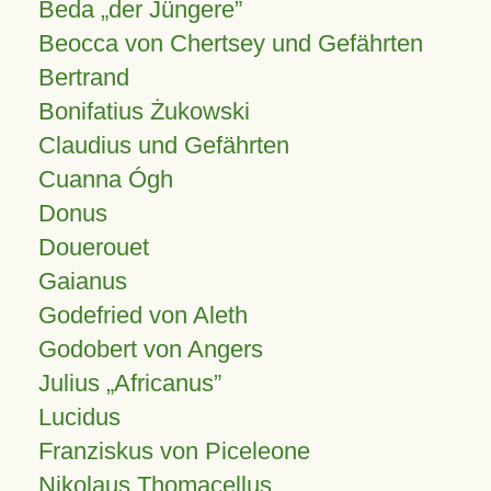
Beda „der Jüngere”
Beocca von Chertsey und Gefährten
Bertrand
Bonifatius Żukowski
Claudius und Gefährten
Cuanna Ógh
Donus
Douerouet
Gaianus
Godefried von Aleth
Godobert von Angers
Julius
Africanus
Lucidus
Franziskus von Piceleone
Nikolaus Thomacellus