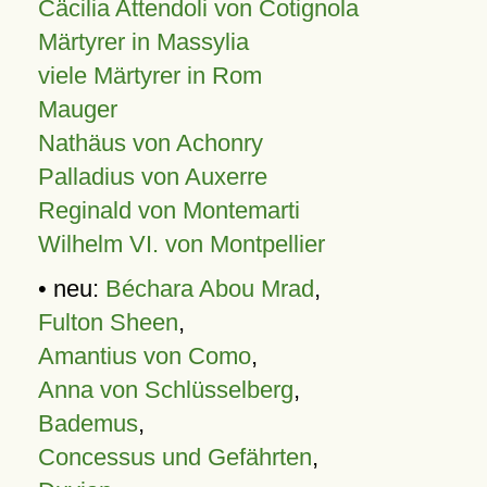
Cäcilia Attendoli von Cotignola
Märtyrer in Massylia
viele Märtyrer in Rom
Mauger
Nathäus von Achonry
Palladius von Auxerre
Reginald von Montemarti
Wilhelm VI. von Montpellier
• neu:
Béchara Abou Mrad
,
Fulton Sheen
,
Amantius von Como
,
Anna von Schlüsselberg
,
Bademus
,
Concessus und Gefährten
,