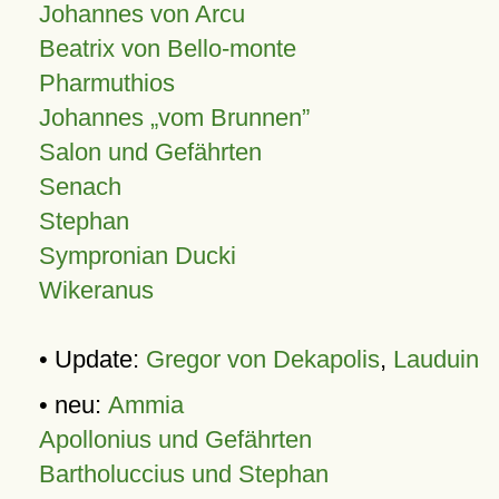
Johannes von Arcu
Beatrix von Bello-monte
Pharmuthios
Johannes
vom Brunnen
Salon und Gefährten
Senach
Stephan
Sympronian Ducki
Wikeranus
• Update:
Gregor von Dekapolis
,
Lauduin
• neu:
Ammia
Apollonius und Gefährten
Bartholuccius und Stephan