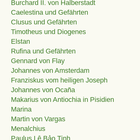
Burchard II. von Halberstadt
Caelestina und Gefährten
Clusus und Gefährten
Timotheus und Diogenes
Elstan
Rufina und Gefährten
Gennard von Flay
Johannes von Amsterdam
Franziskus vom heiligen Joseph
Johannes von Ocaña
Makarius von Antiochia in Pisidien
Marina
Martin von Vargas
Menalchius
Paulus Lê Bảo Tịnh