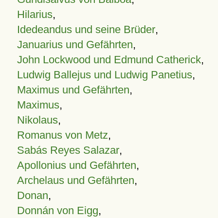
Hilarius
,
Idedeandus und seine Brüder
,
Januarius und Gefährten
,
John Lockwood und Edmund Catherick
,
Ludwig Ballejus und Ludwig Panetius
,
Maximus und Gefährten
,
Maximus
,
Nikolaus
,
Romanus von Metz
,
Sabás Reyes Salazar
,
Apollonius und Gefährten
,
Archelaus und Gefährten
,
Donan
,
Donnán von Eigg
,