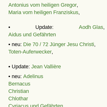
Antonius vom heiligen Gregor
,
Maria vom heiligen Franziskus
,
• Update:
Aodh Glas
,
Aidus und Gefährten
• neu:
Die 70 / 72 Jünger Jesu Christi
,
Toten-Auferwecker
,
• Update:
Jean Vallière
• neu:
Adelinus
Bernacus
Christian
Chlothar
Cyriacus und Gefährten