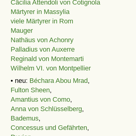
Cäcilia Attendoli von Cotignola
Märtyrer in Massylia
viele Märtyrer in Rom
Mauger
Nathäus von Achonry
Palladius von Auxerre
Reginald von Montemarti
Wilhelm VI. von Montpellier
• neu:
Béchara Abou Mrad
,
Fulton Sheen
,
Amantius von Como
,
Anna von Schlüsselberg
,
Bademus
,
Concessus und Gefährten
,