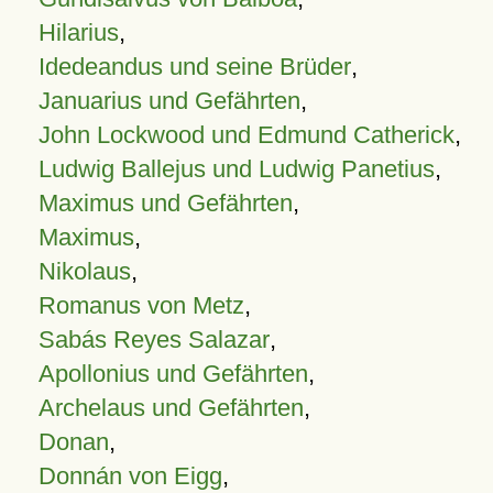
Hilarius
,
Idedeandus und seine Brüder
,
Januarius und Gefährten
,
John Lockwood und Edmund Catherick
,
Ludwig Ballejus und Ludwig Panetius
,
Maximus und Gefährten
,
Maximus
,
Nikolaus
,
Romanus von Metz
,
Sabás Reyes Salazar
,
Apollonius und Gefährten
,
Archelaus und Gefährten
,
Donan
,
Donnán von Eigg
,