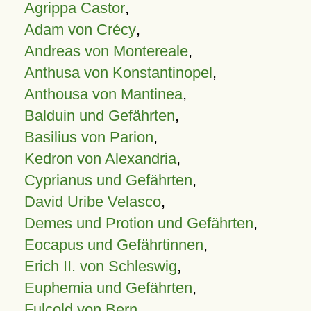
Agrippa Castor
,
Adam von Crécy
,
Andreas von Montereale
,
Anthusa von Konstantinopel
,
Anthousa von Mantinea
,
Balduin und Gefährten
,
Basilius von Parion
,
Kedron von Alexandria
,
Cyprianus und Gefährten
,
David Uribe Velasco
,
Demes und Protion und Gefährten
,
Eocapus und Gefährtinnen
,
Erich II. von Schleswig
,
Euphemia und Gefährten
,
Fulcold von Bern
,