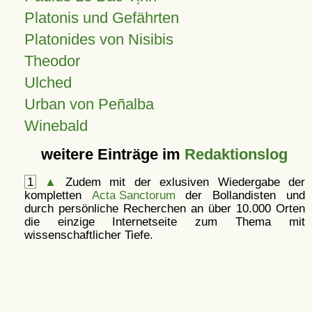
Platonis und Gefährten
Platonides von Nisibis
Theodor
Ulched
Urban von Peñalba
Winebald
weitere Einträge im
Redaktionslog
1
▲
Zudem mit der exlusiven Wiedergabe der
kompletten
Acta Sanctorum
der Bollandisten und
durch persönliche Recherchen an über 10.000 Orten
die einzige Internetseite zum Thema mit
wissenschaftlicher Tiefe.