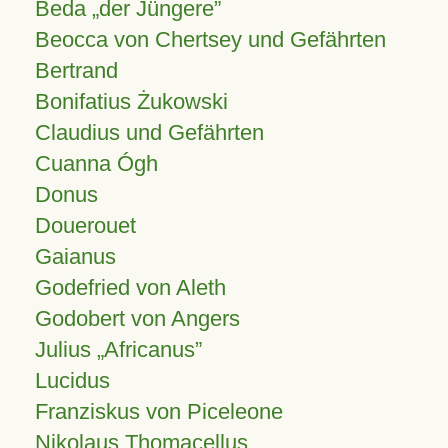
Beda „der Jüngere”
Beocca von Chertsey und Gefährten
Bertrand
Bonifatius Żukowski
Claudius und Gefährten
Cuanna Ógh
Donus
Douerouet
Gaianus
Godefried von Aleth
Godobert von Angers
Julius
Africanus
Lucidus
Franziskus von Piceleone
Nikolaus Thomacellus