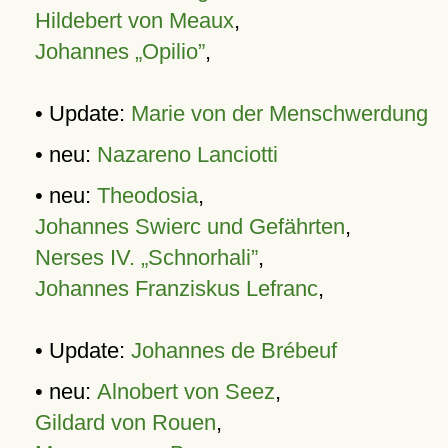
Hildebert von Meaux
,
Johannes „Opilio”
,
• Update:
Marie von der Menschwerdung
• neu:
Nazareno Lanciotti
• neu:
Theodosia
,
Johannes Swierc und Gefährten
,
Nerses IV. „Schnorhali”
,
Johannes Franziskus Lefranc
,
• Update:
Johannes de Brébeuf
• neu:
Alnobert von Seez
,
Gildard von Rouen
,