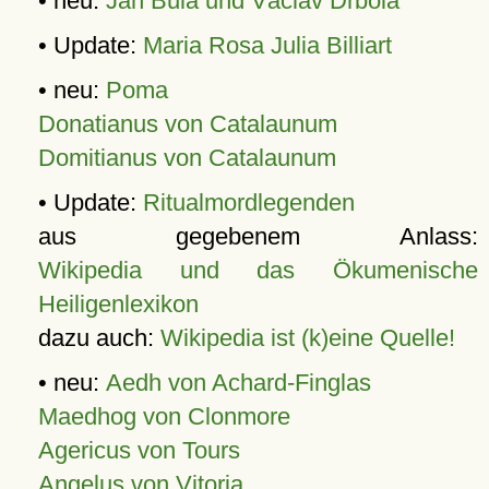
• neu:
Jan Bula und Václav Drbola
• Update:
Maria Rosa Julia Billiart
• neu:
Poma
Donatianus von Catalaunum
Domitianus von Catalaunum
• Update:
Ritualmordlegenden
aus gegebenem Anlass:
Wikipedia und das Ökumenische
Heiligenlexikon
dazu auch:
Wikipedia ist (k)eine Quelle!
• neu:
Aedh von Achard-Finglas
Maedhog von Clonmore
Agericus von Tours
Angelus von Vitoria