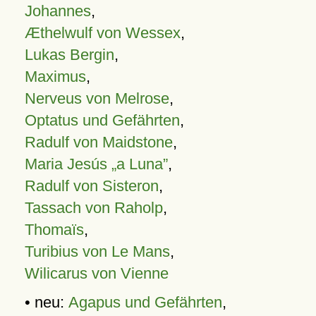
Johannes
,
Æthelwulf von Wessex
,
Lukas Bergin
,
Maximus
,
Nerveus von Melrose
,
Optatus und Gefährten
,
Radulf von Maidstone
,
Maria Jesús „a Luna”
,
Radulf von Sisteron
,
Tassach von Raholp
,
Thomaïs
,
Turibius von Le Mans
,
Wilicarus von Vienne
• neu:
Agapus und Gefährten
,