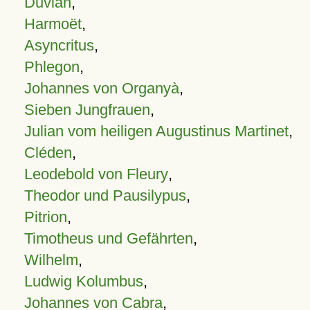
Duvian
,
Harmoët
,
Asyncritus
,
Phlegon
,
Johannes von Organyà
,
Sieben Jungfrauen
,
Julian vom heiligen Augustinus Martinet
,
Cléden
,
Leodebold von Fleury
,
Theodor und Pausilypus
,
Pitrion
,
Timotheus und Gefährten
,
Wilhelm
,
Ludwig Kolumbus
,
Johannes von Cabra
,