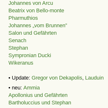
Johannes von Arcu
Beatrix von Bello-monte
Pharmuthios
Johannes
vom Brunnen
Salon und Gefährten
Senach
Stephan
Sympronian Ducki
Wikeranus
• Update:
Gregor von Dekapolis
,
Lauduin
• neu:
Ammia
Apollonius und Gefährten
Bartholuccius und Stephan