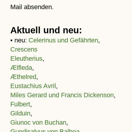
Mail absenden.
Aktuell und neu:
• neu:
Celerinus und Gefährten
,
Crescens
Eleutherius
,
Ælfleda
,
Æthelred
,
Eustachius Avril
,
Miles Gerard und Francis Dickenson
,
Fulbert
,
Gilduin
,
Giunoc von Buchan
,
Gundisalvus von Balboa
,