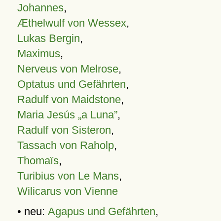
Johannes
,
Æthelwulf von Wessex
,
Lukas Bergin
,
Maximus
,
Nerveus von Melrose
,
Optatus und Gefährten
,
Radulf von Maidstone
,
Maria Jesús „a Luna”
,
Radulf von Sisteron
,
Tassach von Raholp
,
Thomaïs
,
Turibius von Le Mans
,
Wilicarus von Vienne
• neu:
Agapus und Gefährten
,