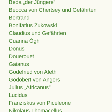
Beda „der Jüngere”
Beocca von Chertsey und Gefährten
Bertrand
Bonifatius Żukowski
Claudius und Gefährten
Cuanna Ógh
Donus
Douerouet
Gaianus
Godefried von Aleth
Godobert von Angers
Julius
Africanus
Lucidus
Franziskus von Piceleone
Nikolaus Thomacellus