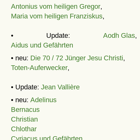
Antonius vom heiligen Gregor
,
Maria vom heiligen Franziskus
,
• Update:
Aodh Glas
,
Aidus und Gefährten
• neu:
Die 70 / 72 Jünger Jesu Christi
,
Toten-Auferwecker
,
• Update:
Jean Vallière
• neu:
Adelinus
Bernacus
Christian
Chlothar
Cyriacus und Gefährten