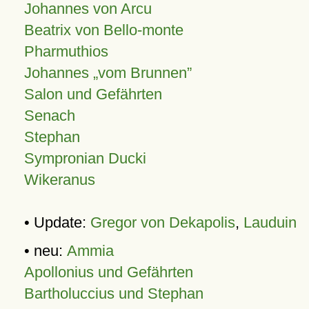
Johannes von Arcu
Beatrix von Bello-monte
Pharmuthios
Johannes
vom Brunnen
Salon und Gefährten
Senach
Stephan
Sympronian Ducki
Wikeranus
• Update:
Gregor von Dekapolis
,
Lauduin
• neu:
Ammia
Apollonius und Gefährten
Bartholuccius und Stephan