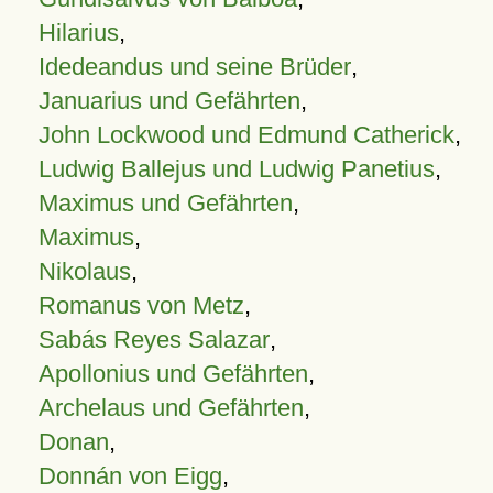
Hilarius
,
Idedeandus und seine Brüder
,
Januarius und Gefährten
,
John Lockwood und Edmund Catherick
,
Ludwig Ballejus und Ludwig Panetius
,
Maximus und Gefährten
,
Maximus
,
Nikolaus
,
Romanus von Metz
,
Sabás Reyes Salazar
,
Apollonius und Gefährten
,
Archelaus und Gefährten
,
Donan
,
Donnán von Eigg
,