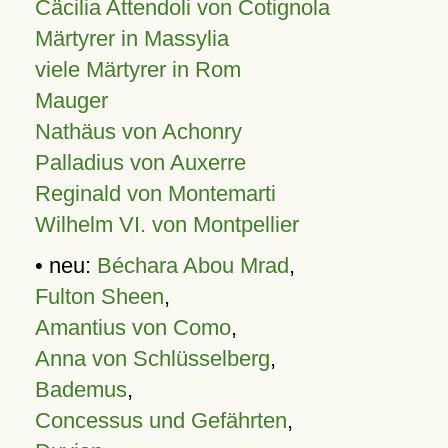
Cäcilia Attendoli von Cotignola
Märtyrer in Massylia
viele Märtyrer in Rom
Mauger
Nathäus von Achonry
Palladius von Auxerre
Reginald von Montemarti
Wilhelm VI. von Montpellier
• neu:
Béchara Abou Mrad
,
Fulton Sheen
,
Amantius von Como
,
Anna von Schlüsselberg
,
Bademus
,
Concessus und Gefährten
,