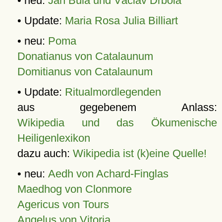
• neu:
Jan Bula und Václav Drbola
• Update:
Maria Rosa Julia Billiart
• neu:
Poma
Donatianus von Catalaunum
Domitianus von Catalaunum
• Update:
Ritualmordlegenden
aus gegebenem Anlass:
Wikipedia und das Ökumenische
Heiligenlexikon
dazu auch:
Wikipedia ist (k)eine Quelle!
• neu:
Aedh von Achard-Finglas
Maedhog von Clonmore
Agericus von Tours
Angelus von Vitoria