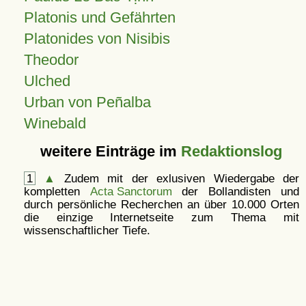
Platonis und Gefährten
Platonides von Nisibis
Theodor
Ulched
Urban von Peñalba
Winebald
weitere Einträge im
Redaktionslog
1
▲
Zudem mit der exlusiven Wiedergabe der
kompletten
Acta Sanctorum
der Bollandisten und
durch persönliche Recherchen an über 10.000 Orten
die einzige Internetseite zum Thema mit
wissenschaftlicher Tiefe.