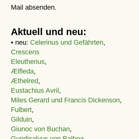
Mail absenden.
Aktuell und neu:
• neu:
Celerinus und Gefährten
,
Crescens
Eleutherius
,
Ælfleda
,
Æthelred
,
Eustachius Avril
,
Miles Gerard und Francis Dickenson
,
Fulbert
,
Gilduin
,
Giunoc von Buchan
,
Gundisalvus von Balboa
,