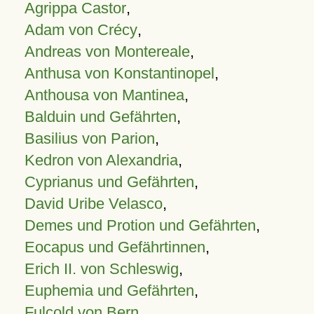
Agrippa Castor
,
Adam von Crécy
,
Andreas von Montereale
,
Anthusa von Konstantinopel
,
Anthousa von Mantinea
,
Balduin und Gefährten
,
Basilius von Parion
,
Kedron von Alexandria
,
Cyprianus und Gefährten
,
David Uribe Velasco
,
Demes und Protion und Gefährten
,
Eocapus und Gefährtinnen
,
Erich II. von Schleswig
,
Euphemia und Gefährten
,
Fulcold von Bern
,