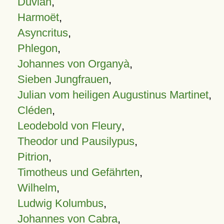
Duvian
,
Harmoët
,
Asyncritus
,
Phlegon
,
Johannes von Organyà
,
Sieben Jungfrauen
,
Julian vom heiligen Augustinus Martinet
,
Cléden
,
Leodebold von Fleury
,
Theodor und Pausilypus
,
Pitrion
,
Timotheus und Gefährten
,
Wilhelm
,
Ludwig Kolumbus
,
Johannes von Cabra
,