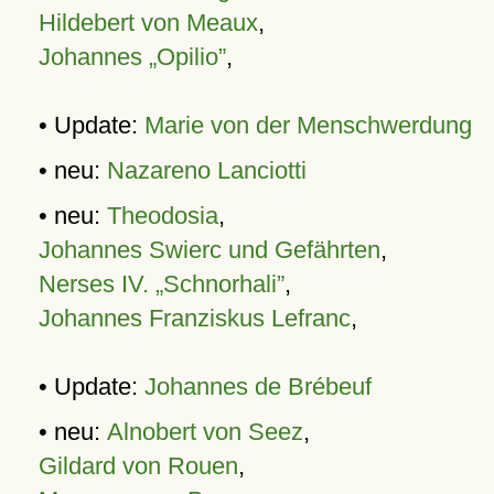
Hildebert von Meaux
,
Johannes „Opilio”
,
• Update:
Marie von der Menschwerdung
• neu:
Nazareno Lanciotti
• neu:
Theodosia
,
Johannes Swierc und Gefährten
,
Nerses IV. „Schnorhali”
,
Johannes Franziskus Lefranc
,
• Update:
Johannes de Brébeuf
• neu:
Alnobert von Seez
,
Gildard von Rouen
,