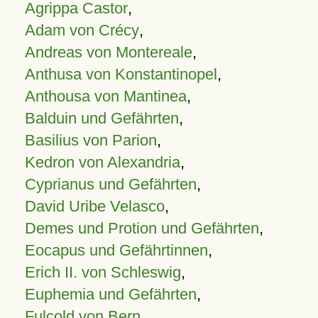
Agrippa Castor
,
Adam von Crécy
,
Andreas von Montereale
,
Anthusa von Konstantinopel
,
Anthousa von Mantinea
,
Balduin und Gefährten
,
Basilius von Parion
,
Kedron von Alexandria
,
Cyprianus und Gefährten
,
David Uribe Velasco
,
Demes und Protion und Gefährten
,
Eocapus und Gefährtinnen
,
Erich II. von Schleswig
,
Euphemia und Gefährten
,
Fulcold von Bern
,