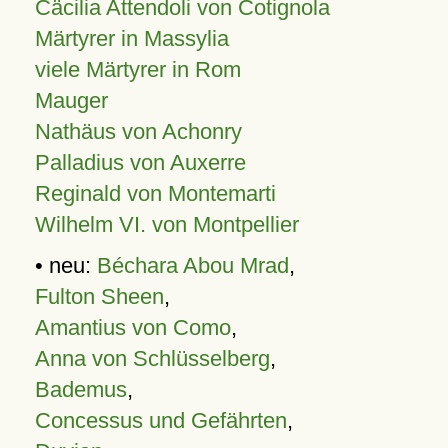
Cäcilia Attendoli von Cotignola
Märtyrer in Massylia
viele Märtyrer in Rom
Mauger
Nathäus von Achonry
Palladius von Auxerre
Reginald von Montemarti
Wilhelm VI. von Montpellier
• neu:
Béchara Abou Mrad
,
Fulton Sheen
,
Amantius von Como
,
Anna von Schlüsselberg
,
Bademus
,
Concessus und Gefährten
,