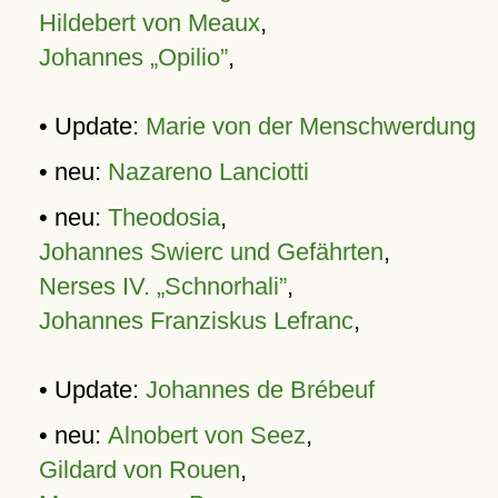
Hildebert von Meaux
,
Johannes „Opilio”
,
• Update:
Marie von der Menschwerdung
• neu:
Nazareno Lanciotti
• neu:
Theodosia
,
Johannes Swierc und Gefährten
,
Nerses IV. „Schnorhali”
,
Johannes Franziskus Lefranc
,
• Update:
Johannes de Brébeuf
• neu:
Alnobert von Seez
,
Gildard von Rouen
,