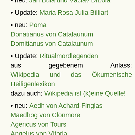
• neu:
Jan Bula und Václav Drbola
• Update:
Maria Rosa Julia Billiart
• neu:
Poma
Donatianus von Catalaunum
Domitianus von Catalaunum
• Update:
Ritualmordlegenden
aus gegebenem Anlass:
Wikipedia und das Ökumenische
Heiligenlexikon
dazu auch:
Wikipedia ist (k)eine Quelle!
• neu:
Aedh von Achard-Finglas
Maedhog von Clonmore
Agericus von Tours
Angelus von Vitoria