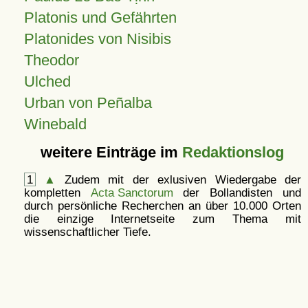
Platonis und Gefährten
Platonides von Nisibis
Theodor
Ulched
Urban von Peñalba
Winebald
weitere Einträge im
Redaktionslog
1
▲
Zudem mit der exlusiven Wiedergabe der
kompletten
Acta Sanctorum
der Bollandisten und
durch persönliche Recherchen an über 10.000 Orten
die einzige Internetseite zum Thema mit
wissenschaftlicher Tiefe.