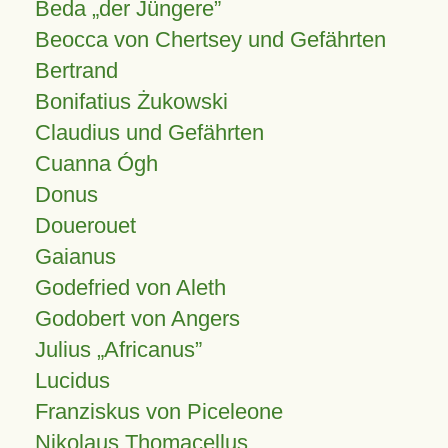
Beda „der Jüngere”
Beocca von Chertsey und Gefährten
Bertrand
Bonifatius Żukowski
Claudius und Gefährten
Cuanna Ógh
Donus
Douerouet
Gaianus
Godefried von Aleth
Godobert von Angers
Julius
Africanus
Lucidus
Franziskus von Piceleone
Nikolaus Thomacellus