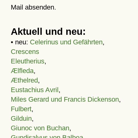
Mail absenden.
Aktuell und neu:
• neu:
Celerinus und Gefährten
,
Crescens
Eleutherius
,
Ælfleda
,
Æthelred
,
Eustachius Avril
,
Miles Gerard und Francis Dickenson
,
Fulbert
,
Gilduin
,
Giunoc von Buchan
,
Gundisalvus von Balboa
,