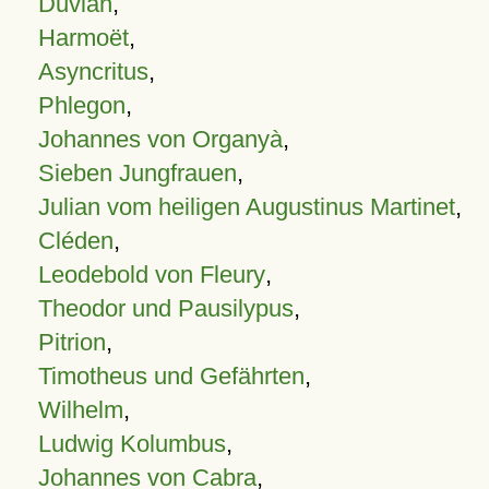
Duvian
,
Harmoët
,
Asyncritus
,
Phlegon
,
Johannes von Organyà
,
Sieben Jungfrauen
,
Julian vom heiligen Augustinus Martinet
,
Cléden
,
Leodebold von Fleury
,
Theodor und Pausilypus
,
Pitrion
,
Timotheus und Gefährten
,
Wilhelm
,
Ludwig Kolumbus
,
Johannes von Cabra
,