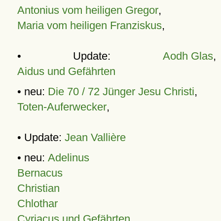
Antonius vom heiligen Gregor
,
Maria vom heiligen Franziskus
,
• Update:
Aodh Glas
,
Aidus und Gefährten
• neu:
Die 70 / 72 Jünger Jesu Christi
,
Toten-Auferwecker
,
• Update:
Jean Vallière
• neu:
Adelinus
Bernacus
Christian
Chlothar
Cyriacus und Gefährten