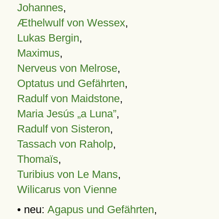
Johannes
,
Æthelwulf von Wessex
,
Lukas Bergin
,
Maximus
,
Nerveus von Melrose
,
Optatus und Gefährten
,
Radulf von Maidstone
,
Maria Jesús „a Luna”
,
Radulf von Sisteron
,
Tassach von Raholp
,
Thomaïs
,
Turibius von Le Mans
,
Wilicarus von Vienne
• neu:
Agapus und Gefährten
,