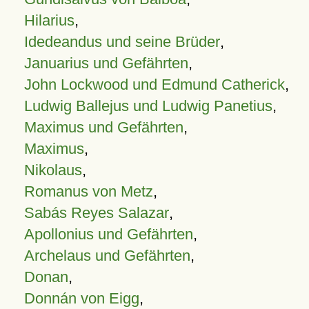
Hilarius
,
Idedeandus und seine Brüder
,
Januarius und Gefährten
,
John Lockwood und Edmund Catherick
,
Ludwig Ballejus und Ludwig Panetius
,
Maximus und Gefährten
,
Maximus
,
Nikolaus
,
Romanus von Metz
,
Sabás Reyes Salazar
,
Apollonius und Gefährten
,
Archelaus und Gefährten
,
Donan
,
Donnán von Eigg
,