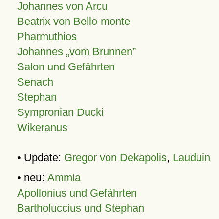
Johannes von Arcu
Beatrix von Bello-monte
Pharmuthios
Johannes
vom Brunnen
Salon und Gefährten
Senach
Stephan
Sympronian Ducki
Wikeranus
• Update:
Gregor von Dekapolis
,
Lauduin
• neu:
Ammia
Apollonius und Gefährten
Bartholuccius und Stephan